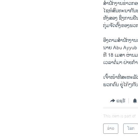
ສຳນັກງານ​ຂ່າວ​ກອງ​ຫ
ວິທະຍາສາດ-ເທັກໂນໂລຈີ
ໄຊ​ທ໌​ສົນທະນາ​ກັນ​
ທຸລະກິດ
ທັງສອງ​ ຊຶ່ງ​ການ
ກຸ່ມ​ຈັດຕັ້ງຂອງ​ພວກ
ພາສາອັງກິດ
ວີດີໂອ
ອິງ​ຕາມສຳນັກງານ​ຂ່າ
ນາຍ Abu Ayyub al-
ສຽງ
ທີ 18 ​ເມສາ ຜ່ານ​ມາ​
ເວລາ​ຕໍ່​ມາ ຝ່າຍ​ກຳລ
ລາຍການກະຈາຍສຽງ
ລາຍງານ
ເຈົ້າໜ້າ​ທີ່​ສະຫະລ
ພວກ​ຕົນ ຢູ່​ໄກ້ໆ​ກ
ແຊຣ໌
This item is part of
ຂ່າວ
ໂລກ