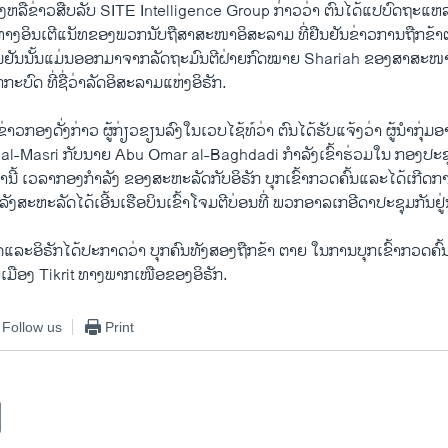
ລື​ຂ່າວ​ສືບ​ລັບ SITE Intelligence Group ກ່່າວ​ວ່າ ຕົນ​ໄດ້​ແປ​ບົດ​ຖະ​ແຫລ​ງບົດ
ທາງ​ອິນ​ເຕີ​ແນັທຂອງ​ພວກ​ນັບຖື​ສາສະໜາ​ອິສະລາມ ທີ່​ຢືນຢັນ​ຂ່າວ​ການ​ຖືກ​ຂ້າ​
​ຢືນຢັນ​ນັ້ນແມ່ນ​ອອກ​ມາ​ຈາກ​ລັດຖະມົນຕີ​ຝ່າຍ​ກົດໝາຍ Shariah ຂອງ​ສາສະ
​ກະບົດ ທີ່​ຊື່ວ່າລັດ​ອິສະລາມ​ແຫ່ງ​ອິຣັກ.
ວກອງດັ່ງ​ກ່າວ​ ຜູ້ກ່ຽວຂຽນ​ລົງ​ໃນ​ເວ​ບ​ໄຊ້ທ໌ວ່າ ຕົນ​ໄດ້ຮັບ​ແຈ້ງ​ວ່າ ຜູ້ນຳ​ກຸ່ມ​ອາ
Masri ກັບ​ນາຍ Abu Omar al-Baghdadi ກຳລັງ​ເຂົ້າ​ຮ່ວມໃນ​ ກອງ​ປະຊຸມ​ບັ້ນ
ນີ້ ​ເວ​ລາກ​ອງກຳລັງ ຂອງ​ສະຫະລັດ​ກັບ​ອິຣັກ ບຸກ​ເຂົ້າ​ກວດຄົ້ນ​ແລະ​ໄ​ດ້​ເກີດການ​ຕໍ
ັງ​ສະຫະລັດ​ໄດ້​ເອີ້ນ​ເຮືອບິນ​ເຂົ້າ​ໂຈມ​ຕີ​ບ່ອນທີ່ ​ພວກ​ອາລ​ເກ​ອີ​ດາ​ປະຊຸມ​ກັນ​ຢູ່​ນ
ັດ​ແລະ​ອິຣັກ​ໄດ້​ປະກາດວ່າ ບຸກຄົນທັງ​ສອງຖືກ​ຂ້າ ຕາຍ​ ໃນ​ການບຸກເຂົ້າກວດຄົ
ັບ​ເມືອງ Tikrit ທາງ​ພາກ​ເໜືອ​ຂອງ​ອິຣັກ.
Follow us
Print