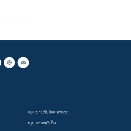
ສຸຂະພາບກັບວິທະຍາສາດ
ຮຽນ-ພາສາອັງກິດ