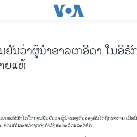
ນຢັນວ່າຜູ້ນໍາອາລເກອີດາ ໃນອິຣັກ
ຕາຍແທ້
ປະ​ເທດ​ອິຣັກ​ໄດ້ໃຫ້ການ​ຢືນຢັນວ່າ ຜູ້ນຳ​ຂອງ​ຕົນ​ສອງ​ຄົນ​ໄດ້​ຖືກ​ຂ້າ​ຕາຍ​ ​ເມື່ອ​ນຶ
ນ ຮ່ວມ​ກັນ​ລະຫວ່າງ​ກອງ​ກຳລັງ​ສະຫະລັດ​ແລະ​ອິຣັກ.