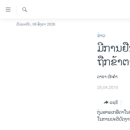
ລິ້ງ
ສຳຫລັບ
ເຂົ້າ
ຄົ້ນຫາ
ວັນພະຫັດ, 06 ສິງຫາ 2026
ໂຮມເພຈ
ຫາ
ຂ່າວ
ລາວ
ຂ້າມ
ມີການຢື
ຂ້າມ
ອາເມຣິກາ
ຂ້າມ
ການເລືອກຕັ້ງ ປະທານາທີບໍດີ ສະຫະລັດ
ຖືກຂ້າ
ໄປ
2024
ຫາ
ຂ່າວ​ຈີນ
ຊອກ
ດາຣາ ບັກຄຳ
ຄົ້ນ
ໂລກ
25,04,2010
ເອເຊຍ
ແຊຣ໌
ອິດສະຫຼະພາບດ້ານການຂ່າວ
ກຸ່ມອາລ​ເກ​ອີ​ດາ​ໃນ​
ຊີວິດຊາວລາວ
ໃນ​ການ​ປະຕິບັດ​ງາ
ຊຸມຊົນຊາວລາວ