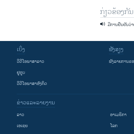
ກ່ຽວຂ້ອງກັນ
ມີການຢືນຢັນວ່າຜ
ເບິ່ງ
ຟັງສຽງ
ວີດີໂອພາສາລາວ
ຟັງລາຍການຂອງ
ຢູທູບ
ວີດີໂອພາສາອັງກິດ
ຂ່າວແລະລາຍງານ
ລາວ
ອາເມຣິກາ
ເອເຊຍ
ໂລກ