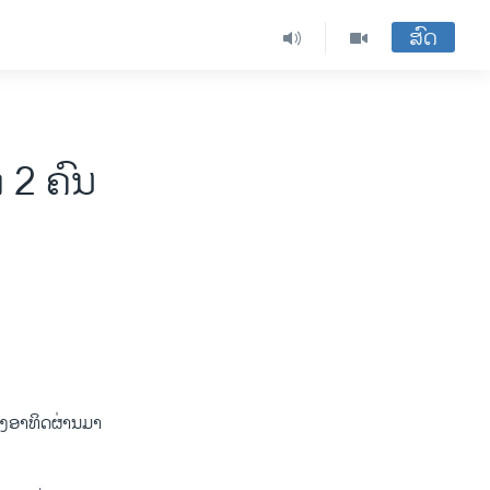
ສົດ
 2 ຄົນ
່ງ​ອາທິດ​ຜ່ານ​ມາ ​