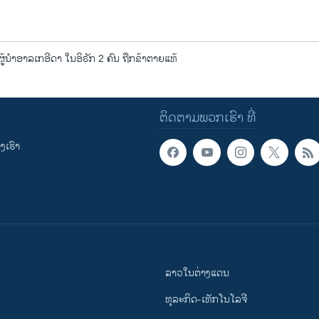
ູ້ນໍາອາລເກອີດາ ໃນອິຣັກ 2 ຄົນ ຖືກຂ້າຕາຍແທ້
ຕິດຕາມພວກເຮົາ ທີ່
ເຮົາ
ລາວໃນຕ່າງແດນ
ທຸລະກິດ-ເທັກໂນໂລຈີ