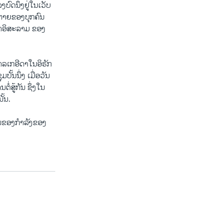
​ນຶ່ງ​ຢູ່​ໃນ​ເວັບ​
ຕາຍ​ຂອງ​ບຸກ​ຄົນ
ໜາອິສະລາມ ຂອງ​
ລ​ເກ​ອີ​ດາ​ໃນ​ອິຣັກ
ນຶ່ງ ​ເມື່ອ​ວັນ​
່ສູ້​ກັນ ຊຶ່ງ​ໃນ​
ັ້ນ.
້ນຂອງ​ກຳລັງ​ຂອງ​