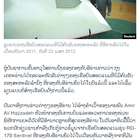
ວິທະຍາສາດ-ເທັກໂນໂລຈີ
ທຸລະກິດ
ພາສາອັງກິດ
ວີດີໂອ
ຮູບພາບຂອງເຮືອບິນສອດແນມທີ່ບໍ່ມີຄົນຂັບຂອງສະຫະລັດ ທີ່ອີຣ່ານຍຶດໄດ້ໃນ
ສຽງ
ເດືອນທັນວາ 2011, ວັນທີ 22 ເມສາ 2012.
ລາຍການກະຈາຍສຽງ
ຕິດຕາມພວກເຮົາ ທີ່
ຜູ້​ບັນຊາ​ການ​ຂັ້ນ​ອາວຸ​ໂສທ່ານ​ນຶ່ງ​ຂອງກ​ອງທັບ​ອີຣ່ານກ່າວ​ວ່າ ກຸງ​
ລາຍງານ
ເຕຫະຣ່ານ​ໄດ້​ຖອດ​ລະຫັດ​ລັບ​ຕ່າງ​ໆຂອງເຮືອບິນ​ສອດ​ແນມ​ທີ່​ບໍ່​ມີ​ຄົນ​ຂັບ​
ຂອງ​ສະຫະລັດ​ລໍາ​ນຶ່ງ​ ທີ່​ກອງທັບ​ອີຣ່ານຍຶດ​ໄດ້​ໃນ​ປີ​ແລ້ວ​ນີ້ ​ແລະ​ໄດ້​ເລີ້ມ​
ລຽນແບບກໍ່​ສ້າງ​ເຮືອບິນ​ດັ່ງກ່າວ​ນີ້​ແລ້ວ.
ພາສາຕ່າງໆ
ບັນດາອົງການ​ຂ່າວຕ່າງໆ​ຂອງ​ອີຣ່ານ ​ໄດ້ອ້າງ​ຄໍາ​ເວົ້າ​ຂອງນາຍ​ພົນ Amir
Ali Hajizadeh ຫົວໜ້າ​ກອງ​ພົນ​ການບິນ​ແລະ​ອະວະກາດ​ຂອງ​ໜ່ວຍ
ພິທັກການ​ປະຕິວັດ​ທີ່​ມີ​ອໍາ​ນາດ​ຫຼາຍ​ທີ່​ສຸດຂອງ​ອີຣ່ານ​ ໃນ​ວັນ​ອາທິດ​ມື້ຶ້ນີ້​ວ່າ
ພວກ​ນັກ​ຊ່ຽວຊານ​ກໍາລັງ​ເກັບ​ກູ້​ຂ່າວຂໍ້​ມູນຈາກ​ເຮືອບິນ​ສອດແນມຮຸ່ນ RD-
170 Sentinel ທີ່​ກອງທັບ​ອີຣ່ານຍຶດ​ໄດ້​ໃນ​ເດືອນ​ທັນວາຫລັງ​ຈາກ​ທີ່​ມັນ​