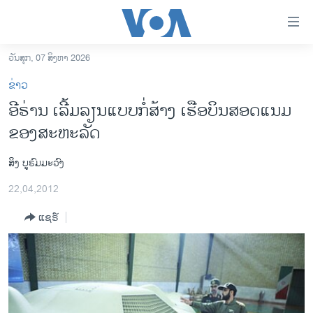
ລິ້ງ
ສຳຫລັບ
ເຂົ້າ
ວັນສຸກ, 07 ສິງຫາ 2026
ຫາ
ໂຮມເພຈ
ຂ່າວ
ຂ້າມ
ລາວ
ອີຣ່ານ ເລີ້ມລຽນແບບກໍ່ສ້າງ ເຮືອບິນສອດແນມ
ຂ້າມ
ອາເມຣິກາ
ຂອງສະຫະລັດ
ຂ້າມ
ໄປ
ການເລືອກຕັ້ງ ປະທານາທີບໍດີ ສະຫະລັດ 2024
ຫາ
ສິງ ບູຣົມມະວົງ
ຂ່າວ​ຈີນ
ຊອກ
22,04,2012
ຄົ້ນ
ໂລກ
ແຊຣ໌
ເອເຊຍ
ອິດສະຫຼະພາບດ້ານການຂ່າວ
ຊີວິດຊາວລາວ
ຊຸມຊົນຊາວລາວ