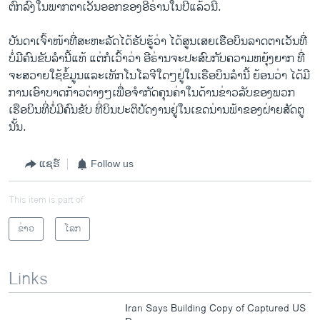
ຕົກລົງ​ໃນ​ພາກ​ຕາ​ເວັນ​ອອກ​ຂອງ​ອີຣ່ານ​ໃນ​ປີ​ແລ້ວ​ນີ້.
ບັນດາ​ເຈົ້າ​ໜ້າ​ທີ່​ສະຫະລັດ​ໄດ້​ຮັບ​ຮູ້​ວ່າ ​ໄດ້​ສູນ​ເສຍ​ເຮືອບິນ​ລາດ​ຕາ​ເວັນ​ທີ່​
ບໍ່​ມີ​ຄົນ​ຂັບ​ລໍານີ້​ແທ້ ​ແຕ່​ກໍເວົ້າ​ວ່າ ອີຣ່ານຈະ​ປະສົບກັບຄວາມຫຍຸ້ງຍາກ ​ທີ່​
ຈະ​ສວາຍ​ໃຊ້ຂໍ້​ມູນແລະ​ເທັກ​ໂນ​ໂລ​ຈີ​ໃດໆ​ຢູ່​ໃນ​ເຮືອບິນລໍາ​ນີ້ ​ຍ້ອນ​ວ່າ ​ໄດ້ມີ​
ການ​ເອົາບາດກ້າວ​ຕ່າງໆ​ເພື່ອ​ຈໍາກັດ​ຄຸນຄ່າ​ໃນ​ດ້ານຂ່າວ​ລັບຂອງ​ພວກ​
ເຮືອບິນ​ທີ່ບໍ່​ມີ​ຄົນ​ຂັບ​ ທີ່ບິນ​ປະຕິບັດ​ງານ​ຢູ່​ໃນ​ເຂດນ່ານຟ້າຂອງ​ຝ່າຍ​ສັດຕູ​
ນັ້ນ.
ແຊຣ໌
Follow us
This item is part of
ຂ່າວ
ໂລກ
Links
Iran Says Building Copy of Captured US