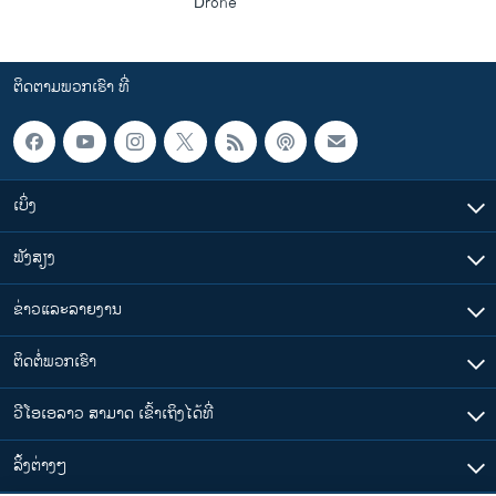
Drone
ຕິດຕາມພວກເຮົາ ທີ່
ເບິ່ງ
ຟັງສຽງ
ຂ່າວແລະລາຍງານ
ຕິດຕໍ່ພວກເຮົາ
ວີໂອເອລາວ ສາມາດ ເຂົ້າເຖິງໄດ້ທີ່
​ລິ້ງ​ຕ່າງໆ