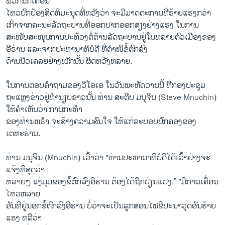
ພວກ​ນັກ​ເຄື່ອນ
​ໄຫວປົກ​ປ້ອງສິດທິມະນຸດ​ທີ່​ຫວັງ​ວ່າ ​ຈະ​ມີ​ມາດ​ຕະການ​ທີ່ຮ້າຍ​ແຮງ​ກວ່າ​
ເກົ່າ​ຈາກ​ຄະນະ​ລັດຖະບານ​ທີ່ອອກປາກ​ອອກສຽງ​ຢ່າງ​ແຮງ ​ໃນ​ການ
ສະໜັບສະໜຸນການ​ປະ​ທ້ວງ​ຕໍ່ຕ້ານ​ລັດຖະບານ​ຢູ່​ໃນ​ຫລາຍ​ຕົວ​ເມືອງ​ຂອງ​
ອີຣ່ານ ​ແລະ​ຈາກ​ປະທານາທິບໍດີ​ ທີ່​ຕໍາໜິຂໍ້​ຕົກລົງ
​ດ້ານ​ນີວ​ເຄລຍຢ່າງໜັກນັ້ນ ຜິດ​ຫວັງຫລາຍ.
​ໃນ​ການ​ຕອບ​ຄໍາ​ຖາມ​ຂອງ​ວີ​ໂອ​ເອ ​ໃນ​ວັນ​ພະຫັດ​ວານ​ນີ້ ​ທີ່ກອງ​ປະຊຸມ
ຖະແຫຼງຂ່າວ​ຢູ່​ທໍານຽບຂາວນັ້ນ ທ່ານ ສະຕີ​ບ ມນຸຈິນ (Steve Mnuchin) ​
ໃຫ້​ຄໍາ​ເຫັນ​ວ່າ ການ​ກະທໍາ​
ຂອງ​ທ່ານ​ທຣໍາ ຈະສ້າງ​ຄວາມ​ສົນ​ໃຈ ໃຫ້​ແກ່ລະບອບ​ປົກຄອງຂອງ
ເຕຫະຣ່ານ.
ທ່ານ ມນຸຈິນ (Mnuchin) ​ເວົ້າວ່າ "ທ່ານປະທານາທິບໍດີ​ໄດ້​ເວົ້າຢ່າງ​ຈະ​
ແຈ້ງທີ່​ສຸດວ່າ
ຫລາຍໆ​ ແງ່​ມຸມ​ຂອງຂໍ້​ຕົກລົງ​ອີຣ່ານ ຕ້ອງ​ໄດ້​ຖືກ​ປ່ຽນ​ແປງ.” "ມີ​ການ​ເຄື່ອນ​
ໄຫວຫລາຍ
ອັນ​ທີ່ຢູ່​ນອກຂໍ້​ຕົກລົງ​ອີຣ່ານ ບໍ່ວ່າ​ຈະ​ເປັນ​ລູກ​ສອນ​ໄຟ​ຂີ​ປະ​ນາ​ວຸດ​ອັນ​ຮ້າຍ​
ແຮງ​ ຫລື​ວ່າ​