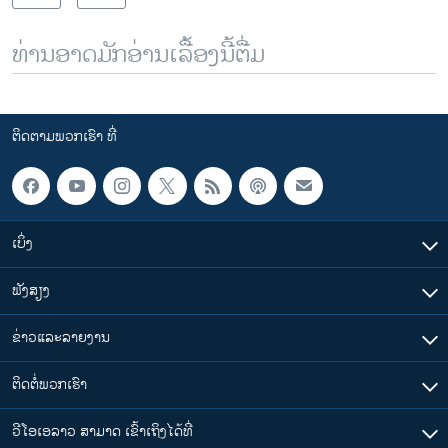
ທ່ານອາດມັກອ່ານເລື້ອງນີ້ຕື່ມ
ຕິດຕາມພວກເຮົາ ທີ່
ເບິ່ງ
ຟັງສຽງ
ຂ່າວແລະລາຍງານ
ຕິດຕໍ່ພວກເຮົາ
ວີໂອເອລາວ ສາມາດ ເຂົ້າເຖິງໄດ້ທີ່