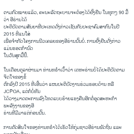
ຕາມ​ກົດໝາຍ​ແລ້ວ, ຄະນະ​ລັດຖະບານ​ຈະ​ຕ້ອງ​ໄດ້​ຢັ້ງຢືນ ​ໃນທຸກໆ 90 ມື້​
ວ່າ ອີຣ່ານໄດ້
ປະຕິບັດ​ຕາມ​ສັນຍາ​ທີ່​ປະ​ເທດ​ດັ່ງກ່າວ​ເຊັນ​ກັບ​ປະຊາ​ຄົມ​ສາກົນ​ໃນ​ປີ
2015 ທີ່​ແນ​ໃສ່​
ເພື່ອຈໍາກັດ​ໂຄງການ​ນີວ​ເຄລຍຂອງ​ອີຣ່ານນັ້ນບໍ່. ການ​ຢັ້ງຢືນ​ດັ່ງກ່າວ​
ແມ່ນຮອດ​ກໍານົດ
​ໃນ​ວັນ​ສຸກ​ມື້ນີ້.
​ໃນ​ເດືອນ​ຕຸລາ​ຜ່ານ​ມາ ທ່ານ​ທຣໍາ​ເວົ້າວ່າ ເຕຫະຣ່ານບໍ່ໄດ້​ປະຕິບັດຕາມ​
ຈິດ​ໃຈ​ຂອງ​ຂໍ້
​ຕົກລົງປີ 2015 ທີ່​ເອີ້ນວ່າ ​ແຜນ​ປະຕິບັດ​ງານ​ຮ່ວມຮອບດ້ານ ຫລື
JCPOA, ​ແຕ່​ກໍບໍ່ທັນ
​ໄດ້​ວາງ​ມາດ​ຕະການ​ລົງ​ໂທດ​ແບບ​ຮ້າຍແຮງ​ຄືນ​ອີກຕໍ່ອຸດ​ສະຫະ​ກໍາ​
ພະລັງງານ​ຂອງ​ອີ
ຣ່ານທີ່​ມີ​ມາ​ແຕ່​ກ່ອນນັ້ນ.
ການ​ຕັດສິນ​ໃຈ​ຂອງ​ທ່ານ​ທຣໍາ​ໄດ້​ເຮັດ​ໃຫ້​ກຸ່ມຊາວ​ອີຣ່ານພັດ​ຖິ່ນ ​ແລະ​