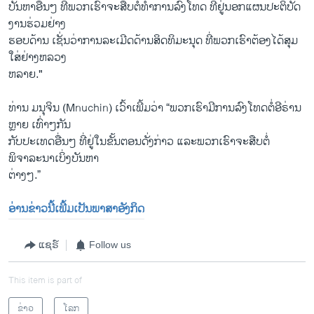
ບັນຫາ​ອື່ນໆ ທີ່​ພວກ​ເຮົາ​ຈະ​ສືບຕໍ່ທໍາ​ການ​ລົງ​ໂທດ ທີ່​ຢູ່​ນອກແຜນ​ປະຕິບັດ​
ງານ​ຮ່ວມຢ່າງ
ຮອບດ້ານ ​ເຊັ່ນ​ວ່າການ​ລະ​ເມີດ​ດ້ານ​ສິດ​ທິມະ​ນຸດ ທີ່​ພວກ​ເຮົາ​ຕ້ອງ​ໄດ້​ສຸມ​
ໃສ່​ຢ່າງ​ຫລວງ
ຫລາຍ."
ທ່ານ ມນຸຈິນ (Mnuchin)​ ເວົ້າ​ເພີ້ມວ່າ “ພວກ​ເຮົາ​ມີ​ການ​ລົງ​ໂທດ​ຕໍ່ອີຣ່ານ
ຫຼາຍ​ ເທົ່າ​ໆກັນ​
ກັບປະ​ເທດ​ອື່ນໆ ທີ່ຢູ່​ໃນ​ຂັ້ນຕອນດັ່ງກ່າວ ​ແລະ​ພວກ​ເຮົາ​ຈະ​ສືບຕໍ່
ພິຈາລະນາເບິ່ງ​ບັນ​ຫາ​
ຕ່າງໆ.”
ອ່ານຂ່າວນີ້ເພີ້ມເປັນພາສາອັງກິດ
ແຊຣ໌
Follow us
This item is part of
ຂ່າວ
ໂລກ