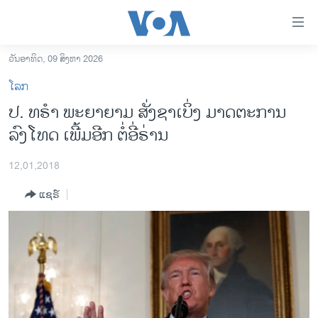
ລິ້ງ
ສຳຫລັບ
ເຂົ້າ
ວັນອາທິດ, 09 ສິງຫາ 2026
ຫາ
ໂຮມເພຈ
ໂລກ
ຂ້າມ
ລາວ
ປ. ທຣໍາ ພະຍາຍາມ ສັ່ງຊາເບິ່ງ ມາດຕະການ
ຂ້າມ
ອາເມຣິກາ
ລົງໂທດ ເພີ້ມອີກ ຕໍ່ອີ່ຣ່ານ
ຂ້າມ
ໄປ
ການເລືອກຕັ້ງ ປະທານາທີບໍດີ ສະຫະລັດ 2024
ຫາ
12,01,2018
ຂ່າວ​ຈີນ
ຊອກ
ແຊຣ໌
ຄົ້ນ
ໂລກ
ເອເຊຍ
ອິດສະຫຼະພາບດ້ານການຂ່າວ
ຊີວິດຊາວລາວ
ຊຸມຊົນຊາວລາວ