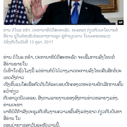
ວິທະຍາສາດ-ເທັກໂນໂລຈີ
ທຸລະກິດ
ພາສາອັງກິດ
ທ່ານ ດໍ​ໂນ​ລ ທຣໍາ, ປະທານາທິບໍດີ​ສະຫະລັດ, ຖະແຫລງ ກ່ຽວກັບນະໂຍບາຍຕໍ່
ວີດີໂອ
ອີຣ່ານ ຢູ່ໃນຫ້ອງຮັບຕ້ອນທາງການທູດ ຢູ່ທໍານຽບຂາວ ໃນນະຄອນຫລວງ
ວໍຊິງຕັນໃນວັນທີ 13 ຕຸລາ, 2017
ສຽງ
ທ່ານ ດໍ​ໂນ​ລ ທຣໍາ, ປະທານາທິບໍດີ​ສະຫະລັດ ຈະ​ເພີ້ມການ​ລົງ​ໂທດ​ຕໍ່
ລາຍການກະຈາຍສຽງ
ຕິດຕາມພວກເຮົາ ທີ່
ອີຣ່ານພາຍ​ໃນ​
ລາຍງານ
ບໍ່​ເທົ່າ​ໃດ​ຊົ່ວ​ໂມງ​ນີ້ ແຕ່​ທ່ານກໍ​ບໍ່​ໄດ້​ວາງ​ມາດ​ຕະການ​ລົງ​ໂທດ​ຄືນ​ອີກ​ຕໍ່ປະ​
ເທດ​ດັ່ງກ່າວ
​ເຖິງ​ຂັ້ນ​ແນ​ໃສ່ເພື່ອກົດດັນ​ໃຫ້ລະບອບ​ປົກຄອງເຕຫະຣ່ານຍົກເລີກ​ການຄົ້ນ
ພາສາຕ່າງໆ
ຄວ້າ​ກ່ຽວ
ກັບ​ອາວຸດ​ນີວ​ເຄລຍ, ອີງ​ຕາມ​ລາຍ​ງານ​ຂອງ​ອົງການ​ຂ່າວ​ຫລາຍໆ​ແຫ່ງ.
ທ່ານປະທາ
ນາທິບໍດີ​ກໍາລັງ​ປະຊຸມ​ກັບ​ທີ​ມງານຄວາມໝັ້ນຄົງ​ແຫ່ງ​ຊາດ​ ​ກ່ຽວກັບ​ບັນຫາ​
ອີ່ຣ່ານ ​ໃນ
​ຕອນ​ບ່າຍໆຂອງ​ວັນ​ພະຫັດ​ວານ​ນີ້.