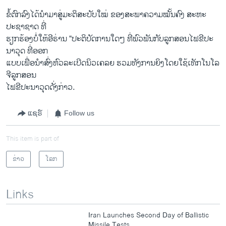
ຂໍ້ຕົກລົງ​ໄດ້​ນຳ​ມາສູ່ມະຕິສະບັບໃໝ່ ຂອງສະພາ​ຄວາມ​ໝັ້ນຄົງ ​ສະຫະ​
ປະຊາຊາດ ທີ່
ຮຽກ​ຮ້ອງ​ບໍ່​ໃຫ້ອີຣ່ານ “ປະຕິບັດການ​ໃດໆ ທີ່​ພົວພັນ​ກັບ​ລູກ​ສອນ​ໄຟ​ຂີ​ປະ​
ນາ​ວຸດ ທີ່​ອອກ
​ແບບ​ເພື່ອ​ນຳ​ສົ່ງຫົວ​ລະ​ເບີດ​ນິວ​ເຄລຍ ຮວມທັງ​ການ​ຍິງໂດຍໃຊ້​ເທັກ​ໂນ​ໂລ​
ຈີ​ລູກ​ສອນ
​ໄຟ​ຂີ​ປະ​ນາ​ວຸດ​ດັ່ງກ່າວ.
ແຊຣ໌
Follow us
This item is part of
ຂ່າວ
ໂລກ
Links
Iran Launches Second Day of Ballistic
Missile Tests