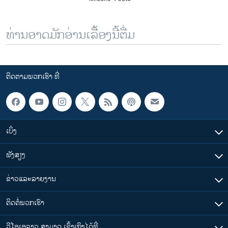
ທ່ານອາດມັກອ່ານເລື້ອງນີ້ຕື່ມ
ຕິດຕາມພວກເຮົາ ທີ່
ເບິ່ງ
ຟັງສຽງ
ຂ່າວແລະລາຍງານ
ຕິດຕໍ່ພວກເຮົາ
ວີໂອເອລາວ ສາມາດ ເຂົ້າເຖິງໄດ້ທີ່