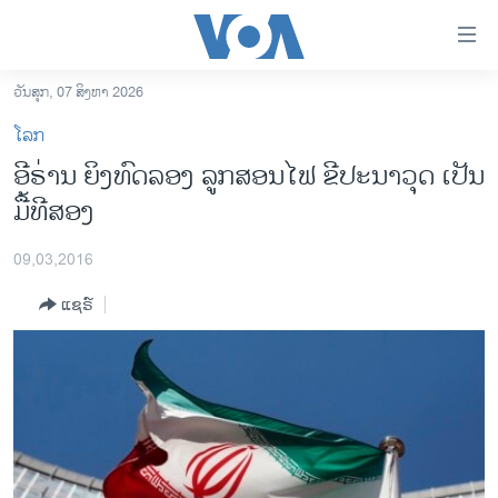
ລິ້ງ
ສຳຫລັບ
ເຂົ້າ
ວັນສຸກ, 07 ສິງຫາ 2026
ຫາ
ໂຮມເພຈ
ໂລກ
ຂ້າມ
ລາວ
ອີຣ່ານ ຍິງທົດລອງ ລູກສອນໄຟ ຂີປະນາວຸດ ເປັນ
ຂ້າມ
ອາເມຣິກາ
ມື້ທີສອງ
ຂ້າມ
ໄປ
ການເລືອກຕັ້ງ ປະທານາທີບໍດີ ສະຫະລັດ 2024
ຫາ
09,03,2016
ຂ່າວ​ຈີນ
ຊອກ
ແຊຣ໌
ຄົ້ນ
ໂລກ
ເອເຊຍ
ອິດສະຫຼະພາບດ້ານການຂ່າວ
ຊີວິດຊາວລາວ
ຊຸມຊົນຊາວລາວ