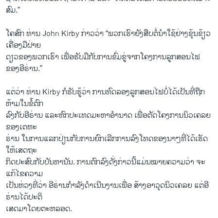
ສົມ.”
​ໂຄສົກ ທ່ານ John Kirby ກ່າວ​ວ່າ “ພວກ​ເຮົາຍັງ​ສືບ​ຕໍ່​ນຳ​ໃຊ້ຢ່າງ​ຂຸ້ນຂ້ຽວ​
ເຄື່ອງມືຝ່າ​ຍ
ດຽວຂອງ​ພວກ​ເຮົາ ​ເພື່ອ​ຮັບ​ມືກັບ​ການ​ຂົ່ມຂູ່​ຈາກໂຄງການ​ລູກ​ສອນ​ໄຟ
ຂອງອີຣ່ານ.”
ແຕ່​ວ່າ ທ່ານ Kirby ກໍ​ຮັບ​ຮູ້​ວ່າ ການ​ທົດ​ລອງ​ລູກ​ສອນ​ໄຟບໍ່​ໄດ້​ເປັນທີ່​ຖືກ​
ຫ້າມ​ໃນຂໍ້​ຕົກ
ລົງກັບອີຣ່ານ ແລະ​ຫົກ​ປະ​ເທດມະຫາ​ອຳນາດ ​ເພື່ອ​ຕັດໂຄງການ​ນິວ​ເຄລຍ
ຂອງ​ເຕຫະ
ຣ່ານ ​ໃນ​ການ​ແລກປ່ຽນກັບ​ການ​ຍົກ​ເລີກ​ການ​ລົງ​ໂທດ​ຂອງ​ນາໆທີ່​ໄດ້​ເຮັດ​
ໃຫ້​ເສດຖະ
ກິດ​ປະສົບ​ກັບ​ບັນຫາ​ນັນ. ການ​ຕົກລົງ​ດັ່ງກ່າວນີ້​ແມ່ນໝາ​ຍຄວາມ​ວ່າ ຈະ​
ແກ້​ໄຂ​ຄວາມ
ເປັນ​ຫ່ວງທີ່​ວ່າ ອີ​ຣ່ານກຳ​ລັງ​ດຳ​ເນີນ​ງານ​ເພື່ອ ສ້າງອາວຸດ​ນິວ​ເຄລຍ ​ແຕ່​ອີ​
ຣ່ານໄດ້​ປະຕິ
​ເສດ​ມາໂດຍ​ຕະຫລອດ.