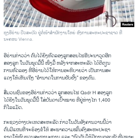
ວິທະຍາສາດ-ເທັກໂນໂລຈີ
ທຸລະກິດ
ພາສາອັງກິດ
ທຸງອີຣ່ານ ປີວສະບັດ ຢູ່ຕໍ່ໜ້າສຳນັກງານໃຫຍ່ ອົງການສະຫະປະຊາຊາດ ທີ່
ວີດີໂອ
ນະຄອນ Vienna.
ສຽງ
ອີຣ່ານກ່າວ​ວ່າ ​ຕົນ​ໄດ້​ຍິງທົດ​ລອງ​ລູກ​ສອນ​ໄຟ​ຂີ​ປະ​ນາ​ວຸດອີກ
ລາຍການກະຈາຍສຽງ
​ສອງ​ລູກ ໃນ​ວັນ​ພຸດ​ມື້​ນີ້ ໜຶ່ງ​ມື້ ​ຫລັງ​ຈາກ​ສະຫະລັດ ​ໄດ້​ຕິຕຽນ​
ຕິດຕາມພວກເຮົາ ທີ່
ການ​ທົດ​ລອງ ທີ່​ອີຣ່ານ​ໄດ້​ໃຫ້ການອະທິບາຍ​ວ່າ ​ເປັນ​ການ​ສະ​
ລາຍງານ
ແດງ​ໃຫ້​ເຫັນເຖິງ “​ອຳນາດ​ໃນ​ການ​ຢັບຢັ້ງ” ຂອງ​ຕົນ.
ສື່ມວນ​ຊົນ​ຂອງ​ອີຣ່ານກ່າວ​ວ່າ ລູກ​ສອນ​ໄຟ​ Qadr H ສອງ​ລູກ
ພາສາຕ່າງໆ
​ໄດ້​ຍິງ​ໃນ​ວັນ​ພຸດ​ມື້ນີ້ ໃສ່ບັນດາ​ເປົ້າ​ໝາຍ ທີ່ຢູ່ຫ່າງ​ໄກ​ 1,400
ກິ​ໂລ​ແມັດ.
ກະຊວງ​ຕ່າງປະ​ເທດ​ສະຫະລັດ ກ່າວ​ໃນ​ວັນ​ອັງຄານ​ວານ​ນີ້​ວ່າ
ຕົນມີ​ແຜນ​ທີ່​ຈະ​ຮ້ອງ​ຂໍ​ໃຫ້ ສະພາ​ຄວາມ​ໝັ້ນຄົງສະຫະ​ປະຊາ
​ຊາດໃຫ້​ທົບ​ທວນ​ສະຖານະ​ການ ​ແລະ "ກົດ​ດັນ​ໃຫ້​ມີ​ການ​ຕອບ​ຮັບ​ທີ່​ເໝາະ​