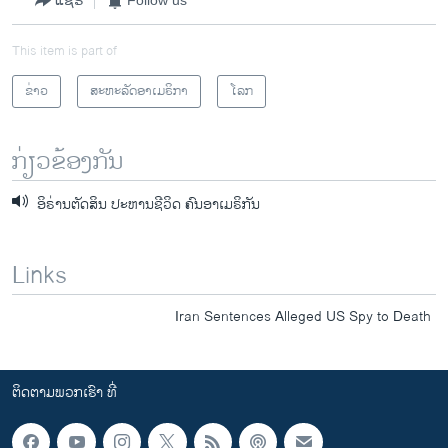
ແຊຣ໌
Follow us
This item is part of
ຂ່າວ
ສະຫະລັດອາເມຣິກາ
ໂລກ
ກ່ຽວຂ້ອງກັນ
​ອິຣ່ານ​ຕັດສິນ ປະຫານ​ຊີວິດ ຄົນອາເມຣິກັນ
Links
Iran Sentences Alleged US Spy to Death
ຕິດຕາມພວກເຮົາ ທີ່