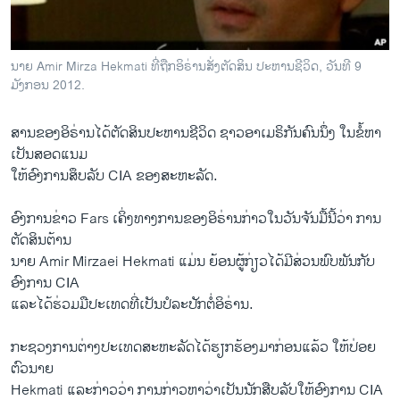
ວິທະຍາສາດ-ເທັກໂນໂລຈີ
ທຸລະກິດ
ນາຍ Amir Mirza Hekmati ທີ່ຖືກ​ອິຣ່ານສງ​ຕັດສິນ ​ປະຫານ​ຊີວິດ, ວັນທີ 9
ພາສາອັງກິດ
ມັງກອນ 2012.
ວີດີໂອ
ສານ​ຂອງ​ອິຣ່ານ​ໄດ້ຕັດສິນປະຫານ​ຊີວິດ​ ຊາວ​ອາ​ເມຣິກັນ​ຄົນນຶ່ງ ໃນ​ຂ​ຫາ​
ສຽງ
ເປັນ​ສອດແນມ
ໃຫ​ອົງການ​ສຶບລັບ CIA ຂອງສະຫະລັດ.
ລາຍການກະຈາຍສຽງ
ຕິດຕາມພວກເຮົາ ທີ່
ລາຍງານ
ອົງການຂ່າວ Fars ​ເຄິ່ງ​ທາງ​ການຂອງ​ອິຣ່ານ​ກາວໃນ​ວັນ​ຈັນ​ມນ​ວາ ການ​
ຕັດສິນຕ້ານ
ນາຍ Amir Mirzaei Hekmati ແມ່ນ ຍ້ອນ​ຜູ້ກ່ຽວໄດ​ມີ​ສວນ​ພົບ​ພັນ​ກັບ
ພາສາຕ່າງໆ
ອົງການ CIA
ແລະ​ໄດ້​ຮວ​ມມືປະ​ເທດ​ທີ່ເປັນປໍລະປັກຕໍ່ອິຣ່ານ.
ກະຊວງ​ການ​ຕາງປະ​ເທດສະຫະລັດ​ໄດ​ຮຽກຮອງ​ມາກ່ອນແລ້ວ ໃຫ​ປອຍ​
ຕົວ​ນາຍ
Hekmati ແລະ​ກາວ​ວາ ການ​ກ່າວຫາວາ​ເປັນນັກ​ສືບ​ລັບໃຫ​ອົງການ​ CIA