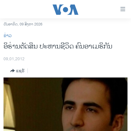
ລິ້ງ
ສຳຫລັບ
ເຂົ້າ
ວັນອາທິດ, 09 ສິງຫາ 2026
ຫາ
ໂຮມເພຈ
ຂ່າວ
ຂ້າມ
ລາວ
​ອິຣ່ານ​ຕັດສິນ ປະຫານ​ຊີວິດ ຄົນອາເມຣິກັນ
ຂ້າມ
ອາເມຣິກາ
ຂ້າມ
09,01,2012
ໄປ
ການເລືອກຕັ້ງ ປະທານາທີບໍດີ ສະຫະລັດ 2024
ຫາ
ແຊຣ໌
ຂ່າວ​ຈີນ
ຊອກ
ຄົ້ນ
ໂລກ
ເອເຊຍ
ອິດສະຫຼະພາບດ້ານການຂ່າວ
ຊີວິດຊາວລາວ
ຊຸມຊົນຊາວລາວ