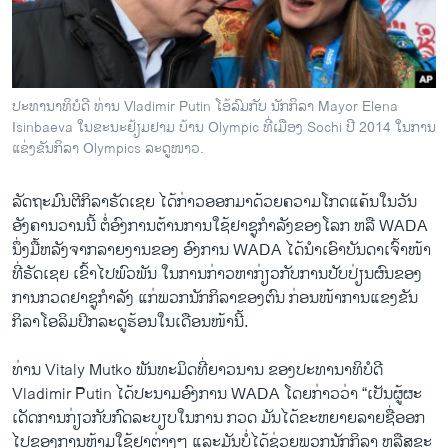
ວິທະຍາສາດ-ເທັກໂນໂລຈີ
ທຸລະກິດ
ພາສາອັງກິດ
ປະທານາທິບໍດີ ທ່ານ Vladimir Putin ໂອ້ລົມກັບ ນັກກິລາ Mayor Elena
ວີດີໂອ
Isinbaeva ໃນຂະນະຢ້ຽມຢາມ ບ້ານ Olympic ທີ່ເມືອງ Sochi ປີ 2014 ໃນການ
ແຂ່ງຂັນກິລາ Olympics ລະດູໜາວ.
ສຽງ
ລັດຖະມົນຕີ​ກິລາຣັດ​ເຊຍ ​ໄດ້​ກ່າວ​ອອກ​ມາ​ດ້ວຍ​ຄວາມ​ໂກດແຄ້ນ​ໃນ​ວັນ​
ລາຍການກະຈາຍສຽງ
ຕິດຕາມພວກເຮົາ ທີ່
ອັງຄານ​ວານ​ນີ້ ​ຕໍ່ອົງການ​ຕ້ານ​ການ​ໃຊ້​ຢາ​ຊູ​ກຳລັງ​ຂອງໂລກ ຫລື WADA
ລາຍງານ
ນຶ່ງ​ມື້​ຫລັງ​ຈາກ​ລາຍ​ງານຂອງ ອົງການ WADA ໄດ້​ນຳ​ເອົາບັນດາ​ເຈົ້າ​ໜ້າ​
ທີ່ຣັດ​ເຊ​ຍ ​ເຂົ້າ​ໄປພົວພັນ ​ໃນ​ການ​ກ່າວ​ຫາ​ກ່ຽວ​ກັບ​ການປັບ​ປ່ຽນຜົນ​ຂອງ​
ການ​ກວດຢາຊູ​ກຳລັງ ​ແກ່​ພວກ​ນັກ​ກິລາ​ຂອງ​ຕົນ ກ່ອນ​ໜ້າ​ການ​ແຂງ​ຂັນ
ພາສາຕ່າງໆ
ກິລາ​ໂອ​ລິ​ມປິກ​ລະ​ດູ​ຮ້ອນ​ໃນ​ເດືອນ​ໜ້າ​ນີ້.
ທ່ານ Vitaly Mutko ພັນທະ​ມິດ​ທີ່ຍາວ​ນານ ​ຂອງ​ປະທານາທິບໍດີ
Vladimir Putin ​ໄດ້​ປະນາມອົງການ WADA ​ໂດຍ​ກ່າວ​ວ່າ “​ເປັນ​ຜູ້ຜະ​
ເດັດ​ການກ່ຽວ​ກັບ​ກົດ​ລະບຽບໃນ​ການ ກວດ ມັນ​ໄດ້ຂະຫຍາຍລາຍ​ຊື່ອອກ​
ໄປຂອງ​ການ​ຫ້າມ​ໃຊ້​ຢາ​ຕ່າງໆ ​ແລະ​ມັນ​ບໍ່​ໄດ້​ຊ່ວຍ​ພວກ​ນັກ​ກິລາ ຫລື​ສຸ​ຂະ​