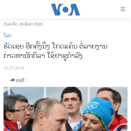
ລິ້ງ
ສຳຫລັບ
ເຂົ້າ
ວັນອາທິດ, 09 ສິງຫາ 2026
ຫາ
ໂຮມເພຈ
ໂລກ
ຂ້າມ
ລາວ
ຣັດເຊຍ ອີກຄັ້ງນຶ່ງ ໂກດແຄ້ນ ຕໍ່ລາຍງານ
ຂ້າມ
ອາເມຣິກາ
ກ່າວຫານັກກິລາ ໃຊ້ຢາຊູກຳລັງ
ຂ້າມ
ໄປ
ການເລືອກຕັ້ງ ປະທານາທີບໍດີ ສະຫະລັດ 2024
ຫາ
20,07,2016
ຂ່າວ​ຈີນ
ຊອກ
ແຊຣ໌
ຄົ້ນ
ໂລກ
ເອເຊຍ
ອິດສະຫຼະພາບດ້ານການຂ່າວ
ຊີວິດຊາວລາວ
ຊຸມຊົນຊາວລາວ