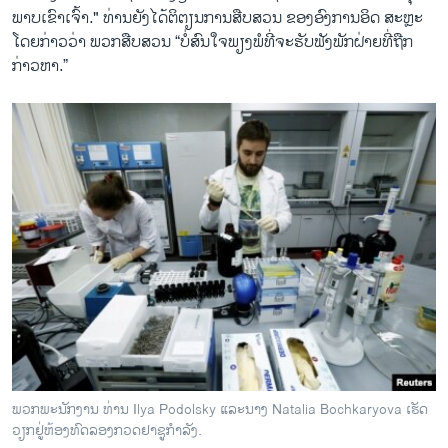
ພາບເຂົາ​ເຈົ້າ." ທ່ານ​ຍັງ​ໄດ້​ຕິ​ຕຽນ​ການ​ສືບສວນ ຂອງອົງການອິດ ສະຫຼະ ​
ໂດຍ​ກ່າວ​ວ່າ ພວກສືບສວນ “​ບໍ່ສົນ​ໃຈ​ພຽງພໍທີ່​ຈະ​ຮັບຟັງ​ພັກ​ຝ່າຍ​ທີ່​ຖືກ​
ກ່າວ​ຫາ.”
Russia's Participation at Brazil Olympic Games Still In Question
EMBED
SHARE
by
ສຽງອາເມຣິກາ ວີໂອເອລາວ
ພວກພະນັກງານ ທ່ານ Ilya Podolsky ແລະນາງ Natalia Bochkaryova ເຮັດ
ວຽກຢູ່ຫ້ອງທົດລອງກວດຢາຊູກຳລັງ.