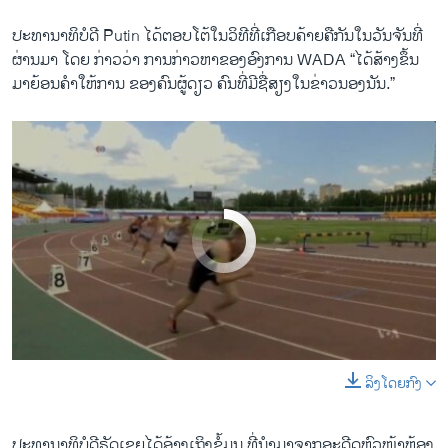
ປະທານາທິບໍດີ Putin ​ໄດ້​ຕອບ​ໂຕ້ໃນ​ວິທີ​ທີ່​ເກືອບ​ຄ້າຍຄື​ກັນ​ໃນ​ວັນ​ຈັນທີ່
ຜ່ານມາ ​ໂດຍ ກ່າວ​ວ່າ ການ​ກ່າວ​ຫາຂອງອົງການ WADA “​ໄດ້​ສ້າງ​ຂຶ້ນ​
ມາ​ຍ້ອນຄຳ​ໃຫ້ການ ຂອງ​ຄົນ​ຜູ້​ດຽວ ຄົນ​ທີ່​ມີ​ຊື່​ສຽງໃນ​ຂ່າວ​ນອງ​ນັນ​.”
No media source currently available
ລິງໂດຍກົງ
0:00
0:02:20
EMBED
SHARE
​ປະທານາທິບໍດີຣັດ​ເຊຍ​ໄດ້​ອ້າງ​ເຖິງ​ຂໍ້​ມູນ ​ທີ່ນຳ​ມາ​ຈາກ​ອະດີດຫົວໜ້າ​ຫ້ອງ​