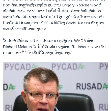
ກວດ ​ຕ້ານ​ຢາ​ຊູ​ກຳລັງ​ຂອງຣັດ​ເຊຍ ທ່ານ Grigory Rodchenkov ​ຕໍ່
ໜັງສືພິມ New York Time ​ໃນ​ຕົ້ນ​ປີ​ນີ້. ທ່ານ​ໄດ້​ກ່າວ​ຕໍ່​ໜັງສືພິມ​ວ່າ
ພວກ​ນັກ​ກິລາຣັດ​ເຊຍ​ຫຼາຍ​ສິບ​ຄົນ ​ໄດ້​ໃຊ້​ຢາ​ຊູ​ກຳ ລັງຢູ່​ໃນ​ການ​ແຂ່ງຂັນ​
ກິລາ​ໂອ​ລິ​ມປິກລະດູ​ໜາວ ປີ 2014 ​ທີ່ເມືອງ Sochi ​ໂດຍການ​ຮັບ​ຮູ້ຈາກ​
ພວກ​ເຈົ້າ​ໜ້າ​ທີ່​ກິ​ລາ​ແຫ່ງ​ຊາດ.
​ໃນ​ວັນ​ຈັນ​ທີ່​ຜ່ານ​ມາຫົວໜ້າ​ສືບ​ສວນຂອງ​ອົງການ WADA ທ່ານ
Richard Mclaren ​ໄດ້​ໃຫ້​ຂໍ້​ຄິດ​ເຫັນ​ຂອງ​ທ່ານ Rodchenkov ວ່າ​ເປັນ​
ການ​ກ່າວ​ຫາ​ທີ່ “​ໜ້າເຊື່ອ​ຖື​ໄດ້​ຢ່າງ​ກວ້າງຂວາງ.”