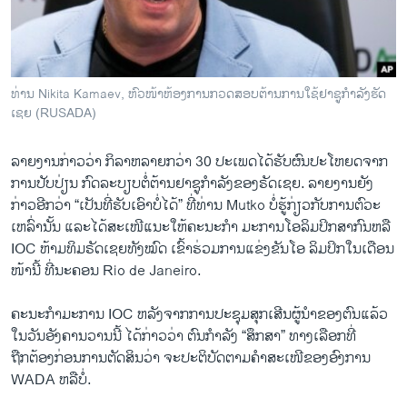
ທ່ານ Nikita Kamaev, ຫົວໜ້າຫ້ອງການກວດສອບຕ້ານການໃຊ້ຢາຊູກຳລັງຮັດ
ເຊຍ (RUSADA)
ລາຍ​ງານ​ກ່າວ​ວ່າ ກິລາຫລາຍ​ກວ່າ 30 ປະ​ເພດ​ໄດ້​ຮັບ​ຜົນ​ປະ​ໂຫຍ​ດຈາກ​
ການ​ປັບ​ປ່ຽນ ກົດ​ລະບຽບຕໍ່ຕ້ານ​ຢາ​ຊູ​ກຳລັງຂອງຣັດ​ເຊຍ. ລາຍ​ງານຍັງ​
ກ່າວ​ອີກ​ວ່າ “ເປັນ​ທີ່​ຮັບ​ເອົາ​ບໍ່​ໄດ້” ທີ່​ທ່ານ Mutko ບໍ່​ຮູ້​ກ່ຽວ​ກັບ​ການ​ຕົວະ​
ເຫລົ່າ​ນັ້ນ ​ແລະ​ໄດ້​ສະ​ເໜີແນະ​ໃຫ້ຄະນະ​ກຳ ມະການ​ໂອ​ລິມປິກ​ສາກົນຫລື
IOC ຫ້າ​ມທິມຣັດ​ເຊຍ​ທັງ​ໝົດ​ ​ເຂົ້າຮ່ວມການ​ແຂ່ງຂັນ​ໂອ​ ລິ​ມປິກ​ໃນ​ເດືອນ
ໜ້າ​ນີ້ ທີ່​ນະຄອນ Rio de Janeiro.
ຄະນະ​ກຳມະການ IOC ຫລັງ​ຈາກ​ການ​ປະ​ຊຸມສຸກ​ເສີນຜູ້ນຳຂອງ​ຕົນ​ແລ້ວ ​
ໃນ​ວັນ​ອັງຄານ​ວານ​ນີ້ ​ໄດ້​ກ່າວ​ວ່າ ຕົນ​ກຳລັງ “​ສຶກສາ” ທາງ​ເລື​ອກທີ່​
ຖືກຕ້ອງ​ກ່ອນ​ການ​ຕັດສິນ​ວ່າ ຈະ​ປະຕິບັດຕາມຄຳສະ​ເໜີ​ຂອງອົງການ
WADA ຫລື​ບໍ່.