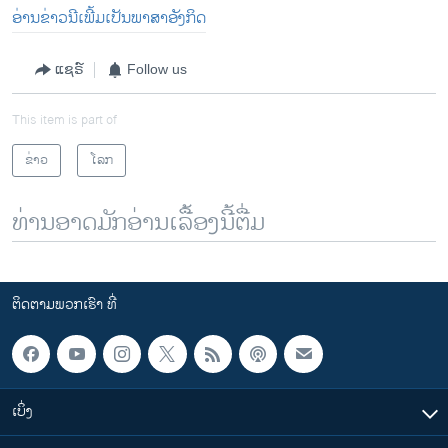
ອ່ານຂ່າວນີເພີ້ມເປັນພາສາອັງກິດ
ແຊຣ໌
Follow us
This item is part of
ຂ່າວ
ໂລກ
ທ່ານອາດມັກອ່ານເລື້ອງນີ້ຕື່ມ
ຕິດຕາມພວກເຮົາ ທີ່
ເບິ່ງ