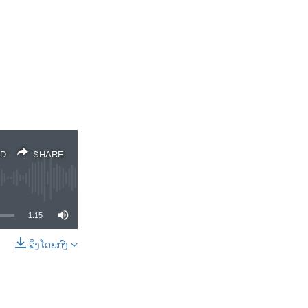
D
SHARE
1:15
ລິງໂດຍກົງ
SHARE