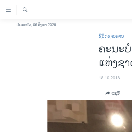
ລິ້ງ
ສຳຫລັບ
ເຂົ້າ
ຄົ້ນຫາ
ວັນພະຫັດ, 06 ສິງຫາ 2026
ໂຮມເພຈ
ຫາ
ຊີວິດຊາວລາວ
ລາວ
ຂ້າມ
ຄະ​ນະ​ບໍ
ຂ້າມ
ອາເມຣິກາ
ຂ້າມ
ການເລືອກຕັ້ງ ປະທານາທີບໍດີ ສະຫະລັດ
ແຫ່ງ​ຊາດ
ໄປ
2024
ຫາ
ຂ່າວ​ຈີນ
ຊອກ
18,10,2018
ຄົ້ນ
ໂລກ
ແຊຣ໌
ເອເຊຍ
ອິດສະຫຼະພາບດ້ານການຂ່າວ
ຊີວິດຊາວລາວ
ຊຸມຊົນຊາວລາວ