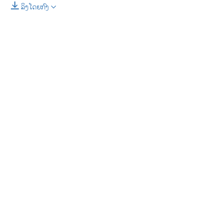
ລິງໂດຍກົງ
SHARE