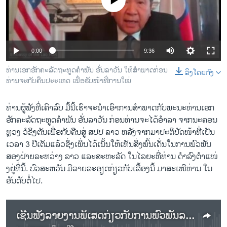
No media source currently available
ວິທະຍາສາດ-ເທັກໂນໂລຈີ
ທຸລະກິດ
ພາສາອັງກິດ
0:00
9:36
ວີດີໂອ
ທ່ານເອກອັກຄະລັດຖະທູດຄໍາພັນ ອັ່ນລາວັນ ໃຫ້ສໍາພາດກ່ອນ​
ລິງໂດຍກົງ
ສຽງ
ທ່ານຈະກັບຄືນປະະເທດ ເພື່ອ​ຮັບ​ໜ້າ​ທີ່​ການ​ໃໝ່
ລາຍການກະຈາຍສຽງ
ທ່ານ​ຜູ້​ຟັງທີ່​ເຄົາ​ລົບ ມື້​ນີ້ເຮົາຈະນຳ​ເອົາການ​ສຳພາດກັບພະນະ​ທ່ານເອກ​
ຕິດຕາມພວກເຮົາ ທີ່
ອັກຄະ​ລັດຖະທູດ​ຄຳ​ພັນ ອັ່ນ​ລາ​ວັນ ກ່ອນ​ທ່ານຈະໄດ້​ອຳ​ລາ​ ຈາກນະຄອນ​
ລາຍງານ
ຫຼວງ ວໍ​ຊິງຕັນເພື່ອກັບ​ຄືນ​ສູ່ ສປປ ລາວ ຫລັງ​ຈາກມາ​ປະຕິບັດ​ໜ້າທີ່ເປັນ​
ເວ​ລາ 3 ປີເຕັມແລ້ວຊຶ່ງເພິ່ນ​ໄດ້​ເນັ້ນ​ໃຫ້​ເຫັນ​ສິ່ງພົ້ນ​ເດັ່ນໃນ​ການ​ພົວ​ພັນ​
ສອງ​ຝ່າຍລະ​ຫວ່າງ​ ລາວ ແລະ​ສະ​ຫະ​ລັດ ​ໃນ​ໄລ​ຍະ​ທີ່ທ່ານ ດຳ​ລົງ​ຕຳ​ແໜ່
ພາສາຕ່າງໆ
ງ​ຢູ່​ທີ່ນີ້. ບົວ​ສະ​ຫວັນ ມີ​ລາຍ​ລະ​ອ​ຽດກ່ຽວ​ກັບເລື້ອງ​ນີ້ ​ມາສະ​ເໜີ​ທ່ານ ​ໃນ​
ອັນ​ດັບ​ຕໍ່​ໄປ.
ເຊີ​ນ​ຟັງ​ລາຍ​ງານ​ພິ​ເສດ​ກ່ຽວ​ກັບ​ການ​ພົວ​ພັນ​ລະ​ຫວ່າງ ສ​ຫລ ແລະ​ລາວ ທີ່​ສະ​ຫລຸບ​ໃຫ້​ຟັງ​ໂດຍ ທ່ານ​ທູດ​ຄຳ​ພັນ