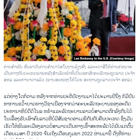
ທ່ານຄໍາພັນ ອັ່ນລາວັນກ່າວຄໍາປາໄສໃນງານລ້ຽງສົ່ງ ແລະະບາສີໃຫ້ທ່ານກ່ອນຈະ
ເດີນທາງກັບປະເທດພາຍຫລັງສໍາເລັດໜ້າທີ່ເປັນເອກອັກຄະລັດຖະທູດລາວ ປະຈໍາ
ສຫລ ແລະ​ກາ​ນາ​ດາ​ແລ້ວ (ພາບ​ສະ​ໜອງ​ໃຫ້​ໂດຍ ສະ​ຖານ​ທູດ​ລາວ​ປະ​ຈຳ ສ​ຫລ)
ແຕ່​ຢ່າງ​ໃດ​ກໍ​ຕາມ ຫລັງ​ຈາກທ່ານປະ​ຕິ​ບັດ​ງານ​ມາ​ໄດ້​ປະ​ມານ​ປີ​ນຶ່ງ ກໍ​ມີ​ບັນ​
ຫາ​ການ​ຂວ້ຳ​ບາດ​ທາງ​ວີ​ຊາ​ເນື່ອງ​ຈາກວ່າ​ຄະ​ນະລັດ​ຖະ​ບານ​ຂອງອະ​ດີດ
ປະ​ທາ​ນາ​ທິ​ບໍ​ດີ​ດໍ​ໂນ​ລ ທ​ຣຳ​ແລະ​ລັດ​ຖະ​ບານ​ລາວບໍ່ສາ​ມາດ​ຕົກ​ລົງ​ກັນ​ໄດ້​
ໃນ​ເລື້ອງຮັບ​ເອົາ​ຄົນ​ລາວ​ທີ່ບໍ່​ມີ​ສັນ​ຊາດ​ອາ​ເມ​ຣິ​ກັນ​ກັບ​ຄືນ​ປະ​ເທດ ຊຶ່ງມັນ​
ເຮັດ​ໃຫ້​ພົນ​ລະ​ເມືອງ​ລາວບໍ່​ສາ​ມາດ​ເດີນ​ທາງ​ເຂົ້າ​ສະ​ຫະ​ລັດ​ໄດ້ນັບ​ແຕ່​ຕົ້ນ​
ເດືອນ​ເມ​ສາ ປີ 2020 ຈົນ​ເຖິງ​ເດືອນ​ກຸມ​ພາ 2022 ຜ່ານ​ມານີ້ ດັ່ງ​ທີ່​ທ່ານ​