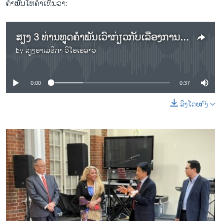
ຄຳ​ພັນ​ໃຫ້​ຄຳ​ເຫັນ​ວ່າ:
​ສຽງ 3 ທ່ານ​ທູດ​ຄຳ​ພັນ​ເວົ້າ​ກ່ຽວ​ກັບ​ເລື້ອງ​ການ​ຂວ້ຳ​ບາດ​ທາງວີ​ຊາ​ຂອ​ງ ສ​ຫລ ຕໍ່​ພົນ​ລະ​ເມືອງລາວ
by
ສຽງອາເມຣິກາ ວີໂອເອລາວ
No media source currently available
0:00
0:37
ລິງໂດຍກົງ