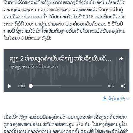
ໃນ​ການ​ເຮັດພາ​ລະ​ໜ້າ​ທີ່​ຢູ່​ນະ​ຄອນ​ຫລວງວໍ​ຊິງ​ຕັນ​ນັ້ນ ທ່ານໄດ້​ປະ​ຕິ​ບັດ​
ຕາມ​ຖະ​ແຫລງ​ການ​ຮ່ວມ​ລະ​ຫວ່າງ​ລາວ ແລະ​ສ​ະ​ຫະ​ລັດໃນ​ການ​ເປັນ​ຄູ່​
ຮ່ວມມືແບບກວມ​ລວມ ຊຶ່ງໄດ້​ປະ​ກາດ​ໄປ​ໃນ​ປີ 2016 ຕອນ​ທີ່ອ​ະ​ດີດ​ປະ​
ທາ​ນາທິ​ບໍ​ດີ​ໂອ​ບາ​ມາຢ້ຽມ​ຢາມລາວ ແລະກໍ​ຮອດ​ວັນຄົບ​ຮອບ​ 5 ປີ​ໃນ​ປີ​
ກາຍນີ້ ​ຊຶ່ງ​ທ່ານ​ໄດ້ຍົກ​ໃຫ້​ເຫັນຜົນ​ງານ​ພົ້ນ​ເດັ່ນ​ໃນການພົວ​ພັນ​ສອງ​ຝ່າຍ​
ໃນ​ໄລ​ຍະ 3 ປີຜ່ານ​ມາດັ່ງ​ນີ້:
​ສຽງ 2 ທ່ານ​ທູດ​ຄຳ​ພັນ​ເວົ້າ​ກ່ຽວ​ກັບສິ່ງ​ພົ້ນ​ເດັ່ນ​ໃນ​ຂະ​ນະ​ທີ່​ທ່ານ​ມາ​ຮັບໜ້າ​ທີ່ຢູ່ ສ​ຫລ
by
ສຽງອາເມຣິກາ ວີໂອເອລາວ
No media source currently available
0:00
0:37
ລິງໂດຍກົງ
ເມື່ອ​ເວົ້າເຖິງ​ການຮ່ວມ​ມື​ສອງ​ຝ່າຍ​ດ້ານ​ມະ​ນຸດ​ສະ​ທຳເລື້ອງຂຸດ​ຄົ້ນຫາ​ກະ​
ດູກ​ຂອງ​ທະ​ຫານ​ອາ​ເມ​ຣິ​ກັນຫາຍ​ສາບ​ສູນ 573 ຄົນ​ ໃນ​ປາງ​ສົງ​ຄາມຢູ່​ໃນ​
ລາວນັ້ນ ທ່ານກ່າວວ່າຜ່ານ​ມາ​ສາ​ມາດ​ຂຸດ​ຄົ້ນ​ແລະ​ສົ່ງ​ໃຫ້​ສະ​ຫະ​ລັດໄດ້ທັງ​