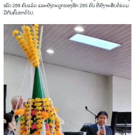
ໝົດ 288 ຄົນແລ້ວ ແລະ​ຍັງ​ກະ​ດູກ​ຂອງອີກ 285 ຄົນ ​ທີ່​ຍັງ​ຈະ​ສືບ​ຕໍ່​ຮ່ວມ​
ມືກັນ​ຄົ້ນ​ຫາ​ຕໍ່​ໄປ.