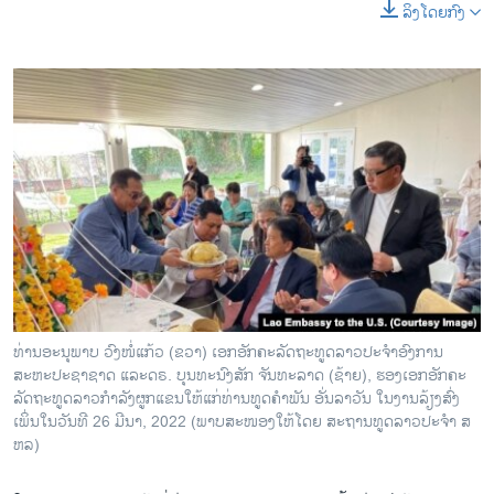
ລິງໂດຍກົງ
ທ່ານອະນຸພາບ ວົງໜໍ່ແກ້ວ (ຂວາ) ເອກອັກຄະລັດຖະທູດລາວປະຈໍາອົງການ
ສະຫະປະຊາຊາດ ແລະດຣ. ບຸນທະນົງສັກ ຈັນທະລາດ (ຊ້າຍ), ຮອງ​ເອກ​ອັກ​ຄະ​
ລັດ​ຖະ​ທູດລາວກໍາລັງຜູກແຂນໃຫ້ແກ່ທ່ານທູດຄໍາພັນ ອັ່ນ​ລາ​ວັນ ໃນ​ງານ​ລ້ຽງ​ສົ່ງ​
ເພິ່ນ​ໃນວັນ​ທີ 26 ມີ​ນາ, 2022 (ພາບ​ສະ​ໜອງ​ໃຫ້​ໂດຍ ສະ​ຖານ​ທູດ​ລາວ​ປະ​ຈຳ ສ​
ຫລ)