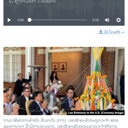
by
ສຽງອາເມຣິກາ ວີໂອເອລາວ
No media source currently available
0:00
5:19
ລິງໂດຍກົງ
ງານບາສີແກ່ທ່ານຄໍາພັນ ອັ່ນ​ລາ​ວັນ (ກາງ), ເອກອັກຄະລັດຖະທູດປະຈໍາ ສຫລ
ແລະການາດາ ຊຶ່ງມີທ່ານອະນຸພາບ, ເອກອັກຄະລັດຖະທູດລາວປະຈໍາອົງການ