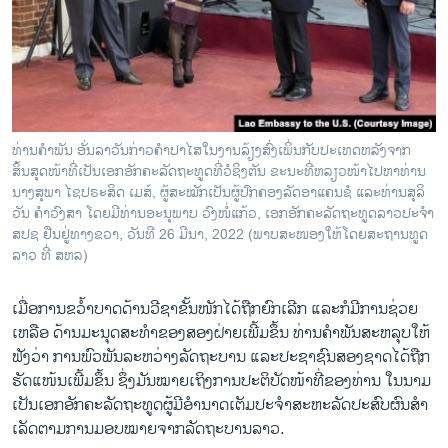
ທ່ານຄໍາພັນ ອັ່ນລາວັນກ່າວຄໍາປາໄສໃນງານລ້ຽງສົ່ງເພິ່ນກັບປະເທດຫລັງຈາກ
ສິ້ນສຸດໜ້າທີ່ເປັນເອກອັກຄະລັດຖະທູດທີ່ວໍຊິງຕັນ ຂະ​ນະ​ທີ່​ຫລຽວ​ໜ້າ​ໄປ​ຫາ​ທ່ານ​
ນາງ​ສຸ​ພາ ໄຊ​ປ​ຣະ​ສິດ ເມ​ສ໌, ຜູ້​ສະ​ໝັກ​ເປັນ​ຜູ້​ປົກ​ຄອງ​ລັດ​ອາ​ແຄ​ນ​ຊໍ ແລະ​ທ່ານ​ສຸ​ລິ​
ວັນ ຄຳ​ວົງ​ສາ ໂດຍມີທ່ານອ​ະ​ນຸ​ພາບ ວົງ​ໜໍ່​ແກ້​ວ, ເອກອັກຄະ​ລັດ​ຖະ​ທູດ​ລາວ​ປະ​ຈຳ
ສ​ປ​ຊ ຢືນ​ຢູ່​ທາງ​ຂວາ, ວັນທີ 26 ມີນາ, 2022 (ພາບ​ສະ​ໜອງ​ໃຫ້​ໂດຍ​ສະ​ຖານ​ທູດ​
ລາວ ​ທີ່ ສ​ຫລ)
ເມື່ອການ​ຂວ້ຳ​ບ​າດ​ດ້ານ​ວີ​ຊາຂັ້ນ​ໜັກໄດ້​ຖືກ​ຍົກ​ເລີກ ແລະ​ກໍ​ມີ​ການ​ຊ່ວຍ​
ເຫລືອ ດ້ານ​ມະ​ນຸດ​ສະ​ທຳ​ຂອງ​ສອງ​ຝ່າຍ​ເພີ້ມ​ຂຶ້ນ ​ທ່ານ​ຄຳພັນ​ສະ​ຫລຸບໃຫ້​
ຟັງ​ວ່າ ​ການ​ພົວ​ພັນລ​ະ​ຫວ່າງ​ລັດ​ຖະ​ບານ​ ແລະ​ປະ​ຊາ​ຊົນສອງ​ຊາດໄດ້​ຖືກ
ຮັດ​ແໜ້ນເພີ້ມ​ຂຶ້ນ ຊຶ່ງ​ມັນ​ໝາຍ​ເຖິງ​ການ​ປະ​ຕິ​ບັດ​ໜ້າ​ທີ່​ຂອງ​ທ່ານ ໃນ​ນາມ​
ເປັນເອກ​ອັກ​ຄະ​ລັດ​ຖະ​ທູດຜູ້​ມີ​ອຳ​ນາດ​ເຕັມ​ປະ​ຈຳ​ສະ​ຫະ​ລັດປະ​ສົບ​ຜົນ​ສຳ​
ເລັດ​ຕາມ​ການມອບ​ໝາຍ​ຈາກ​ລັດຖະ​ບານ​ລາວ.