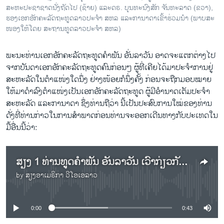
ສະຫະປະຊາຊາດນັ່ງຖັດໄປ (ຊ້າຍ) ແລະ​ດ​ຣ. ບຸນ​ທະ​ນົງ​ສັກ ຈັນ​ທະ​ລາດ (ຂວາ),
ຮອງເອກອັກຄະລັດຖະທູດລາວປະ​ຈຳ​ ສ​ຫລ ແລະ​ກາ​ນາ​ດາເຂົ້າ​ຮ່ວມ​ນຳ (ພາບ​ສະ​
ໜອງ​ໃຫ້​ໂດຍ ສະ​ຖານ​ທູດ​ລາວ​ປະ​ຈຳ ສ​ຫລ)
ພະນະ​ທ່ານ​ເອກ​ອັກຄະ​ລັດຖະທູດ​ຄຳ​ພັນ ອັ່ນ​ລາ​ວັນ ອາດ​ຈະ​ແຕກ​ຕ່າງ​ໄປ
ຈາກ​ບັນ​ດາ​ເອກ​ອັກ​ຄະ​ລັດ​ຖະ​ທູດ​ຄົນ​ກ່ອນໆ ຜູ້ທີ່ເຄີຍ​ໄດ້​ມາ​ປະ​ຈຳ​ການ​ຢູ່
ສະ​ຫະ​ລັດໃນ​ຕຳ​ແໜ່ງ​ໃດ​ນຶ່ງ ຢ່າງ​ໜ້ອຍ​ກໍນຶ່ງຄັ້ງ ​ກ່ອນ​ຈະຖືກມອບ​ໝາຍ​
ໃຫ້​ມາ​ດຳ​ລົງ​ຕຳ​ແໜ່ງ​ເປັນ​ເອກ​ອັກ​ຄະ​ລັດ​ຖະ​ທູດ ຜູ້​ມີ​ອຳນາດ​ເຕັມ​ປະ​ຈຳ​
ສະ​ຫະ​ລັດ ແລະ​ກາ​ນາ​ດາ ຊຶ່ງ​ທ່ານຖື​ວ່າ ນີ້​ເປັນ​ປະ​ສົບ​ການ​ໃໝ່​ຂອງ​ທ່ານ
ດັ່ງ​ທີ່​ທ່ານ​ກ່າວ​ໃນ​ການ​ສຳ​ພາດກ່ອນ​ທ່ານ​ຈະ​ອອກ​ເດີນ​ທາງ​ກັບ​ປະ​ເທດໃນ​
ມື້​ອື່ນນີ້​ວ່າ:
ສຽງ 1 ​ທ່ານທູດຄຳ​ພັນ ອັ່ນ​ລາ​ວັນ ເວົ້າ​ກ່ຽວ​ກັບການ​ປະ​ຕິ​ບັດ​ໜ້າ​ທີ່ 3 ປີ ຢູ່ ສ​ຫລ
by
ສຽງອາເມຣິກາ ວີໂອເອລາວ
No media source currently available
0:00
0:43