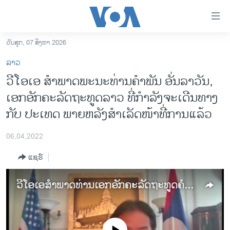
ລິ້ງ
ສຳຫລັບ
ເຂົ້າ
ວັນສຸກ, 07 ສິງຫາ 2026
ຫາ
ໂຮມເພຈ
ລາວ
ຂ້າມ
ລາວ
ວີໂອເອ ສຳພາດພະນະທ່ານຄຳ​ພັນ ອັ່ນ​ລາ​ວັນ,
ຂ້າມ
ອາເມຣິກາ
ເອກອັກຄະລັດຖະທູດລາວ ທີ່ກໍາ​ລັງຈະ​​ເດີນ​ທາງ​
ຂ້າມ
ໄປ
ການເລືອກຕັ້ງ ປະທານາທີບໍດີ ສະຫະລັດ 2024
ກັບ​ ປະ​ເທດ ພາຍຫລັງ​ສຳ​ເລັດໜ້າທີ່ການແລ້ວ
ຫາ
ຂ່າວ​ຈີນ
ຊອກ
06,04,2022
ຄົ້ນ
ໂລກ
ແຊຣ໌
ເອເຊຍ
ອິດສະຫຼະພາບດ້ານການຂ່າວ
ວີໂອເອສໍາພາດທ່ານເອກອັກຄະລັດຖະທູດຄໍາພັນ ອັ່ນລາວັນ ກ່ອນ​ທ່ານຈະກັບຄືນປະະເທດ ເພື່ອ​ຮັບ​ໜ້າ​ທີ່​ການ​ໃໝ່
ຊີວິດຊາວລາວ
ຊຸມຊົນຊາວລາວ