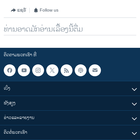
ແຊຣ໌
Follow us
ທ່ານອາດມັກອ່ານເລື້ອງນີ້ຕື່ມ
ຕິດຕາມພວກເຮົາ ທີ່
ເບິ່ງ
ຟັງສຽງ
ຂ່າວແລະລາຍງານ
ຕິດຕໍ່ພວກເຮົາ