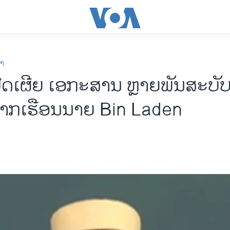
ກາ
ດເຜີຍ ເອກະສານ ຫຼາຍພັນສະບັບ 
ຈາກເຮືອນນາຍ Bin Laden