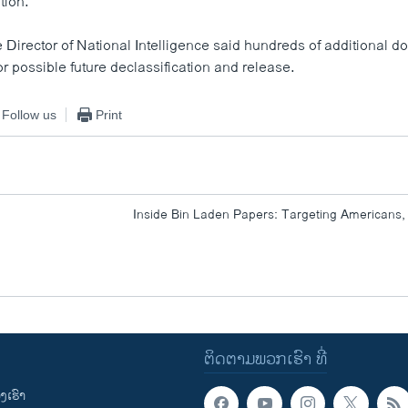
tion.
e Director of National Intelligence said hundreds of additional 
or possible future declassification and release.
Follow us
Print
Inside Bin Laden Papers: Targeting Americans,
ຕິດຕາມພວກເຮົາ ທີ່
ເຮົາ