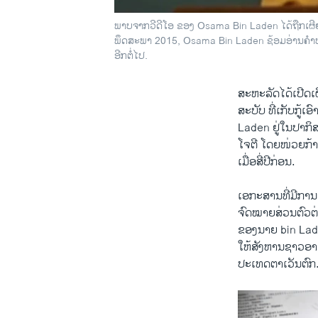
ພາບຈາກວີດີໂອ ຂອງ Osama Bin Laden ໄດ້ຖືກເຜີຍແຜ່
ພຶດສະພາ 2015, Osama Bin Laden ຊ້ອມອ່ານຄຳປາໄສ ໃນ
ອີກຕໍ່ໄປ.
ສະຫະລັດ​ໄດ້​ເປີດ​
​ສະບັບ ທີ່​ເກັບ​ກູ
Laden ຢູ່​ໃນ​ປາ​ກິ​
ໂຈ​ຕີ ​ໂດຍ​ໜ່ວຍກ
​ເມື່ອ​ສີ່​ປີ​ກ່ອນ.
​ເອກະ​ສານ​ທີ່ມີການ​
ຈົດໝາຍ​ສ່ວນ​ຕົວຕ
ຂອງ​ນາຍ bin Lad
​ໃຫ້​ສັງຫານຊາວ​ອ
​ປະ​ເທດ​ຕາ​ເວັນຕົກ