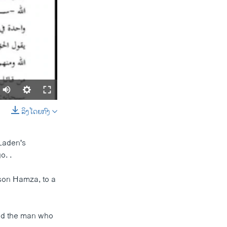
ລິງໂດຍກົງ
SHARE
Laden's
o. .
son Hamza, to a
width
px
and the man who