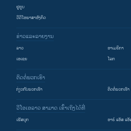
ຢູທູບ
ວີດີໂອພາສາອັງກິດ
ຂ່າວແລະລາຍງານ
ລາວ
ອາເມຣິກາ
ເອເຊຍ
ໂລກ
ຕິດຕໍ່ພວກເຮົາ
ກ່ຽວກັບພວກເຮົາ
ຕິດຕໍ່ພວກເຮົາ
ວີໂອເອລາວ ສາມາດ ເຂົ້າເຖິງໄດ້ທີ່
ຕິດຕາມພວກເຮົາ ທີ່
ເຟັສບຸກ
ອາຣ໌ ແອັສ ແອັ