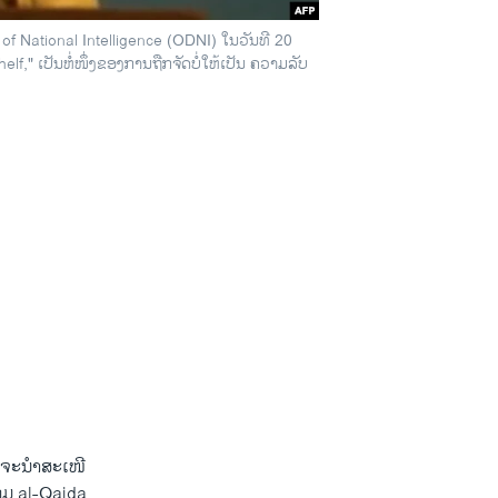
 of National Intelligence (ODNI) ໃນວັນທີ 20
ເປັນຫໍ່ໜຶ່ງຂອງການຖືກຈັດ​ບໍ່​​ໃຫ້​ເປັນ ຄວາມ​ລັບ
 ຈະ​ນຳ​ສະ​ເໜີ
ຸ່ມ al-Qaida