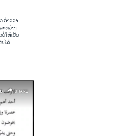
ດ ກ່າວ​ວ່າ
່​ລະຫວ່າງ
ບໍ່ໃຫ້​ເປັນ
ຍ​ໄດ້ ​
D
SHARE