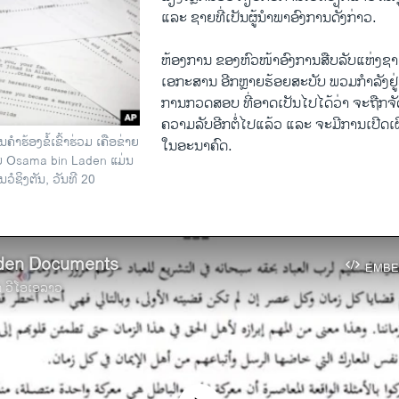
​ແລະ ຊາຍທີ່ເປັນ​ຜູ້ນຳພາ​ອົງການ​ດັ່ງກ່າວ​.
ຫ້ອງການ ​ຂອງ​ຫົວໜ້າ​ອົງການ​ສືບ​ລັບ​ແຫ່ງ​ຊາ
ເອກ​ະສານ ອີກຫຼາຍຮ້ອຍ​ສະບັບ ​ພວມກຳລັງ​ຢູ
​ການກວດ​ສອບ​ ທີ່ອາດ​ເປັນ​ໄປ​ໄດ້ວ່າ ຈະຖືກຈັດ​
ຄວາມ​ລັບ​ອີກ​ຕໍ່​ໄປແລ້ວ ​ແລະ ຈະ​ມີການເປີດ​ເຜີ
ຳຮ້ອງຂໍ້ເຂົ້າຮ່ວມ ເຄືອຂ່າຍ
ໃນ​ອະນາ​ຄົດ.
າຍ Osama bin Laden ແມ່ນ
ນວໍຊິງຕັນ, ວັນທີ 20
den Documents
EMBE
າ ວີໂອເອລາວ
No media source currently available