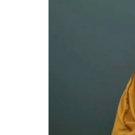
ວິທະຍາສາດ-ເທັກໂນໂລຈີ
ທຸລະກິດ
ພາສາອັງກິດ
ວີດີໂອ
ສຽງ
ລາຍການກະຈາຍສຽງ
ລາຍງານ