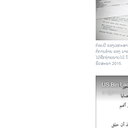
ກ້ອບປີ ຂອງເອກະສານຄ
ກໍ່ການຮ້າຍ ຂອງ ນ
ໄດ້ຖືກຖ່າຍພາບໄວ້ ໃ
ພຶດສະພາ 2015.
US Bin La
by
ສຽງອາເມຣິກ