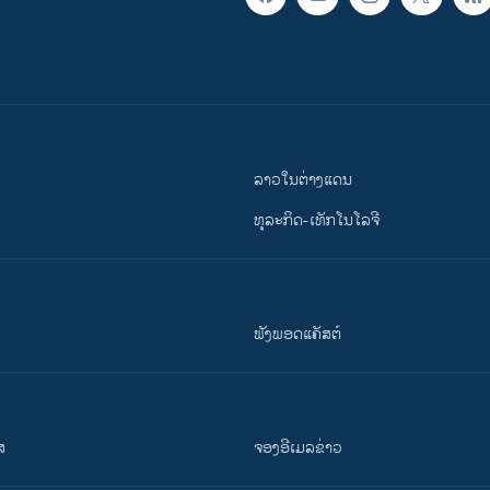
ລາວໃນຕ່າງແດນ
ທຸລະກິດ-ເທັກໂນໂລຈີ
ຟັງພອດແຄັສຕ໌
ສ
ຈອງອີເມລຂ່າວ