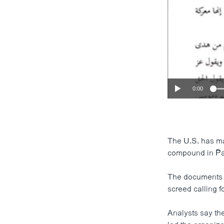
0:00
The U.S. has m
compound in Pak
The documents r
screed calling f
Analysts say th