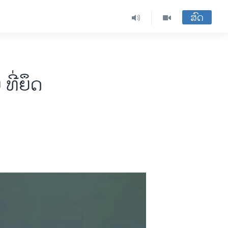
ສົດ
ທີ່ຍຶດ