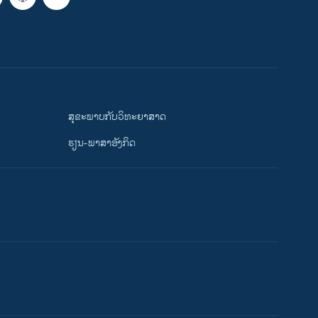
ສຸຂະພາບກັບວິທະຍາສາດ
ຮຽນ-ພາສາອັງກິດ