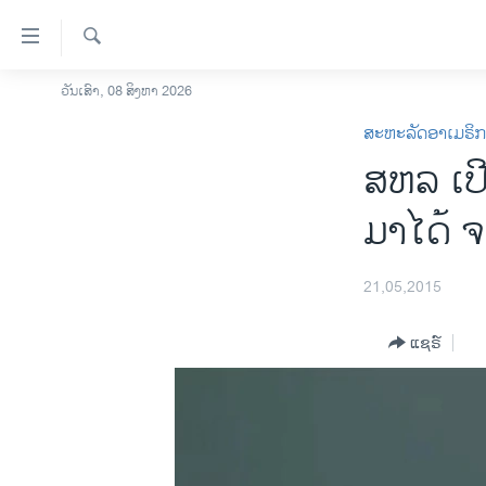
ລິ້ງ
ສຳຫລັບ
ເຂົ້າ
ຄົ້ນຫາ
ວັນເສົາ, 08 ສິງຫາ 2026
ໂຮມເພຈ
ຫາ
ສະຫະລັດອາເມຣິ
ລາວ
ຂ້າມ
ສຫລ ເປີ
ຂ້າມ
ອາເມຣິກາ
ຂ້າມ
ການເລືອກຕັ້ງ ປະທານາທີບໍດີ ສະຫະລັດ
ມາໄດ້ 
ໄປ
2024
ຫາ
ຂ່າວ​ຈີນ
ຊອກ
21,05,2015
ຄົ້ນ
ໂລກ
ແຊຣ໌
ເອເຊຍ
ອິດສະຫຼະພາບດ້ານການຂ່າວ
ຊີວິດຊາວລາວ
ຊຸມຊົນຊາວລາວ