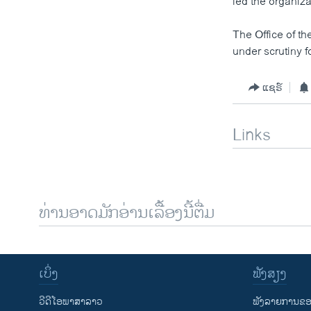
led the organiza
The Office of th
under scrutiny f
ແຊຣ໌
Links
ທ່ານອາດມັກອ່ານເລື້ອງນີ້ຕື່ມ
ເບິ່ງ
ຟັງສຽງ
ວີດີໂອພາສາລາວ
ຟັງລາຍການຂອງ