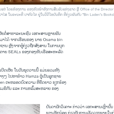
 ໂດຍຫ້ອງການ ​ຂອງ​ຫົວໜ້າ​ອົງການ​ສືບ​ລັບ​ແຫ່ງ​ຊາດ ຫຼື Office of the Director
ຂະນະທີ່ ປາກົດໂຕ ຢູ່ໃນວີດີໂອບັນທຶກ ທີ່ກ່ຽວພັນກັບ "Bin Laden's Bookshelf," 
ເຜີຍ​ຕໍ່​ສາທາລະນະຊົນ ​ເອກະສານ​ຫຼາຍພັນ
້​ເອົາ​ມາ​ໄດ້​ ຈາກເຮືອນ​ຂອງ ນາຍ Osama bin
ສຖານ ຫຼັງຈາກ​ຜູ້ກ່ຽວ​ຖືກ​ສັງ​ສານ ​ໃນ​ການ​ບຸກ​
້າ​ຕາຍ SEALs ຂອງ​ກອງທັບ​ເຮືອ​ສະຫະລັດ
ເປີດ​ເຜີຍ ​ໃນ​ວັນ​ພຸດ​ວານ​ນີ້ ແມ່ນ​ລວມທັງ
່າງໆ ໄປຫາ​ທ້າວ Hamza ຜູ້​ເປັນລູກ​ຊາຍ
en ​ຕະຫລອດບົດຄວາມ​ ທີ່​ຍືດຍາວ ຮຽກຮ້ອງ
າ​ເມຣິກັນ ​ແລະ ການຫລົ້ມສະຫລາຍ ຂອງ
.
ບັນດານັກວິ​ເຄາະ ກ່າວ​ວ່າ ເອກ​ະສານ​ເຫຼົ່ານັ້ນ
ພຽງ​ເຫຼັກນ້ອຍ ກ່ຽວກັບການເຮັດວຽກ​ພາຍ​ໃນ​ກ