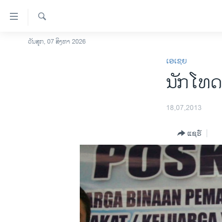
ລິ້ງ
ສຳຫລັບ
ເຂົ້າ
ຄົ້ນຫາ
ວັນສຸກ, 07 ສິງຫາ 2026
ໂຮມເພຈ
ຫາ
ເອເຊຍ
ລາວ
ຂ້າມ
ນັກໂທດ 
ຂ້າມ
ອາເມຣິກາ
ຂ້າມ
ການເລືອກຕັ້ງ ປະທານາທີບໍດີ ສະຫະລັດ
ໄປ
2024
18,07,2013
ຫາ
ຂ່າວ​ຈີນ
ຊອກ
ແຊຣ໌
ຄົ້ນ
ໂລກ
ເອເຊຍ
ອິດສະຫຼະພາບດ້ານການຂ່າວ
ຊີວິດຊາວລາວ
ຊຸມຊົນຊາວລາວ