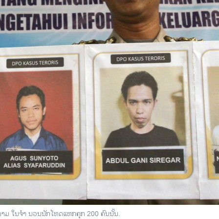
ລາມ ໃນຈໍາ ນວນນັກໂທດແຫກຄຸກ 200 ຄົນນັ້ນ.