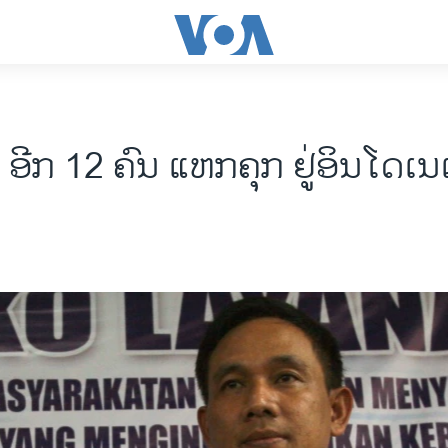
ອີກ 12 ຄົນ ແຫກຄຸກ ຢູ່ອິນໂດເ