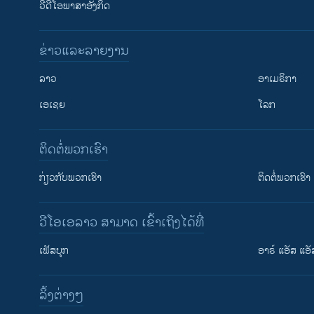
ວີດີໂອພາສາອັງກິດ
ຂ່າວແລະລາຍງານ
ລາວ
ອາເມຣິກາ
ເອເຊຍ
ໂລກ
ຕິດຕໍ່ພວກເຮົາ
ກ່ຽວກັບພວກເຮົາ
ຕິດຕໍ່ພວກເຮົາ
ວີໂອເອລາວ ສາມາດ ເຂົ້າເຖິງໄດ້ທີ່
ເຟັສບຸກ
ອາຣ໌ ແອັສ ແອັ
​ລິ້ງ​ຕ່າງໆ
ຕິດຕາມພວກເຮົາ ທີ່