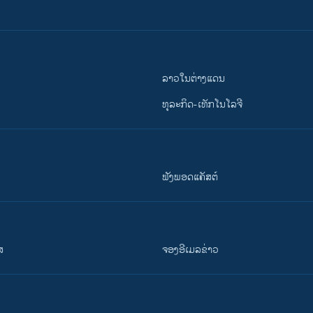
ລາວໃນຕ່າງແດນ
ທຸລະກິດ-ເທັກໂນໂລຈີ
ຟັງພອດແຄັສຕ໌
ສ
ຈອງອີເມລຂ່າວ