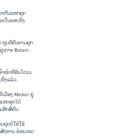
້ພາກັນ​ແຫກ​ຄຸກ​
ເຊຍ​ໃນ​ຮອບ​ນຶ່ງ
ທຸບ​ຕີ​ຄົນ​ຍາມ​ຄຸກ​
ດ​ຢູ່​ເກາະ Batam
ໜ້າ​ທີ່​ອິນ​ໂດ​ເນ​
ນຶ່ງ​ແລ້ວ.
ີ່​ເມືອງ Medan ຢູ່​
່ແຫກ​ຄຸກ​ໄດ້
ອີກສີ່​ຄົນ.
ດ​ບໍ່​ໃຫ້​ໃຊ້​
ນຖືກ​ສັງຫານ ຍ້ອນ​ເຫດ​