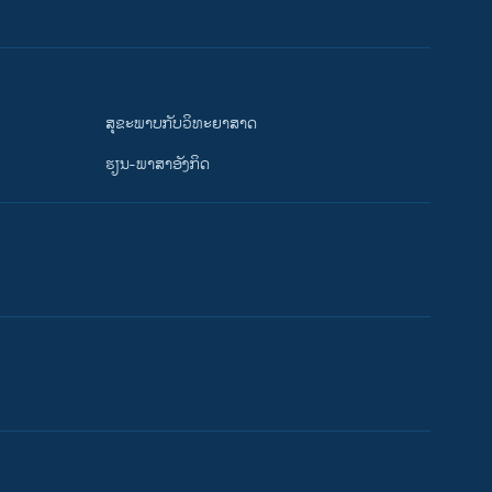
ສຸຂະພາບກັບວິທະຍາສາດ
ຮຽນ-ພາສາອັງກິດ