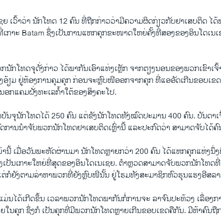
​ ເວົ້າ​ວ່າ ນັກ​ໂທດ 12 ຄົນ ທີ່ຖືກ​ກ່າວວ່າ​ມີຄວາມ​ຜິດ​ກ່ຽວ​ກັບ​ຢາ​ເສບ​ຕິດ ​ໄດ
້ ທີ່​ເກາະ Batam ຊຶ່ງ​ເປັນ​ການ​ແຫກ​ຄຸກ​ຂະໜາດ​ໃຫຍ່​ຄັ້ງ​ທີ່​ສອງ​ຂອງ​ອິນ​ໂດ​ເນ​
ວກ​ນັກ​ໂທ​ດຈຸ​ດັ່ງກ່າວ ​ໄດ້​ພາກັນ​ເອົາແທ່ງ​ເຫຼັກ ຈາກ​ຕຽງ​ນອນ​ຂອງ​ພວກ​ເຂົາ​ເຈົ້າ 
່ອງອ້ຽມ ຢູ່​ຫ້ອງ​ການ​ຄຸມ​ຄຸກ ກ່ອນຈະ​ຫຼົບໜີອອກຈາກ​ຄຸກ ​ທີ່​ແອ​ອັດ​ເກີນ​ຂອບ​ເຂ
ອກ​ແຄມຝັ່ງ​ທະ​ເລ​ກໍ້າໃຕ້​ຂອງ​ສິງຄະ​ໂປ.
ັນຈຸ​ນັກ​ໂທດ​ໄດ້ 250 ຄົນ ​ແຕ່​ຂັງ​ນັກ​ໂທດ​ທັງ​ໝົດ​ປະມານ 400 ຄົນ. ບັນດາ​ເຈົ້າ
​ການ​ນໍາ​ຈັບ​ພວກ​ນັກ​ໂທດຢາ​ເສບ​ຕິດ​ເຫຼົ່ານີ້ ​ແລະ​ປະກົດ​ວ່າ​ ສາມາດ​ຈັບ​ໄດ້​ຄົນ​
້ ​ເມື່ອ​ວັນ​ພະຫັດ​ຜ່ານ​ມາ ນັກ​ໂທດຫຼາຍກວ່າ 200 ຄົນ ​ໄດ້​ແຫກ​ຄຸກ​ແຫ່ງ​ນຶ່ງ​ທ
ເປັນ​ເກາະ​ໃຫຍ່​ທີ່​ສຸດ​ຂອງ​ອິນ​ໂດ​ເນ​ເຊຍ. ຕໍາຫຼວດສາມາດຈັບ​ພວກ​ນັກ​ໂທດ​ທີ
ກໍ​ຍັງ​ຕາມ​ລ່າຫາພວກ​ທີ່​ຍັງ​ຫຼົບໜີນັ້ນ ຢູ່​ໂຮມ​ທັງ​ສະມາຊິກ​ຫົວ​ຮຸນ​ແຮງ​ອີສລາມ​
່ນ​ໄດ້​ເກີດ​ຂຶ້ນ ​ເວລາ​ພວກ​ນັກ​ໂທດ​ພາກັນ​ກໍ່​ການຈະ ລາ​ຈົນ​ປະ​ທ້ວງ​ ເລຶ່ອງການ​ຢຸ
າຍ​ໃນ​ຄຸກ ຊຶ່ງ​ກໍ ​ເປັນ​ຄຸກ​ທີ່​ມີ​ພວກ​ນັກ​ໂທດຫຼາຍ​ເກີນ​ຂອບ​ເຂດ​ຄື​ກັນ. ​ມີຫ້າ​ຄົ