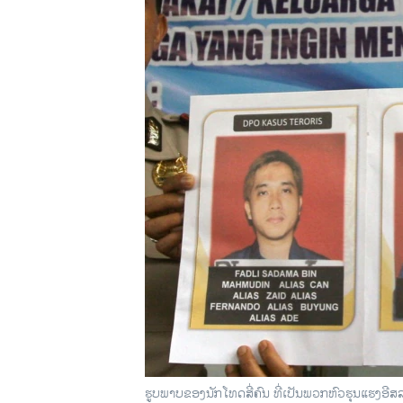
ວິທະຍາສາດ-ເທັກໂນໂລຈີ
ທຸລະກິດ
ພາສາອັງກິດ
ວີດີໂອ
ສຽງ
ລາຍການກະຈາຍສຽງ
ລາຍງານ
ຮູບພາບຂອງນັກໂທດສີ່ຄົນ ທີ່ເປັນພວກຫົວຮຸນແຮງອີສ