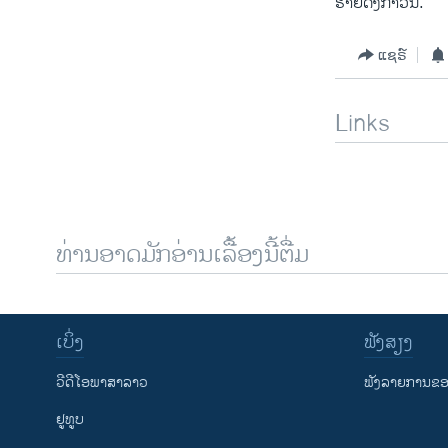
ຮ້າຍດັ່ງກ່າວນີ້.
ແຊຣ໌
Links
ທ່ານອາດມັກອ່ານເລື້ອງນີ້ຕື່ມ
ເບິ່ງ
ຟັງສຽງ
ວີດີໂອພາສາລາວ
ຟັງລາຍການຂອງ
ຢູທູບ