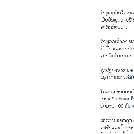
ຕໍາຫຼວດອິນໂດ​ເນ​ເຊຍ
ເມື່ອວັນ​ພຸດ​ວານ​ນີ
ອາທິດ​ຜ່ານ​ມາ.
ຕໍາຫຼວດ​ເວົ້າ​ວ່າ ພ
ຄົນ​ນຶ່ງ ​ແລະ​ທຸບ​ປ
ຂອງ​ອິນໂດ​ເນ​ເຊຍ ນ
ຄຸກ​ດັ່ງກ່າວ ສາມາດບ
ເຊຍ​ໄດ້​ອອກ​ປະຕິບັດ
ໃນເຫດການ​ກ່ອນໜ້າ​ນີ
ເກາະ Sumatra ຊຶ່ງ​
ປະມານ 100 ຄົນ ​ແຕ່​
​ເຫດການ​ແຫກ​ຄຸກ ​ແມ
ໄຟຟ້າ​ແລະ​ນໍ້າ​ຢູ່​ພ