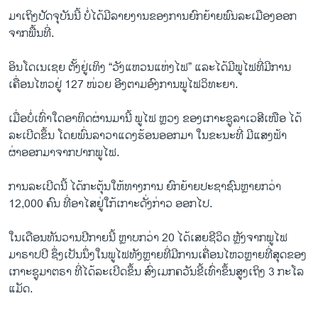
ມາເຖິງປັດຈຸບັນນີ້ ບໍ່ໄດ້ມີລາຍງານຂອງການຍົກຍ້າຍພົນລະເມືອງອອກ
ຈາກພື້ນທີ່.
ອິນໂດເນເຊຍ ຕັ້ງຢູ່ເທິງ “ວັງແຫວນແຫ່ງໄຟ” ແລະໄດ້ມີພູໄຟທີ່ມີການ
ເຄື່ອນໄຫວຢູ່ 127 ໜ່ວຍ ອີງຕາມອົງການພູໄຟວິທະຍາ.
ເມື່ອບໍ່ເທົ່າໃດອາທິດຜ່ານມານີ້ ພູໄຟ ຫຼວງ ຂອງເກາະຊູລາເວສີເໜືອ ໄດ້
ລະເບີດຂຶ້ນ ໂດຍພົ່ນລາວາແດງຮ້ອນອອກມາ ໃນຂະນະທີ່ ມີແສງຟ້າ
ຜ່າອອກມາຈາກປາກພູໄຟ.
ການລະເບີດນີ້ ໄດ້ກະຕຸ້ນໃຫ້ທາງການ ຍົກຍ້າຍປະຊາຊົນຫຼາຍກວ່າ
12,000 ຄົນ ທີ່ອາໄສຢູ່ໃກ້ເກາະດັ່ງກ່າວ ອອກໄປ.
ໃນເດືອນທັນວານປີກາຍນີ້ ຫຼາບກວ່າ 20 ໄດ້ເສຍຊີວິດ ຫຼັງຈາກພູໄຟ
ມາຣາປປີ ຊຶ່ງເປັນນຶ່ງໃນພູໄຟທັງຫຼາຍທີ່ມີການເຄື່ອນໄຫວຫຼາຍທີ່ສຸດຂອງ
ເກາະຊູມາຕຣາ ທີ່ໄດ້ລະເບີດຂຶ້ນ ສົ່ງເມກຄວັນຂີ້ເທົ່າຂຶ້ນສູງເຖິງ 3 ກະໂລ
ແມັດ.