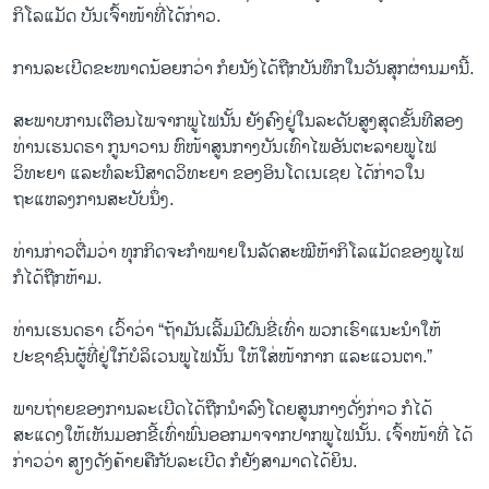
ກິໂລແມັດ ບັນເຈົ້າໜ້າທີ່ໄດ້ກ່າວ.
ການລະເບີດຂະໜາດນ້ອຍກວ່າ ກໍຍນັງໄດ້ຖືກບັນທຶກໃນວັນສຸກຜ່ານມານີ້.
ສະພາບການເຕືອນໄພຈາກພູໄຟນັ້ນ ຍັງຄົງຢູ່ໃນລະດັບສູງສຸດຂັ້ນທີສອງ
ທ່ານເຮນດຣາ ກູນາວານ ຫົໜ້າສູນກາງບັນເທົາໄພອັນຕະລາຍພູໄຟ
ວິທະຍາ ແລະທໍລະນີສາດວິທະຍາ ຂອງອິນໂດເນເຊຍ ໄດ້ກ່າວໃນ
ຖະແຫລງການສະບັບນຶ່ງ.
ທ່ານກ່າວຕື່ມວ່າ ທຸກກິດຈະກຳພາຍໃນລັດສະໝີຫ້າກິໂລແມັດຂອງພູໄຟ
ກໍໄດ້ຖືກຫ້າມ.
ທ່ານເຮນດຣາ ເວົ້າວ່າ “ຖ້າມັນເລີ້ມມີຝົນຂີ່ເທົ່າ ພວກເຮົາແນະນຳໃຫ້
ປະຊາຊົນຜູ້ທີ່ຢູ່ໃກ້ບໍລິເວນພູໄຟນັ້ນ ໃຫ້ໃສ່ໜ້າກາກ ແລະແວນຕາ.”
ພາບຖ່າຍຂອງການລະເບີດໄດ້ຖືກນຳລົງໂດຍສູນກາງດັ່ງກ່າວ ກໍໄດ້
ສະແດງໃຫ້ເຫັນມອກຂີ້ເທົ່າພົ່ນອອກມາຈາກປາກພູໄຟນັ້ນ. ເຈົ້າໜ້າທີ່ ໄດ້
ກ່າວວ່າ ສຽງດັງຄ້າຍຄືກັບລະເບີດ ກໍຍັງສາມາດໄດ້ຍິນ.