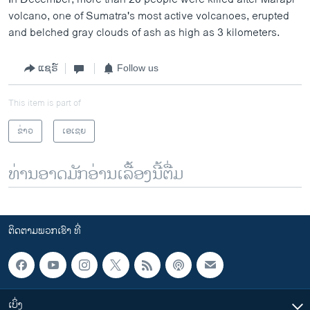
volcano, one of Sumatra's most active volcanoes, erupted
and belched gray clouds of ash as high as 3 kilometers.
ແຊຣ໌
Follow us
This item is part of
ຂ່າວ
ເອເຊຍ
ທ່ານອາດມັກອ່ານເລື້ອງນີ້ຕື່ມ
ຕິດຕາມພວກເຮົາ ທີ່
ເບິ່ງ