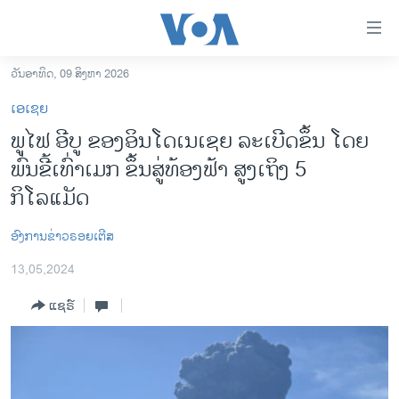
ລິ້ງ
ສຳຫລັບ
ເຂົ້າ
ວັນອາທິດ, 09 ສິງຫາ 2026
ຫາ
ໂຮມເພຈ
ເອເຊຍ
ຂ້າມ
ລາວ
ພູໄຟ ອີບູ ຂອງອິນໂດເນເຊຍ ລະເບີດຂຶ້ນ ໂດຍ
ຂ້າມ
ອາເມຣິກາ
ພົ່ນຂີ້ເທົ່າເມກ ຂຶ້ນສູ່ທ້ອງຟ້າ ສູງເຖິງ 5
ຂ້າມ
ໄປ
ການເລືອກຕັ້ງ ປະທານາທີບໍດີ ສະຫະລັດ 2024
ກິໂລແມັດ
ຫາ
ຂ່າວ​ຈີນ
ຊອກ
ອົງການຂ່າວຣອຍເຕີສ
ຄົ້ນ
ໂລກ
13,05,2024
ເອເຊຍ
ແຊຣ໌
ອິດສະຫຼະພາບດ້ານການຂ່າວ
ຊີວິດຊາວລາວ
ຊຸມຊົນຊາວລາວ