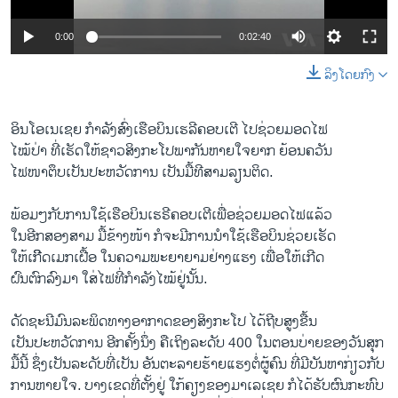
ພາສາອັງກິດ
0:00
0:02:40
ວີດີໂອ
ລິງໂດຍກົງ
ສຽງ
ລາຍການກະຈາຍສຽງ
ອິນ​ໂອ​ເນ​ເຊຍ ກໍາລັງ​ສົ່ງ​ເຮືອບິນເຮ​ລີ​ຄອບ​ເຕີ ​ໄປ​ຊ່ວຍ​ມອດໄຟ​
ຕິດຕາມພວກເຮົາ ທີ່
ໄໝ້​ປ່າ ທີ່​ເຮັດ​ໃຫ້ຊາວ​ສິງກະ​ໂປພາກັນ​ຫາຍ​ໃຈ​ຍາກ ຍ້ອນ​ຄວັນ
ລາຍງານ
ໄຟໜາຕຶບ​ເປັນ​ປະຫວັດ​ການ ເປັນ​ມື້​ທີ​ສາມ​ລຽນ​ຕິດ​.
ພ້ອມໆ​ກັບ​ການ​ໃຊ້​ເຮືອບິນ​ເຮຣີຄອບ​ເຕີ​ເພື່ອ​ຊ່ວຍ​ມອດໄຟ​ແລ້ວ
ພາສາຕ່າງໆ
ໃນ​ອີກ​ສອງ​ສາມ ມື້ຂ້າງ​ໜ້າ ກໍ​ຈະ​ມີ​ການ​ນຳ​ໃຊ້ເຮືອບິນຊ່ວຍ​ເຮັດ
ໃຫ້​ເກີີດເມກ​ເຝື້ອ ​ໃນ​ຄວາມ​ພະ​ຍາ​ຍາ​ມຢ່າງ​ແຮງ ເພື່ອ​ໃຫ້​ເກີດ
​ຝົນ​ຕົກລົງ​ມາ​ ໃສ່​ໄຟ​ທີ່​ກໍາລັງ​ໄໝ້ຢູ່​ນັ້ນ.
ດັດຊະນີມົນ​ລະ​ພິດທາງອາກາດຂອງ​ສິງກະ​ໂປ ​ໄດ້ຖີບສູງ​ຂື້ນ​
ເປັນ​ປະຫວັດ​ການ ອີກ​ຄັ້ງນຶ່ງ ຄື​ເຖິງລະດັບ 400 ​ໃນ​ຕອນ​ບ່າຍ​ຂອງວັນ​ສຸກ
ມື້​ນີ້ ຊຶ່ງ​ເປັນ​ລະດັບ​ທີ່​ເປັນ ອັນຕະລາຍ​ຮ້າຍ​ແຮງ​ຕໍ່​ຜູ້​ຄົນ ​ທີ່​ມີ​ບັນຫາ​ກ່ຽວ​ກັບ​
ການຫາຍ​ໃຈ. ບາງ​ເຂດ​ທີ່​ຕັ້ງຢູ່ ​ໃກ້​ຄຽງ​ຂອງມາເລ​ເຊຍ ກໍ​ໄດ້​ຮັບ​ຜົນ​ກະທົບ​