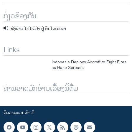
i
s
o
l
ກ່ຽວຂ້ອງກັນ
u
i
s
d
ຟັງຂ່າວ ໄຟໄໝ້ປ່າ ຢູ່ ອິນໂດເນເຊຍ
s
e
l
i
Links
d
e
Indonesia Deploys Aircraft to Fight Fires
as Haze Spreads
ທ່ານອາດມັກອ່ານເລື້ອງນີ້ຕື່ມ
ຕິດຕາມພວກເຮົາ ທີ່