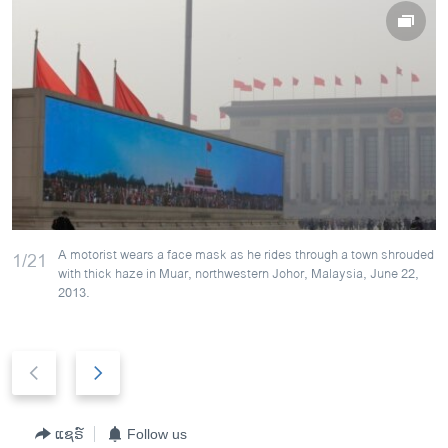
A motorist wears a face mask as he rides through a town shrouded
1/21
with thick haze in Muar, northwestern Johor, Malaysia, June 22,
2013.
P
N
r
e
e
x
v
t
ແຊຣ໌
Follow us