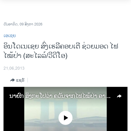
ລິ້ງ
ສຳຫລັບ
ໂຮມເພຈ
ເຂົ້າ
ລາວ
ວັນອາທິດ, 09 ສິງຫາ 2026
ຫາ
ອາເມຣິກາ
ເອເຊຍ
ຂ້າມ
ການເລືອກຕັ້ງ ປະທານາທີບໍດີ ສະຫະລັດ 2024
ອິນ​ໂດ​ເນ​ເຊຍ ​ສົ່ງ​ເຮ​ລີ​ຄອບ​ເຕີ ​ຊ່ວຍ​ມອດ ໄຟ​
ຂ້າມ
ໄໝ້​ປ່າ (ສະໄລລ໌/ວີດີໂອ)
ຂ້າມ
ຂ່າວ​ຈີນ
ໄປ
ໂລກ
ຫາ
21,06,2013
ຊອກ
ເອເຊຍ
ແຊຣ໌
ຄົ້ນ
ອິດສະຫຼະພາບດ້ານການຂ່າວ
ນາຍົກ ສິງກະໂປວ່າ ຄວັນຈາກໄຟໄໝ້ປ່າ ອາດຈະປົກຄຸມໄປອີກ ຫຼາຍອາທິດ
ຊີວິດຊາວລາວ
ຊຸມຊົນຊາວລາວ
ວິທະຍາສາດ-ເທັກໂນໂລຈີ
No media source currently available
ທຸລະກິດ