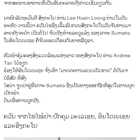
ຈາກ​ສະພາບ​ອາກາດ​ທີ່​ເປັນ​ອັນຕະລາຍ​ດັ່ງກ່າວ​ເຊັ່ນ​ດຽວ​ກັນ.
​ນາຍົກລັດຖະມົນຕີ ສິງກະ​ໂປ ທ່ານ Lee Hsein Loong ກ່າວ​ໃນ​ວັນ​
ພະຫັດ ວານ​ນີ້​ວ່າ ຄວັນ​ໄຟ​ຊຶ່ງ​ເລີ້ມ​ລົບ​ກວນສິງກະ​ໂປ​ໃນ​ວັນ​ຈັນຜ່ານ​ມາ
ອາດຍັງ​ຈະ​ດຳ ​ເນີນຕໍ່​ໄປ ​ຈົນ​ເຖິງ​ທ້າຍ​ລະດູ​ແລ້ງ ຂອງເກາະ Sumatra
ໃນອິນ​ໂດ​ເນ​ເຊຍ ຄືຈົນ​ຮອດ​ເດືອນ​ກັນຍາ​ຫລື​ຕຸລາ.
ຫົວໜ້າຄຸ້ມ​ຄອງສິ່ງແວດ​ລ້ອມ​ແຫ່ງ​ຊາດ ຂອງ​ສິງກະ​ໂປ ທ່ານ Andrew
Tan ​ໄດ້​ຮຽກ
ຮ້ອງ​ໃຫ້ອິນ​ໂດ​ເນ​ເຊຍ ຈົ່ງ​ເອົາ “ມາດ​ຕະການແບບ​ເດັດຂາດ” ​ຕໍ່​ບັນດາ ​
ບໍລິສັດ ທີ່​ສົງ
ໄສ​ວ່າ ຈູດ​ປ່າຢູ່​ທີ່​ເກາະ Sumatra ຊຶ່ງເປັນ​ທາງ​ອອກ​ຖືກ​ທີ່​ສຸດ​ໃນ​ການ​ບຸກ​
ເບີກ​ໜ້າ
ດິນເພື່ອ​ການ​ປູກຝັງ.
ຄວັນ ຈາກໄຟໄໝ້ປ່າ ປົກຄຸມ ມະເລເຊຍ, ອິນໂດເນເຊຍ
ແລະສິງກະໂປ