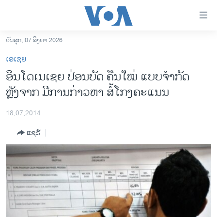
ລິ້ງ
ສຳຫລັບ
ເຂົ້າ
ວັນສຸກ, 07 ສິງຫາ 2026
ຫາ
ໂຮມເພຈ
ເອເຊຍ
ຂ້າມ
ລາວ
ອິນໂດເນເຊຍ ປ່ອນບັດ ຄືນໃໝ່ ແບບຈຳກັດ
ຂ້າມ
ອາເມຣິກາ
ຫຼັງຈາກ ມີການກ່າວຫາ ສໍ້ໂກງຄະແນນ
ຂ້າມ
ໄປ
ການເລືອກຕັ້ງ ປະທານາທີບໍດີ ສະຫະລັດ 2024
ຫາ
18,07,2014
ຂ່າວ​ຈີນ
ຊອກ
ແຊຣ໌
ຄົ້ນ
ໂລກ
ເອເຊຍ
ອິດສະຫຼະພາບດ້ານການຂ່າວ
ຊີວິດຊາວລາວ
ຊຸມຊົນຊາວລາວ