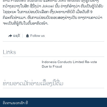
ທ່ານ Prabowo Subianto ແລະທ່ານ Joko Widodo ຊຶ່ງຮູ້ກັນຢ່າງ
ກວ້າງຂວາງໃນອີກ ຊື່ນຶ່ງວ່າ Jokowi ນັ້ນ ຕ່າງກໍອ້າງວ່າ ຕົນເປັນຜູ້ໄດ້ຮັບ
ໄຊຊະນະ ໃນການປ່ອນບັດເລືອກ ຕັ້ງປະທານາທິບໍດີ ເມື່ອວັນທີ 9
ກໍລະກົດຜ່ານມາ. ຜົນການປ່ອນບັດຮອບສອງຢ່າງເປັນ ທາງການຄາດວ່າ
ຈະເປັນທີ່ຮູ້ກັນໃນຕົ້ນອາທິດໜ້າ.
ແຊຣ໌
Follow us
Links
Indonesia Conducts Limited Re-vote
Due to Fraud
ທ່ານອາດມັກອ່ານເລື້ອງນີ້ຕື່ມ
ຕິດຕາມພວກເຮົາ ທີ່