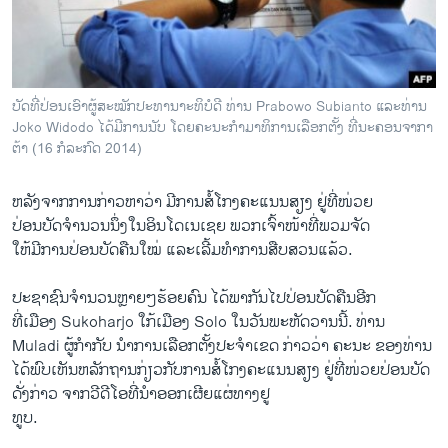
ວິທະຍາສາດ-ເທັກໂນໂລຈີ
ທຸລະກິດ
ພາສາອັງກິດ
ບັດທີ່ປ່ອນເອົາຜູ້ສະໝັກປະທານາະທິບໍດີ ທ່ານ Prabowo Subianto ແລະທ່ານ
ວີດີໂອ
Joko Widodo ໄດ້ມີການນັບ ໂດຍຄະນະກຳມາທິການເລືອກຕັ້ງ ທີ່ນະຄອນຈາກາ
ຕ້າ (16 ກໍລະກົດ 2014)
ສຽງ
ຫລັງຈາກການກ່າວຫາວ່າ ມີການສໍ້ໂກງຄະແນນສຽງ ຢູ່ທີ່ໜ່ວຍ
ລາຍການກະຈາຍສຽງ
ຕິດຕາມພວກເຮົາ ທີ່
ປ່ອນບັດຈຳນວນນຶ່ງໃນອິນໂດເນເຊຍ ພວກເຈົ້າໜ້າທີ່ພວມຈັດ
ລາຍງານ
ໃຫ້ມີການປ່ອນບັດຄືນໃໝ່ ແລະເລີ້ມທຳການສືບສວນແລ້ວ.
ປະຊາຊົນຈຳນວນຫຼາຍໆຮ້ອຍຄົນ ໄດ້ພາກັນໄປປ່ອນບັດຄືນອີກ
ພາສາຕ່າງໆ
ທີ່ເມືອງ Sukoharjo ໃກ້ເມືອງ Solo ໃນວັນພະຫັດວານນີ້. ທ່ານ
Muladi ຜູ້ກຳກັບ ນຳການເລືອກຕັ້ງປະຈຳເຂດ ກ່າວວ່າ ຄະນະ ຂອງທ່ານ
ໄດ້ພົບເຫັນຫລັກຖານກ່ຽວກັບການສໍ້ໂກງຄະແນນສຽງ ຢູ່ທີ່ໜ່ວຍປ່ອນບັດ
ດັ່ງກ່າວ ຈາກວີດີໂອທີ່ນຳອອກເຜີຍແຜ່ທາງຢູ
ທູບ.