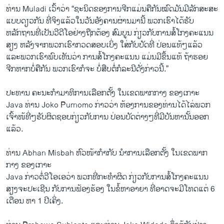
ທ່ານ Muladi ເວົ້າວ່າ “ຊະນິດຂອງການຈີກແມ່ນຄືກັນໝົດມັນມີລັກສະສະ
ແບບດຽວກັນ ທີ່ຈິງແລ້ວໃນວັນອັງຄານຜ່ານມານີ້ ພວກເຮົາໄດ້ຮັບ
ຫລັກຖານທີ່ເປັນວີດີໂອຢ່າງຖືກຕ້ອງ ສົມບູນ ກ່ຽວກັບການສໍ້ໂກງຄະແນນ
ສຽງ ຫລັງຈາກພວກເຮົາກວດສອບເບິ່ງ ໃສ່ກັບບັດທີ່ ປ່ອນແທ້ໆແລ້ວ
ແລະພວກເຮົາພົບເຫັນວ່າ ການສໍ້ໂກງຄະແນນ ແມ່ນມີຂຶ້ນແທ້ ຖ້າຮອຍ
ຈີກຫາກບໍ່ຄືກັນ ພວກເຮົາກໍຈະ ບໍ່ສືບຕໍ່ກໍລະນີດັ່ງກ່າວນີ້.”
ປະທານ ຄະນະກຳມາທິການເລືອກຕັ້ງ ໃນເຂດພາກກາງ ຂອງເກາະ
Java ທ່ານ Joko Purnomo ກ່າວວ່າ ຫ້ອງການຂອງທ່ານໄດ້ໄລ່ພວກ
ເຈົ້າໜ້ທີ່ໆຮັບຜິດຊອບກ່ຽວກັບການ ປ່ອນບັດຕ່າງໆທີ່ມີບັນຫານັ້ນອອກ
ແລ້ວ.
ທ່ານ Abhan Misbah ຫົວໜ້າກຳກັບ ນຳການເລືອກຕັ້ງ ໃນເຂດພາກ
ກາງ ຂອງເກາະ
Java ກ່າວຕໍ່ວີໂອເອວ່າ ພວກທີ່ກະທຳຜິດ ກ່ຽວກັບການສໍ້ໂກງຄະແນນ
ສຽງຈະປະເຊີນ ກັບການຟ້ອງຮ້ອງ ໃນຂໍ້ຫາອາຍາ ທີ່ອາດຈະມີໂທດແຕ່ 6
ເດືອນ ຫາ 1 ປີເຄິ່ງ.