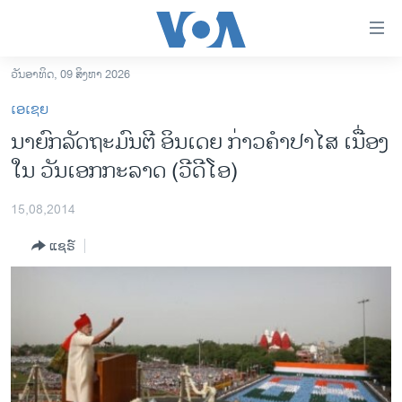
ລິ້ງ
ສຳຫລັບ
ເຂົ້າ
ວັນອາທິດ, 09 ສິງຫາ 2026
ຫາ
ໂຮມເພຈ
ເອເຊຍ
ຂ້າມ
ລາວ
ນາຍົກລັດຖະມົນຕີ ອິນເດຍ ກ່າວຄຳປາໄສ ເນື່ອງ
ຂ້າມ
ອາເມຣິກາ
ໃນ ວັນເອກກະລາດ (ວີດີໂອ)
ຂ້າມ
ໄປ
ການເລືອກຕັ້ງ ປະທານາທີບໍດີ ສະຫະລັດ 2024
ຫາ
15,08,2014
ຂ່າວ​ຈີນ
ຊອກ
ແຊຣ໌
ຄົ້ນ
ໂລກ
ເອເຊຍ
ອິດສະຫຼະພາບດ້ານການຂ່າວ
ຊີວິດຊາວລາວ
ຊຸມຊົນຊາວລາວ