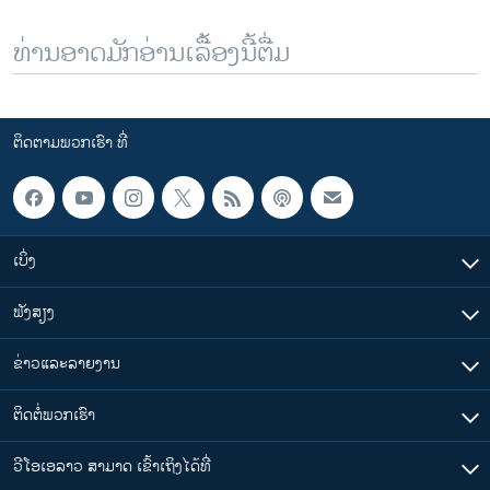
ທ່ານອາດມັກອ່ານເລື້ອງນີ້ຕື່ມ
ຕິດຕາມພວກເຮົາ ທີ່
ເບິ່ງ
ຟັງສຽງ
ຂ່າວແລະລາຍງານ
ຕິດຕໍ່ພວກເຮົາ
ວີໂອເອລາວ ສາມາດ ເຂົ້າເຖິງໄດ້ທີ່