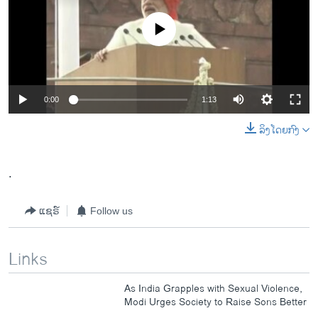
No media source currently available
0:00
1:13
ລິງໂດຍກົງ
.
ແຊຣ໌
Follow us
Links
As India Grapples with Sexual Violence,
Modi Urges Society to Raise Sons Better