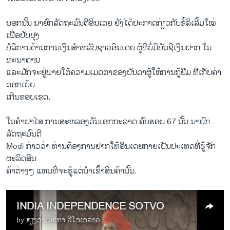
ນອກນັ້ນ ນາຍົກລັດຖະມົນຕີອິນເດຍ ຍັງ​ໄດ້​ປະກາດກ່ຽວກັບຂໍ້ລິເລີ້ມໃໝ່​
ເພື່ອ​ປັບປຸງ
ບໍລິການ​ດ້ານ​ການ​ເງິນ​ສຳຫລັບ​ຊາວ​ອິນ​ເດ​ຍ ຜູ້​ທີ່​ບໍ່​ມີ​ບັນຊີ​ເງິນຝາກ ໃນ
ທະນາຄານ
​ແລະ​ມັກ​ຈະ​ຢູ່​ພາຍ​ໃຕ້​ຄວາມ​ເມດຕາຂອງບັນດາ​ຜູ້ໃຫ້ການກູ້​ຢືມ ທີ່​ເກັບ​ຄ່າ​
ດອກ​ເບ້ຍ
ເກີນ​ຂອບເຂດ.
​ໃນ​ຄຳ​ປາໄສ ການ​ສະຫລອງວັນເອກກະລາດ ຄົບຮອບ 67 ນັ້ນ ນາຍົກ
ລັດຖະມົນຕີ
Modi ກ່າວ​ວ່າ ທ່ານ​ຕ້ອ​ງການຢາກໃຫ້​ອິນ​ເດຍກາຍເປັນ​ປະ​ເທດ​ທີ່​ຮູ້​ຈັກ
ຜະລິດສິນ
ຄ້າຕ່າງໆ ແທນ​ທີ່ຈະຮູ້ແຕ່ນຳເຂົ້າ​ສິນຄ້ານັ້ນ.
INDIA INDEPENDENCE SOTVO
by
ສຽງອາເມຣິກາ ວີໂອເອລາວ