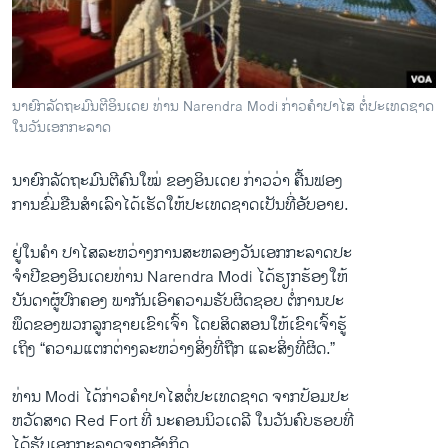
ວິທະຍາສາດ-ເທັກໂນໂລຈີ
ທຸລະກິດ
ພາສາອັງກິດ
ນາຍົກລັດຖະມົນຕີອິນເດຍ ທ່ານ Narendra Modi ກ່າວຄຳປາໄສ ຕໍ່ປະເທດຊາດ
ວີດີໂອ
ໃນວັນເອກກະລາດ
ສຽງ
ນາຍົກລັດຖະມົນຕີຄົນ​ໃໝ່ ຂອງອິນ​ເດຍ ກ່າວ​ວ່າ ຄື້ນຟອງ​
ລາຍການກະຈາຍສຽງ
ການ​ຂົ່ມຂືນ​ສຳ​ເລົາໄດ້​ເຮັດ​ໃຫ້​ປະ​ເທດ​ຊາດເປັນ​ທີ່​ອັບອາຍ.
ຕິດຕາມພວກເຮົາ ທີ່
ລາຍງານ
ຢູ່​ໃນ​ຄໍາ​ ປາໄສລະຫວ່າງ​ການ​ສະຫລອງວັນ​ເອກ​ກະລາດປະ
ຈຳປີຂອງອິນ​ເດຍທ່ານ Narendra Modi ​ໄດ້​ຮຽກຮ້ອງ​ໃຫ້
​ບັນດາ​ຜູ້​ປົກຄອງ ​ພາກັນເອົາ​ຄວາມ​ຮັບຜິດຊອບ ຕໍ່ການ​ປະ
ພາສາຕ່າງໆ
ພຶດ​ຂອງ​ພວກ​ລູກ​ຊາຍ​ເຂົາ​ເຈົ້າ ໂດຍສິດສອນ​ໃຫ້​ເຂົາ​ເຈົ້າ​ຮູ້
ເຖິງ “ຄວາມ​ແຕກ​ຕ່າງ​ລະຫວ່າງ​ສິ່ງທີ່​ຖືກ ​ແລະ​ສິ່ງ​ທີ່​ຜິດ.”
ທ່ານ Modi ​ໄດ້​ກ່າວຄຳປາໄສ​ຕໍ່​ປະ​ເທດ​ຊາດ ຈາກປ້ອມປະ
ຫວັດ​ສາດ Red Fort ທີ່ ​ນະຄອນ​ນິວເດ​ລີ ​ໃນ​ວັນ​ຄົບ​ຮອບທີ່
ໄດ້ຮັບ​ເອກ​ກະລາດ​ຈາກອັງກິດ.