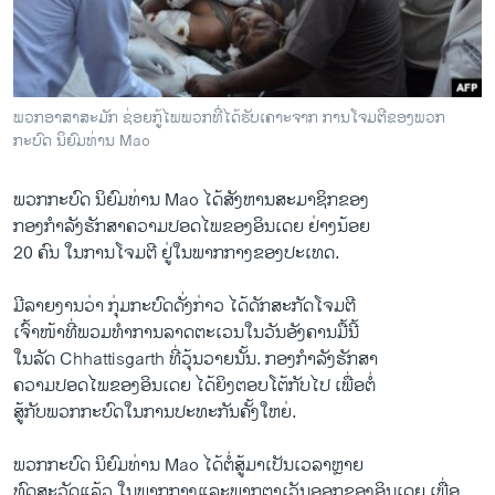
ວິທະຍາສາດ-ເທັກໂນໂລຈີ
ທຸລະກິດ
ພາສາອັງກິດ
ພວກອາສາສະມັກ ຊ່ອຍກູ້ໄພພວກທີ່ໄດ້ຮັບເຄາະຈາກ ການໂຈມຕີຂອງພວກ​
ວີດີໂອ
ກະບົດ ນິຍົມທ່ານ ​Mao
ສຽງ
ພວກ​ກະບົດ ນິຍົມທ່ານ ​Mao ​ໄດ້​ສັງຫານສະມາຊິກຂອງ
ລາຍການກະຈາຍສຽງ
​ກອງ​ກຳລັງ​ຮັກ​ສາ​ຄວາມ​ປອດ​ໄພຂອງອິນ​ເດຍ ຢ່າງ​ນ້ອຍ
ຕິດຕາມພວກເຮົາ ທີ່
20 ຄົນ ​ໃນ​ການ​ໂຈມ​ຕີ ຢູ່​ໃນ​ພາກ​ກາງຂອງ​ປະ​ເທດ.
ລາຍງານ
ມີ​ລາຍ​ງານ​ວ່າ ກຸ່ມ​ກະບົດດັ່ງກ່າວ​ ໄດ້​ດັກສະກັດໂຈມຕີ
ເຈົ້າ​ໜ້າ​ທີ່ພວມທຳການລາດຕະ​ເວນ​ໃນ​ວັນ​ອັງຄານ​ມື້​ນີ້
ພາສາຕ່າງໆ
ໃນ​ລັດ​ Chhattisgarth ​ທີ່ວຸ້ນວາຍນັ້ນ. ກອງ​ກຳລັງ​ຮັກ​ສາ​
ຄວາມ​ປອດ​ໄພຂອງອິນເດຍ ​ໄດ້​ຍິງ​ຕອບ​ໂຕ້ກັບ​ໄປ ເພື່ອຕໍ່
ສູ້​ກັບ​ພວກ​ກະບົດໃນການ​ປະ​ທະ​ກັນ​ຄັ້ງ​ໃຫຍ່.
ພວກ​ກະບົດ ນິຍົມທ່ານ ​Mao ​ໄດ້​ຕໍ່ສູ້​ມາ​ເປັນ​ເວລາ​ຫຼາຍ​
ທົດ​ສະ​ວັດ​ແລ້ວ ໃນ​ພາກ​ກາງ​ແລະ​ພາກ​ຕາ​ເວັນ​ອອກຂອງ​ອິນ​ເດ​ຍ ເພື່ອ