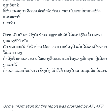
ຮຽກຮ້ອງ​ຂໍ
ທີ່​ດິນ​ ​ແລະ​ວຽກເຮັດງານທຳສຳລັບ​ກຳມະ ກອນໃນພາກສ່ວນກະສິກຳ ​
ແລະ​ພວກ​ທີ່
​ຍາກຈົນ.
ມີ​ການ​ເຊື່ອກັນ​ວ່າ ​ມີ​ຜູ້​ຄົນ​ຈຳນວນຫຼາຍພັນ​ຄົນໄດ້ເສຍ​ຊີວິດ ໃນ​ຄວາມ
ຮຸນແຮງທີ່​ພົວພັນ
​ກັບ ພວກ​ກະບົດ ນິຍົມທ່ານ ​Mao. ພວກ​ກະບົດຈຸນີ້ ແມ່ນ​ໄດ້​ແນ​ເປົ້າ​ໝາຍ​
ໃສ່​ພວກກອງ
ກຳລັງ​ຮັກສາ​ຄວາມ​ປອດ​ໄພຂອງອິນ​ເດຍ ແລະ​ໂຄງ​ລ່າງ​ພື້ນຖານ ຢູ່ເລື້ອຍ
ໆ ແລະ​ໄດ້​
ກ່າວ​ວ່າ ພວກ​ຕົນຢາກ​ຈະ​ສ້າງ​ຕັ້ງ​ ລັດທີ່ປົກຄອງໂດຍ​ຄອມ​ມຸຍນີສ ຂຶ້ນມາ.
Some information for this report was provided by AP, AFP