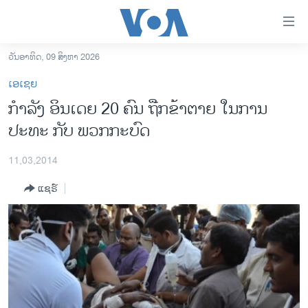
ລິ້ງ
ສຳຫລັບ
ເຂົ້າ
ວັນອາທິດ, 09 ສິງຫາ 2026
ຫາ
ໂຮມເພຈ
ເອເຊຍ
ຂ້າມ
ລາວ
ກຳລັງ ອິນເດຍ 20 ຄົນ ຖືກຂ້າຕາຍ ໃນການ
ຂ້າມ
ອາເມຣິກາ
ປະທະ ກັບ ພວກ​ກະບົດ
ຂ້າມ
ໄປ
ການເລືອກຕັ້ງ ປະທານາທີບໍດີ ສະຫະລັດ 2024
ຫາ
11,03,2014
ຂ່າວ​ຈີນ
ຊອກ
ແຊຣ໌
ຄົ້ນ
ໂລກ
ເອເຊຍ
ອິດສະຫຼະພາບດ້ານການຂ່າວ
ຊີວິດຊາວລາວ
ຊຸມຊົນຊາວລາວ