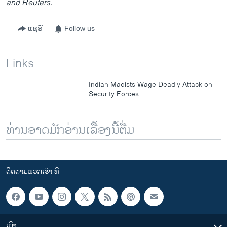
and Reuters.
ແຊຣ໌
Follow us
Links
Indian Maoists Wage Deadly Attack on
Security Forces
ທ່ານອາດມັກອ່ານເລື້ອງນີ້ຕື່ມ
ຕິດຕາມພວກເຮົາ ທີ່
ເບິ່ງ