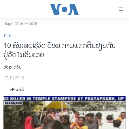
ລິ້ງ
ສຳຫລັບ
ເຂົ້າ
ວັນສຸກ, 07 ສິງຫາ 2026
ຫາ
ໂຮມເພຈ
ຂ່າວ
ຂ້າມ
ລາວ
10 ຄົນເສຍຊີວິດ ຍ້ອນ ການແຕກຕື່ນຢຽບກັນ
ຂ້າມ
ອາເມຣິກາ
ຢູ່ວັດໃນອິນເດຍ
ຂ້າມ
ໄປ
ການເລືອກຕັ້ງ ປະທານາທີບໍດີ ສະຫະລັດ 2024
ຫາ
ບົວສະຫວັນ
ຂ່າວ​ຈີນ
ຊອກ
17,10,2010
ຄົ້ນ
ໂລກ
ແຊຣ໌
ເອເຊຍ
ອິດສະຫຼະພາບດ້ານການຂ່າວ
ຊີວິດຊາວລາວ
ຊຸມຊົນຊາວລາວ