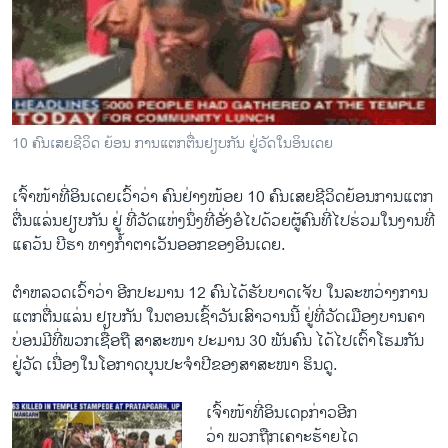
ວິທະຍາສາດ-ເທັກໂນໂລຈີ
ທຸລະກິດ
ພາສາອັງກິດ
ວີດີໂອ
10 ຄົນເສຍຊີວິດ ຍ້ອນ ການແຕກຕື່ນຢຽບກັນ ຢູ່ວັດໃນອິນເດຍ
ສຽງ
ເຈົ້າໜ້າທີ່​ອິນ​ເດຍເວົ້າວ່າ ຄົນ​ຢ່າງໜ້ອຍ 10 ຄົນ​ເສຍ​ຊີວິດ​ຍ້ອນ​ການແຕກ​
ລາຍການກະຈາຍສຽງ
ຕິດຕາມພວກເຮົາ ທີ່
ຕື່ນ​ແລ່ນຢຽບກັນ​ ຢູ່​ ທີ່​ວັດ​ແຫ່ງ​ນຶ່ງ​ທີ່​ອັ່ງ​ອໍ​ໄປ​ດ້ວຍ​ຜູ້​ຄົນທີ່​ໄປຮ່ວມ​ໃນ​ງານທີ່​
ລາຍງານ
ແຄວ້ນ ບີຮາ ທາງ​ກໍ້າ​ຕາ​ເວັນ​ອອກ​ຂອງ​ອິນ​ເດຍ.
ຕໍາຫລວດ​ເວົ້າວ່າ ອີກ​ປະມານ 12 ຄົນໄດ້ຮັບບາດ​ເຈັບ ​ໃນ​ລະຫວ່າງການ
ພາສາຕ່າງໆ
ແຕກ​ຕື່ນແລ່ນ ຢຽບກັນ ​ໃນຕອນ​ເຊົ້າ​ວັນ​ເສົາ​ວານນີ້ ຢູ່​ທີ່​ວັດເມືອງບານ​ຄາ
ບ່ອນ​ມີທີ່​ພວກ​ເຊື່ອຖື ສາສະໜາ ປະມານ 30 ພັນ​ຄົນ ​ໄດ້​ໄປ​ເຕົ້າ​ໂຮມກັນ
ຢູ່ວັດ ​ເນື່ອງ​ໃນ​ໂອກາດບຸນ​ປະຈຳ​ປີ​ຂອງສາສະໜາ ຮິນດູ.
ເຈົ້າໜ້າທີ່​ອິນ​ເດpກ່າວອີກ
ວ່າ ພວກ​ຖືກ​ເຄາະຮ້າຍ​ໄດ