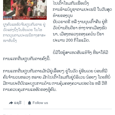
ໄປເຕົ້າ​ໂຮມກັນ​ເພື່ອ​ເບິ່ງ
ການ​ຂ້າແບ້ບູຊາຕາມ​ປະ​ເພນີ ​ໃນ​ວັນ​ສຸດ​
ທ້າຍ​ຂອງບຸນ
ນັບ​ວຣາຕຣີ ຫລື ງານບຸນ​ເກົ້າຄືນ ຢູ່​ທີ່​
ຝູງຄົນແອອັດຈົນຢຽບກັນຕາຍ ຢູ່
ວັດບ້ານຕິນດີຮາ ຫ່າງ​ຈາກ​ເມືອງພັດ​
ວັດແຫ່ງນຶ່ງໃນອິນເດຍ ໃນໂອ
ນາ, ເມືອງ​ຫລວງ​ຂອງ​ແຄວ້ນ​ ບີຮາ
ກາດບຸນຕາມປະເພນີທາງສາສະ
ປະມານ 200 ກິ​ໂລແມັດ.
ໜາອັນນຶ່ງ
ບໍ່ມີໃຜຮູ້​ສາ​ເຫດອັນ​ແທ້​ຈິງ ທີ່​ພາ​ໃຫ້​ມີ​
ການແຕກ​ຕື່ນຢຽບກັນ​ຕາຍ​ຄົງນີ້.
ການແຕກ​ຕື່ນຢຽບກັນ​ຕາຍມັກມີ​ຢູ່​ເລື້ອຍໆ ​ຢູ່ໃນ​ວັດ ​ຢູ່​ອິນ​ເດຍ ບ່ອນ​ທີ່​ມີ​
ຄົນ​ຈຳນວນ​ຫລວງ ຫລາຍ ມັກ​ໄປ​ເຕົ້າ​ໂຮມກັນ​ຢູ່​ບໍລິ​ເວນ ນ້ອຍໆ ​ໂດຍ​ທີ່​ບໍ່​
ມີ​ການ​ປະຕິບັດລະບຽບການ​ດ້ານ ​ການຄຸ້ມ​ຄອງຄວາມປອດ​ໄພ ຫລື ວີ​ທີ​
ການ​ຄວບ​ຄຸມການ​ແອ​ອັດຂອງ​ຜູ້​ຄົນ.
ແຊຣ໌
Follow us