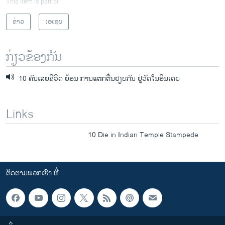
This item is part of
ຂ່າວ
ເອເຊຍ
ກ່ຽວຂ້ອງກັນ
10 ຄົນເສຍຊີວິດ ຍ້ອນ ການແຕກຕື່ນຢຽບກັນ ຢູ່ວັດໃນອິນເດຍ
Links
10 Die in Indian Temple Stampede
ຕິດຕາມພວກເຮົາ ທີ່