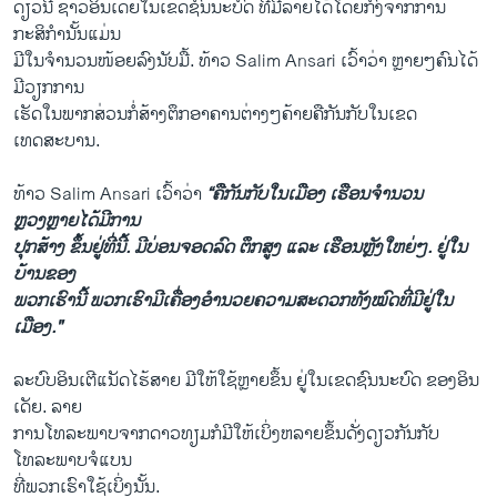
ດຽວ​ນີ້ ຊາວ​ອິນ​ເດຍ​ໃນ​ເຂດ​ຊົນນະບົດ​ ​ທີ່ມີ​ລາຍ​ໄດ້​ໂດຍ​ກົງ​ຈາກ​ການ​
ກະສິກຳນັ້ນ​ແມ່ນ​
ມີໃນ​ຈໍານວນ​ໜ້ອຍ​ລົງນັບ​ມື້​. ທ້າວ Salim Ansari ​ເວົ້າວ່າ ຫຼາຍໆຄົນໄດ້​
ມີ​ວຽກ​ການ
​ເຮັດ​ໃນພາກສ່ວນ​ກໍ່ສ້າງຕຶກ​ອາຄານ​ຕ່າງໆ​ຄ້າຍຄື​ກັນ​ກັບ​ໃນ​ເຂດ​
ເທດສະບານ.
ທ້າວ Salim Ansari ​ເວົ້າວ່າ
“ຄື​ກັນ​ກັບ​ໃນເມືອງ ​ເຮືອນ​ຈຳນວນ​
ຫຼວງຫຼາຍໄດ້​ມີການ
​ປຸກ​ສ້າງ ຂຶ້ນຢູ່​ທີ່​ນີ້. ມີ​ບ່ອນ​ຈອດ​ລົດ ຕຶກ​ສູງ ​ແລະ​ ເຮືອນ​ຫຼັງ​ໃຫຍ່ໆ. ຢູ່​ໃນ​
ບ້ານຂອງ​
ພວກ​ເຮົານີ້ ພວກ​ເຮົາ​ມີ​ເຄື່ອງ​ອຳນວຍ​ຄວາມ​ສະດວກທັງ​ໝົດທີ່ມີຢູ່​ໃນ
ເມືອງ​."
ລະບົບ​ອິນ​ເຕີ​ແນັດໄຮ້ສາຍ ​ມີ​ໃຫ້​ໃຊ້ຫຼາຍຂຶ້ນ ຢູ່​ໃນ​ເຂດ​ຊົນນະ​ບົດ ​ຂອງ​ອິນ
ເດັຍ. ​ລາຍ
ການ​ໂທລະພາບຈາກ​ດາວ​ທຽມກໍມີ​ໃຫ້​ເບິ່ງຫລາຍ​ຂຶ້ນດັ່ງ​ດຽວ​ກັນ​ກັບ​
ໂທລະພາບຈໍແບນ
ທີ່​ພວກ​ເຮົາໃຊ້​ເບິ່ງ​ນັ້ນ.