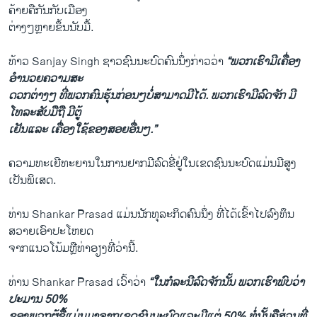
ຄ້າຍຄື​ກັນ​ກັບ​ເມືອງ
ຕ່າງໆ​ຫຼາຍຂຶ້ນນັບ​ມື້.
ທ້າວ Sanjay Singh ຊາວ​ຊົນນະບົດ​ຄົນ​ນຶ່ງກ່າວ​ວ່າ
“ພວກ​ເຮົາ​ມີ​ເ​ຄື່ອງ
ອຳນວຍ​ຄວາມ​ສະ
ດວກ​ຕ່າງໆ​ ທີ່​ພວກຄົນ​ຮຸ້ນ​ກ່ອນໆ​ບໍ່​ສາມ​າດມີ​ໄດ້. ພວກ​ເຮົາ​ມີ​ລົດຈັກ ມີ​
ໂທລະສັບ​ມື​ຖື ມີ​ຕູ້​
ເຢັນ​ແລະ ​ເຄື່ອງ​ໃຊ້​ຂອງ​ສອຍ​ອື່ນໆ.”
ຄວາມທະ​ເຍີ​ທະຍານ​ໃນ​ການ​ຢາກ​ມີ​ລົດ​ຂີ່​ຢູ່​ໃນ​ເຂດ​ຊົນນະບົດ​ແມ່ນ​ມີ​ສູງ​
ເປັນ​ພິ​ເສດ.
ທ່ານ Shankar Prasad ​ແມ່ນ​ນັກ​ທຸລະ​ກິດ​ຄົນ​ນຶ່ງ ທີ່​ໄດ້​ເຂົ້າ​ໄປ​ລົງທຶນ
ສວາຍ​ເອົາ​ປະ​ໂຫຍ​ດ
ຈາກແນວ​ໂນ້ມຫຼື​ທ່າ​ອຽງ​ທີ່​ວ່າ​ນີ້.
ທ່ານ ​Shankar Prasad ເວົ້າວ່າ
“​ໃນ​ກໍລະ​ນີລົດຈັກ​ນັ້ນ ພວກ​ເຮົາ​ພົບ​ວ່າ
ປະມານ 50%
ຂອງ​ພວກ​ຜູ້​ຊື້​ແມ່ນ​ມາ​ຈາກ​ເຂດ​ຊົນນະບົດ​ແລະ​ມີ​ແຕ່ 50% ທໍ່​ນັ້ນຄື​ສ່ວນ​ທີ່​