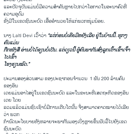
​ແລະ​ປັດຈຸບັນ​ແມ່ນ​ບໍ່​ມີ​ຄວາມ​ສຳຄັນ​ຫຼາຍ​ໄປ​ກວ່າ​ໂອກາດ​ໃນ​ອະນາຄົດທີ່​
ຄວາມ​ອຸດົມ​
ຮັ່ງມີ​ໃນ​ເຂດ​ຊົນນະບົດ ​ເອື້ອອຳນວຍ​ໃຫ້​ແກ່​ພວກໜຸ່ມ​ນ້ອຍ.
ນາງ Lalti Devi ​ເວົ້າວ່າ
“​ແຕ່​ກ່ອນ​ບໍ່​ເຄີຍ​ມີ​ຫຍັງ​ເລີຍ ​ຢູ່ໃນ​ບ້ານນີ້. ທຸກໆ​
ຄົນແມ່ນ
​ກືກ​ໜັງສື ອ່ານ​ບໍ່​ໄດ້ຂຽນ​ບໍ່​ເປັນ. ​ແຕ່​ດຽວ​ນີ້ ຜູ້​ຄົນ​ພາກັນ​ສົ່ງ​ລູກ​ເຕົ້າ​ເຂົ້າເຈົ້າ​
ໄ​ປ​ເຂົ້າ​
ໂຮງຮຽນໝົດ.”
ປະມານ​ສອງ​ສ່ວນ​ສາມ​ ຂອງ​ປະຊາກອນຈໍານວນ ​ 1 ພັນ 200 ລ້ານ​ຄົນ
ຂອງອິນ​
ເດຍ​ແມ່ນ​ອາ​ໄສຢູ່​ໃນ​ເຂດ​ຊົນນະບົດ ​ແລະໃນ​ຂະນະ​ທີ່​ເສດຖະກິດ​ຂອງ​ອິນ​
ເດຍ​ ໂດຍ
​ລວມແລ້ວແມ່ນຊົບ​ເຊົາ​ບໍ່​ມີ​ການ​ເຕີບ​ໂຕນັ້ນ ຈຶ່ງສາມາດ​ຄາດໝາຍ​ໄດ້​ເລີຍ​
ວ່າ ​ພວກ​
ກຳນົດ​ນະ​ໂຍບາຍທັງຫລາຍ​ຈະພາກັນ​ມອງເບິ່ງຫຼາຍຂຶ້ນ​ນັບ​ມື້​ໄປ​ຍັງ​ເຂດ​
ຊົນນະບົດ​