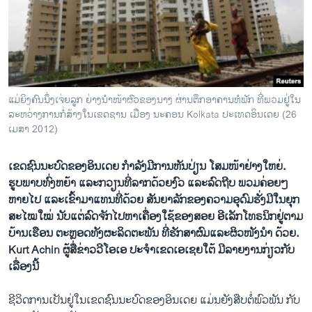
ວິທະຍາສາດ-ເທັກໂນໂລຈີ
ທຸລະກິດ
ພາສາອັງກິດ
ວີດີໂອ
ແມ່ຍິງຄົນນຶ່ງເຈ່ຍລູກ ຍ່າງນຳໜ້າຜົວຂອງນາງ ຜ່ານຕຶກອາຄານຫໍພັກ ທີ່ພວມຢູ່ໃນ
ສຽງ
ລະຫວ່າງການກໍ່ສ້າງໃນເຂດຊານ ເມືອງ ນະຄອນ Kolkata ປະເທດອິນເດຍ (26
ເມສາ 2012)
ລາຍການກະຈາຍສຽງ
ຕິດຕາມພວກເຮົາ ທີ່
ລາຍງານ
ເຂດຊົນນະບົດຂອງອິນເດຍ ກໍາລັງມີການຫັນປ່ຽນ ໂສມໜ້າຢ່າງໃຫຍ່.
ຮູບພາບທົ່ງຫຍ້າ ແລະກວຽນທີ່ລາກດ້ວຍງົວ ແລະລົດຖີບ ພວມຄ່ອຍໆ
ຫາຍໄປ ແລະເຂົ້າມາແທນທີ່ດ້ວຍ ສັນຍາລັກຂອງຄວາມອຸດົມຮັ່ງມີໃນຍຸກ
ພາສາຕ່າງໆ
ສະໄໝໃໝ່ ນັບແຕ່ລົດຈັກໄປຫາເຄື່ອງໃຊ້ຂອງສອຍ ອີເລັກໂທຣນິກຢູ່ຕາມ
ບ້ານເຮືອນ ຕະຫຼອດທັງຜະລິດຕະພັນ ທີ່ຮັກສາຜົມແລະຜິວໜັງນຳ ດ້ວຍ.
Kurt Achin ຜູ້ສື່ຂ່າວວີໂອເອ ປະຈຳເຂດເອເຊຍໃຕ້ ມີລາຍງານກ່ຽວກັບ
ເລື່ອງນີ້
ຊີວິດ​ການ​ເປັນ​ຢູ່​ໃນ​ເຂດ​ຊົນນະບົດ​ຂອງ​ອິ​ນ​ເດຍ ​ແມ່ນ​ຍັງ​ສືບ​ຕໍ່​ພົວພັນ​ ກັບ