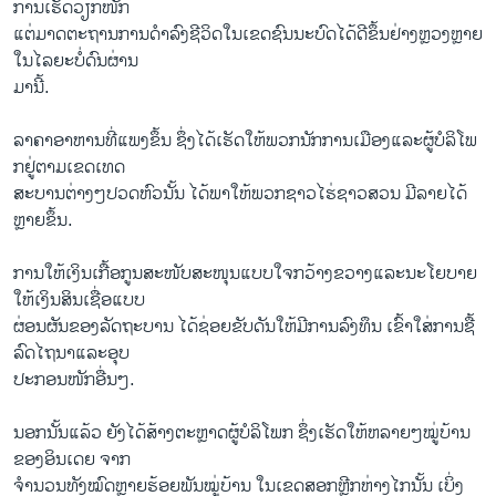
ການ​ເຮັດ​ວຽກ​ໜັກ ​
ແຕ່​ມາ​ດຕະຖານ​ການ​ດຳລົງ​ຊີວິດ​ໃນ​ເຂດ​ຊົນນະບົດ​ໄດ້ດີ​ຂຶ້ນຢ່າງ​ຫຼວງຫຼາຍ​
ໃນ​ໄລຍະ​ບໍ່​ດົນ​ຜ່ານ
​ມານີ້.
​ລາຄາ​ອາຫານ​ທີ່​ແພງ​ຂຶ້ນ ຊຶ່ງໄດ້​ເຮັດ​ໃຫ້​ພວກ​ນັກ​ການ​ເມືອງ​ແລະ​ຜູ້​ບໍລິ​ໂພ​
ກຢູ່​ຕາມ​ເຂດ​ເທດ
ສະບານ​ຕ່າງໆ​ປວດ​ຫົວນັ້ນ ​ໄດ້​ພາ​ໃຫ້​ພວກ​ຊາວ​ໄຮ່​ຊາວ​ສວນ​ ມີລາຍ​ໄດ້​
ຫຼາຍຂຶ້ນ.
ການ​ໃຫ້​ເງິນ​ເກື້ອກູນສະໜັບ​ສະ​ໜຸນ​ແບບ​ໃຈ​ກວ້າງຂວາງແລະ​ນະ​ໂຍບາຍ​
ໃຫ້​ເງິນສິນ​ເຊື່ອ​ແບບ
​ຜ່ອນ​ຜັນຂອງ​ລັດຖະບານ ໄດ້​ຊ່ອຍຂັບ​ດັນໃຫ້​ມີ​ການ​ລົງທຶນ ເຂົ້າໃສ່ການ​ຊື້
ລົດ​ໄຖ​ນາ​ແລະ​ອຸບ
ປະກອນ​ໜັກ​ອື່ນໆ.
ນອກ​ນັ້ນ​ແລ້ວ ຍັງ​ໄດ້ສ້າງ​ຕະຫຼາດຜູ້​ບໍລິ​ໂພ​ກ ຊຶ່ງເຮັດ​ໃຫ້​ຫລາຍໆໝູ່​ບ້ານ​
ຂອງອິນ​ເດຍ ຈາກ​
ຈຳນວນ​ທັງ​ໝົດ​ຫຼາຍຮ້ອຍ​ພັນໝູ່ບ້ານ ໃນ​ເຂດ​ສອກຫຼີກຫ່າງ​ໄກນັ້ນ ເບິ່ງ​