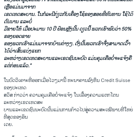
ເຫຼືອ​ແມ່ນ​ມາ​ຈາກ
​ເຂດ​ເທດສະບານ. ​ໃນ​ກໍລະນີ​ກ່ຽວ​ກັບເຄື່ອງ​ໃຊ້​ຂອງ​ສອຍ​ທີ່​ທົນ​ທານ ​ໃຊ້​ໄດ້​
ດົນ​ນານ ​ແລະ​ບໍ່​
ມີ​ຂາຍ​ໃຫ້ ​ເມື່ອ​ປະມານ 10 ປີ ຢ້ອນ​ຫຼັງນັ້ນ ​ດຽວ​ນີ້ ພວກ​ເຮົາ​ພົບ​ວ່າ 50% ​
ຂອງ​ຍອດ​ຂາຍ
ຂອງ​ພວກ​ເຮົາ​ແມ່ນມາ​ຈາກ​ບ້ານ​ຕ່າງໆ. ດັ່ງນັ້ນພວກ​ເຮົາ​ຈຶ່ງ​ສາມາດເວົ້າ​
ໄດ້ວ່າເສັ້ນ​ແບ່ງ​ແຍກ​
ລະຫວ່າງ​ເຂດ​ເທດ​ສະບາ​ນ​ແລະ​ເຂດ​ຊົນນະບົດ ​ແມ່ນ​ຄຸມ​ເຄືອ​ບໍ່ຈະ​ແຈ້ງຄື​
ແຕ່​ກ່ອນ​ແລ້ວ.”
​ໃນ​ບົດ​ວິ​ເຄາະ​ທີ່​ອອກ​ເມື່ອ​ໄວໆ​ມານີ້ ທະນາຄານລົງທຶນ Credit Suisse
ຂອງ​ປະ​ເທດ
ສວິສ ກ່າວ​ວ່າ ຄວາມ​ຄຸມ​ເຄືອ​ບໍ່​ຈະ​ແຈ້ງ ໃນ​ເລື້ອງ​ຄວາມ​ແຕກ​ໂຕນ
ລະຫວ່າງ​ເຂດ​ເທດສະ
ບານ​ແລະ​ເຂດ​ຊົນນະບົດນັ້ນ​ແມ່ນ​ການ​ກ້າວ​ໄປ​ສູ່​ຄວາມ​ສະ​ເໝີ​ພາບທີ່​ໃຫຍ່​
ທີ່ສຸດ​ຂອງ​ອິນ
​ເດຍ.