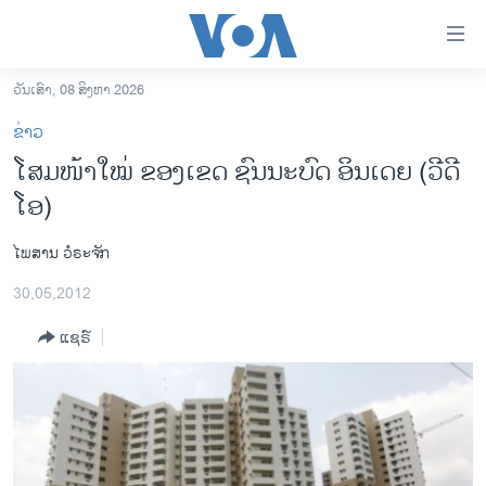
ລິ້ງ
ສຳຫລັບ
ເຂົ້າ
ວັນເສົາ, 08 ສິງຫາ 2026
ຫາ
ໂຮມເພຈ
ຂ່າວ
ຂ້າມ
ລາວ
ໂສມໜ້າໃໝ່ ຂອງເຂດ ຊົນນະບົດ ອິນເດຍ (ວີດີ
ຂ້າມ
ອາເມຣິກາ
ໂອ)
ຂ້າມ
ໄປ
ການເລືອກຕັ້ງ ປະທານາທີບໍດີ ສະຫະລັດ 2024
ຫາ
ໄພສານ ວໍຣະຈັກ
ຂ່າວ​ຈີນ
ຊອກ
30,05,2012
ຄົ້ນ
ໂລກ
ແຊຣ໌
ເອເຊຍ
ອິດສະຫຼະພາບດ້ານການຂ່າວ
ຊີວິດຊາວລາວ
ຊຸມຊົນຊາວລາວ