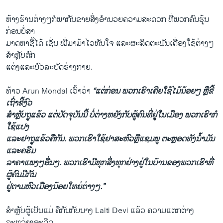
ຫ້າງ​ຮ້ານ​ຕ່າງໆ​ກໍ​ພາກັນ​ຂາຍ​ສິ່ງ​ອຳນວຍ​ຄວາມ​ສະດວກ​ ທີ່​ພວກ​ຄົນ​ຮຸ້ນ
ກ່ອນ​ບໍ່​ສາ
ມາດ​ຫາຊື້​ໄດ້ ​ເຊັ່ນ​ ໝີ່ມາ​ມ້າ​ໄວ​ທັນ​ໃຈ ​ແລະຜະລິດ​ຕະພັນ​ເຄື່ອງ​ໃຊ້ຕ່າງໆ
ສຳ​ຫຼັບຕົກ
​ແຕ່ງແລະບົວລະບັດຮ່າງກາຍ​.
ທ້າວ Arun Mondal ​ເວົ້າວ່າ
“​ແຕ່​ກ່ອນ ພວກ​ເຮົາ​ເຄີຍ​ໃຊ້​ໄມ້​ນ້ອຍໆ​ ​ຫຼືຂີ້​
ເຖົ່າຂີ້ງົວ
ສຳ​ຫຼັບຖູ​ແຂ້ວ ​ແຕ່​ປັດຈຸບັນ​ນີ້ ບໍ່​ຕ່າງ​ຫຍັງ​ກັບ​ຜູ້​ຄົນ​ທີ່ຢູ່​ໃນເມືອງ​ ພວກ​ເຮົາ​ກໍ​
ໃຊ້ແປງ
ແລະ​ຢາ​ຖູ​ແຂ້ວຄື​ກັນ. ພວກ​ເຮົາ​ໃຊ້​ຢາ​ສະຫົວ​ຫຼື​ແຊມ​ພູ ຕະຫຼອດທັງ​ນໍ້າມັນ​
ແລະ​ຄຣີມ​
ລາຄາ​ແພງໆ​ອື່ນໆ. ພວກ​ເຮົາ​ມີ​ທຸກ​ສິ່ງ​ທຸ​ກຢ່າງ​ຢູ່​ໃນ​ບ້ານຂອງ​ພວກ​ເຮົາທີ່​
ຜູ້​ຄົນ​ມີ​ກັນ
​ຢູ່​ຕາມ​ຫົວ​ເມືອງ​ນ້ອຍ​ໃຫຍ່​ຕ່າງໆ​.”
ສຳ​ຫຼັບຜູ້​ເປັນແມ່ ຄື​ກັນ​ກັບ​ນາງ Lalti Devi ​ແລ້ວ ຄວາມ​ແຕກ​ຕ່າງ​
ລະຫວ່າງອະດີດ