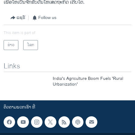
ເພື່ອ​ໃຫ້​ເປັນ​ຈັກ​ຂັບ​ດັນ​ໃຫ້​ເສດຖະກິດ ​ເຕີບ​ໂຕ.
ແຊຣ໌
Follow us
This item is part of
ຂ່າວ
ໂລກ
Links
India's Agriculture Boom Fuels 'Rural
Urbanization'
ຕິດຕາມພວກເຮົາ ທີ່