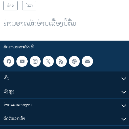
ຂ່າວ
ໂລກ
ທ່ານອາດມັກອ່ານເລື້ອງນີ້ຕື່ມ
ຕິດຕາມພວກເຮົາ ທີ່
ເບິ່ງ
ຟັງສຽງ
ຂ່າວແລະລາຍງານ
ຕິດຕໍ່ພວກເຮົາ