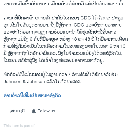
ອາດຈະເກີດຂຶ້ນກັບອາການເລືອດກ້າມບໍ່ຄ່ອຍມີ ແຕ່ເປັນອັນຕະລາຍນັ້ນ.
ຄະນະທີ່ປຶກສາດ້ານການສັກຢາກັນໂຣກຂອງ CDC ໄດ້ຈັດກອງປະຊຸມ
ສຸກເສີນໃນວັນພຸດຜ່ານມາ, ນຶ່ງມື້ຫຼັງຈາກ CDC ແລະອົງການອາຫານ
ແລະຢາໄດ້ອອກຖະແຫຼງການຮ່ວມແນະນຳໃຫ້ຢຸດສັກຢານີ້ຊົ່ວຄາວ
ຫຼັງຈາກແມ່ຍິງ 6 ຄົນທີ່ມີອາຍຸລະຫວ່າງ 18 ຫາ 48 ປີ ໄດ້ມີອາການເລືອດ
ກ້າມທີ່ຮູ້ກັນວ່າເປັນໂຣກເລືອດກ້າມໃນສະໝອງພາຍໃນເວລາ 6 ຫາ 13
ມື້ ຫຼັງຈາກຖືກໄດ້ສັກຢານີ້ແລ້ວ. ນຶ່ງໃນຈຳນວນແມ່ຍິງໄດ້ເສຍຊີວິດໄປ,
ໃນຂະນະທີ່ອີກຜູ້ນຶ່ງ ໄດ້ເຂົ້າໂຮງໝໍແລະມີອາການສາຫັດຢູ່.
ຫົກກໍລະນີນີ້ແມ່ນນອນຢູ່ໃນຫຼາຍກ່ວາ 7 ລ້ານຄົນທີ່ໄດ້ສັກຢາວັນຊີນ
Johnson & Johnson ແລ້ວໃນທົ່ວປະເທດ.
ອ່ານຂ່າວນີ້ເພີ້ມເປັນພາສາອັງກິດ
ແຊຣ໌
Follow us
This item is part of