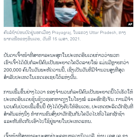
ວິທະຍາສາດ-ເທັກໂນໂລຈີ
ທຸລະກິດ
ພາສາອັງກິດ
ຄົນລໍຖ້າປ່ອນບັດຢູ່ນອກເມືອງ Prayagraj, ໃນແຂວງ Uttar Pradesh, ທາງ
ວີດີໂອ
ພາກເໜືອຂອງອິນເດຍ, ວັນທີ 15 ເມສາ, 2021.
ສຽງ
ບັນດາເຈົ້າໜ້າທີ່ສາທາລະນະສຸກໃນປະເທດອິນເດຍກ່າວວ່າພວກ
ລາຍການກະຈາຍສຽງ
ເຂົາເຈົ້າໄດ້ນັບກໍລະນີຄົນເປັນພະຍາດໂຄວິດລາຍໃໝ່ ແມ່ນມີຫຼາຍກວ່າ
ຕິດຕາມພວກເຮົາ ທີ່
200,000 ຄົນໃນວັນພະຫັດວານນີ້, ເຊິ່ງເປັນວັນທີ່ມີຈຳນວນສູງທີ່ສຸດ
ລາຍງານ
ສຳລັບປະເທດໃນເຂດເອເຊຍໃຕ້ແຫ່ງນັ້ນ.
ການເພີ້ມຂຶ້ນຢ່າງໄວວາ ຂອງຈໍານວນກໍລະນີຄົນເປັນພະຍາດນີ້ໄດ້ເຮັດໃຫ້
ພາສາຕ່າງໆ
ປະເທດອິນເດຍຂຸ້ນຂ້ຽວຊອກຫາຕຽງໃນໂຮງໝໍ ແລະອົກຊີເຈັນ. ການມີຈໍາ
ນວນຄົນປ່ວຍເພີ້ມຂຶ້ນນີ້ ຍັງໄດ້ບັງຄັບໃຫ້ອິນເດຍ, ປະເທດຜະລິດວັກຊີນທີ່
ສຳຄັນແຫ່ງນຶ່ງ ທໍາການຂົນສົ່ງຢາວັກຊີນກັນໂຄວິດໄປທົ່ວໂລກຊັກຊ້າ
ແລະຫັນທິດກັບເອົາໄປໃຊ້ຢູ່ພາຍໃນປະເທດແທນ.
ເຈົ້າໜ້າທີ່ສາທາລະນະສຸກຢູ່ນະຄອນຫລວງນິວເດລີ, ທ່ານ ເອສ.ເຄ ຊາ