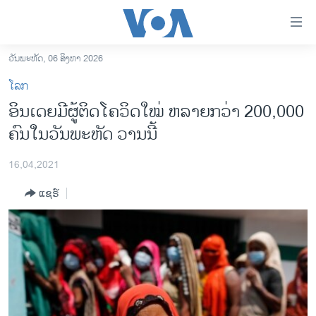
ລິ້ງ
ສຳຫລັບ
ເຂົ້າ
ວັນພະຫັດ, 06 ສິງຫາ 2026
ຫາ
ໂຮມເພຈ
ໂລກ
ຂ້າມ
ລາວ
ອິນເດຍມີຜູ້ຕິດໂຄວິດໃໝ່ ຫລາຍກວ່າ 200,000
ຂ້າມ
ອາເມຣິກາ
ຄົນໃນວັນພະຫັດ ວານນີ້
ຂ້າມ
ໄປ
ການເລືອກຕັ້ງ ປະທານາທີບໍດີ ສະຫະລັດ 2024
ຫາ
16,04,2021
ຂ່າວ​ຈີນ
ຊອກ
ແຊຣ໌
ຄົ້ນ
ໂລກ
ເອເຊຍ
ອິດສະຫຼະພາບດ້ານການຂ່າວ
ຊີວິດຊາວລາວ
ຊຸມຊົນຊາວລາວ