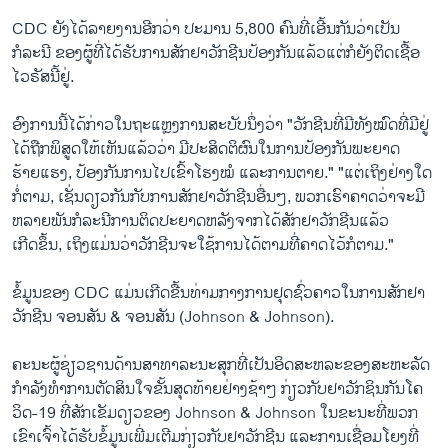
CDC ຍັງໄດ້ລາຍງານອີກວ່າ ປະມານ 5,800 ຄົນທີ່ເອີ້ນກັນວ່າເປັນ
ກໍລະນີ ຂອງຜູ້ທີ່ໄດ້ຮັບການສັກຢາວັກຊີນປ້ອງກັນແລ້ວແຕ່ກໍຍັງຕິດເຊື້ອ
ໄວຣັສນີ້ຢູ່.
ອົງການນີ້ໄດ້ກ່າວໃນຖະແຫຼງການສະບັບນຶ່ງວ່າ "ວັກຊີນທີ່ມີທັງໝົດທີ່ມີຢູ່
ໄດ້ຖືກພິສູດໃຫ້ເຫັນແລ້ວວ່າ ມີປະສິດຕິຜົນໃນການປ້ອງກັນພະຍາດ
ຮ້າຍແຮງ, ປ້ອງກັນການໄປເຂົ້າໂຮງໝໍ ແລະການຕາຍ." "ແຕ່ເຖິງຢ່າງໃດ
ກໍ່ຕາມ, ເຊັ່ນດຽວກັນກັບການສັກຢາວັກຊີນອື່ນໆ, ພວກເຮົາຄາດວ່າຈະມີ
ຫລາຍພັນກໍລະນີການຕິດປະຍາດຫລັງຈາກໄດ້ສັກຢາວັກຊີນແລ້ວ
ເກີດຂຶ້ນ, ເຖິງແມ່ນວ່າວັກຊີນຈະໃຊ້ການໄດ້ຕາມທີ່ຄາດໄວ້ກໍຕາມ."
ຂໍ້ມູນຂອງ CDC ແມ່ນເກີດຂື້ນທ່າມກາງການຢຸດຊົ່ວຄາວໃນການສັກຢາ
ວັກຊີນ ຈອນສັນ & ຈອນສັນ (Johnson & Johnson).
ຄະນະຜູ້ຊ່ຽວຊານດ້ານສາທາລະນະສຸກທີ່ເປັນອິດສະຫລະຂອງສະຫະລັດ
ກຳລັງທໍາການຕັດສິນໃຈຂັ້ນສຸດທ້າຍຢ່າງຊ້າໆ ກ່ຽວກັບຢາວັກຊິນກັນໂຄ
ວິດ-19 ທີ່ສັກເຂັມດຽວຂອງ Johnson & Johnson ໃນຂະນະທີ່ພວກ
ເຂົາເຈົ້າໄດ້ຮັບຂໍ້ມູນເພີ່ມເຕີມກ່ຽວກັບຢາວັກຊີນ ແລະການເຊື່ອມໂຍງທີ່