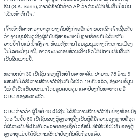
ຣິນ (S.K. Sarin), ກ່າວຕໍ່ສຳນັກຂ່າວ AP ວ່າ ກໍລະນີທີ່ເພີ່ມຂຶ້ນນີ້ແມ່ນ
“ເປັນໜ້າຕົກໃຈ.”
ເຈົ້າໜ້າທີ່ສາທາລະນະສຸກບາງຄົນຍັງກ່າວອີກວ່າ ພວກເຂົາເຈົາເຊື່ອກັນ
ວ່າ ງານບຸນຮິນດູເຊິ່ງຜູ້ທີ່ນັບຖືສາສະໜານີ້ ຫຼາຍຮ້ອຍຄົນໄດ້ພາກັນ
ອາບນໍ້າໃນແມ່ ນໍ້າຄົງຄາ, ພ້ອມທັງການໂຮມຊຸມນຸມທາງດ້ານການເມືອງ
ໃນໄລຍະມໍ່ໆມານີ້, ອາດຈະປະກອບສ່ວນເຂົ້າເຮັດໃຫ້ມີການເພີ່ມຂຶ້ນທີ່
ເປັນຂີດໝາຍນີ້.
ຫລາຍກວ່າ 30 ເປີເຊັນ ຂອງຜູ້ໃຫຍ່ໃນສະຫະລັດ, ປະມານ 78 ລ້ານ 5
ແສນຄົນໄດ້ຮັບການສັກຢາວັກຊີນກັນໂຄວິດ-19 ຄົບແລ້ວ, ອີງຕາມຂໍ້ມູນ
ໃໝ່ ທີ່ເປີດເຜີຍອອກມາໂດຍສູນຄວບຄຸມ ແລະປ້ອງກັນພະຍາດ ຫລື
CDC ຂອງສະຫະລັດ.
CDC ກ່າວວ່າ ຜູ້ໃຫຍ່ 48 ເປີເຊັນ ໄດ້ຮັບການສັກຢາວັກຊີນຢ່າງໜ້ອຍນຶ່ງ
ໂດສ ໃນນັ້ນ 80 ເປີເຊັນຂອງຜູ້ສູງອາຍຸຊຶ່ງເປັນຜູ້ທີ່ມີຄວາມສ່ຽງຫຼາຍທີ່ສຸດ
ຕໍ່ຜົນກະທົບທີ່ເປັນອັນຕະລາຍຂອງເຊື້ອໄວຣັສນີ້. ຫົກສິບສີ່ເປີເຊັນຂອງຜູ້
ສູງອາຍຸແມ່ນໄດ້ຮັບການສັກຢາປ້ອງກັນຄົບຖ້ວນແລ້ວ.