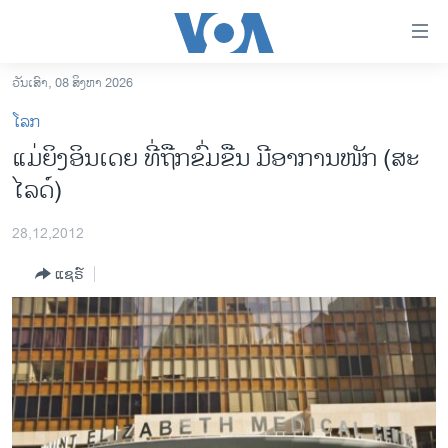
ລິ້ງ
ສຳຫລັບ
ເຂົ້າ
ວັນເສົາ, 08 ສິງຫາ 2026
ຫາ
ໂຮມເພຈ
ໂລກ
ຂ້າມ
ລາວ
ແມ່ຍິງອິນເດຍ ທີ່ຖືກຂົ່ມຂືນ ມີອາການໜັກ (ສະ
ຂ້າມ
ອາເມຣິກາ
ໄລດ໌)
ຂ້າມ
ໄປ
ການເລືອກຕັ້ງ ປະທານາທີບໍດີ ສະຫະລັດ 2024
ຫາ
28,12,2012
ຂ່າວ​ຈີນ
ຊອກ
ແຊຣ໌
ຄົ້ນ
ໂລກ
ເອເຊຍ
ອິດສະຫຼະພາບດ້ານການຂ່າວ
ຊີວິດຊາວລາວ
ຊຸມຊົນຊາວລາວ