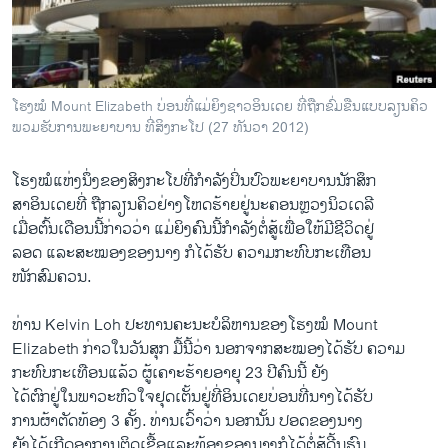
ວິທະຍາສາດ-ເທັກໂນໂລຈີ
ທຸລະກິດ
ພາສາອັງກິດ
ໂຮງໝໍ Mount Elizabeth ບ່ອນທີ່ແມ່ຍິງຊາວອິນເດຍ ທີ່ຖືກຂົ່ມຂືນແບບລຽນຄິວ
ວີດີໂອ
ພວມຮັບການພະຍາບານ ທີ່ສິງກະໂປ (27 ທັນວາ 2012)
ສຽງ
ໂຮງໝໍແຫ່ງນຶ່ງຂອງສິງກະໂປທີ່ກຳລັງປິ່ນປົວພະຍາບານນັກສຶກ
ລາຍການກະຈາຍສຽງ
ສາອິນເດຍທີ່ ຖືກລຽນຄິວຢ່າງໂຫດຮ້າຍຢູ່ນະຄອນຫຼວງນິວເດລີ
ຕິດຕາມພວກເຮົາ ທີ່
ເມື່ອຕົ້ນເດືອນນີ້ກ່າວວ່າ ແມ່ຍິງຄົນນີ້ກຳລັງຕໍ່ສູ້ເພື່ອໃຫ້ມີຊີວິດຢູ່
ລາຍງານ
ລອດ ແລະສະໝອງຂອງນາງ ກໍໄດ້ຮັບ ຄວາມກະທົບກະເທືອນ
ໜັກສົມຄວນ.
ພາສາຕ່າງໆ
ທ່ານ Kelvin Loh ປະທານຄະນະບໍລິຫານຂອງໂຮງໝໍ Mount
Elizabeth ກ່າວໃນວັນສຸກ ມື້ນີ້ວ່າ ນອກຈາກສະໝອງໄດ້ຮັບ ຄວາມ
ກະທົບກະເທືອນແລ້ວ ຜູ້ເຄາະຮ້າຍອາຍຸ 23 ປີຄົນນີ້ ຍັງ
ໄດ້ຕົກຢູ່ໃນພາວະຫົວໃຈຢຸດເຕັ້ນຢູ່ທີ່ອິນເດຍບ່ອນທີ່ນາງໄດ້ຮັບ
ການຜ້າຕັດທ້ອງ 3 ຄັ້ງ. ທ່ານເວົ້າວ່າ ນອກນັ້ນ ປອດຂອງນາງ
ຍັງໄດ້ເກີດອາການຕິດເຊື້ອແລະທ້ອງຂອງນາງກໍໄດ້ຕໍ່ສູ້ດີ້ນຮົນ