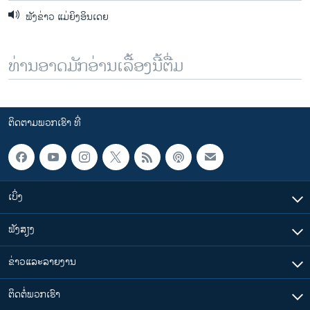
ຟັງຂ່າວ ແມ່ຍິງອິນເດຍ
ທ່ານອາດມັກອ່ານເລື້ອງນີ້ຕື່ມ
ຕິດຕາມພວກເຮົາ ທີ່
ເບິ່ງ
ຟັງສຽງ
ຂ່າວແລະລາຍງານ
ຕິດຕໍ່ພວກເຮົາ