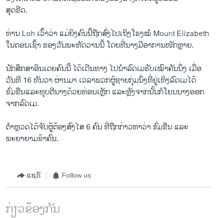
ສຸດຂີດ.
ທ່ານ Loh ເວົ້າວ່າ ແມ່ຍິງຄົນນີ້ຖືກສົ່ງໄປເຖິງໂຮງໝໍ Mount Elizabeth
ໃນຕອນເຊົ້າ ຂອງວັນພະຫັດວານນີ້ ໂດຍທີ່ນາງມີອາການໜັກຫຼາຍ.
ນັກສຶກສາອິນເດຍຄົນນີ້ ໄດ້ເດີນທາງ ໄປນຳລົດເມຮັບເໝົາຄັນນຶ່ງ ເມື່ອ
ວັນທີ 16 ທັນວາ ຜ່ານມາ ເວລາພວກຜູ້ຊາຍກຸ່ມນຶ່ງທີ່ຢູ່ເທິງລົດເມໄດ້
ຂົ່ມຂືນແລະທຸບຕີນາງດ້ວຍທ່ອນເຫຼັກ ແລະຫຼັງຈາກນັ້ນກໍໂຍນນາງອອກ
ຈາກລົດເມ.
ຕຳຫຼວດໄດ້ຈັບຜູ້ຕ້ອງສົງໄສ 6 ຄົນ ທີ່ຖືກກ່າວຫາວ່າ ຂົ່ມຂືນ ແລະ
ພະຍາຍາມຂ້າຄົນ.
ແຊຣ໌
Follow us
ກ່ຽວຂ້ອງກັນ