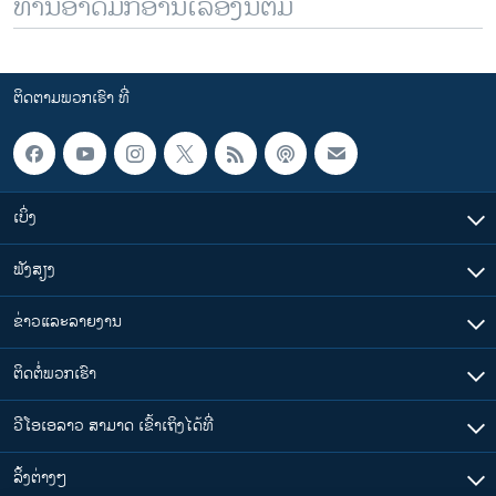
ທ່ານອາດມັກອ່ານເລື້ອງນີ້ຕື່ມ
ຕິດຕາມພວກເຮົາ ທີ່
ເບິ່ງ
ຟັງສຽງ
ຂ່າວແລະລາຍງານ
ຕິດຕໍ່ພວກເຮົາ
ວີໂອເອລາວ ສາມາດ ເຂົ້າເຖິງໄດ້ທີ່
​ລິ້ງ​ຕ່າງໆ