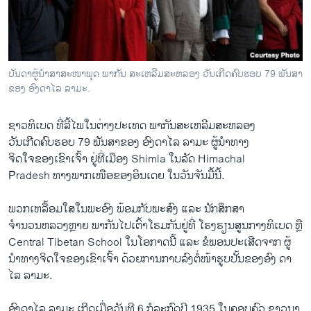
ວິທະຍາສາດ-ເທັກໂນໂລຈີ
ທຸລະກິດ
ພາສາອັງກິດ
ບັນດາຜູ້ນຳ​ສາສະໜາ​ພຸດ ​ພາກັນ ສະ​ເຫລີ​ມສະຫລອງ ວັນ​ເກີດ​ ຄົບຮອບ 79 ພັນ​ສາ​
ວີດີໂອ
ຂອງ ອົງດາ​ໄລ ລາ​ມະ.
ສຽງ
ຊາວ​ທິ​ເບ​ດ ທີ່​ລີ້​ໄພ​ໃນ​ຕ່າງປະ​ເທດ ພາກັນ​ສະ​ເຫລີ​ມສະຫລອງ
ລາຍການກະຈາຍສຽງ
ວັນ​ເກີດ​ຄົບຮອບ 79 ພັນ​ສາ​ຂອງ ອົງດາ​ໄລ ລາ​ມະ ຜູ້ນຳ​ທາງ
ຕິດຕາມພວກເຮົາ ທີ່
​ຈິດ​ໃຈ​ຂອງເຂົາ​ເຈົ້າ ຢູ່​ທີ່​ເມືອງ Shimla ​ໃນ​ລັດ Himachal
ລາຍງານ
Pradesh ທາງພາກ​ເໜືອ​ຂອງອິນ​ເດຍ ​ໃນ​ວັນ​ຈັນ​ມື້​ນີ້.
ພວກ​ເຫລື້ອມ​ໃສໃນພະ​ອົງ ພ້ອມ​ກັບພະສົງ ​ແລະ ນັກ​ສຶກສາ
ພາສາຕ່າງໆ
ຈຳນວນ​ຫລວງຫຼາຍ ພາກັນໄປເຕົ້າ​ໂຮມ​ກັນ​ຢູ່​ທີ່ ​ໂຮງຮຽນ​ສູນ​ກາງທິ​ເບ​ດ ຫຼື
Central Tibetan School ​ໃນໂອກາດນີ້ ​ແລະ ຂໍ​ພອນ​ປະ​ເສີດ​ຈາກ ຜູ້
ນຳ​ທາງ​ຈິດ​ໃຈ​ຂອງເຂົາ​ເຈົ້າ ດ້ວຍ​ການ​ກາບ​ລົງ​ຕໍ່ໜ້າ​ຮູບ​ປັ້ນ​ຂອງອົງ ດາ​
ໄລ ລາ​ມະ.
ອົງດາ​ໄລ ລາ​ມະ ເກີດເມື່ອວັນ​ທີ 6 ກໍລະກົດປີ 1935 ໃນຄອບຄົວ​ ຊາວນາ ​