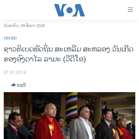
ລິ້ງ
ສຳຫລັບ
ເຂົ້າ
ວັນອາທິດ, 09 ສິງຫາ 2026
ຫາ
ໂຮມເພຈ
ເອເຊຍ
ຂ້າມ
ລາວ
ຊາວທິເບດພັດຖິ່ນ ສະ​ເຫລີ​ມ ສະຫລອງ ວັນ​ເກີດ​​
ຂ້າມ
ອາເມຣິກາ
ຂອງອົງດາ​ໄລ ລາ​ມະ (ວີດີໂອ)
ຂ້າມ
ໄປ
ການເລືອກຕັ້ງ ປະທານາທີບໍດີ ສະຫະລັດ 2024
ຫາ
07,07,2014
ຂ່າວ​ຈີນ
ຊອກ
ແຊຣ໌
ຄົ້ນ
ໂລກ
ເອເຊຍ
ອິດສະຫຼະພາບດ້ານການຂ່າວ
ຊີວິດຊາວລາວ
ຊຸມຊົນຊາວລາວ