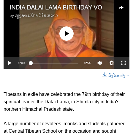
INDIA DALAI LAMA BIRTHDAY VO
by
ສຽງອາເມຣິກາ ວີໂອເອລາວ
No media source currently available
0:00
0:54
ລິງໂດຍກົງ
Tibetans in exile have celebrated the 79th birthday of their
spiritual leader, the Dalai Lama, in Shimla city in India's
northern Himachal Pradesh state.
A large number of devotees, monks and students gathered
at Central Tibetan School on the occasion and sought