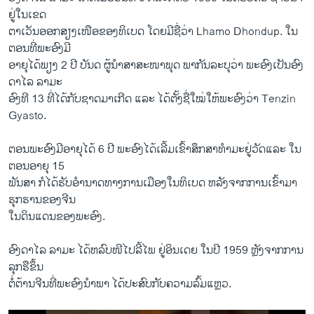
ຢູ່​ໃນເຂດ
​ຕາ​ເວັນ​ອອກສຽງ​ເໜືອ​ຂອງທິ​ເບ​ດ ໂດຍ​ມີ​ຊື່ວ່າ Lhamo Dhondup. ​ໃນ
ຕອນ​ທີ່ພະອົງ​ມີ​
ອາຍຸ​ໄດ້​ພຽງ 2 ປີ ບັນດ ຜູ້ນຳ​ສາສະໜາ​ພຸດ ​ພາກັນ​ລະບຸ​ວ່າ ພະອົງ​ເປັນອົງ
ດາ​ໄລ ລາ​ມະ
ອົງ​ທີ 13 ທີ່​ໄດ້​ກັບ​ຊາດ​ມາ​ເກີດ ​ແລະ ​ໄດ້​ຕັ້ງຊື່​ໃໝ່​ໃຫ້​ພະອົງ​ວ່າ Tenzin
Gyasto.
ຕອນ​ພະອົງ​ມີອາຍຸ​ໄດ້ 6 ປີ ພະອົງ​ໄດ້​ເລີ້ມ​ເຂົ້າສຶກສາ​ທຳ​ມະຢູ່​ວັດແລະ ​ໃນ​
ຕອນ​ອາຍຸ 15
ພັນ​ສາ ກໍໄດ້​ຮັບ​ອຳນາດທາງ​ການ​ເມືອງ​ໃນ​ທິ​ເບ​ດ ຫລັງ​ຈາກ​ການ​ເຂົ້າມາ​
ຮຸກ​ຮານ​ຂອງຈີນ ​
ໃນ​ດິນ​ແດນ​ຂອງ​ພະ​ອົງ.
ອົງດາ​ໄລ ລາ​ມະ ​ໄດ້​ຫລົບໜີໄປ​ລີ້​ໄພ ຢູ່​ອິນ​ເດຍ ​ໃນ​ປີ 1959 ຫຼັງຈາກ​ການ​
ລຸກ​ຮື​ຂຶ້ນ
ຕໍ່​ຕ້າ​ນຈີນ​ທີ່ພະ​ອົງ​ນຳພາ ​ໄດ້​ປະສົບ​ກັບ​ຄວາມ​ລົ້ມ​ແຫຼວ.