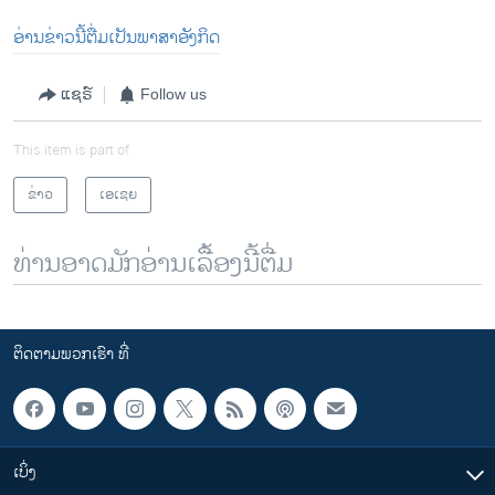
ອ່ານຂ່າວນີ້ຕື່ມເປັນພາສາອັງກິດ
ແຊຣ໌
Follow us
This item is part of
ຂ່າວ
ເອເຊຍ
ທ່ານອາດມັກອ່ານເລື້ອງນີ້ຕື່ມ
ຕິດຕາມພວກເຮົາ ທີ່
ເບິ່ງ