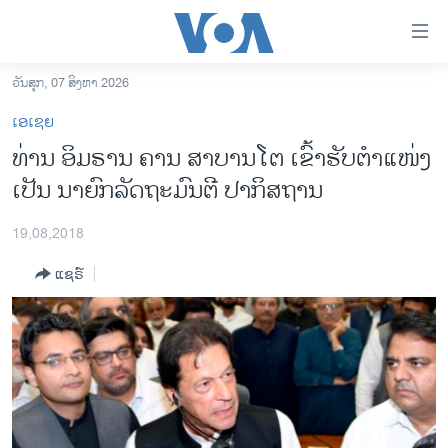
ລິ້ງ
ສຳຫລັບ
ເຂົ້າ
ວັນສຸກ, 07 ສິງຫາ 2026
ຫາ
ໂຮມເພຈ
ເອເຊຍ
ຂ້າມ
ລາວ
ທ່ານ ອິມຣານ ຄານ ສາບານໂຕ ເຂົ້າຮັບຕໍາແໜ່ງ
ຂ້າມ
ອາເມຣິກາ
ເປັນ ນາຍົກລັດຖະມົນຕີ ປາກິສຖານ
ຂ້າມ
ໄປ
ການເລືອກຕັ້ງ ປະທານາທີບໍດີ ສະຫະລັດ 2024
ຫາ
19,08,2018
ຂ່າວ​ຈີນ
ຊອກ
ແຊຣ໌
ຄົ້ນ
ໂລກ
ເອເຊຍ
ອິດສະຫຼະພາບດ້ານການຂ່າວ
ຊີວິດຊາວລາວ
ຊຸມຊົນຊາວລາວ