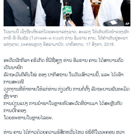
ວິທະຍາສາດ-ເທັກໂນໂລຈີ
ທຸລະກິດ
ພາສາອັງກິດ
ໃນພາບນີ້ ເຊິ່ງຖືກເຜີຍແຜ່ໂດຍສະພາແຫ່ງຊາດ, ສະແດງ ໃຫ້ເຫັນຫົວໜ້າຂອງພັກ
ວີດີໂອ
ຕາຣີ-ອີ-ອິນຊັຟ (Tahreek-e-Insaf) ທ່ານ ອິມຣານ ຄານ, ໃຫ້ຄຳເຫັນຢູ່ສະພາ
ແຫ່ງຊາດ, ນະຄອນຫຼວງ ອິສລາມາບັດ, ປາກິສຖານ. 17 ສິງຫາ, 2018.
ສຽງ
ອະດີດນັກກິລາ ຄຣິເກັດ ທີ່ມີຊື່ສຽງ ທ່ານ ອິມຣານ ຄານ ໄດ້ສາບານຕົວ
ລາຍການກະຈາຍສຽງ
ຕິດຕາມພວກເຮົາ ທີ່
ເປັນນາຍົກ
ລາຍງານ
ລັດຖະມົນຕີຄົນໃໝ່ ຂອງ ປາກິສຖານ ໃນວັນເສົາວານນີ້, ແລະ ໄດ້ເອົາ
ການສະເໜີ
ວຽກງານທີ່ທ້າທາຍໃຫ້ແກ່ທ່ານ ກ່ຽວກັບ ການກໍ່ຕັ້ງ ລັດຖະບານພັນທະມິດ
ພາສາຕ່າງໆ
ຫຼັງຈາກ
ການປ່ຽນແປງ ການນຳພາໃນຫຼາຍທົດສະວັດທີ່ຜ່ານມາ ໄດ້ສະຫຼັບກັບ
ການປົກຄອງ
ໂດຍທະຫານໃນຫຼາຍໄລຍະ.
ທ່ານ ຄານ ໄດ້ກ່າວດ້ວຍຄວາມຮູ້ສຶກຫວັ່ນໄຫວ ຢູ່ພິທີໃນນະຄອນ ຫຼວງ