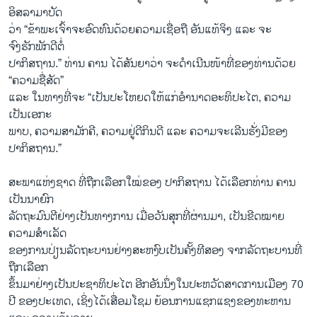
ອິສລາມາບັດ
ວ່າ “ຂ້າພະເຈົ້າຈະອົດທົນດ້ວຍຄວາມເຊື່ອຖື ອັນແທ້ຈິງ ແລະ ຈະ
ຈົງຮັກພັກດີຕໍ່
ປາກິສຖານ.” ທ່ານ ຄານ ໄດ້ສັນຍາວ່າ ຈະດຳເນີນໜ້າທີ່ຂອງທ່ານດ້ວຍ
“ຄວາມຊື່ສັດ”
ແລະ ໃນທາງທີ່ຈະ “ເປັນປະໂຫຍດໃຫ້ແກ່ອຳນາດອະທິປະໄຕ, ຄວາມ
ເປັນເອກະ
ພາບ, ຄວາມສາມັກຄີ, ຄວາມຢູ່ດີກິນດີ ແລະ ຄວາມຈະເລີນຮັ່ງມີຂອງ
ປາກິສຖານ.”
ສະພາແຫ່ງຊາດ ທີ່ຖືກເລືອກໃໝ່ຂອງ ປາກິສຖານ ໄດ້ເລືອກທ່ານ ຄານ
ເປັນນາຍົກ
ລັດຖະມົນຕີຢ່າງເປັນທາງການ ເມື່ອວັນສຸກທີ່ຜ່ານມາ, ເປັນຂີດໝາຍ
ຄວາມສຳເລັດ
ຂອງການປ່ຽນລັດຖະບານຢ່າງສະຫງົບເປັນຄັ້ງທີສອງ ຈາກລັດຖະບານທີ່
ຖືກເລືອກ
ຂຶ້ນມາຢ່າງເປັນປະຊາທິປະໄຕ ອີກອັນນຶ່ງໃນປະຫວັດສາດການເມືອງ 70
ປີ ຂອງປະເທດ, ເຊິ່ງໄດ້ເສື່ອມໂຊມ ຍ້ອນການແຊກແຊງຂອງທະຫານ