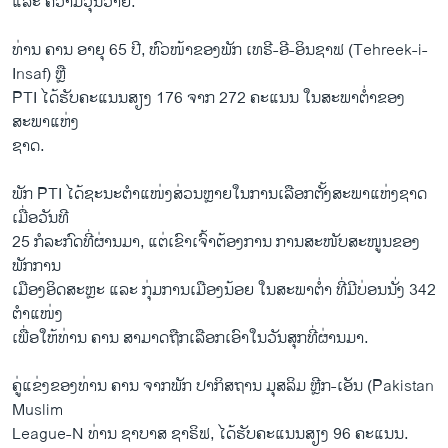
ແລະ ຄວາມວຸ້ນວາຍ.
ທ່ານ ຄານ ອາຍຸ 65 ປີ, ຫົວໜ້າຂອງພັກ ເທຣີ-ອີ-ອິນຊາຟ (Tehreek-i-
Insaf) ຫຼື
PTI ໄດ້ຮັບຄະແນນສຽງ 176 ຈາກ 272 ຄະແນນ ໃນສະພາຕໍ່າຂອງ
ສະພາແຫ່ງ
ຊາດ.
ພັກ PTI ໄດ້ຊະນະຕຳແໜ່ງສ່ວນຫຼາຍໃນການເລືອກຕັ້ງສະພາແຫ່ງຊາດ
ເມື່ອວັນທີ
25 ກໍລະກົດທີ່ຜ່ານມາ, ແຕ່ເຂົາເຈົ້າຕ້ອງການ ການສະໜັບສະໜູນຂອງ
ພັກການ
ເມືອງອິດສະຫຼະ ແລະ ກຸ່ມການເມືອງນ້ອຍ ໃນສະພາຕໍ່າ ທີ່ມີບ່ອນນັ່ງ 342
ຕຳແໜ່ງ
ເພື່ອໃຫ້ທ່ານ ຄານ ສາມາດຖືກເລືອກເອົາໃນວັນສຸກທີ່ຜ່ານມາ.
ຄູ່ແຂ່ງຂອງທ່ານ ຄານ ຈາກພັກ ປາກິສຖານ ມຸສລິມ ຫຼີກ-ເອັນ (Pakistan
Muslim
League-N ທ່ານ ຊາບາສ ຊາຣິຟ, ໄດ້ຮັບຄະແນນສຽງ 96 ຄະແນນ.