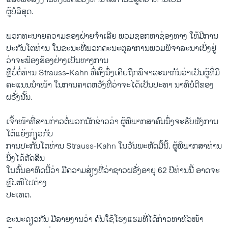
ຜູ້ບໍລິສຸດ.
ພວກທະນາຍຄວາມຂອງຝ່າຍຈຳເລີຍ ພວມຊອກຫາຊ່ອງທາງ ໃຫ້ມີການ
ປະກັນໂຕທ່ານ ໃນຂະນະທີ່ພວກຄະນະຕຸລາການພວມພິຈາລະນາເບິ່ງຢູ່
ວ່າຈະຟ້ອງຮ້ອງຢ່າງເປັນທາງການ
ຫຼືບໍ່ຕໍ່ທ່ານ Strauss-Kahn ທີ່ຄັ້ງນຶ່ງເຄີຍຖືກພິຈາລະນາກັນວ່າເປັນຜູ້ທີ່ມີ
ຄະແນນນຳໜ້າ ໃນການຄາດຫວັງທີ່ວ່າຈະໄດ້ເປັນປະທາ ນາທິບໍດີຂອງ
ຝຣັ່ງນັ້ນ.
ເຈົ້າໜ້າທີ່ສານກ່າວຕໍ່ພວກນັກຂ່າວວ່າ ຜູ້ພິພາກສາຄົນນຶ່ງຈະຮັບຟັງການ
ໂຕ້ແຍ້ງກ່ຽວກັບ
ການປະກັນໂຕທ່ານ Strauss-Kahn ໃນວັນພະຫັດມື້ນີ້. ຜູ້ພິພາກສາທ່ານ
ນຶ່ງໄດ້ຕັດສິນ
ໃນຕົ້ນອາທິດນີ້ວ່າ ມີ​ຄວາມ​ສ່ຽງ​ທີ່​ວ່າຊາວຝຣັ່ງອາຍຸ 62 ປີທ່ານນີ້ ອາດຈະ
ຫຼົບໜີໄປຕ່າງ
ປະເທດ.
ຂະນະດຽວກັນ ມີລາຍງານວ່າ ຄົນໃຊ້ໂຮງແຮມທີ່ໄດ້ກ່າວຫາຫົວໜ້າ