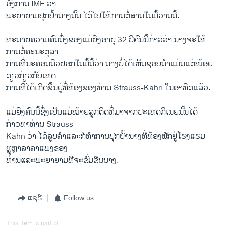
ອົງການ IMF ວ່າ
ພະຍາຍາມປຸກປໍ້ານາງນັ້ນ ໄດ້​ໄປໃຫ້ການຕໍ່ສານໃນມື້ວານນີ້.
ທະນາຍຄວາມຄົນນຶ່ງຂອງແມ່ຍິງອາຍຸ 32 ປີຄົນນີ້ກ່າວວ່າ ນາງຈະໃຫ້
ການຕໍ່ຄະນະຕຸລາ
ການທີ່ນະຄອນນິວຢອກ​ໃນ​ມື້​ນີ້ວ່າ ນາງບໍ່ໄດ້ເຫັນຊອບນຳແມ່ນແຕ່ໜ້ອຍ
ດຽວກ່ຽວກັບເຫດ
ການທີ່ໄດ້ເກີດຂຶ້ນຢູ່ທີ່ຫ້ອງຂອງທ່ານ Strauss-Kahn ໃນອາທິດແລ້ວ.
ແມ່ຍິງຄົນນີ້ຊຶ່ງເປັນແມ່ໝ້າ​ຍລູກຕິດທີ່ມາຈາກປະເທດກີເນຍນັ້ນໄດ້
ກ່າວຫາທ່ານ Strauss-
Kahn ວ່າ ໄດ້ລູບຄຳແລະກໍທຳການປຸກປໍ້ານາງທີ່ຫ້ອງພັກຢູ່ໂຮງແຮມ
ຫຼູຫຼາລາຄາແພງຂອງ
ທ່ານແລະພະຍາຍາມທີ່ຈະຂົ່ມຂືນນາງ.
ແຊຣ໌
Follow us
This item is part of