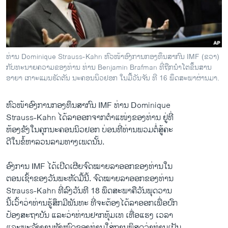
ວິທະຍາສາດ-ເທັກໂນໂລຈີ
ທຸລະກິດ
ພາສາອັງກິດ
ທ່ານ Dominique Strauss-Kahn ຫົວໜ້າອົງການກອງທຶນສາກົນ IMF (ຂວາ)
ວີດີໂອ
ກັບທະນາຍຄວາມຂອງທ່ານ ທ່ານ Benjamin Brafman ທີ່ຖືກນຳໂຕຂຶ້ນສານ
ອາຍາ ເກາະແມນຮັດຕັນ ນະຄອນນິວຢອກ ໃນມື້ວັນຈັນ ທີ 16 ພຶດສະພາຜ່ານມາ.
ສຽງ
ລາຍການກະຈາຍສຽງ
ຫົວໜ້າອົງການກອງທຶນສາກົນ IMF ທ່ານ Dominique
ຕິດຕາມພວກເຮົາ ທີ່
Strauss-Kahn ໄດ້ລາອອກຈາກຕຳແໜ່ງຂອງທ່ານ ຢູ່ທີ່
ລາຍງານ
ຫ້ອງຂັງໃນຄຸກນະຄອນນິວຢອກ ບ່ອນທີ່ທ່ານພວມຕໍ່ສູ້ຄະ
ດີໃນຂໍ້ຫາລວນລາມທາງເພດນັ້ນ.
ພາສາຕ່າງໆ
ອົງການ IMF ໄດ້ເປີດເຜີຍຈົດໝາຍລາອອກຂອງທ່ານໃນ
ຕອນເຊົ້າຂອງວັນພະຫັດມື້ນີ້. ຈົດໝາຍລາ​ອອກຂອງທ່ານ
Strauss-Kahn ທີ່ລົງວັນທີ 18 ພຶດສະພາຄືວັນພຸດວານ
ນີ້ເວົ້າວ່າທ່ານຮູ້ສຶກມີພັນທະ ທີ່ຈະຕ້ອງໄດ້ລາອອກເພື່ອປົກ
ປ້ອງສະຖາບັນ ​ແລະ​ວ່າທ່ານຢາກທຸ້ມເທ ເຫື່ອແຮງ ເວລາ
ແລະພະລັງງານທັງໝົດຂອງທ່ານ​ໃສ່​ການພິສູດວ່າທ່ານເປັນ