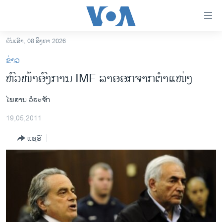
ລິ້ງ
ສຳຫລັບ
ເຂົ້າ
ວັນເສົາ, 08 ສິງຫາ 2026
ຫາ
ໂຮມເພຈ
ຂ່າວ
ຂ້າມ
ລາວ
ຫົວໜ້າອົງການ IMF ລາອອກຈາກຕຳແໜ່ງ
ຂ້າມ
ອາເມຣິກາ
ຂ້າມ
ໄພສານ ວໍຣະຈັກ
ໄປ
ການເລືອກຕັ້ງ ປະທານາທີບໍດີ ສະຫະລັດ 2024
ຫາ
19,05,2011
ຂ່າວ​ຈີນ
ຊອກ
ຄົ້ນ
ແຊຣ໌
ໂລກ
ເອເຊຍ
ອິດສະຫຼະພາບດ້ານການຂ່າວ
ຊີວິດຊາວລາວ
ຊຸມຊົນຊາວລາວ