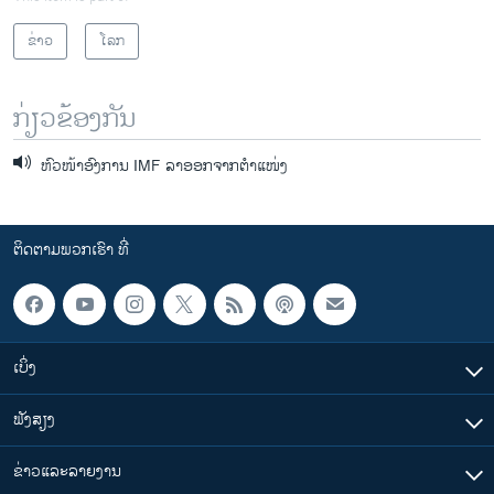
ຂ່າວ
ໂລກ
ກ່ຽວຂ້ອງກັນ
ຫົວໜ້າອົງການ IMF ລາອອກຈາກຕຳແໜ່ງ
ຕິດຕາມພວກເຮົາ ທີ່
ເບິ່ງ
ຟັງສຽງ
ຂ່າວແລະລາຍງານ