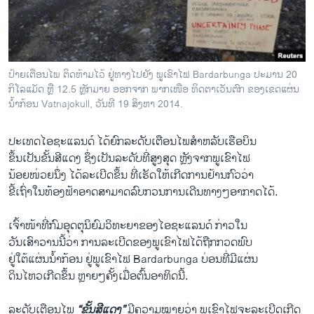
ວິທະຍາສາດ-ເທັກໂນໂລຈີ
ທຸລະກິດ
ພາສາອັງກິດ
ປ້າຍເຕືອນໄພ ຕິດຫ້າມໄວ້ ຢູ່ທາງໄປຍັງ ພູເຂົາໄຟ Bardarbunga ປະມານ 20
ວີດີໂອ
ກິໂລແມັດ ຫຼື 12.5 ຫຼັກມາຍ ອອກຈາກ ພາກເໜືອ ທິດຕາເວັນຕົກ ຂອງເຂດແຜ່ນ
ນ້ຳກ້ອນ Vatnajokull, ວັນທີ 19 ສິງຫາ 2014.
ສຽງ
ປະ​ເທດ​ໄອ​ຊະ​ແລນດ໌ ​ໄດ້​ຍົກ​ລະດັບເຕືອນ​ໄພ​ສຳ​ຫລັບ​ເຮືອບິນ
ລາຍການກະຈາຍສຽງ
ຕິດຕາມພວກເຮົາ ທີ່
ຂຶ້ນ​ເປັນຂັ້ນສີ​ແດງ ຊຶ່ງ​ເປັນ​ລະດັບ​ທີ່ສູງ​ສຸດ ຫຼັງຈາກພູ​ເຂົາ​ໄຟ
ລາຍງານ
​ນ້ອຍ​ໜ່ວຍ​ນຶ່ງ ໄດ້​ລະ​ເບີດ​ຂຶ້ນ ທີ່​ເຮັດ​ໃຫ້​ເກີດ​ການ​ຢ້ານ​ກົວ​ວ່າ
ຂີ້​ເຖົ່າ​ໃນ​ທ້ອງຟ້າ​ອາດ​ສາມາດ​ລົບ​ກວນ​ການ​ເດີນທາງໆ​ອາກາດ​ໄດ້.
ພາສາຕ່າງໆ
​ເຈົ້າໜ້າ​ທີ່ກົມ​ອຸດ​ຕຸ​ນິຍົມ​ວິທະຍາ​ຂອງ​ໄອ​ຊະ​ແລນດ໌ ​ກ່າວໃນ
​ວັນ​ເສົາ​ວານ​ນີ້ວ່າ ​ການລະ​ເບີດ​ຂອງ​ພູ​ເຂົາ​ໄຟ​ໄດ້​ຖືກ​ກວດ​ພົບ
ຢູ່​ໃຕ້​ແຜ່ນ​ນ້ຳກ້ອນ ຢູ່ພູ​ເຂົາ​ໄຟ Bardarbunga ບ່ອນ​ທີ່​ມີ​ແຜ່ນ
​ດິນ​ໄຫວເກີດ​ຂຶ້ນ ຫຼາຍໆ​ຄັ້ງ​ເມື່ອ​ຕົ້ນອາທິດ​ນີ້.
ລະດັບ​ເຕືອນ​ໄພ
“ຂັ້ນສີ​ແດງ”
​ມີຄວາມໝາຍ​ວ່າ​ ​ພູ​ເຂົາ​ໄຟ​ຈະລະ​ເບີດ​ເກີດ​