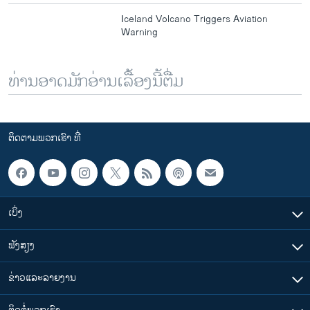
Iceland Volcano Triggers Aviation
Warning
ທ່ານອາດມັກອ່ານເລື້ອງນີ້ຕື່ມ
ຕິດຕາມພວກເຮົາ ທີ່
ເບິ່ງ
ຟັງສຽງ
ຂ່າວແລະລາຍງານ