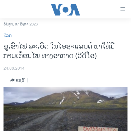
ລິ້ງ
ສຳຫລັບ
ເຂົ້າ
ວັນສຸກ, 07 ສິງຫາ 2026
ຫາ
ໂຮມເພຈ
ໂລກ
ຂ້າມ
ລາວ
ພູເຂົາໄຟ ລະເບີດ ໃນໄອຊະແລນດ໌ ພາໃຫ້ມີ
ຂ້າມ
ອາເມຣິກາ
ການເຕືອນໄພ ທາງອາກາດ (ວີດີໂອ)
ຂ້າມ
ໄປ
ການເລືອກຕັ້ງ ປະທານາທີບໍດີ ສະຫະລັດ 2024
ຫາ
24,08,2014
ຂ່າວ​ຈີນ
ຊອກ
ແຊຣ໌
ຄົ້ນ
ໂລກ
ເອເຊຍ
ອິດສະຫຼະພາບດ້ານການຂ່າວ
ຊີວິດຊາວລາວ
ຊຸມຊົນຊາວລາວ