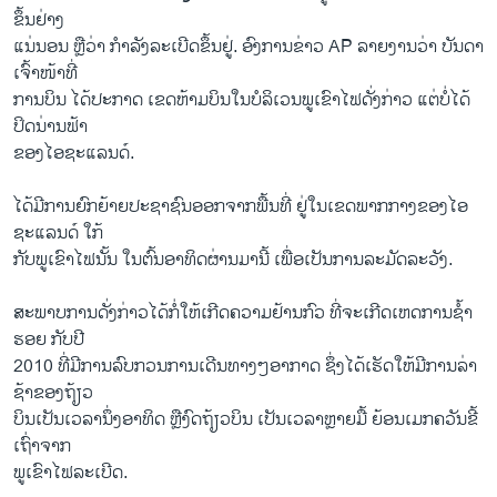
ຂຶ້ນຢ່າງ​
ແນ່ນອນ ຫຼືວ່າ ​ກຳລັງ​ລະ​ເບີດຂຶ້ນຢູ່. ອົງການ​ຂ່າວ​ AP ລາຍງານ​ວ່າ ​ບັນດາ
ເຈົ້າໜ້າ​ທີ່​
ການ​ບິນ ​ໄດ້​ປະກາດ ​ເຂດ​ຫ້າມ​ບິນ​ໃນ​ບໍລິ​ເວນ​ພູ​ເຂົາ​ໄຟ​ດັ່ງກ່າວ ​ແຕ່​ບໍ່​ໄດ້​
ປິດ​ນ່ານຟ້າ​
ຂອງໄອ​ຊະແລນດ໌.
ໄດ້ມີ​ການຍົກຍ້າຍປະຊາຊົນ​ອອກ​ຈາກ​ພື້ນ​ທີ່ ຢູ່​ໃນ​ເຂດ​ພາກ​ກາງຂອງໄອ​
ຊະ​ແລນດ໌ ​ໃກ້​
ກັບ​ພູ​ເຂົາ​ໄຟ​ນັ້ນ ​ໃນ​ຕົ້ນອາທິດ​ຜ່ານ​ມາ​ນີ້ ​ເພື່ອ​ເປັນ​ການ​ລະມັດລະວັງ.
ສະພາບ​ການ​ດັ່ງກ່າວ​ໄດ້​ກໍ່ໃຫ້​ເກີດ​ຄວາມຢ້ານກົວ ​ທີ່​ຈະ​ເກີດ​ເຫດການ​ຊ້ຳ​
ຮອຍ ກັບປີ
2010 ທີ່​ມີ​ການ​ລົບ​ກວນ​ການ​ເດີນ​ທາງໆ​ອາກາດ ຊຶ່ງ​ໄດ້​ເຮັດ​ໃຫ້​ມີ​ການລ່າ​
ຊ້າ​ຂອງ​ຖ້ຽວ​
ບິນເປັນ​ເວລາ​ນຶ່ງ​ອາທິດ ຫຼືງົດ​ຖ້ຽວ​ບິນ ​ເປັນ​ເວລາຫຼາຍມື້ ຍ້ອນເມກຄວັນຂີ້​
ເຖົ່າຈາກ
​ພູ​ເຂົາ​ໄຟ​ລະ​ເບີດ.