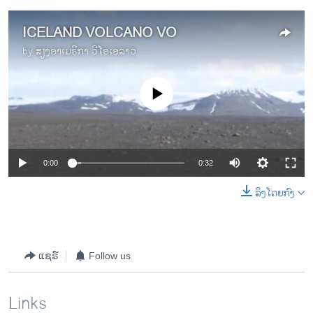
ICELAND VOLCANO VO
by
ສຽງອາເມຣິກາ ວີໂອເອລາວ
No media source currently available
0:00
0:32
ລິງໂດຍກົງ
ແຊຣ໌
Follow us
Links