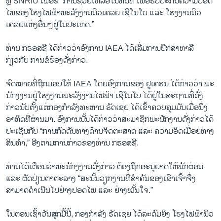
ຫຼື SNRIU ເພື່ອຂໍ “ການຊ່ວຍເຫລືອໃນທັນທີ ເພື່ອຮັບປະກັນຄວາມປອດ
ໄພຂອງໂຮງ​ໄຟ​ຟ້າພະລັງງານນິວເຄລຍ ເຊີໂນໂບ ແລະ ໂຮງງານນິວ
ເຄລຍແຫ່ງອື່ນໆຢູ່ໃນປະເທດ.”
ທ່ານ ກຣອສຊີ ໄດ້ກ່າວວ່າອົງການ IAEA ໄດ້ເລີ່ມການປຶກສາຫາລື
ກ່ຽວກັບ ການຂໍຮ້ອງດັ່ງກ່າວ.
ຈົດໝາຍທີ່ຖືກມອບໃຫ້ IAEA ໂດຍອົງການຂອງ ຢູເຄຣນ ໄດ້ກ່າວວ່າ ພະ
ນັກງງານຢູ່ໂຮງງານພະລັງງານໄຟຟ້າ ເຊີໂນໂບ ໄດ້ຢູ່ໃນສະຖານທີ່ດັ່ງ
ກ່າວນັບຕັ້ງແຕ່ກອງກຳລັງທະຫານ ຣັດເຊຍ ໄດ້ເຂົ້າຄວບຄຸມມັນເມື່ອນຶ່ງ
ອາທິດທີ່ຜ່ານມາ. ອົງການນັ້ນໄດ້ກ່າວວ່າສະມາຊິກພະນັກງານດັ່ງກ່າວໄດ້
ປະເຊີນກັບ “ການກົດດັນທາງດ້ານຈິດຕະສາດ ແລະ ຄວາມອິດເມື່ອຍທາງ
ສິນທຳ,” ອີງຕາມການກ່າວຂອງທ່ານ ກຣອສຊີ.
ທ່ານໄດ້ເຕືອນວ່າພະນັກງງານດັ່ງກ່າວ ຕ້ອງຖືກອະນຸຍາດໃຫ້ພັກຜ່ອນ
ແລະ ຜັດປ່ຽນຕາຕະລາງ “ສະນັ້ນວຽກງານທີ່ສຳຄັນຂອງເຂົາເຈົ້າຈຶ່ງ
ສາມາດດຳເນີນໄປຢ່າງປອດໄພ ແລະ ຢ່າງໝັ້ນໃຈ.”
ໃນຕອນເຊົ້າວັນສຸກມື້ນີ້, ກອງກຳລັງ ຣັດເຊຍ ໄດ້ລະດົມຍິງ ໂຮງໄຟ​ຟ້ານິວ