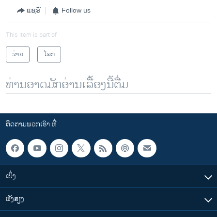
ແຊຣ໌
Follow us
This item is part of
ຂ່າວ
ໂລກ
ທ່ານອາດມັກອ່ານເລື້ອງນີ້ຕື່ມ
ຕິດຕາມພວກເຮົາ ທີ່
ເບິ່ງ
ຟັງສຽງ