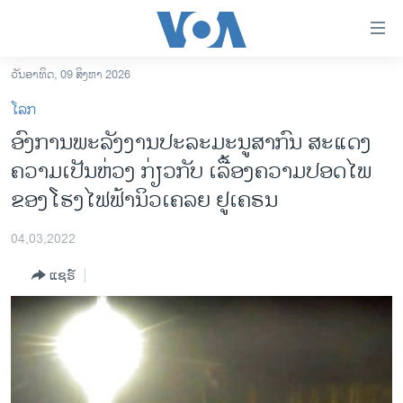
ລິ້ງ
ສຳຫລັບ
ເຂົ້າ
ວັນອາທິດ, 09 ສິງຫາ 2026
ຫາ
ໂຮມເພຈ
ໂລກ
ຂ້າມ
ລາວ
ອົງ​ການ​ພະ​ລັງ​ງານ​ປ​ະ​ລະ​ມະ​ນູ​ສາ​ກົນ ສະ​ແດງ​
ຂ້າມ
ອາເມຣິກາ
ຄວາມ​ເປັນ​ຫ່ວງ ​ກ່ຽວ​ກັບ ​ເລື້ອງ​ຄວາມ​ປອດ​ໄພ
ຂ້າມ
ໄປ
ການເລືອກຕັ້ງ ປະທານາທີບໍດີ ສະຫະລັດ 2024
ຂອງ​ໂຮງ​ໄຟ​ຟ້າ​ນິວ​ເຄ​ລຍ ຢູ​ເຄ​ຣນ
ຫາ
ຂ່າວ​ຈີນ
ຊອກ
04,03,2022
ຄົ້ນ
ໂລກ
ແຊຣ໌
ເອເຊຍ
ອິດສະຫຼະພາບດ້ານການຂ່າວ
ຊີວິດຊາວລາວ
ຊຸມຊົນຊາວລາວ