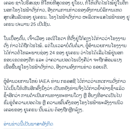
ເຄລຍ ຊາໂປຣິສເຊຍ ທີ່ໃຫຍ່ທີ່ສຸດຂອງ ຢູໂຣບ, ກໍ່ໃຫ້ເກີດໄຟໄໝ້ຢູ່ໃນຕຶກ
ນອກໂຮງໄຟ​ຟ້າດັ່ງກ່າວ, ອີງຕາມການກ່າວຂອງອົງການບໍລິການເຫດ
ສຸກເສີນລັດຂອງ ຢູເຄຣນ. ໂຮງໄຟ​ຟ້າດັ່ງກ່າວ ຜະລິດກະ​ແສໄຟຟ້າຂອງ ຢູ
ເຄຣນ ປະມານ 25 ເປີເຊັນ.
ໃນເບື້ອງຕົ້ນ, ເຈົ້າເມືອງ ເອເນີໂຮດາ ທີ່ຕັ້ງຢູ່ໃກ້ຄຽງໄດ້ກ່າວວ່າໂຮງງານ
ດັ່ງ ກ່າວໄດ້ຖືກໄຟໄໝ້. ແຕ່ໃນເວລາບໍ່ດົນຕໍ່ມາ, ຜູ້ອຳນວຍການໂຮງງານ
ໄດ້ກ່າວຕໍ່ໂທລະພາບຊ່ອງ 24 ຂອງ ຢູເຄຣນ ວ່າໄຟໄດ້ເລີ່ມໄໝ້ຢູ່ນອກ
ຂອບເຂດຂອງຕຶກ ແລະ ວ່າຄວາມປອດໄພເບິ່ງຄືວ່າ ຈະຖືກສ້ອມ​ແປງ​
ເພື່ອ​ຟື້ນ​ຟູໂຮງ​ໄຟ​ຟ້າດັ່ງກ່າວ, ອີງຕາມອົງການຂ່າວ ຣອຍເຕີ.
ຜູ້ອຳນວຍການໃຫຍ່ IAEA ທ່ານ ກຣອສຊີ ໄດ້ກ່າວວ່າເຫດການດັ່ງກ່າວ
ໄດ້ເນັ້ນໃຫ້ເຫັນອີກຄັ້ງນຶ່ງວ່າ ເປັນຫຍັງທ່ານຈຶ່ງໄດ້ກ່າວຢໍ້າຢ່າງຊໍ້າແລ້ວ
ຊໍ້າອີກວ່າ ການດຳເນີນການທາງທະຫານໃດໆ ຫຼື ອື່ນໆທີ່ອາດເປັນໄປ
ຂົ່ມຂູ່ຕໍ່ຄວາມປອດໄພ ຫຼື ຄວາມໝັ້ນຄົງຂອງໂຮງໄຟ​ຟ້າພະລັງງານນິວ
ເຄລຍຂອງ ຢູເຄຣນ ນັ້ນແມ່ນ ຕ້ອງຖືກຫຼີກລ້ຽງ.
ອ່ານຂ່າວນີ້ເປັນພາສາອັງກິດ