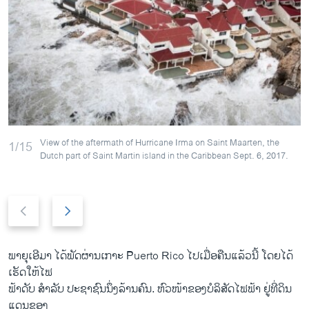
View of the aftermath of Hurricane Irma on Saint Maarten, the
1/15
Dutch part of Saint Martin island in the Caribbean Sept. 6, 2017.
P
N
r
e
e
x
v
t
ພາຍຸເອີມາ ໄດ້ພັດຜ່ານເກາະ Puerto Rico ໄປ​ເມື່ອຄືນ​ແລ້ວນີ້ ໂດຍໄດ້
i
s
ເຮັດໃຫ້ໄຟ
o
l
ຟ້າດັບ ສຳລັບ ປະຊາຊົນນຶ່ງລ້ານຄົນ. ຫົວໜ້າຂອງບໍລິສັດໄຟຟ້າ ຢູ່ທີ່ດິນ
u
i
ແດນຂອງ