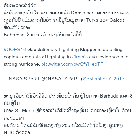
ອັນຕະລາຍຕໍ່ຊີວິດ
ສຳລັບປະຊາຊົນ ​ໃນ ສາທາລະນະລັດ Dominican. ສະພາບການແບບ
ດຽວກັນນີ້ ແມ່ນຄາດກັນວ່າ ຈະມີຢູ່ໃນໝູ່ເກາະ Turks ແລະ Caicos
ພ້ອມກັບ ເກາະ
Bahamas ໃນຕອນເດິກຂອງວັນພະຫັດມື້ນີ້.
#GOES16
Geostationary Lightning Mapper is detecting
copious amounts of lightning in
#Irma
's eye, evidence of a
strong hurricane.
pic.twitter.com/pwGfYHebTF
— NASA SPoRT (@NASA_SPoRT)
September 7, 2017
ພາຍຸ ເອີມາ ໄດ້ເອົາຊີວິດ ຢ່າງໜ້ອຍນຶ່ງຄົນ ຢູ່ໃນເກາະ Barbuda ແລະ 8
ຄົນ ຢູ່ໃນ
ເກາະ St. Martin ຫຼັງຈາກທີ່ໄດ້ພັດ​ເຂົ້າ​ຖະຫຼົ່ມ ພວກເກາະເຫຼົ່ານັ້ນ ດ້ວຍ
ຄວາມແຮງ
ລະດັບ 5 ໂດຍມີລົມພັດແຮງ​ເຖິງ 285 ກິໂລແມັດຕໍ່ຊົ່ວໂມງ. ສູນ​ກາງ
NHC ກ່າວວ່າ