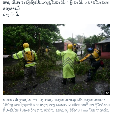
ພາຍຸ ເອີມາ ຈະຍັງຄົງເປັນພາຍຸຢູ່ໃນລະດັບ 4 ຫຼື ລະດັບ 5 ພາຍ​ໃນ​ໄລຍະ
ສອງສາມມື້
ຂ້າງໜ້ານີ້.
ພວກພະນັກງານກູ້ໄພ ຈາກ ອົງການຄຸ້ມຄອງເຫດການສຸກເສີນຂອງເທດສະບານ
ໄດ້ນຳຫຼວດເບິ່ງຖະໜົນສາຍຕ່າງໆ ຂອງ Matelnillo ເພື່ອຊອກຄົ້ນຫາ ຜູ້ໃດກໍຕາມ
ທີ່ປະສົບໄພ ໃນລະຫວ່າງ ການພັດຜ່ານ ຂອງພາຍຸເຮີຣິເຄນ Irma ໃນພາກຕາເວັນ