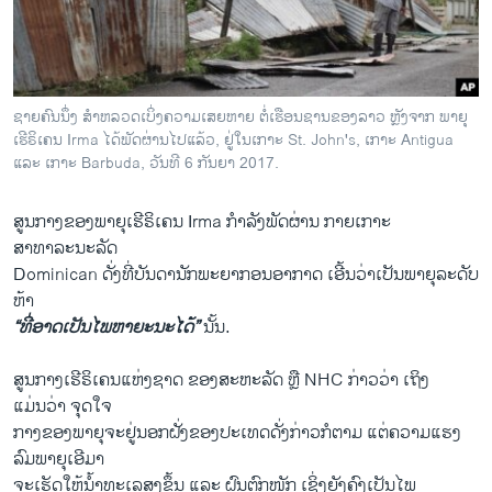
ວິທະຍາສາດ-ເທັກໂນໂລຈີ
ທຸລະກິດ
ພາສາອັງກິດ
ຊາຍຄົນນຶ່ງ ສຳຫລວດເບິ່ງຄວາມເສຍຫາຍ ຕໍ່ເຮືອນຊານຂອງລາວ ຫຼັງຈາກ ພາຍຸ
ວີດີໂອ
ເຮີຣິເຄນ Irma ໄດ້ພັດຜ່ານໄປແລ້ວ, ຢູ່ໃນເກາະ St. John's, ເກາະ Antigua
ແລະ ເກາະ Barbuda, ວັນທີ 6 ກັນຍາ 2017.
ສຽງ
ສູນກາງຂອງພາຍຸເຮີຣິເຄນ Irma ກຳລັງພັດ​ຜ່ານ ກາຍ​ເກາະ
ລາຍການກະຈາຍສຽງ
ຕິດຕາມພວກເຮົາ ທີ່
ສາທາລະນະລັດ
ລາຍງານ
Dominican ດັ່ງທີ່ບັນດານັກພະຍາກອນອາກາດ ເອີ້ນວ່າ​ເປັນພາຍຸລະດັບ
ຫ້າ
“ທີ່ອາດເປັນໄພຫາຍະນະໄດ້”
ນັ້ນ.
ພາສາຕ່າງໆ
ສູນກາງເຮີຣິເຄນແຫ່ງຊາດ ຂອງສະຫະລັດ ຫຼື NHC ກ່າວວ່າ ເຖິງ
ແມ່ນວ່າ ຈຸດໃຈ
ກາງຂອງພາຍຸຈະຢູ່ນອກຝັ່ງຂອງປະເທດດັ່ງກ່າວກໍຕາມ ​ແຕ່​ຄວາມ​ແຮງ
ລົມພາຍຸເອີມາ
ຈະເຮັດໃຫ້ນ້ຳທະເລສູງຂຶ້ນ ແລະ ຝົນຕົກໜັກ ເຊິ່ງຍັງຄົງເປັນໄພ