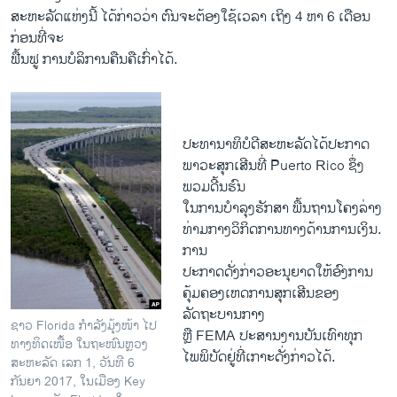
s
d
ສະຫະລັດ​ແຫ່ງນີ້ ໄດ້ກ່າວວ່າ ຕົນຈະຕ້ອງໃຊ້ເວລາ ເຖິງ 4 ຫາ 6 ເດືອນ
s
e
ກ່ອນທີ່ຈະ
l
ຟື້ນຟູ ການບໍລິການຄືນຄືເກົ່າໄດ້.
i
d
e
ປະທານາທິບໍດີ​ສະຫະລັດ​ໄດ້​ປະກາດ​
ພາວະ​ສຸກ​ເສີນທີ່ Puerto Rico ຊຶ່ງ​
ພວມດີ້ນຮົນ
​ໃນ​ການບຳລຸງ​ຮັກສາ ພື້ນຖານ​ໂຄງ​ລ່າງ
ທ່າມກາງ​ວິ​ກິດ​ການ​ທາງ​ດ້ານ​ການເງິນ.
ການ
​ປະກາດ​ດັ່ງກ່າວອະນຸ​ຍາດ​ໃຫ້ອົງການ​
ຄຸ້ມ​ຄອງ​ເຫດການ​ສຸກ​ເສີນ​ຂອງ​
ລັດຖະບານກາງ
ຊາວ Florida ກຳລັງມຸ້ງໜ້າ ໄປ
ຫຼື FEMA ປະສານ​ງານ​ບັນ​ເທົາ​ທຸກ​
ທາງທິດເໜື້ອ ໃນຖະໜົນຫຼວງ
ໄພພິບັດ​ຢູ່​ທີ່​ເກາະ​ດັ່ງກ່າວໄດ້.
ສະຫະລັດ ເລກ 1, ວັນທີ 6
ກັນຍາ 2017, ໃນເມືອງ Key