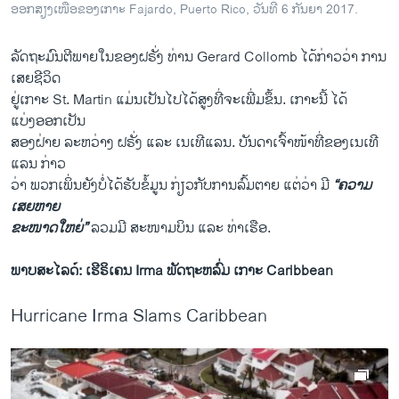
ອອກສຽງເໜືອຂອງເກາະ Fajardo, Puerto Rico, ວັນທີ 6 ກັນຍາ 2017.
ລັດຖະມົນຕີພາຍໃນຂອງຝຣັ່ງ ທ່ານ Gerard Collomb ໄດ້ກ່າວວ່າ ການ
ເສຍຊີວິດ
ຢູ່ເກາະ St. Martin ແມ່ນເປັນໄປໄດ້ສູງທີ່ຈະເພີ່ມຂຶ້ນ. ເກາະນີ້ ໄດ້
ແບ່ງອອກເປັນ
ສອງຝ່າຍ ລະຫວ່າງ ຝຣັ່ງ ແລະ ເນເທີແລນ. ບັນດາເຈົ້າໜ້າທີ່ຂອງເນເທີ
ແລນ ກ່າວ
ວ່າ ພວກເພິ່ນຍັງບໍ່ໄດ້ຮັບຂໍ້ມູນ ກ່ຽວກັບການລົ້ມຕາຍ ແຕ່ວ່າ ມີ
“ຄວາມ
ເສຍຫາຍ
ຂະໜາດໃຫຍ່”
ລວມມີ ສະໜາມບິນ ແລະ ທ່າເຮືອ.
ພາບສະໄລດ໌: ເຮີຣິເຄນ Irma ພັດຖະຫລົ່ມ ເກາະ Caribbean
Hurricane Irma Slams Caribbean