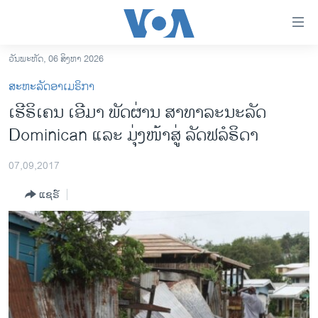
ລິ້ງ
ສຳຫລັບ
ເຂົ້າ
ວັນພະຫັດ, 06 ສິງຫາ 2026
ຫາ
ໂຮມເພຈ
ສະຫະລັດອາເມຣິກາ
ຂ້າມ
ລາວ
ເຮີຣິເຄນ ເອີມາ ພັດຜ່ານ ສາທາລະນະລັດ
ຂ້າມ
ອາເມຣິກາ
Dominican ແລະ ມຸ່ງໜ້າສູ່ ລັດຟລໍຣິດາ
ຂ້າມ
ໄປ
ການເລືອກຕັ້ງ ປະທານາທີບໍດີ ສະຫະລັດ 2024
ຫາ
07,09,2017
ຂ່າວ​ຈີນ
ຊອກ
ແຊຣ໌
ຄົ້ນ
ໂລກ
ເອເຊຍ
ອິດສະຫຼະພາບດ້ານການຂ່າວ
ຊີວິດຊາວລາວ
ຊຸມຊົນຊາວລາວ