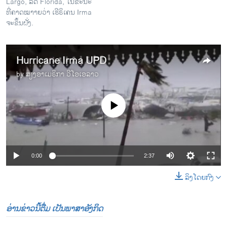
Largo, ລັດ Florida, ໃນຂະນະ
ທີ່ຄາດໝາາຍວ່າ ເຮີຣິເຄນ Irma
ຈະຂຶ້ນຝັ່ງ.
Hurricane Irma UPD
by
ສຽງອາເມຣິກາ ວີໂອເອລາວ
No media source currently available
0:00
2:37
ລິງໂດຍກົງ
ອ່ານຂ່າວນີ້ຕື່ມ ເປັນພາສາອັງກິດ