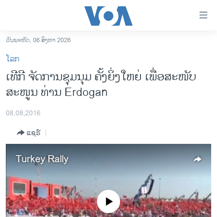
ລິ້ງ
ສຳຫລັບ
ເຂົ້າ
ວັນພະຫັດ, 06 ສິງຫາ 2026
ຫາ
ໂຮມເພຈ
ໂລກ
ຂ້າມ
ລາວ
ເທີກີ ຈັດການຊຸມນຸມ ຄັ້ງຍິ່ງໃຫຍ່ ເພື່ອສະໜັບ
ຂ້າມ
ອາເມຣິກາ
ສະໜູນ ທ່ານ Erdogan
ຂ້າມ
ໄປ
ການເລືອກຕັ້ງ ປະທານາທີບໍດີ ສະຫະລັດ 2024
ຫາ
08,08,2016
ຂ່າວ​ຈີນ
ຊອກ
ແຊຣ໌
ຄົ້ນ
ໂລກ
ເອເຊຍ
Turkey Rally
ອິດສະຫຼະພາບດ້ານການຂ່າວ
ຊີວິດຊາວລາວ
No media source currently available
ຊຸມຊົນຊາວລາວ