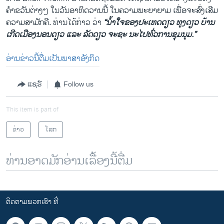
ຄຳຂວັນຕ່າງໆ ໃນວັນອາທິດວານນີ້ ໃນຄວາມພະຍາຍາມ ເພື່ອຈະສົ່ງເສີມ
ຄວາມສາມັກຄີ. ທ່ານໄດ້ກ່າວ ວ່າ
“ນ້ຳໃຈຂອງປະເທດດຽວ ທຸງດຽວ ບ້ານ
ເກີດເມືອງນອນດຽວ ແລະ ລັດດຽວ ຈະຊະ ນະໄປທົ່ວການຊຸມນຸມ.”
ອ່ານຂ່າວນີ້ຕື່ມເປັນພາສາອັງກິດ
ແຊຣ໌
Follow us
This item is part of
ຂ່າວ
ໂລກ
ທ່ານອາດມັກອ່ານເລື້ອງນີ້ຕື່ມ
ຕິດຕາມພວກເຮົາ ທີ່