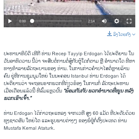
ວິທະຍາສາດ-ເທັກໂນໂລຈີ
ທຸລະກິດ
0:00
2:14
ພາສາອັງກິດ
ລິງໂດຍກົງ
ວີດີໂອ
ສຽງ
ປະທານາທິບໍດີ ເທີກີ ທ່ານ Recep Tayyip Erdogan ໄດ້ປະຕິຍານ ໃນ
ວັນອາທິດວານ ນີ້ວ່າ ຈະສືບຕໍ່ການຕໍ່ສູ້ກັບຜູ້ໃດກໍຕາມ ຫຼື ອຳນາດໃດ ທີ່ຫາ
ລາຍການກະຈາຍສຽງ
ຕິດຕາມພວກເຮົາ ທີ່
ທາງທຳລາຍລັດຖະບານຂອງ ທ່ານ. ໃນການກ່າວຄຳປາໄສຕໍ່ຫຼາຍລ້ານ
ລາຍງານ
ຄົນ ຢູ່ທີ່ການຊຸມນຸມໃຫຍ່ ໃນນະຄອນ Istanbul ທ່ານ Erdogan ໄດ້
ປະຕິຍານວ່າ ຈະຖອນຮາກພວກທີ່ກ່ຽວຂ້ອງ ໃນການກໍ່ ລັດຖະປະຫານ
ເມື່ອເດືອນແລ້ວນີ້ ທີ່ລົ້ມແຫຼວນັ້ນ
“ພ້ອມກັນກັບ ພວກອຳນາດທີ່ໜູນ ຫລັງ
ພາສາຕ່າງໆ
ພວກເຂົາເຈົ້າ.”
ທ່ານ Erdogan ໄດ້ກ່າວຖະແຫລງ ຈາກເວທີ ສູງ 60 ແມັດ ທີ່ປະດັບດ້ວຍ
ທຸງຊາດອັນ ໃຫຍ່ໂຕ ແລະຮູບພາບຕ່າງໆ ຂອງພໍ່ຜູ້ກໍ່ຕັ້ງປະເທດ ທ່ານ
Mustafa Kemal Ataturk.