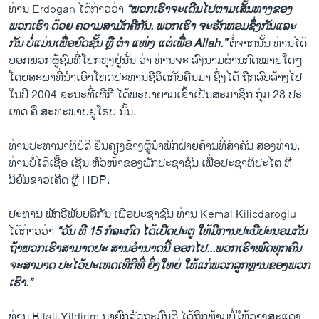
ທ່ານ Erdogan ໄດ້ກ່າວວ່າ
“ພວກເຮົາຈະເດີນໄປຕາມເສັ້ນທາງຂອງ
ພວກເຮົາ ດ້ວຍ ຄວາມສາມັກຄີກັນ. ພວກເຮົາ ຈະຮັກຫອມຊຶ່ງກັນແລະ
ກັນ ບໍ່ແມ່ນເພື່ອຍົດຊັ້ນ ຫຼື ຕຳ ແໜ່ງ ແຕ່ເພື່ອ Allah.”
ຕໍ່ຈາກນັ້ນ ທ່ານໄດ້
ບອກພວກຜູ້ຊົມທີ່ໂບກທຸງຢູ່ນັ້ນ ວ່າ ທ່ານຈະ ລົງນາມຜ່ານກົດໝາຍໃດໆ
ໂດຍສະພາທີ່ນຳເອົາໂທດປະຫານຊີວິດກັບຄືນມາ ຊຶ່ງໄດ້ ຖືກລົບລ້າງໄປ
ໃນປີ 2004 ຂະນະທີ່ເທີກີ ໄດ້ພະຍາຍາມເຂົ້າເປັນສະມາຊິກ ກຸ່ມ 28 ປະ
ເທດ ຄື ສະຫະພາບຢູໂຣບ ນັ້ນ.
ທ່ານປະທານາທິບໍດີ ຢືນຄຽງຂ້າງຜູ້ນຳພັກຝ່າຍຄ້ານທີ່ສຳຄັນ ສອງທ່ານ.
ທ່ານບໍ່ໄດ້ເຊື້ອ ເຊີນ ຫົວໜ້າຂອງພັກປະຊາຊົນ ເພື່ອປະຊາທິປະໄຕ ທີ່
ນິຍົມຊາວເຄີດ ຫຼື HDP.
ປະທານ ພັກຣີພັບບລີກັນ ເພື່ອປະຊາຊົນ ທ່ານ Kemal Kilicdaroglu
ໄດ້ກ່າວວ່າ
“ວັນ ທີ 15 ກໍລະກົດ ໄດ້ເປີດປະຕູ ໃຫ້ມີການປະນີປະນອມກັນ
ຖ້າພວກເຮົາສາມາດປະ ສານອຳນາດນີ້ ອອກໄປ...ພວກເຮົາໝົດທຸກຄົນ
ຈະສາມາດ ປະໄວ້ປະເທດເທີກີທີ່ ຍິ່ງໃຫຍ່ ໃຫ້ແກ່ພວກລູກຫຼານຂອງພວກ
ເຮົາ.”
ທ່ານ Bilali Yildirim ນາຍົກລັດຖະມົນຕີ ໄດ້ຖືກຫ້າມບໍ່ໃຫ້ວາງສະແດງ