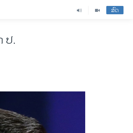
ສົດ
ກ ປ.