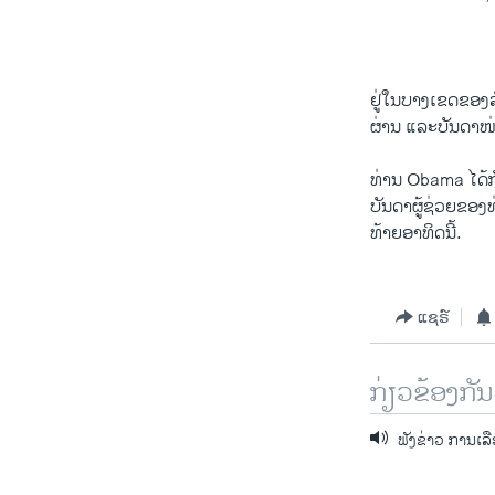
ຢູ່ໃນບາງເຂດຂອງ​ລັດ
ຜ່ານ ​ແລະ​ບັນດາ​ໜ່ວ
ທ່ານ Obama ​ໄດ້​ກັ
ບັນດາ​ຜູ້​ຊ່ວຍຂອງ
ທ້າຍ​ອາທິດ​ນີ້.
ແຊຣ໌
ກ່ຽວຂ້ອງກັນ
ຟັງຂ່າວ ການເລື