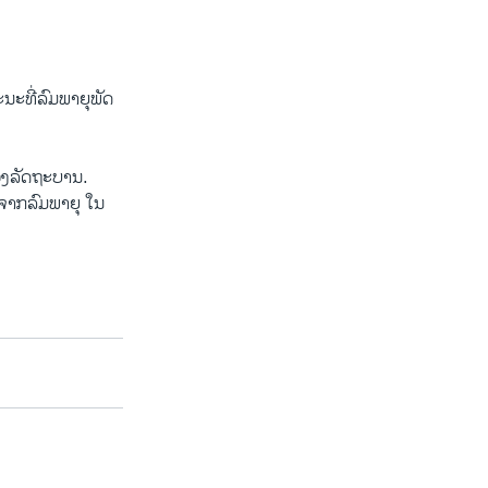
ະ​ທີ່ລົມພາຍຸ​ພັດ​
 ຂອງລັດຖະບານ​.
ຈາກລົມພາຍຸ ​ໃນ​