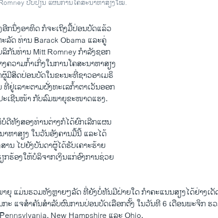
ລະ Romney ປັບປ່ຽນ ແຜນການໂຄສະນາຫາສຽງໃໝ່.
ີກ​ນຶ່ງ​ອາທິດ ກໍຈະ​ເຖິງ​ມື້​ປ່ອນ​ບັດ​ແລ້ວ
ຫະລັດ ທ່ານ Barack Obama ​ແລະ​ຄູ່​
​ບລິກັນທ່ານ Mitt Romney ກຳລັງ​ຊອກ
ສ້າງ​ຄວາມ​ກໍ້າ​ເກິ່ງ​ໃນ​ການ​ໂຄສະ​ນາ​ຫາ​ສຽງ
ດາ​ຜູ້​ມີ​ສິດປ່ອນ​ບັດ​ໃນ​ຂະນະ​ທີ່ຊາວ​ອາ​ເມຣິ
 ທີ່ຢູ່​ເລາ​ະຕາມຝັ່ງ​ທະ​ເລ​ກໍ້າຕາ​ເວັນ​ອອກ
ປະ​ເຊີນ​ໜ້າ​ ກັບລົມພາຍຸຂະໜາດແຮງ.
ໍດີທັງ​ສອງ​ທ່ານ​ຕ່າງ​ກໍ​ໄດ້​ຍົກ​ເລີກແຜນ
າ​ສຽງ ​ໃນວັນ​ອັງຄານມື້ນີ້ ​ແລະ​ໄດ້​
ົ່ງ​ສານ ໄປ​ຍັງບັນດາ​ຜູ້ໄດ້​ຮັບເຄາະຮ້າຍ
ຽກຮ້ອງໃຫ້​ບໍລິຈາກ​ເງິນແກ່​ອົງການຊ່ວຍ​
າຍຸ ​ແມ່ນຮວມ​ທັງຫຼາຍໆລັດ ທີ່ຍັງ​ບໍ່ທັນ​ມີ​ຝ່າຍ​ໃດ ກຳ​ຄະ​ແນນ​ສຽງ​ໄດ້​ຢ່າງ​ເດ
ປັນ​ກະ ​ແຈສໍາ​ຄັນ​ສຳລັບຜົນການປ່ອນ​ບັດເລືອກ​ຕັ້ງ ໃນ​ວັນ​ທີ 6 ເດືອນ​ພະ​ຈິກ ຮວ
, Pennsylvania, New Hampshire ​ແລະ Ohio.