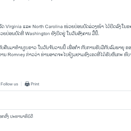
 Virginia ​ແລະ North Carolina ໜ່ວຍ​ປ່ອນ​ບັດ​ລ່ວງ​ໜ້າ ​ໄດ້​ປິດ​ລົງ​ໃນ​ຂະນ
ຍ​ປ່ອນບັດ​ທີ່​ Washington ຍັງ​ປິດ​ຢູ່ ​ໃນວັນອັງ​ຄານ ມື້​ນີ້.
ບ​ຄືນ​ມາທໍານຽບຂາວ ​ໃນ​ວັນ​ຈັນວານ​ນີ້ ​ເພື່ອ​ກໍາ ກັບການ​ຮັບ​ມື​ກັບ​ລົມພາຍຸ
ທ່ານ Romney ກ່າວ​ວ່າ ທ່ານອາດ​ຈະໄປຢ້ຽ​ມຢາມ​ຂົງ​ເຂດທີ່ໄດ້​ຮັບ​ຜົນກະ ທົບ​
Follow us
Print
ອກຕັ້ງ ປະທານາທິບໍດີ