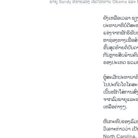
ພາຍຸ Sandy ທີ່ຮ້າຍແຮງ ເຮັດໃຫ້ທ່ານ Obama ແ
ຍັງ​ເຫລືອ​ເວລາ​ ພຽງອ
ປະ​ທາ​ນາ​ທິບໍດີສະ
ແຂ່ງຈາກພັກຣິພັບ
​ຫາ​ຊ່ອງ​ທາງ​ເພື່ອ​
​ຂັ້ນສຸດ​ທ້າຍ​ຕໍ່​ບັນ
ກັນຫຼາຍ​ສິບ​ລ້ານ​ຄົນ
ຂອງ​ປະ​ເທດ ພວມ​
ຜູ້ສະມັກ​ປະທານາທິບ
​ໄປປະກົດໂຕໂຄສະນາ​ຫ
ເນັ້ນ​ໜັກ​ໃ​ສ່ການ​ສ
ຈາກ​ລົມພາຍຸ​ແລະ​ຮ
ເຫລືອ​ຕ່າງໆ.
ຜົນ​ກະທົບ​ຂອງລົມ​ພ
ວິ​ເຄາະກ່າວ​ວ່າ ​ເ
North Carolina