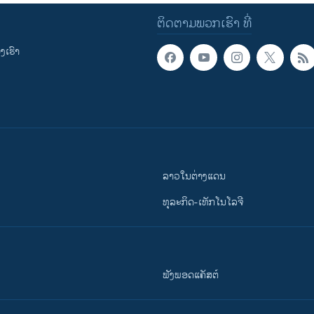
ຕິດຕາມພວກເຮົາ ທີ່
ເຮົາ
ລາວໃນຕ່າງແດນ
ທຸລະກິດ-ເທັກໂນໂລຈີ
ຟັງພອດແຄັສຕ໌