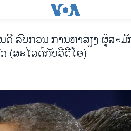
ນດີ ລົບກວນ ການຫາສຽງ ຜູ້ສະມັ
ດ (ສະໄລດ໌ກັບວີດີໂອ)