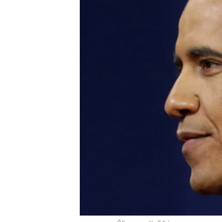
ວິທະຍາສາດ-ເທັກໂນໂລຈີ
ທຸລະກິດ
ພາສາອັງກິດ
ວີດີໂອ
ສຽງ
ລາຍການກະຈາຍສຽງ
ລາຍງານ