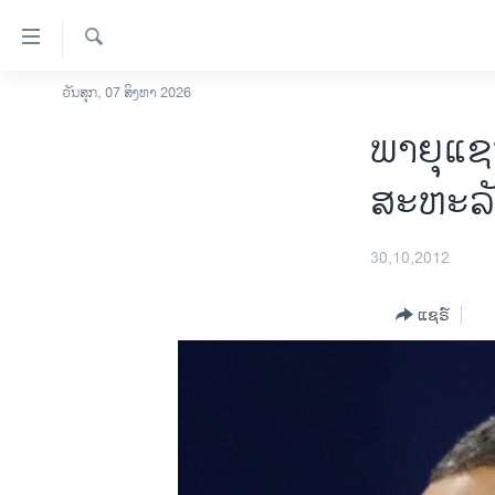
ລິ້ງ
ສຳຫລັບ
ເຂົ້າ
ຄົ້ນຫາ
ວັນສຸກ, 07 ສິງຫາ 2026
ໂຮມເພຈ
ຫາ
ພາຍຸແຊ
ລາວ
ຂ້າມ
ຂ້າມ
ອາເມຣິກາ
ສະຫະລັ
ຂ້າມ
ການເລືອກຕັ້ງ ປະທານາທີບໍດີ ສະຫະລັດ
ໄປ
2024
ຫາ
30,10,2012
ຂ່າວ​ຈີນ
ຊອກ
ຄົ້ນ
ແຊຣ໌
ໂລກ
ເອເຊຍ
ອິດສະຫຼະພາບດ້ານການຂ່າວ
ຊີວິດຊາວລາວ
ຊຸມຊົນຊາວລາວ