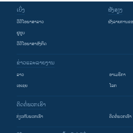
ເບິ່ງ
ຟັງສຽງ
ວີດີໂອພາສາລາວ
ຟັງລາຍການຂອງ
ຢູທູບ
ວີດີໂອພາສາອັງກິດ
ຂ່າວແລະລາຍງານ
ລາວ
ອາເມຣິກາ
ເອເຊຍ
ໂລກ
ຕິດຕໍ່ພວກເຮົາ
ກ່ຽວກັບພວກເຮົາ
ຕິດຕໍ່ພວກເຮົາ