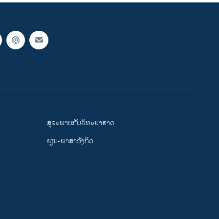
ສຸຂະພາບກັບວິທະຍາສາດ
ຮຽນ-ພາສາອັງກິດ