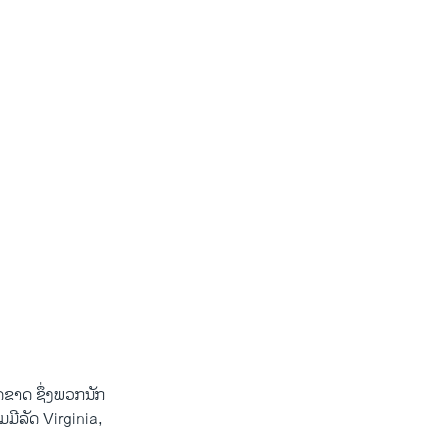
ັດຂາດ ​ຊຶ່ງ​ພວກນັກ
ມ​ມີລັດ Virginia,