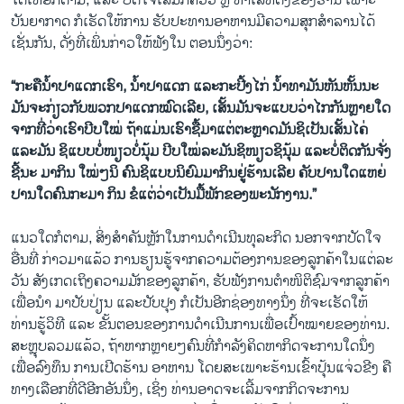
ໂຕເທື່ອກໍຕາມ, ແລະ ປັດໃຈເສີມກໍຄືວິວ ຫຼື ທໍາເລທີ່ຕັ້ງຂອງຮ້ານ ເພາະ
ບັນຍາກາດ ກໍເຮັດໃຫ້ການ ຮັບປະທານອາຫານມີຄວາມສຸກສໍາລານໄດ້
ເຊັ່ນກັນ, ດັ່ງທີ່ເພິ່ນກ່າວໃຫ້ຟັງໃນ ຕອນນຶ່ງວ່າ:
“ກະຄືນໍ້າປາແດກເຮົາ, ນໍ້າປາແດກ ແລະກະປີ້ງໄກ່ ນໍ້າທາມັນຫັນຫັ້ນນະ
ມັນຈະກ່ຽວກັບພວກປາແດກໝົດເລີຍ, ເສັ້ນມັນຈະແບບວ່າໄກກັນຫຼາຍໃດ
ຈາກທີ່ວ່າເຮົາບີບໃໝ່ ຖ້າແມ່ນເຮົາຊື້ມາແຕ່ຕະຫຼາດມັນຊິເປັນເສັ້ນໄຄ່
ແລະມັນ ຊິແບບບໍ່ໜຽວບໍ່ນຸ້ມ ບີບໃໝ່ລະມັນຊິໜຽວຊິນຸ້ມ ແລະບໍ່ຕິດກັນຈັ່ງ
ຊີ້ນະ ມາກິນ ໃໝ່ໆນິ ຄົນຊິແບບນິຍົມມາກິນຢູ່ຮ້ານເລີຍ ຄັບປານໃດແຫຍ່
ປານໃດຄົນກະມາ ກິນ ຂໍແຕ່ວ່າເປັນມື້ພັກຂອງພະນັກງານ.”
ແນວໃດກໍຕາມ, ສິ່ງສໍາຄັນຫຼັກໃນການດໍາເນີນທຸລະກິດ ນອກຈາກປັດໃຈ
ອື່ນທີ່ ກ່າວມາແລ້ວ ການຮຽນຮູ້ຈາກຄວາມຕ້ອງການຂອງລູກຄ້າໃນແຕ່ລະ
ວັນ ສັງເກດເຖິງຄວາມມັກຂອງລູກຄ້າ, ຮັບຟັງການຕໍາໜິຕິຊົມຈາກລູກຄ້າ
ເພື່ອນໍາ ມາປັບປ່ຽນ ແລະປັບປຸງ ກໍເປັນອີກຊ່ອງທາງນຶ່ງ ທີ່ຈະເຮັດໃຫ້
ທ່ານຮູ້ວິທີ ແລະ ຂັ້ນຕອນຂອງການດໍາເນີນການເພື່ອເປົ້າໝາຍຂອງທ່ານ.
ສະຫຼຸບລວມແລ້ວ, ຖ້າຫາກຫຼາຍໆຄົນທີ່ກໍາລັງຄິດຫາກິດຈະການໃດນຶ່ງ
ເພື່ອລົງທຶນ ການເປີດຮ້ານ ອາຫານ ໂດຍສະເພາະຮ້ານເຂົ້າປຸ້ນແຈ່ວຂີງ ຄື
ທາງເລືອກທີ່ດີອີກອັນນຶ່ງ, ເຊິ່ງ ທ່ານອາດຈະເລີ້ມຈາກກິດຈະການ