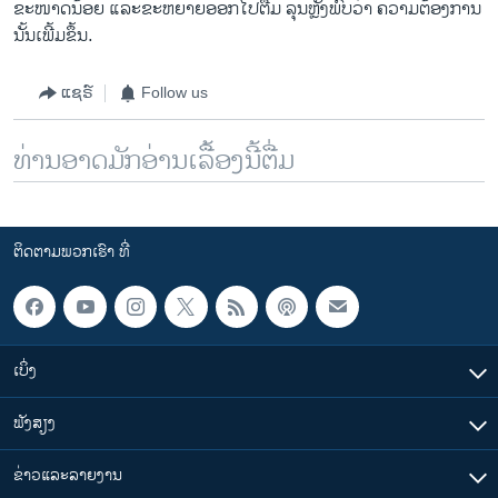
ຂະໜາດນ້ອຍ ແລະຂະຫຍາຍອອກໄປຕື່ມ ລຸນຫຼັງພົບວ່າ ຄວາມຕ້ອງການ
ນັ້ນເພີ້ມຂຶ້ນ.
ແຊຣ໌
Follow us
ທ່ານອາດມັກອ່ານເລື້ອງນີ້ຕື່ມ
ຕິດຕາມພວກເຮົາ ທີ່
ເບິ່ງ
ຟັງສຽງ
ຂ່າວແລະລາຍງານ