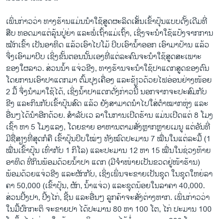
ເພິ່ນກ່າວວ່າ ທາງຮ້ານແມ່ນນໍາໃຊ້ສູດຜະລິດເສັ້ນເຂົ້າປຸ້ນແບບດັ້ງເດີມທີ່
ສືບ ທອດມາແຕ່ລຸ້ນປູ່ຍ່າ ແລະພໍ່ເຖົ້າແມ່ເຖົ້າ, ເຊິ່ງຈະນໍາໃຊ້ແປ້ງຈາກການ
ໝັກເຂົ້າ ເປັນອາທິດ ແລ້ວເອົາໄປໂມ້ ບີບເອົານໍ້າອອກ ເອົາມາປ້ານ ແລ້ວ
ຈຶ່ງເອົາມາບີບ ເຊິ່ງຂັ້ນຕອນນັ້ນເອງທີ່ແຕ່ລະຄົນຈະນໍາໃຊ້ສູດສະເພາະ
ຂອງໃຜລາວ. ສ່ວນນໍ້າ ແຈ່ວຂີງ, ທາງຮ້ານຈະນໍາໃຊ້ປາແດກສູດຂອງຕົນ
ໂດຍການເອົາປາແດກມາ ຕົ້ມປຸງເຄື່ອງ ແລະຂ້ຽວດ້ວຍໄຟອ່ອນຢ່າງໜ້ອຍ
2 ມື້ ຈຶ່ງນໍາມາໃຊ້ໄດ້, ເຊິ່ງນໍ້າປາແດກດັ່ງກ່າວນີ້ ນອກຈາກຈະປະສົມກັບ
ຂີງ ແລະກິນກັບເຂົ້າປຸ້ນສົດ ແລ້ວ ຍັງສາມາດນໍາໄປໃສ່ຕໍາໝາກຫຸ່ງ ແລະ
ອື່ນໆໄດ້ນໍາອີກດ້ວຍ. ສໍາລັບເວ ລາໃນການເປີດຮ້ານ ແມ່ນເປີດແຕ່ 8 ໂມງ
ເຊົ້າ ຫາ 5 ໂມງແລງ, ໂດຍຂາຍ ອາຫານຕາມສັ່ງຫຼາກຫຼາຍເມນູ ແຕ່ອັນທີ່
ມີຊື່ສຽງທີ່ສຸດກໍຄື ເຂົ້າປຸ້ນບີບໃໝ່ໆ ທັງໝົດປະມານ 7 ໝື່ນໃນແຕ່ລະມື້ (1
ໝື່ນເຂົ້າປຸ້ນ ເທົ່າກັບ 1 ກິໂລ) ແລະປະມານ 12 ຫາ 15 ໝື່ນໃນຊ່ວງທ້າຍ
ອາທິດ ທີ່ກິນພ້ອມດ້ວຍນໍ້າປາ ແດກ (ມີຈໍາໜ່າຍເປັນຂວດຢູ່ໜ້າຮ້ານ)
ພ້ອມດ້ວຍແຈ່ວຂີງ ແລະຜັກກັບ, ເຊິ່ງເພິ່ນຈະຂາຍເປັນຊຸດ ໃນຊຸດໃຫຍ່ລາ​
ຄາ 50,000 (ເຂົ້າປຸ້ນ, ຜັກ, ນໍ້າແຈ່ວ) ແລະຊຸດນ້ອຍໃນລາຄາ 40,000.
ສ່ວນປີ້ງປາ, ປີ້ງໄກ່, ຊີ້ນ ແລະອື່ນໆ ລູກຄ້າຈະສັ່ງຕ່າງຫາກ. ເພິ່ນກ່າວວ່າ
ໃນມື້ປົກກະຕິ ຈະຂາຍປາ ໄດ້ປະມານ 80 ຫາ 100 ໂຕ, ໄກ່ ປະມານ 100