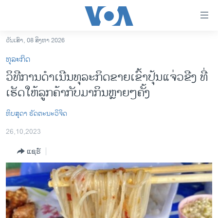
ລິ້ງ
ສຳຫລັບ
ເຂົ້າ
ວັນເສົາ, 08 ສິງຫາ 2026
ຫາ
ໂຮມເພຈ
ທຸລະກິດ
ຂ້າມ
ລາວ
ວິທີການດໍາເນີນທຸລະກິດຂາຍເຂົ້າປຸ້ນແຈ່ວຂີງ ທີ່
ຂ້າມ
ອາເມຣິກາ
ເຮັດໃຫ້ລູກຄ້າກັບມາກິນຫຼາຍໆຄັ້ງ
ຂ້າມ
ໄປ
ການເລືອກຕັ້ງ ປະທານາທີບໍດີ ສະຫະລັດ 2024
ຫາ
ທິບສຸດາ ຣັດຕະນະວິຈິດ
ຂ່າວ​ຈີນ
ຊອກ
26,10,2023
ຄົ້ນ
ໂລກ
ແຊຣ໌
ເອເຊຍ
ອິດສະຫຼະພາບດ້ານການຂ່າວ
ຊີວິດຊາວລາວ
ຊຸມຊົນຊາວລາວ