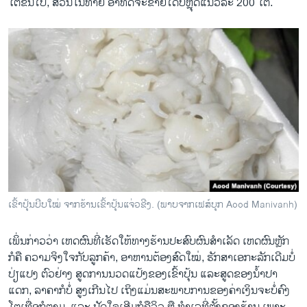
ໂຕຂຶ້ນໄປ, ສ່ວນໃນທ້າຍ ອາທິດຈະຂາຍໄດ້ບໍ່ຫຼຸດແນວລະ 200 ໂຕ.
ເຂົ້າປຸ້ນບີບໃໝ່ ຈາກຮ້ານເຂົ້າປຸ້ນແຈ່ວຂີງ. (ພາບຈາກເຟສ໌ບຸກ Aood Manivanh)
ເພິ່ນກ່າວວ່າ ເຫດຜົນທີ່ເຮັດໃຫ້ທາງຮ້ານປະສົບຜົນສໍາເລັດ ເຫດຜົນຫຼັກ
ກໍຄື ຄວາມຈິງໃຈກັບລູກຄ້າ, ອາຫານຕ້ອງສົດໃໝ່, ຮັກສາເອກະລັກເດີມບໍ່
ປ່ຽແປງ ຕົວຢ່າງ ສູດການນວດແປ້ງຂອງເຂົ້າປຸ້ນ ແລະສູດຂອງນໍ້າປາ
ແດກ, ລາຄາກໍບໍ່ ສູງເກີນໄປ ເຖິງແມ່ນສະພາບການຂອງຄ່າເງິນຈະບໍ່ຄົງ