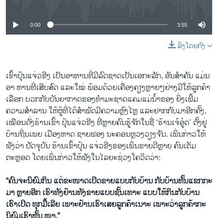
0:00
3:55
ລິງໂດຍກົງ
ເຂົ້າປຸ້ນແຈ່ວຂີງ ເປັນອາຫານທີ່ມີລົດຊາດເປັນເອກະລັກ, ອັນສໍາຄັນ ແມ່ນ
ອາ ຫານທີ່ເສີບສົດ ແລະໃໝ່ ພ້ອມດ້ວຍເຄື່ອງຄຽງຫຼາຍໆຢ່າງມີໃຫ້ລູກຄ້າ
ເລືອກ ບວກກັບບັນຍາກາດຂອງທໍາມະຊາດແຄມແມ່ນໍ້າຂອງ ຍິ່ງເພີ້ມ
ຄວາມສໍາລານ ໃຫ້ຜູ້ທີ່ໄດ້ສໍາພັດມີຄວາມຫຼົງໄຫຼ ແລະຢາກກັບມາອີກຄັ້ງ,
ເໝືອນດັ່ງຮ້ານເຂົ້າ ປຸ້ນແຈ່ວຂີງ ທີ່ຫຼາຍຄົນຮູ້ຈັກໃນຊື່ ‘ຮ້ານເຈ້ອູ໋ດ’ ຕັ້ງຢູ່
ບ້ານຖິ່ນເພຍ ເມືອງຫາດ ຊາຍຟອງ ນະຄອນຫຼວງວຽງຈັນ. ເພິ່ນກ່າວໃຫ້
ຟັງວ່າ ປັດຈຸບັນ ຮ້ານເຂົ້າປຸ້ນ ແຈ່ວຂີງຂອງເພິ່ນຂາຍດີຫຼາຍ ຄົນເຕັມ
ຕະຫຼອດ ໂດຍເພິ່ນກ່າວໃຫ້ຟັງໃນໄລຍະຊ່ວງໂຄວິດວ່າ:
“ຄົນຈະນິຍົມກິນ ແຕ່ຂະໜາດເປີດຂາຍແບບກັບບ້ານ ກັບບ້ານຫັ້ນແຂກກະ
ມາ ຫຼາຍອີກ ເຮົາທັງຢ້ານທັງຂາຍແບບຊັ້ນເທາະ ແບບໃຫ້ກິນກັບບ້ານ
ເຮົາເປີດ ທຸກມື້ເລີຍ ເພາະຢ້ານເຮົາເສຍລູກຄ້າເນາະ ເພາະວ່າລູກຄ້າກະ
ນິຍົມເຮົາຫັ້ນ ໜາ.”