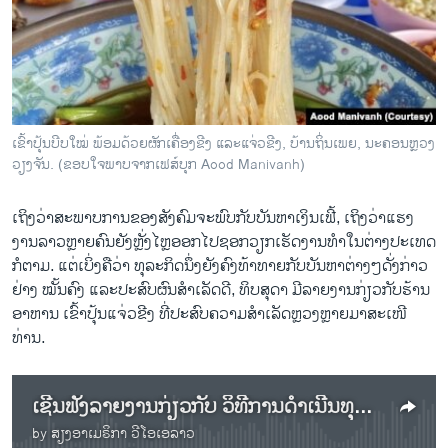
ວິທະຍາສາດ-ເທັກໂນໂລຈີ
ທຸລະກິດ
ພາສາອັງກິດ
ວີດີໂອ
ເຂົ້າປຸ້ນບີບໃໝ່ ພ້ອມດ້ວຍຜັກເຄື່ອງຂີງ ແລະແຈ່ວຂີງ, ບ້ານຖິ່ນເພຍ, ນະຄອນຫຼວງ
ສຽງ
ວຽງຈັນ. (ຂອບໃຈພາບຈາກເຟສ໌ບຸກ Aood Manivanh)
ລາຍການກະຈາຍສຽງ
ຕິດຕາມພວກເຮົາ ທີ່
ເຖິງວ່າສະພາບການຂອງສັງຄົມຈະພົບກັບບັນຫາເງິນເຟີ້, ເຖິງວ່າແຮງ
ລາຍງານ
ງານລາວຫຼາຍຄົນຍັງຫຼັ່ງໄຫຼອອກໄປຊອກວຽກເຮັດງານທໍາໃນຕ່າງປະເທດ
ກໍ​ຕາມ. ແຕ່ເບິ່ງຄືວ່າ ທຸລະກິດນຶ່ງຍັງຄົງທ້າທາຍກັບບັນຫາຕ່າງໆດັ່ງກ່າວ
ຢ່າງ ໝັ້ນຄົງ ແລະປະສົບຜົນສໍາເລັດດີ, ທິບສຸດາ ມີລາຍງານກ່ຽວກັບຮ້ານ
ພາສາຕ່າງໆ
ອາຫານ ເຂົ້າປຸ້ນແຈ່ວຂີງ ທີ່ປະສົບຄວາມສໍາເລັດຫຼວງຫຼາຍມາສະເໜີ
ທ່ານ.
ເຊີນຟັງລາຍງານກ່ຽວກັບ ວິທີການດໍາເນີນທຸລະກິດຂາຍເຂົ້າປຸ້ນແຈ່ວຂີງ ທີ່ປະສົບຄວາມສໍາເລັດ
by
ສຽງອາເມຣິກາ ວີໂອເອລາວ
No media source currently available