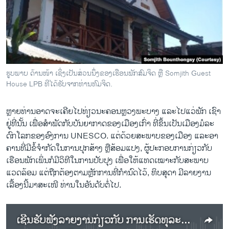
ວິທະຍາສາດ-ເທັກໂນໂລຈີ
ທຸລະກິດ
ພາສາອັງກິດ
ວີດີໂອ
ຮູບພາບ ດ້ານໜ້າ ເຊິ່ງເປັນສ່ວນນຶ່ງຂອງເຮືອນພັກສົມຈິດ ຫຼື Somjith Guest
ສຽງ
House LPB ທີໄດ້ຮັບຈາກທ່ານທົມຈິດ.
ລາຍການກະຈາຍສຽງ
ຕິດຕາມພວກເຮົາ ທີ່
ຫຼາຍທ່ານອາດຈະເຄີຍໄປທ່ຽວນະ​ຄອນຫຼວງພະບາງ ແລະໄປແວ່ພັກ ເຊົາ
ລາຍງານ
ຢູ່ທີ່ນັ້ນ ເພື່ອສໍາພັດກັບບັນຍາກາດຂອງເມືອງເກົ່າ ທີ່ຂຶ້ນເປັນເມືອງມໍລະ
ດົກໂລກຂອງອົງການ UNESCO. ແຕ່ດ້ວຍສະພາບຂອງເມືອງ ແລະອາ
ຄານທີ່ມີຂໍ້ຈໍາກັດໃນການປຸກສ້າງ ຫຼືສ້ອມແປງ, ຜູ້ປະກອບການກ່ຽວກັບ
ພາສາຕ່າງໆ
ເຮືອນພັກເພິ່ນກໍມີວິທີໃນການປັບປຸງ ເພື່ອໃຫ້ແທດເໝາະກັບສະພາບ
ແວດລ້ອມ ແຕ່ຖືກຕ້ອງຕາມຫຼັກການທີ່ກໍານົດໄວ້, ທິບສຸດາ ມີລາຍງານ
ເລື້ອງນີ້ມາສະເໜີ ທ່ານໃນອັນດັບຕໍ່ໄປ.
ເຊີນຮັບຟັງລາຍງານກ່ຽວກັບ ການເຮັດທຸລະກິດກ່ຽວກັບເຮືອນພັກຢູ່ເມືອງມໍລະດົກໂລກ ຫຼວງພະບາງ.