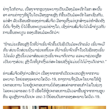
ຢ່າງໃດກໍຕາມ, ເນື່ອງຈາກຫຼວງພະບາງເປັນເມືອງມໍລະດົກໂລກ ສະນັ້ນ
ອາ ຄານຕ່າງໆທີ່ຢູ່ໃນໂຕເມືອງຫຼາຍຫຼັງ ກໍຂຶ້ນເປັນມໍລະດົກໂລກເຊັ່ນກັນ,
ແຕ່ສໍາ ລັບເຮືອນພັກຂອງທ່ານສົມຈິດ ມີອາຍຸຕັ້ງແຕ່ປຸກສ້າງແຕ່ທໍາອິດຍັງ
ບໍ່ດົນ ຈຶ່ງຍັງ ບໍ່ໄດ້ຂຶ້ນທະບຽນແຕ່ຢ່າງໃດ, ເຊິ່ງທ່ານສົມຈິດໄດ້ເລົ່າກ່ຽວກັບ
ການຂຶ້ນທະບຽນ ຂອງເຮືອນມໍລະດົກວ່າ:
“ຖ້າແມ່ນເຮືອນຫຼັງໃດທີ່ວ່າເພິ່ນຈົດຂຶ້ນບັນຊີເປັນມໍລະດົກແລ້ວ ເພິ່ນຈະມີ
ທຶນ ສ່ວນໃດສ່ວນນຶ່ງມາຊ່ວຍຫັ້ນນະ ທີ່ວ່າເພິ່ນຈົດເຂົ້າໃນບັນຊີຂອງເພິ່ນ
ໄວ້ແລ້ວ ຫຼັງນັ້ນເວລາສ້ອມແປງເພິ່ນຈະມາຕິດຕາມ ແລະມາຊ່ວຍເຫຼືອ
ເປັນບາງສ່ວນ, ຫຼັງໃດທີ່ປຸກຕັ້ງແຕ່ສະໄໝຝຣັ່ງຢູ່ແມ່ນບໍ່ໄດ້ມ້າງເດັດຂາດ.”
ທ່ານສົມຈິດຍັງກ່າວອີກວ່າ ເນື່ອງຈາກຫາກໍເປີດປະເທດຫຼັງຈາກການ
ລະບາດ ໃຫຍ່ຂອງພະຍາດໂຄວິດ-19, ທາງການຈຶ່ງມີນະໂຍບາຍໃຫ້ຜູ້
ປະກອບການ ໂດຍຜູ້ປະກອບການບໍ່ຕ້ອງເສຍຄ່າອາກອນກໍາໄລໃນຊ່ວງ
ໄລຍະເວລາຮອດ 5 ປີ ເພື່ອໃຫ້ຜູ້ປະກອບການມີເວລາຟື້ນຟູຈາກການຫຼຸບ
ທຶນ ລຸນຫຼັງການປິດປະ ເທດ 3 ປີຍ້ອນບັນຫາຂອງສະພາບໂຄວິດ-19.