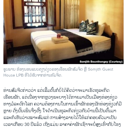
ຮູບພາບ ຫ້ອງນອນແບບຕຽງດ່ຽວຂອງເຮືອນພັກສົມຈິດ ຫຼື Somjith Guest
House LPB ທີໄດ້ຮັບຈາກທ່ານທົມຈິດ.
ທ່ານສົມຈິດກ່າວວ່າ ແຕ່ເລີ້ມຕົ້ນກໍບໍ່ໄດ້ຄິດວ່າຈະມາເຮັດທຸລະກິດ
ເຮືອນພັກ, ແຕ່ເນື່ອງຈາກຫຼວງພະບາງໄດ້ກາຍມາເປັນເມືອງທ່ອງທ່ຽວ
ທາງມໍລະດົກໂລກ ຄວາມຕ້ອງການໃນການເຂົ້າພັກຂອງນັກທ່ອງທ່ຽວກໍມີ
ຫຼາຍ ດັ່ງນັ້ນເພິ່ນຈຶ່ງຕັ້ງ ໃຈດໍາເນີນທຸລະກິດກ່ຽວກັບດ້ານນີ້ເປັນຕົ້ນມາ
ແລະກໍເຫັນວ່າເໝາະສົມແກ່ ການສ້າງລາຍໄດ້ໃຫ້ແກ່ຄອບຄົວມາເປັນ
ເວລາເກືອບ 30 ປີແລ້ວ ເຖິງແມ່ນ ລາຄາຄ່າພັກເຊົາຈະບໍ່ສູງເທົ່າກັບໂຮງ