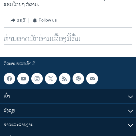
ແຮມໃຫຍ່ໆ ກໍຕາມ.
ແຊຣ໌
Follow us
ທ່ານອາດມັກອ່ານເລື້ອງນີ້ຕື່ມ
ຕິດຕາມພວກເຮົາ ທີ່
ເບິ່ງ
ຟັງສຽງ
ຂ່າວແລະລາຍງານ