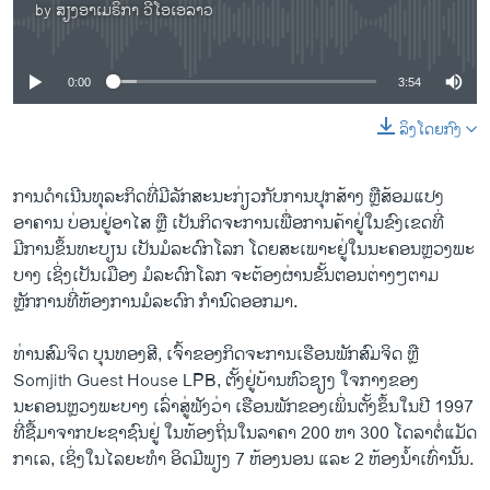
by
ສຽງອາເມຣິກາ ວີໂອເອລາວ
No media source currently available
0:00
3:54
ລິງໂດຍກົງ
ການດໍາເນີນທຸລະກິດທີ່ມີລັກສະນະກ່ຽວກັບການປຸກສ້າງ ຫຼືສ້ອມແປງ
ອາຄານ ບ່ອນຢູ່ອາໄສ ຫຼື ເປັນກິດຈະການເພື່ອການຄ້າຢູ່ໃນຂົງເຂດທີ່
ມີການຂຶ້ນທະບຽນ ເປັນມໍລະດົກໂລກ ໂດຍສະເພາະຢູ່ໃນນະຄອນຫຼວງພະ
ບາງ ເຊິ່ງເປັນເມືອງ ມໍລະດົກໂລກ ຈະຕ້ອງຜ່ານຂັ້ນຕອນຕ່າງໆຕາມ
ຫຼັກການທີ່ຫ້ອງການມໍລະດົກ ກໍານົດອອກ​ມາ.
ທ່ານສົມຈິດ ບຸນທອງສີ, ເຈົ້າຂອງກິດຈະການເຮືອນພັກສົມຈິດ ຫຼື
Somjith Guest House LPB, ຕັ້ງຢູ່ບ້ານຫົວຊຽງ ໃຈກາງຂອງ
ນະຄອນຫຼວງພະບາງ ເລົ່າສູ່ຟັງວ່າ ເຮືອນພັກຂອງເພິ່ນຕັ້ງຂຶ້ນໃນປີ 1997
ທີ່ຊື້ມາຈາກປະຊາຊົນຢູ່ ໃນທ້ອງຖິ່ນໃນລາຄາ 200 ຫາ 300 ໂດລາຕໍ່ແມັດ
ກາເລ, ເຊິ່ງໃນໄລຍະທໍາ ອິດມີພຽງ 7 ຫ້ອງນອນ ແລະ 2 ຫ້ອງນໍ້າເທົ່ານັ້ນ.