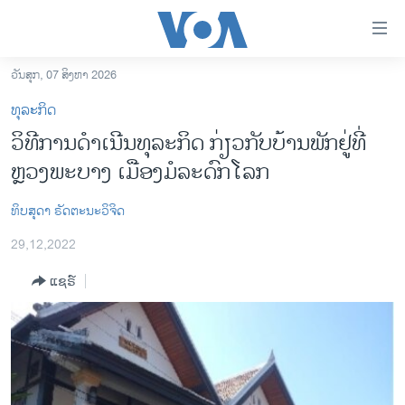
ລິ້ງ
ສຳຫລັບ
ເຂົ້າ
ວັນສຸກ, 07 ສິງຫາ 2026
ຫາ
ໂຮມເພຈ
ທຸລະກິດ
ຂ້າມ
ລາວ
ວິທີການດໍາເນີນທຸລະກິດ ກ່ຽວກັບບ້ານພັກຢູ່ທີ່
ຂ້າມ
ອາເມຣິກາ
ຫຼວງພະບາງ ເມືອງມໍລະດົກໂລກ
ຂ້າມ
ໄປ
ການເລືອກຕັ້ງ ປະທານາທີບໍດີ ສະຫະລັດ 2024
ຫາ
ທິບສຸດາ ຣັດຕະນະວິຈິດ
ຂ່າວ​ຈີນ
ຊອກ
29,12,2022
ຄົ້ນ
ໂລກ
ແຊຣ໌
ເອເຊຍ
ອິດສະຫຼະພາບດ້ານການຂ່າວ
ຊີວິດຊາວລາວ
ຊຸມຊົນຊາວລາວ