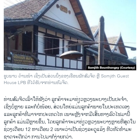
ຮູບພາບ ດ້ານໜ້າ ເຊິ່ງເປັນສ່ວນນຶ່ງຂອງເຮືອນພັກສົມຈິດ ຫຼື Somjith Guest
House LPB ທີໄດ້ຮັບຈາກທ່ານທົມຈິດ.
ທ່ານສົມຈິດເລົ່າໃຫ້ຟັງວ່າ ລູກຄ້າຈະມາທ່ຽວຫຼວງພະບາງເປັນປະຈໍາ,
ເຊິ່ງບໍ່ຫຼາຍ ແລະກໍບໍ່ໜ້ອຍ, ສ່ວນໃຫຍ່ແມ່ນລູກຄ້າພາຍໃນປະເທດເອງ
ແລະລູກຄ້າທີ່ມາຈາກປະເທດໄທ ເພາະຫຼັງຈາກມີເສັ້ນທາງລົດໄຟມານີ້
ລູກຄ້າ ແມ່ນມີຫຼາຍຂຶ້ນ, ໂດຍລູກຄ້າຈະມາທ່ຽວຫຼວງພະບາງຫຼາຍທີ່ສຸດໃນ
ຊ່ວງເດືອນ 12 ຫາເດືອນ 2 ເພາະວ່າເປັນຊ່ວງລະດູແລ້ງ ທີວທັດທໍາມະ
ຊາດຈະດີກວ່າ ການໄປມາກໍງ່າຍກວ່າ.