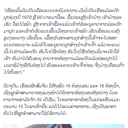
“ເຮືອນນັ້ນມັນເປັນເຮືອນແບບປະຖົມປະຖານ ມັນບໍ່ເປັນເຮືອນມໍລະດົກ
ປຸກຊ່ວງປີ
1970 ຫຼື 60 ປາຍມານີ້ລະ, ຊື້ແຕ່ລະຫຼັງເຮົາມ້າງ ເຮົາມ້າງລະ
ເຮັດ ໃໝ່ໄດ້ໝົດ. ຫຼັງຈາກເຮົາຊື້ລະແລ້ວເຮົາກໍຂໍອະນຸຍາດຈາກມໍລະດົກ
ມາປຸກ ແລະເຮົາກໍເຮັດແບບພື້ນເມືອງລາວເຮົາໝົດ ເຮັດເຮືອນແບບຊົງ
ຫຼວງພະບາງ ເລີຍນີ້ນະ, ເລື້ອງຂໍເອກະສານປຸກສ້າງນີ້ເຮົາຈະໄປອອກ
ແບບກ່ອນເນາະ ແລ້ວຂໍໃບອະນຸຍາດປຸກສ້າງນໍາເຂົາເຈົ້າ ແລ້ວຈະແບບ
ນັ້ນໄປຜ່ານມໍລະດົກ, ອັນໃດບໍ່ຖືກຕ້ອງ ອັນໃດບໍ່ຖືກຕ້ອງເພິ່ນຈະດັດໃຫ້
ເຮົາ ຈົນວ່າໄດ້ຮັບອະນຸ ຍາດຈາກຫ້ອງການມໍລະດົກແລ້ວຄ່ອຍປຸກໄດ້.
ເວລາຊິມ້າງຄືກັນຕ້ອງໄດ້ ຮັບອະນະຍາດເຂົາເຈົ້າກ່ອນ ຈຶ່ງມ້າງເຮືອນເກົ່າ
ໄດ້ຫັ້ນໜາ.”
ປັດຈຸບັນ, ເຮືອນພັກສົມຈິດ ມີທັງໝົດ 16 ຫ້ອງນອນ ແລະ 16 ຫ້ອງນໍ້າ,
ເຊິ່ງລູກຄ້າສາມາດຈອງລ່ວງໜ້າໄດ້ຖ້າຫາກຫ້ອງນອນຍັງຫວ່າງ ດ້ວຍ
ການຈ່າຍຄ່າມັດຈໍາ 35 ເປີເຊັນ, ໂດຍລາຄາຄ່າຫ້ອງໃນແຕ່ລະຄືນແມ່ນ
ປະມານ 15 ໂດລາເທົ່ານັ້ນ ແຕ່ບໍ່ໄດ້ລວມຄ່າອາຫານ, ເຊິ່ງເປັນລາຄາ
ທົ່ວໄປທີ່ລູກຄ້າສາມາດໃຊ້ບໍລິການໄດ້.