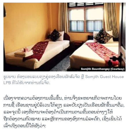
ຮູບພາບ ຫ້ອງນອນແບບຕຽງຄູ່ຂອງເຮືອນພັກສົມຈິດ ຫຼື Somjith Guest House
LPB ທີໄດ້ຮັບຈາກທ່ານທົມຈິດ.
ເນື່ອງຈາກຄວາມຕ້ອງການເພີ້ມຂຶ້ນ, ທ່ານຈຶ່ງຂະຫຍາຍກິດຈະການໂດຍ
ການຊື້ ເຮືອນຊານຢູ່ບໍລິເວນໃກ້ຄຽງ ແລະປັບປຸງເປັນເຮືອນພັກຂຶ້ນມາຕື່ມ,
ແລະຈຸດນີ້ ເອງທີ່ທ່ານຈະຕ້ອງດໍາເນີນການຕາມຂັ້ນຕອນຕ່າງໆໃຫ້
ຖືກຕ້ອງຕາມກົດໝາຍ ແລະຫຼັກການຂອງອົງການມໍລະດົກ, ເຊິ່ງເພິ່ນໄດ້
ເລົ່າເຖິງຕອນນີ້ໃຫ້ຟັງວ່າ: