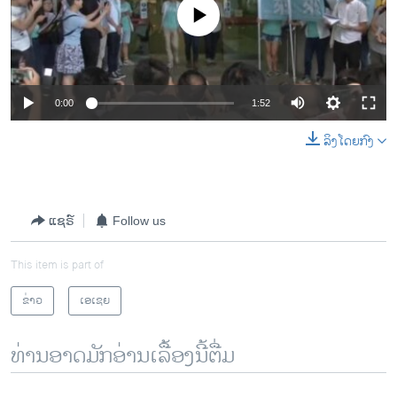
No media source currently available
0:00
1:52
ລິງໂດຍກົງ
ແຊຣ໌
Follow us
This item is part of
ຂ່າວ
ເອເຊຍ
ທ່ານອາດມັກອ່ານເລື້ອງນີ້ຕື່ມ