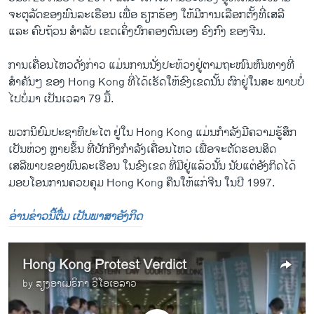
ຈະຕຸລັດຂອງພົນລະເຮືອນ ເພື່ອ ຮຽກຮ້ອງ ໃຫ້ມີການເລືອກຕັ້ງທີ່ເສລີ
ແລະ ຄົບຖ້ວນ ສຳລັບ ເຂດ​ເຄິ່ງປົກຄອງຕົນເອງ ຮົງກົງ ຂອງຈີນ.
ການ​ເຄື່ອນ​ໄຫວ​ດັ່ງກ່າວ ​ແມ່ນການນັ່ງປະ​ທ້ວງຢູ່ຕາມຖະໜົນຫົນທາງທີ່
ສຳຄັນໆ ຂອງ Hong Kong ທີ່ໄດ້ເຮັດໃຫ້ຂົງເຂດນັ້ນ ຕົກ​ຢູ່​ໃນ​ສະ ພາບ​ບໍ່​
ໄປ​ບໍ່​ມາ ເປັນເວລາ 79 ມື້.
ພວກນິຍົມປະຊາທິປະໄຕ ຢູ່ໃນ Hong Kong ແມ່ນກຳລັງມີຄວາມຮູ້ສຶກ
ເປັນຫ່ວງ ຫຼາຍຂຶ້ນ ທີ່ປັກກິງກຳລັງເຄື່ອນໄຫວ ​ເພື່ອຈະຕັດ​ຮອນສິດ
ເສລີພາບຂອງພົນລະເຮືອນ ໃນຂົງເຂດ ທີ່ມີຢູ່ແລ້ວນັ້ນ ນັບແຕ່ອັງກິດໄດ້
ມອບ​ໂອນການຄວບຄຸມ Hong Kong ຄືນໃຫ້ແກ່ຈີນ ໃນປີ 1997.
ອ່ານຂ່າວນີ້ຕື່ມ ເປັນພາສາອັງກິດ
Hong Kong Protest Verdict
by
ສຽງອາເມຣິກາ ວີໂອເອລາວ