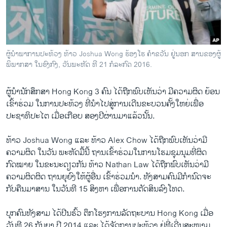
ວິທະຍາສາດ-ເທັກໂນໂລຈີ
ທຸລະກິດ
ພາສາອັງກິດ
ຜູ້ນຳພາການປະທ້ວງ ທ້າວ Joshua Wong ຮ້ອງໂຮ ຄຳຂວັນ ຢູ່ນອກ ສານຂອງຜູ້
ວີດີໂອ
ພິພາກສາ ໃນຮົງກົງ, ວັນພະຫັດ ທີ 21 ກໍລະກົດ 2016.
ສຽງ
ຜູ້ນຳນັກສຶກສາ Hong Kong 3 ຄົນ ໄດ້ຖືກພົບ​ເຫັນ​ວ່າ ມີ​ຄວາມຜິດ ຍ້ອນ​
ລາຍການກະຈາຍສຽງ
ເຂົ້າຮ່ວມ ໃນການປະທ້ວງ ທີ່ນຳໄປສູ່ການເດີນຂະບວນຄັ້ງ​ໃຫຍ່ເພື່ອ
ຕິດຕາມພວກເຮົາ ທີ່
ປະຊາທິປະໄຕ ​ເມື່ອເກືອບ ສອງປີຜ່ານມາ​ແລ້ວນັ້ນ.
ລາຍງານ
ທ້າວ Joshua Wong ແລະ ທ້າວ Alex Chow ໄດ້ຖືກພົບເຫັນວ່າມີ​
ຄວາມຜິດ ໃນວັນ ພະຫັດມື້ນີ້ ຖານ​ເຂົ້າຮ່ວມໃນການໂຮມຊຸມນຸມທີ່ຜິດ
ພາສາຕ່າງໆ
ກົດໝາຍ ໃນຂະນະດຽວກັນ ທ້າວ Nathan Law ໄດ້ຖືກພົບເຫັນວ່າມີ​
ຄວາມ​ຜິດຜິດ ຖານຍຸຍົງໃຫ້ຜູ້ອື່ນ ເຂົ້າຮ່ວມນຳ. ທັງສາມຄົນມີກຳນົດຈະ
ກັບຄືນມາສານ ໃນວັນທີ 15 ສິງຫາ ​ເພື່ອການຕັດສິນລົງໂທດ.
ບຸກຄົນທັງສາມ ໄດ້ປີນຮົ້ວ ຕຶກ​ໂຮງການລັດຖະບານ Hong Kong ເມື່ອ
ວັນທີ 26 ກັນຍາ ປີ 2014 ແລະ ໄດ້ຈັດການປະທ້ວງ ຢູ່ທີ່ເດີ່ນສະໜາມ