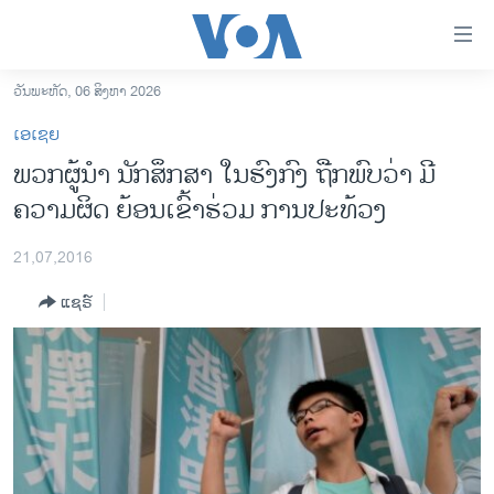
ລິ້ງ
ສຳຫລັບ
ເຂົ້າ
ວັນພະຫັດ, 06 ສິງຫາ 2026
ຫາ
ໂຮມເພຈ
ເອເຊຍ
ຂ້າມ
ລາວ
ພວກຜູ້ນຳ ນັກສຶກສາ ໃນຮົງກົງ ຖືກພົບວ່າ ມີ
ຂ້າມ
ອາເມຣິກາ
ຄວາມຜິດ ຍ້ອນເຂົ້າຮ່ວມ ການປະທ້ວງ
ຂ້າມ
ໄປ
ການເລືອກຕັ້ງ ປະທານາທີບໍດີ ສະຫະລັດ 2024
ຫາ
21,07,2016
ຂ່າວ​ຈີນ
ຊອກ
ແຊຣ໌
ຄົ້ນ
ໂລກ
ເອເຊຍ
ອິດສະຫຼະພາບດ້ານການຂ່າວ
ຊີວິດຊາວລາວ
ຊຸມຊົນຊາວລາວ