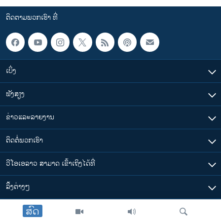
ຕິດຕາມພວກເຮົາ ທີ່
ເບິ່ງ
ຟັງສຽງ
ຂ່າວແລະລາຍງານ
ຕິດຕໍ່ພວກເຮົາ
ວີໂອເອລາວ ສາມາດ ເຂົ້າເຖິງໄດ້ທີ່
​ລິ້ງ​ຕ່າງໆ
ສົດ
ຕາມເວລາໃນລາວ