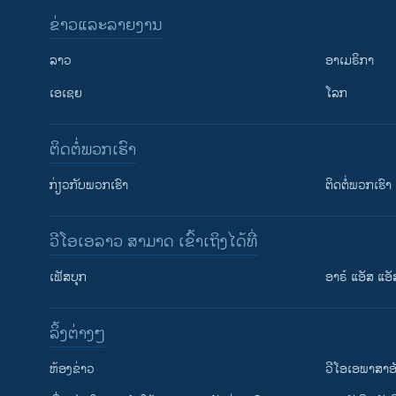
ຂ່າວແລະລາຍງານ
ລາວ
ອາເມຣິກາ
ເອເຊຍ
ໂລກ
ຕິດຕໍ່ພວກເຮົາ
ກ່ຽວກັບພວກເຮົາ
ຕິດຕໍ່ພວກເຮົາ
ວີໂອເອລາວ ສາມາດ ເຂົ້າເຖິງໄດ້ທີ່
ເຟັສບຸກ
ອາຣ໌ ແອັສ ແອັ
​ລິ້ງ​ຕ່າງໆ
ຕິດຕາມພວກເຮົາ ທີ່
​ຫ້ອງ​ຂ່າວ
ວີ​ໂອ​ເອ​ພາ​ສາ​ອ