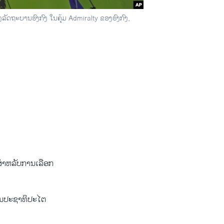
ງລັດຖະບານຮົງກົງ ໃນຄຸ້ມ Admiralty ຂອງຮົງກົງ,
D
SHARE
ງ ສຳ​ຫລັບການ​ເລືອກ​
ັນ​ປະຊາທິປະ​ໄຕ ​