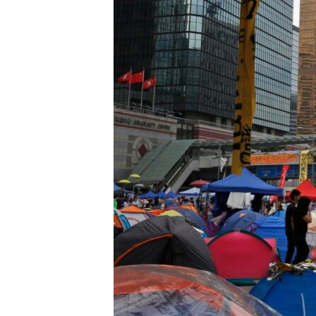
ວິທະຍາສາດ-ເທັກໂນໂລຈີ
ທຸລະກິດ
ພາສາອັງກິດ
ວີດີໂອ
ສຽງ
ລາຍການກະຈາຍສຽງ
ລາຍງານ