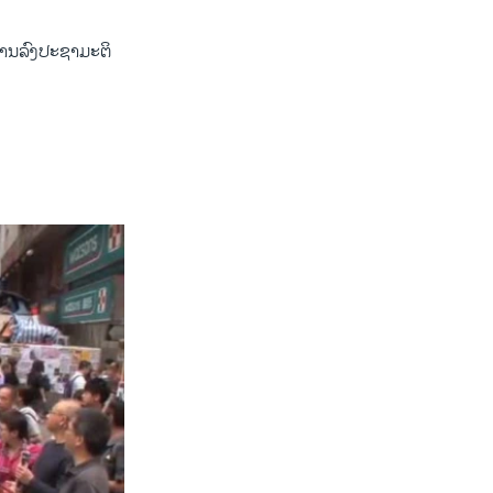
 ການລົງ​ປະຊາ​ມະຕິ ​