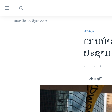
ລິ້ງ
ສຳຫລັບ
ເຂົ້າ
ຄົ້ນຫາ
ວັນອາທິດ, 09 ສິງຫາ 2026
ໂຮມເພຈ
ຫາ
ເອເຊຍ
ລາວ
ຂ້າມ
ແກນນຳພວ
ຂ້າມ
ອາເມຣິກາ
ຂ້າມ
ການເລືອກຕັ້ງ ປະທານາທີບໍດີ ສະຫະລັດ
ປະຊາມ
ໄປ
2024
ຫາ
ຂ່າວ​ຈີນ
ຊອກ
26,10,2014
ຄົ້ນ
ໂລກ
ແຊຣ໌
ເອເຊຍ
ອິດສະຫຼະພາບດ້ານການຂ່າວ
ຊີວິດຊາວລາວ
ຊຸມຊົນຊາວລາວ