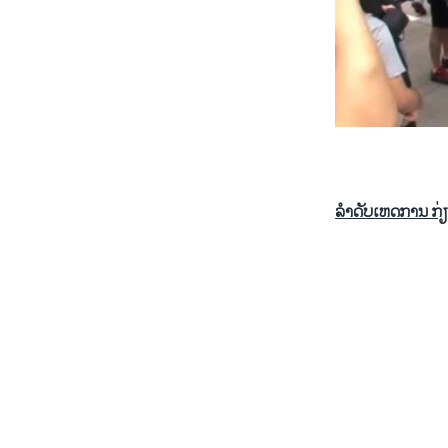
0:00
ລຳດັບເຫດການ ກ່ຽວ