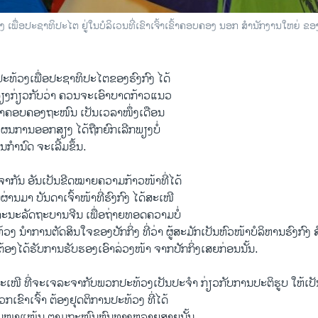
 ເພື່ອປະຊາທິປະໄຕ ຢູ່ໃນບໍລິເວນທີ່ເຂົາເຈົ້າເຂົ້າຄອບຄອງ ນອກ ສຳນັກງານໃຫຍ່ ຂອ
​ທ້ວງ​ເພື່ອ​ປະຊາທິປະ​ໄຕ​ຂອງ​ຮົງ​ກົງ ​ໄດ້
ສຽງ​ກ່ຽວ​ກັບວ່າ ຄວນ​ຈະເອົາບາດກ້າວ​ແນວ​
ຂົ້າຄອບ​ຄອງ​ຖະໜົນ ເປັນ​ເວລາ​ໜຶ່ງ​ເດືອນ
. ​ແຜນການ​ອອກສຽງ ໄດ້ຖືກ​ຍົກ​ເລີກ​ພຽງບໍ່
່ອນກຳນົດ​ ຈະ​ເລີ້ມ​ຂຶ້ນ.
​ກັນ ອັນ​ເປັນ​ຂີດ​ໝາຍຄວາມ​ກ້າວໜ້າ​ທີ່​ໄດ້
ນ​ຜ່ານ​ມາ ​ບັນດາເຈົ້າໜ້າ​ທີ່​ຮົງກົງ ​ໄດ້​ສະ​ເໜີ​
ັງ​ຄະນະ​ລັດຖະບານ​ຈີນ ເພື່ອ​ຖ່າຍ​ທອດ​ຄວາມບໍ່
Hong Kong Protesters Focused on Holding Ground in Volatile Mong Kok
EMBE
ງ ນຳ​ການ​ຕັດສິນ​ໃຈ​ຂອງ​ປັກ​ກິ່ງ ​ທີ່ວ່າ ​ຜູ້​ສະມັກ​ເປັນຫົວໜ້າ​ບໍລິຫານຮົງ​ກົ
າ ວີໂອເອລາວ
້ອງ​ໄດ້​ຮັບ​ການ​ຮັບຮອງ​ເອົາ​ລ່ວງ​ໜ້າ​ ຈາກ​ປັກ​ກິ່ງ​ເສຍ​ກ່ອນນັ້ນ.
​ເໜີ ທີ່​ຈະເຈລະຈາ​ກັບ​ພວກ​ປະ​ທ້ວງເປັນ​ປະຈຳ ກ່ຽວ​ກັບ​ການ​ປະຕິ​ຮູບ ໃຫ້​ເປ
​ເຂົາ​ເຈົ້າ ​ຕ້ອງ​ຢຸດຕິ​ການ​ປະ​ທ້ວງ ​ທີ່ໄດ້
ນ​ໜາ​ແໜ້ນ​ ຕາມ​ຖະໜົນ​ຫົນທາງຫລາຍສາຍ​ນັ້ນ.