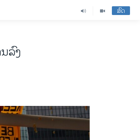
ສົດ
ນ​ລົງ