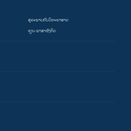
ສຸຂະພາບກັບວິທະຍາສາດ
ຮຽນ-ພາສາອັງກິດ