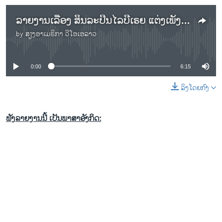
ລາຍງານເລື້ອງ ສິນລະປິນໄລບີເຣຍ ແຕ່ງເພັງປຸກປະຊາຊົນ ໃຫ້ຕື່ນຕົວກ່ຽວກັບເຊື້ອອີໂບລາ
by
ສຽງອາເມຣິກາ ວີໂອເອລາວ
No media source currently available
0:00
6:15
ລິງໂດຍກົງ
ຟັງລາຍງານນີ້ ເປັນພາສາອັງກິດ: