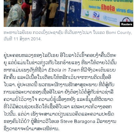
ວິທະຍາສາດ-ເທັກໂນໂລຈີ
ທຸລະກິດ
ພາສາອັງກິດ
ທະຫານໄລຍີເຣຍ ກວດເບິ່ງປະຊາຊົນ ທີ່ເດີນທາງໄປມາ ໃນເຂດ Bomi County,
ວີດີໂອ
ວັນທີ 11 ສິງຫາ 2014.
ສຽງ
ຢູ່​ນະຄອນຫລວງ​ຂອງ​ໄລບີ​ເຣຍ ອີ​ໂບລາ​ໄດ້​ເຂົ້າ​ຄອບ​ງຳ​ຄື້ນວິທະ
ລາຍການກະຈາຍສຽງ
ຍຸ ແຕ່ບໍ່​ແມ່ນ​ໃນ​ຂ່າວ​ກ່ຽວ​ກັບ​ໂຣກຮ້າຍ​ແຮງ ​ທີ່​ພາ​ໃຫ້​ຕາຍ​ໄດ້​ນັ້ນ
ຕິດຕາມພວກເຮົາ ທີ່
ຫາກແມ່ນ​ເພງ​ດັງ​ທີ່​ຊື່ວ່າ
Ebola in Town
ທີ່​ມີຈັງ​ວະ​ເຕ້ນ​ແບບ​
ລາຍງານ
ຄຶກຄື້ນ ​ແລະ​ມີເນື້ອ​ໃນ​ເຕືອນ​ໃຫ້​ຫລີກ​ເວ້ນຈາກການ​ຕິດ​ເຊື້ອອີ​
ໂບລາ. ຢູ່​ປະ​ເທດ​ນີ້ ພວກ​ພະນັກງານ​ຮັກສາ​ສຸຂະພາບ ​ທີ່​ຕໍ່ສູ້​ກັບ
​ການ​ແຜ່ລະບາດ​ຂອງ​ເຊື້ອ​ອີ​ໂບລາ ຍັງຕ້ອງ​ໄດ້​ຕໍ່ສູ້​ກັບ​ຂ່າວ​ຊ່າ​ລື
ພາສາຕ່າງໆ
ຄວາມ​ບໍ່​ໄວ້​ວາງ​ໃຈ ຄວາມ​ບໍ່​ຮູ້ເລື້​ອງຫຍັງ ​ແລະ​ຂໍ້​ມູນ​ທີ່​ຜິດ​ພາດ
ທີ່​ໄດ້​ມີ​ສ່ວນ​ຊ່ວຍ​ເຮັດ​ໃຫ້​ເຊື້ອ​ອີ​ໂບລາ ​ແຜ່​ລະບາດ​ກ້ວາງ​ອອກ​
ໄປ​ນັ້ນ. ​ແຕ່​ວ່າ ​ເພັງ​ຈະ​ສາມາດ​ປ່ຽນ​ແນວ​ຄິດແລະ​ຄວາມ​ປະພຶດ
​ຂອງ​ຄົນ​ໄດ້​ບໍ? ຜູ້​ສື່​ຂ່າວ​ວີ​ໂອ​ເອ Steve Baragona ມີ​ລາຍ​ງານ
ຊຶ່ງ​ດາຣາຈະ​ນຳ​ມາສະ​ເໜີ​ທ່ານ​.