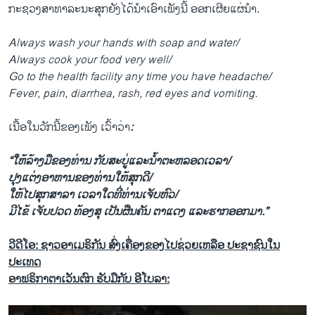
ກະຊວງ​ສາທາລະນະ​ສຸກ​ຍັງ​ໄດ້​ນຳ​ເອົາ​ເພັງ​ນີ້ ອອກເຜີຍ​ແຜ່​ນຳ.
Always wash your hands with soap and water/
Always cook your food very well/
Go to the health facility any time you have headache/
Fever, pain, diarrhea, rash, red eyes and vomiting.
​ເນື້ອ​ໃນ​ວັກນີ້ຂອງ​ເພັງ​ ເວົ້າ​ວ່າ
:
“​ໃຫ້ລ້າງ​ມື​ຂອງ​ທ່ານ​ ກັບ​ສະ​ບູ່​ແລະ​ນ້ຳ​ຕະຫລອດ​ເວລາ/
ປຸງ​ແຕ່ງອາຫານ​ຂອງ​ທ່ານ​ໃຫ້​ສຸກ​ດີ/​
ໃຫ້​ໄປ​ສຸກສາລາ ​ເວລາ​ໃດ​ທີ່​ທ່ານເຈັບຫົວ/
ມີ​ໄຂ້ ​ເຈັບ​ປວດ ທ້ອງສຸ ​ເປັນ​ຜືນ​ຄັນ ຕາ​ແດງ ​ແລະ​ຮາກອອກມາ.”
ວີດີໂອ: ຊາວອາເມຣິກັນ ສົ່ງເຄື່ອງຂອງໄປຊ່ວຍເຫລືອ ປະຊາຊົນໃນ
ປະເທດ
ອາຟຣິກາຕາເວັນຕົກ ຮັບມືກັບ ອີໂບລາ: