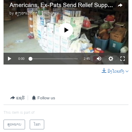
Americans, Ex-Pats Send Relief Supplies to West Africa
by
ສຽງອາເມຣິກາ ວີໂອເອລາວ
No media source currently available
0:00
2:45
ລິງໂດຍກົງ
ແຊຣ໌
Follow us
This item is part of
ສຸຂະພາບ
ໂລກ