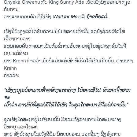
Onyeka Onwenu ກັບ King Sunny Ade ​ເຮັ​ດ​ເພັງ​ນຶ່ງ​ອອກ​ມາ ກ່ຽວ​
ກັບ​ການ
ວາງແຜນ​ຄອບຄົວ ທີ່​ຊື່​ເພັງ
Wait for Me
ຫລື
ຖ້າ​ຂອ້ຍ​ແດ່
.
​ເພັງ​ນີ້​ບໍ່​ພຽງ​ແຕ່ໄດ້​ຮັບ​ຄວາມ​ນິຍົມ​ຫລາຍ​ເທົ່າ​ນັ້ນ ​ແຕ່ຍັງ​ຊ່ວຍ​ເຮັດ​ໃຫ້​
ເລື້ອງ​ການວາງ
​ແຜນ​ຄອບຄົວ ກາຍ​ມາ​ເປັນ​ຫົວ​ຂໍ້​ການ​ສົນທະນາ​ຢູ່​ໃນ​ໝູ່​ປະຊາຊົນ​ໄນ​ຈີ​
ເຣຍ ​ແຕ່​ທ່ານ​
ນາງ Krenn ກ່າວ​ວ່າ ມັນ​ບໍ່​ແມ່ນ​ແຕ່​ເພັງ​ທີ່​ເຮັດ​ໃຫ້​ເປັນ​ເຊັ່ນ​ນັ້ນ. ທ່ານ​ນາງ
Krenn
ກ່າວ​ວ່າ:
“​ເພັງໆ​ດຽວ​ບໍ່​ສາມາດ​ທີ່​ຈະ​ສ້າງ​ແຕກ​ຕ່າງ ​ໄດ້​ສະ​ເໝີ​ໄປ. ຂ້າພະ​ເຈົ້າ​ຢາກ​
ຈະ​
ເວົ້າ​ວ່າ ທາງ​ທີ່​ດີ​ທີ່​ສຸດ​ກໍ​ຄື​ໃຫ້​ໃຊ້​ເພັງ ​ໃນ​ຊຸດໂຄ​ສະ​ນາ ທີ່ໃຫຍ່​ກ່ວາ​ນັ້ນ.”
ຊຸດເພັງ​ໂຄສະນາ​ຢູ່​ໄນ​ຈີ​ເຣຍນັ້ນ ມີ​ຮວມທັງ​ລາຍການ​ໂຄສະນາ​ທາງ​
ວິທະຍຸ ​ແລະ​ໂທລະ
ພາບ ທັງ​ບົດ​ຂຽນ​ໃນໜັງສືພິມ ນິຕະຍະ​ສານ ​ແລະ​ອື່ນໆ ຊື່​ງອົງການ