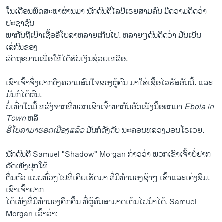
ໃນ​ເດືອນ​ພຶດສະພາ​ຜ່ານ​ມາ ນັກ​ດົນຕີ​ໄລ​ບີ​ເຣຍສາມ​ຄົນ ມີ​ຄວາມ​ຄິດ​ວ່າ
ປະຊາຊົນ​
ພາກັນ​ຖື​ເບົາ​ເຊື້ອ​ອີ​ໂບລາ​ຫລາຍ​ເກີນ​ໄປ. ຫລາຍໆ​ຄົນ​ຄິດ​ວ່າ ມັນ​ເປັນ​
ເລ່ກົນ​ຂອງ
ລັດຖະບານເພື່ອ​ໃຫ້​ໄດ້​ຮັບ​ເງິນ​ຊ່ວຍ​ເຫລືອ.
​ເຂົາ​ເຈົ້າ​ຈຶ່ງ​ຢາກ​ດຶງ​ຄວາມ​ສົນ​ໃຈ​ຂອງ​ຜູ້​ຄົນ ມາ​ໃສ່ເຊື້ອ​ໄວຣັສອັນ​ນີ້. ແລະ​
ມັນ​ກໍ​ໄດ້ຜົນ.
ບໍ່​ເທົ່າ​ໃດ​ມື້ ຫລັງຈາກ​ທີ່​ພວກ​ເຂົາ​ເຈົ້າ​ພາກັນ​ອັດ​ເພັງ​ນີ້​ອອກ​ມາ
Ebola in
Town
ຫລື
ອີ​ໂບລາ​ມາ​ຮອດເມື​ອງແລ້ວ
ມັນກໍ​ດັງ​ຄັບ​ ນະຄອນຫລວງ​ມອນ​ໂຣເວ​ຍ.
ນັກ​ດົນຕີ Samuel "Shadow" Morgan ກ່າວ​ວ່າ ພວກ​ເຂົາ​ເຈົ້າ​ບໍ່​ຢາກ​
ອັດ​ເພັງ​ປຸກໃຫ້​
ຕື່ນ​ຕົວ ​ແບບ​ທົ່ວໆ​ໄປ​ທີ່​ເຄີຍ​ເຮັດ​ມາ ທີ່​ມີ​ທຳນອງ​ຊ້າໆ ເສົ້າ​ແລະ​ເຄ່ງ​ຂຶມ. ​
ເຂົາ​ເຈົ້າ​ຢາກ​
ໄດ້​ເພັງ​ທີ່​ມີ​ທຳນອງ​ຄຶກຄື້ນ ທີ່​ຜູ້​ຄົນສາມາດ​ເຕ້ນ​ໄປ​ນຳ​ໄດ້. Samuel
Morgan ​ເວົ້າ​ວ່າ: