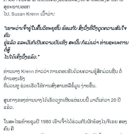
ສຸຂະພາບ​ອອກ
​ໄປ. Susan Krenn ​ເວົ້າ​ວ່າ
:
“​ເພາະວ່າເຈົ້າ​ຢູ່ໃນ​ຄື້ນວິທະຍຸ​ຫັ້ນ​ ພ້ອມ​ກັບ ສິ່ງ​ນຶ່ງ​ທີ່​ດຶງ​ດູດ​ຄວາມ​ສົນ​ໃຈ​
ຄົນ​
ຢູ່​ແລ້ວ ​ແລະ​ມັນ​ກໍ​ເປັນຄວາມ​ບັນ​ເທິງ ສະ​ນັ້ນ ກໍ​ແມ່ນ​ວ່າ ທ່ານ​ຊະນະ​ການ​
ຕໍ່ສູ້​
ໄປ​ໄດ້​ເຄິ່ງນຶ່ງ​ແລ້ວ.”
ທ່ານ​ນາງ Krenn ກ່າວ​ວ່າ ການຕອບ​ຮັບດ້ວຍຄວາມ​ຮູ້ສຶກມ່ວນ​ຊື່ນ ​ຕໍ່​
ທຳນອງ​ເພັງ
​ທີ່ມ່ວນ​ຫູ ຊ່ວຍ​ເຮັດ​ໃຫ້ການ​ສົ່ງ​ສານ​ຫລື​ຂໍ້​ມູນ ງ່າຍ​ຂຶ້ນ.
ສູນ​ກາງຂອງ​ທ່ານ​ນາງ​ໄດ້​ເຮັດ​ວຽກ​ເຜີຍ​ແຜ່​ແບບ​ນີ້ ມາ​ດົນ​ກ່ວາ 20 ປີ​
ແລ້ວ.
​ໃນ​ສ​ະ​ໄໝທ້າຍຊຸມ​ປີ 1980 ​ເຂົາ​ເຈົ້າ​ໄດ້​ຮ່ວມ​ກັບ​ນັກ​ຮ້ອງ​ໄນ​ຈີ​ເຣຍ ສອງ​
ຄົນ ຄື