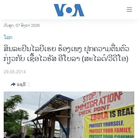
ລິ້ງ
ສຳຫລັບ
ເຂົ້າ
ວັນສຸກ, 07 ສິງຫາ 2026
ຫາ
ໂຮມເພຈ
ໂລກ
ຂ້າມ
ລາວ
ສິນລະປິນໄລບີເຣຍ ຮ້ອງເພງ ປຸກຄວາມຕື່ນຕົວ
ຂ້າມ
ອາເມຣິກາ
ກ່ຽວກັບ ເຊື້ອໄວຣັສ ອີໂບລາ (ສະໄລດ໌/ວີດີໂອ)
ຂ້າມ
ໄປ
ການເລືອກຕັ້ງ ປະທານາທີບໍດີ ສະຫະລັດ 2024
ຫາ
29,08,2014
ຂ່າວ​ຈີນ
ຊອກ
ແຊຣ໌
ຄົ້ນ
ໂລກ
ເອເຊຍ
ອິດສະຫຼະພາບດ້ານການຂ່າວ
ຊີວິດຊາວລາວ
ຊຸມຊົນຊາວລາວ