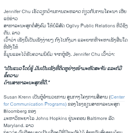
Jennifer Chu ​ເຮັດ​ວຽກ​ດ້ານການ​ຕະຫລາ​ດ ກ່ຽວ​ກັບ​ການ​ໂຄະ​ນາ​ ເຜີ​ຍ
ແຜ່ຂ່າວ
ສາທາລະນະ​ສຸກ​ຕໍ່ສັງຄົມ ​ໃຫ້​ບໍລິສັດ Ogilvy Public Relations ທີ່​ວໍ​ຊິງ​
ຕັນ. ລາວ
​ເວົ້າ​ວ່າ ​ເພັງ​ນີ້ເປັນເພັງງ່າຍໆ​ ກົງ​ໄປ​ກົງ​ມາ ແລະຍາກ​ທີ່​ຈະ​ຫາ​ເພັງ​ອື່ນ​ໃດ
ທີ່​ທັງ​ໃຫ້
​ຂໍ້​ມູນ​ແລະໄດ້​ຮັບ​ຄວາມ​ນິຍົມ ຈາກ​ຜູ້​ຟັງ. Jennifer Chu ​ເວົ້າ​ວ່າ:
“​ເປັນ​ແນວ​ໃດ​ບໍ່​ຮູ້ ​ມັນ​ເປັນເພັງທີ່​ຕິດ​ຫູ​ຢ່າງ​ໜ້າ​ມະຫັດສະຈັນ ​ແລະ​ກໍ​ມີ​
ຂໍ້ຄວາມ
​ດ້ານ​ສາ​ທາ​ລະນະ​ສຸກ​ທີ່​ດີ.”
Susan Krenn ​ເປັນ​ຜູ້ອຳນວຍການ ສູນ​ກາງ​ໂຄງການ​ສື່ສານ​ (
Center
for Communication Programs)
ຂອງໂຮງຮຽນສາທາລະນະ​ສຸກ
Bloomberg ຂອງ
ມະຫາ​ວິ​ທະຍາ​ໄລ Johns Hopkins ຢູ່​ນະຄອນ Baltimore ລັດ​
Maryland. ລາ​ວ
ກ່າວວ່າ ດົນຕີ​ສາມາດ​ເປັນ​ເຄື່ອງມື​ທີ່​ມີ​ພະລັງ​ໄດ້ ສຳ​ຫລັບ​ສົ່ງ​ສານດ້ານ​