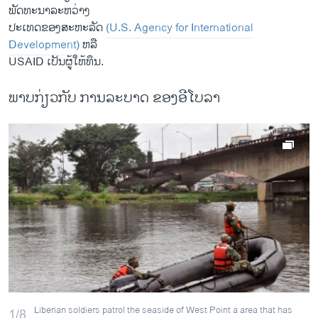
ພັດທະນາ​ລະຫວ່າງ
ປະ​ເທດ​ຂອງ​ສະຫະລັດ
(U.S. Agency for International
Development)
ຫລື
USAID ​ເປັນ​ຜູ້​ໃຫ້​ທຶນ.
ພາບກ່ຽວກັບ ການລະບາດ ຂອງອີໂບລາ
Liberian soldiers patrol the seaside of West Point a area that has
1/8