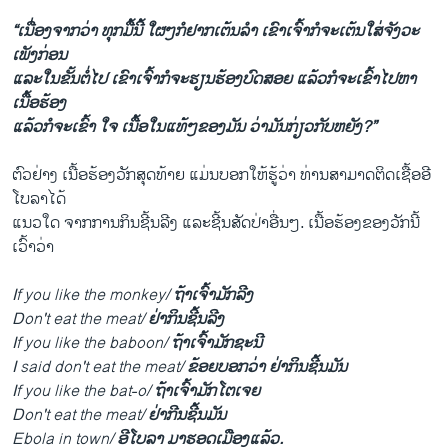
“​ເນື່ອງ​ຈາກ​ວ່າ ​ທຸກ​ມື້​ນີ້ ​ໃຜໆ​ກໍ​ຢາກ​ເຕ້ນ​ລຳ​ ເຂົາ​ເຈົ້າ​ກໍ​ຈະ​ເຕ້ນ​ໃສ່​ຈັງ​ວະ​
ເພັງ​ກ່ອນ ​
ແລະ​ໃນ​ຂັ້ນ​ຕໍ່​ໄປ ​ເຂົາ​ເຈົ້າ​ກໍ​ຈະ​ຮຽນຮ້ອງ​ບົດ​ສອຍ ​ແລ້ວ​ກໍ​ຈະ​ເຂົ້າ​ໄປ​ຫາ​
ເນື້ອ​ຮ້ອງ
ແລ້ວກໍ​ຈະ​ເຂົ້າ ໃຈ​ ເນື້ອ​ໃນ​ແທ້ໆ​ຂອງ​ມັນ ວ່າມັນກ່ຽວກັບ​ຫຍັງ?”
ຕົວຢ່າງ ​ເນື້ອ​ຮ້ອງ​ວັກ​ສຸດ​ທ້າຍ ​ແມ່ນ​ບອກໃຫ້​ຮູ້​ວ່າ ​ທ່ານສາມາດ​ຕິດ​ເຊື້ອ​ອີ​
ໂບລາ​ໄດ້​
ແນວ​ໃດ ຈາກ​ການ​ກິນ​ຊີ້ນ​ລີງ ແລະ​ຊີ້ນ​ສັດປ່າ​ອື່ນໆ. ເນື້ອ​ຮ້ອງ​ຂອງ​ວັກ​ນີ້​
ເວົ້າ​ວ່າ
If you like the monkey/
ຖ້າ​ເຈົ້າ​ມັກ​ລີງ
Don't eat the meat/
ຢ່າ​ກິນ​ຊີ້ນ​ລີງ
If you like the baboon/
ຖ້າ​ເຈົ້າ​ມັກ​ຊະນີ
I said don't eat the meat/
ຂ້ອຍ​ບອກ​ວ່າ ຢ່າ​ກິນ​ຊີ້ນມັນ
If you like the bat-o/
ຖ້າ​ເຈົ້າ​ມັກໂຕ​ເຈຍ
Don't eat the meat/
ຢ່າ​ກີ​ນຊີ້ນ​ມັນ
Ebola in town/
ອີ​ໂບລາ ມາ​ຮອ​ດ​ເມືອງ​ແລ້ວ.