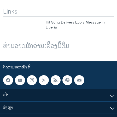
Links
Hit Song Delivers Ebola Message in
Liberia
ທ່ານອາດມັກອ່ານເລື້ອງນີ້ຕື່ມ
ຕິດຕາມພວກເຮົາ ທີ່
ເບິ່ງ
ຟັງສຽງ