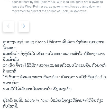
been hit hard by the Ebola virus, with local residents not allowed to
leave the West Point area, as government forces clamp down on
movement to prevent the spread of Ebola, in Monrovia,
P
N
r
e
e
x
v
t
ສູນ​ກາງຂອງ​ທ່ານ​ນາງ Krenn ​ໄດ້​ທຳ​ການ​ຄົ້ນ​ຄ້ວາ​ເບິ່ງ​ຜົນ​ຂອງ​ຂອງ​ການ​
i
s
ໂຄສະນາ ​
o
l
ແລະ​ພົບ​ວ່າ ຍິ່ງ​ຜູ້​ຄົນ​ໄດ້​ເຫັນ​ການ​ໂຄສະນາ​ຫລາຍ​ເທົ່າ​ໃດ ກໍ​ມີ​ທາງ​ຫລາຍ​
u
i
ຂຶ້ນ​ເທົ່າ​ນັ້ນ​
s
d
ວ່າ ​ເຂົາ​ເຈົ້າ​ຈະ​ໃຊ້​ວິທີ​ການວາງ​ແຜນ​ຄອຍ​ຄົວ​ແບບ​ໃດ​ແບບ​ນຶ່ງ. ຕົວຢ່າງ​ກໍ​
s
e
ຄື ພວກ​ທີ່​
l
ໄດ້​ເຫັນ​ການ​ໂຄສະນາຫລາຍ​ທີ່​ສຸດ ກໍ​ແມ່ນ​ມີ​ທາງ​ວ່າ ຈະ​ໃຊ້​ວິທີ​ຄຸມ​ກຳ​ເນີ​ດ
i
ຫລາຍ​ກ່ວາ
d
ພວກ​ທີ່​ບໍ່​ໄດ້​ເຫັນ​ການ​ໂຄສະ​ນາ​ນັ້ນ ​ເຖິງ​ສອງ​ເທົ່າ.
e
ຢູ່​ໄລ​ບີ​ເຣຍນັ້ນ
Ebola in Town
ບໍ່ແມ່ນ​ເພັງ​ດຽວ​ທີ່​ທ່ານ​ຈະ​ໄດ້​ຍິນ ກ່ຽວ​
ກັບ​ໂຣກນີ້.