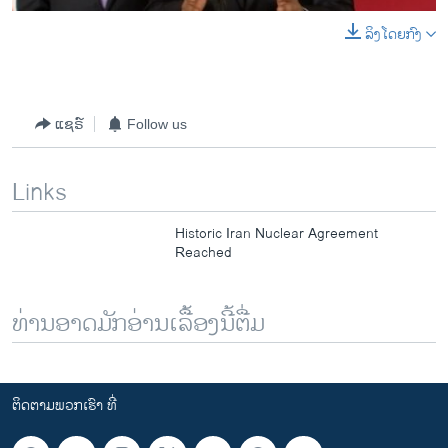
ລິງໂດຍກົງ
0:00
0:14:08
EMBED
SHARE
ແຊຣ໌
Follow us
Links
Historic Iran Nuclear Agreement
Reached
ທ່ານອາດມັກອ່ານເລື້ອງນີ້ຕື່ມ
ຕິດຕາມພວກເຮົາ ທີ່