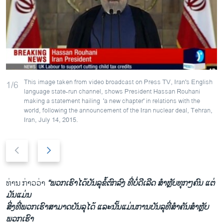
This image taken from video broadcast on Press TV, Iran's English
1/6
language state-run channel, shows President Hassan Rouhani
making a statement hailing 'a new chapter' in relations with the
world, following the announcement of the Iran nuclear deal, Tehran,
Iran, July 14, 2015.
P
N
r
e
e
x
v
t
ທ່ານ ​ກ່າວ​ວ່າ
“ພວກ​ເຮົາ​ໄດ້​ບັນລຸ​ຂໍ້ຕົກລົງ ທີ່​ບໍ່​ດີ​ເລີດ​ ສຳຫຼັບທຸກໆຄົນ ​ແຕ່​
i
s
ມັນ​ແມ່ນ​
o
l
ສິ່ງ​ທີ່​ພວກ​ເຮົາ​ສາມາດ​ບັນລຸ​ໄດ້ ​ແລະ​ນັ້ນ​ແມ່ນ​ການບັນລຸ​ທີ່​ສຳຄັນສຳຫຼັບ
u
i
ພວກ​ເຮົາ