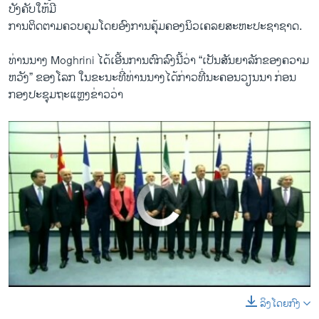
ບັງຄັບໃຫ້ມີ
ການຕິດຕາມຄວບຄຸມໂດຍອົງການຄຸ້ມຄອງນິວເຄລຍສະຫະປະຊາຊາດ.
ທ່ານນາງ Moghrini ໄດ້ເອີ້ນ​ການຕົກລົງ​ນີ້​ວ່າ “​ເປັນ​ສັນຍາ​ລັກ​ຂອງ​ຄວາມ​
ຫວັງ” ຂອງ​ໂລກ ໃນ​ຂະນະ​ທີ່​ທ່ານ​ນາງ​ໄດ້​ກ່າວທີ່ນະຄອນ​ວຽນ​ນາ ກ່ອນ
ກອງປະຊຸມຖະແຫຼງຂ່າວວ່າ
No media source currently available
ລິງໂດຍກົງ
0:00
0:02:03
EMBED
SHARE