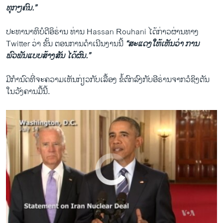
s
d
President Obama's Remarks on Iran Nuclear Deal
ທຸກໆຄົນ.”
EMBED
SHARE
s
e
by
ສຽງອາເມຣິກາ ວີໂອເອລາວ
l
ປະທານ​າທິບໍດີ​ອິຣ່ານ ທ່ານ Hassan Rouhani ​ໄດ້​ກ່າວ​ຜ່ານທາງ
i
Twitter ວ່າ ຂັ້ນ ຕອນການ​ດຳ​ເນີນ​ງານ​ນີ້
​ “​ສະ​ແດງ​ໃຫ້ເຫັນວ່າ ການ
d
ພົວພັນແບບ​ສ້າງສັນ ໄດ້ຜົນ.​”
e
ມີກຳນົດທີ່ຈະຄວາມເຫັນກ່ຽວກັບເລື້ອງ ຂໍ້ຕົກລົງກັບອີຣ່ານຈາກວໍຊິງຕັນ
ໃນວັງຄານມື້ນີ້.
No media source currently available