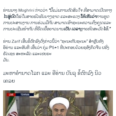
ທ່ານນາງ Moghrini ກ່າວ​ວ່າ
“
ນີ້
ແມ່ນ
ການ
ຕັດສິນ
ໃຈ
ທີ່
ສາມາດ
ເປີດ
ທາງ
ໄປສູ່ບົດ
ໃໝ່
ໃນ
ສາຍ
ພົວພັນ
ນາໆ
ຊາດ
​
ແລະ
ສະ
ແດງ
​ໃຫ້ເຫັນວ່າ
ການ
ທູດ
ການ
ປະສານ
ງານ
​
ການ
ຮ່ວມ
ມື
ກັນ
​
ສາມາດ
ເອົາ
ຊະນະ
ຄວາມ
ຕຶງ
ຄຽດ
ແລະ
ການ
ປະ
ເຊີນ
ໜ້າ
ກັນ
​
ທີ່ຍືດ
ເຍື້ອ
ຍາວ
ນານ
​ເປັນ ເວລາ
ຫຼາຍ
ທົດ
ສະ
ວັດ
​ໄດ້.”
ທ່ານ Zarif ​ເອີ້ນ​ຂໍ້​ຕົກລົງ​ດັ່ງກ່າວ​ນີ້ວ່າ “ຊະນະກັບຊະນະ” ສຳຫຼັບທັງ​
ອິຣ່ານ​ ແລະ​ອັນທີ່ ເອີ້ນວ່າ ກຸ່ມ P5+1 ທີ່ປະກອບດ້ວຍຊອັງກິດຈີນ ຝຣັ່ງ
ຣັດ​ເຊຍ ສະ​ຫະລັດ ​ແລະ​ເຢຍຣະ
ມັນ.
ມະ​ຫາ​ອຳ​ນາດ​ໂລກ ແລະ ອີ​ຣ່​ານ ບັນ​ລຸ ຂໍ້​ຕົກ​ລົງ ນິວ
ເຄລຍ