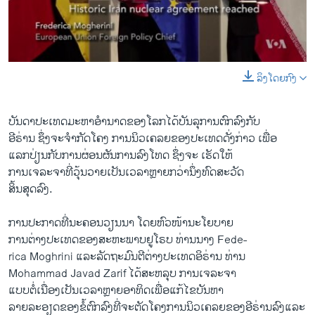
ວິທະຍາສາດ-ເທັກໂນໂລຈີ
ທຸລະກິດ
ພາສາອັງກິດ
ລິງໂດຍກົງ
0:00
0:00:57
ວີດີໂອ
EMBED
SHARE
ສຽງ
ບັນດາປະເທດມະຫາອຳນາດຂອງໂລກໄດ້ບັນລຸການຕົກລົງກັບ
ອີຣ່ານ ຊຶ່ງຈະຈຳກັດໂຄງ ການນິວເຄລຍຂອງປະເທດດັ່ງກ່າວ ເພື່ອ
ລາຍການກະຈາຍສຽງ
ຕິດຕາມພວກເຮົາ ທີ່
ແລກປ່ຽນກັບການຜ່ອນຜັນ​ການລົງ​ໂທດ ຊຶ່ງຈະ ເຮັດໃຫ້
ລາຍງານ
ການເຈລະຈາທີ່ວຸ້ນວາຍເປັນເວລາຫຼາຍກວ່ານຶ່ງທົດສະວັດ
ສິ້ນສຸດລົງ.
ພາສາຕ່າງໆ
ການປະກາດທີ່ນະຄອນວຽນນາ ໂດຍຫົວໜ້ານະ​ໂຍບາຍ
ການ​ຕ່າງປະ​ເທດຂອງສະຫະພາບ​ຢູ​ໂຣບ ທ່ານນາງ Fede-
rica Moghrini ແລະ​ລັດຖະມົນຕີ​ຕ່າງປະ​ເທດອິຣ່ານ ທ່ານ
Mohammad Javad Zarif ໄດ້ສະຫລຸບ ການເຈລະຈາ
ແບບຕໍ່ເນື່ອງເປັນເວລາຫຼາຍອາທິດເພື່ອແກ້ໄຂບັນຫາ
Iran, World Powers Reach Nuclear Deal
EMBED
SHARE
ລາຍລະອຽດຂອງຂໍ້ຕົກລົງທີ່ຈະຕັດໂຄງການນິວເຄລຍຂອງອີຣ່ານລົງແລະ
by
ສຽງອາເມຣິກາ ວີໂອເອລາວ