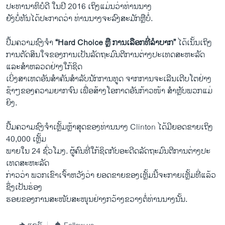
ປະທານາທິບໍດີ ​ໃນ​ປີ 2016 ​ເຖິງ​ແມ່ນ​ວ່າທ່ານ​ນາງ
​ຍັງ​ບໍ່​ທັນ​ໄດ້​ປະກາດ​ວ່າ ທ່ານ​ນາງ​ຈະ​ລົງ​ສະມັກ​ຫຼື​ບໍ່.
ປື້​ມຄວາມ​ຊົງ​ຈຳ
“Hard Choice ຫຼື ການ​ເລືອກ​ທີ່​ລຳບາກ”
​ໄດ້ເນັ້ນ​ເຖິງ​
ການ​ຕັດ​ສິນ​ໃຈຂອງ​ການ​ເປັນລັດຖະມົນຕີ​ການ​ຕ່າງ​ປະ​ເທດ​ສະຫະລັດ ​
ແລະ​ສຳຫລວດ​ຢ່າງ​ໃກ້​ຊິດ
ເບິ່ງສາເຫດອັນສຳຄັນສຳລັບນັກ​ການ​ທູດ​ ຈາ​ກ​ການ​ຈະ​ເລີ​ນ​ເຕີບ​ໂຕຢ່າງ
ຊ້າໆ​ຂອງ​ຄວາມ​ຍາກຈົນ ​ເພື່ອສ້າງໂອກາດ​ອັນກ້າວໜ້າ ສຳ​ຫຼັບ​ພວກ​ແມ່​
ຍິງ.
ປື້​ມຄວາມ​ຊົງ​ຈຳເຫຼັ້ມ​ຫຼ້າ​ສຸດຂອງທ່ານ​ນາງ Clinton ​ໄດ້​ມີ​ຍອດ​ຂາຍ​ເຖິງ
40,000 ​ເຫຼັ້ມ
ພາຍ​ໃນ 24 ຊົ່ວ​ໂມງ. ຜູ້​ຄົນ​ທີ່​ໃກ້ຊິດ​ກັບ​ອະດີດລັດຖະມົນຕີ​ການ​ຕ່າງ​ປະ​
ເທດສະຫະລັດ
ກ່າວ​ວ່າ ພວກ​ເຂົາ​ເຈົ້າ​ຫວັງວ່າ ​ຍອດ​ຂາຍຂອງ​ເຫຼັ້ມ​ນີ້ຈະ​ກາຍ​ເຫຼັ້ມ​ທີ່​ແລ້ວ
ຊຶ່ງ​ເປັນຮ່ອງ
ຮອຍ​ຂອງ​ການ​ສະໜັບສະໜຸນ​ຢ່າງ​ກວ້າງຂວາງຕໍ່ທ່ານນາງນັ້ນ.