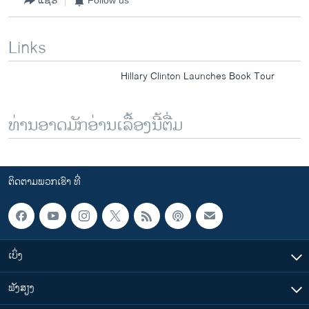
ແຊຣ໌
Follow us
Links
Hillary Clinton Launches Book Tour
ທ່ານອາດມັກອ່ານເລື້ອງນີ້ຕື່ມ
ຕິດຕາມພວກເຮົາ ທີ່
ເບິ່ງ
ຟັງສຽງ