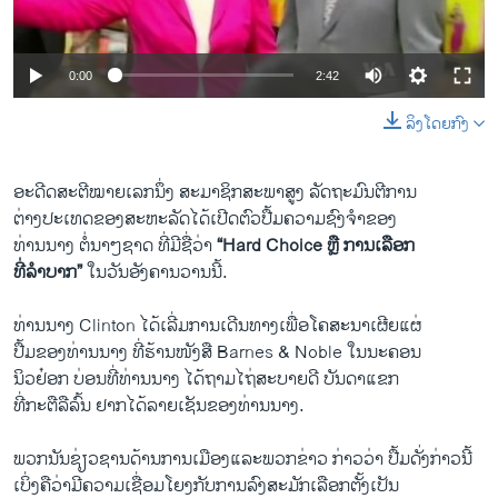
ວິທະຍາສາດ-ເທັກໂນໂລຈີ
ທຸລະກິດ
0:00
2:42
ພາສາອັງກິດ
ລິງໂດຍກົງ
ວີດີໂອ
ສຽງ
ອະດີດ​ສະຕີ​ໝາຍ​ເລກ​ນຶ່ງ ສະມາຊິກ​ສະພາ​ສູງ ລັດຖະມົນຕີ​ການ
​ຕ່າງ​ປະ​ເທດຂອງ​ສະຫະລັດ​ໄດ້​ເປີດ​ຕົວ​ປື້​ມຄວາ​ມຊົງຈຳຂອງ​
ລາຍການກະຈາຍສຽງ
ຕິດຕາມພວກເຮົາ ທີ່
ທ່ານ​ນາງ ຕໍ່ນາໆຊາດ ທີ່ມີຊື່ວ່າ
“Hard Choice ຫຼື ການ​ເລືອກ
ລາຍງານ
​ທີ່​ລຳບາກ”
​ໃນ​ວັນ​ອັງຄານ​ວານ​ນີ້.
ທ່ານ​ນາງ Clinton ​ໄດ້​ເລີ່​ມການເດີນທາງເພື່ອໂຄສະນາເຜີຍແຜ່
ພາສາຕ່າງໆ
ປື້​ມຂອງທ່ານນາງ ​ທີ່​ຮ້ານ​ໜັງສື Barnes & Noble ໃນ​ນະຄອນ​
ນິວຢ໋ອກ ບ່ອນ​ທີ່​ທ່ານ​ນາງ​ ໄດ້​ຖາມ​ໄຖ່ສະບາຍດີ ​ບັນດາແຂກ
ທີ່ກະຕືລື​ລົ້ນ ​ຢາກໄດ້ລາຍເຊັນຂອງທ່ານນາງ.
ພວກ​ນັນຊ່ຽວຊານດ້ານການ​ເມືອງແລະ​ພວກ​ຂ່າວ ກ່າວວ່າ ປື້​ມດັ່ງກ່າວ​ນີ້​
ເບິ່ງ​ຄື​ວ່າມີ​ຄວາມ​ເຊື່ອມ​ໂຍງກັບການ​ລົງ​ສະ​ມັກ​ເລືອກ​ຕັ້ງ​ເປັນ​