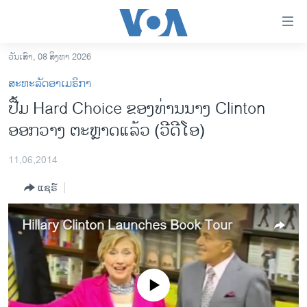
ລິ້ງ
ສຳຫລັບ
ເຂົ້າ
ວັນເສົາ, 08 ສິງຫາ 2026
ຫາ
ໂຮມເພຈ
ສະຫະລັດອາເມຣິກາ
ຂ້າມ
ລາວ
ປື້​ມ Hard Choice ຂອງທ່ານນາງ Clinton ​
ຂ້າມ
ອາເມຣິກາ
ອອກວາງ ຕະຫຼາດແລ້ວ ​(ວີດີໂອ)
ຂ້າມ
ໄປ
ການເລືອກຕັ້ງ ປະທານາທີບໍດີ ສະຫະລັດ 2024
ຫາ
11,06,2014
ຂ່າວ​ຈີນ
ຊອກ
ແຊຣ໌
ຄົ້ນ
ໂລກ
ເອເຊຍ
Hillary Clinton Launches Book Tour
ອິດສະຫຼະພາບດ້ານການຂ່າວ
ຊີວິດຊາວລາວ
No media source currently available
ຊຸມຊົນຊາວລາວ