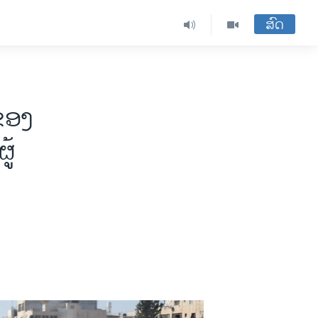
ສົດ
ຂອງ
ູ້