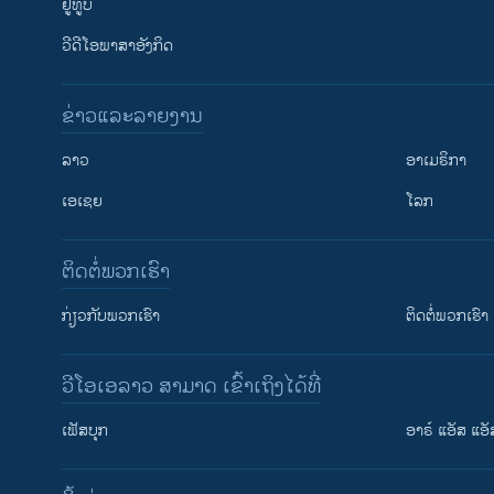
ຢູທູບ
ວີດີໂອພາສາອັງກິດ
ຂ່າວແລະລາຍງານ
ລາວ
ອາເມຣິກາ
ເອເຊຍ
ໂລກ
ຕິດຕໍ່ພວກເຮົາ
ກ່ຽວກັບພວກເຮົາ
ຕິດຕໍ່ພວກເຮົາ
ວີໂອເອລາວ ສາມາດ ເຂົ້າເຖິງໄດ້ທີ່
ເຟັສບຸກ
ອາຣ໌ ແອັສ ແອັ