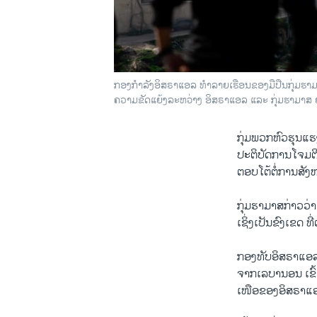
ກອງກໍາລັງອິສຣາແອລ ທໍາລາຍເຮືອນຂອງມືປືນກຸ່ມຮາມ
ຄວາມຂັດແຍ້ງລະຫວ່າງ ອິສຣາແອລ ແລະ ກຸ່ມຮາມາສ ຍ
ກຸ່ມພວກຫົວຮຸນແຮງ
ປະຕິບັດການໂຈມຕີ
ຕອບໂຕ້ຕໍ່ການສັງ
ກຸ່ມຮາມາສກ່າວ​ວ່າ 
​ເຊິ່ງ​ເປັນຂົງ​ເຂ
ກອງທັບ​ອິສຣາ​ແອ​ລກ່
ຈາກ​ເລ​ບາ​ນອນ ​ເຂົ້
​ເໜືອ​ຂອງ​ອິສຣາ​ແອ