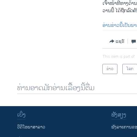
ເຈົ້າ​ໜ້າ​ທີ່ທາງດ
ວານ​ນີ້ ໄດ້​ຖືກ​ລົດ​ຄ
ອ່ານຂ່າວນີ້ເປັນພ
ແຊຣ໌
This item is part of
ຂ່າວ
ໂລກ
ທ່ານອາດມັກອ່ານເລື້ອງນີ້ຕື່ມ
ເບິ່ງ
ຟັງສຽງ
ວີດີໂອພາສາລາວ
ຟັງລາຍການຂອງ