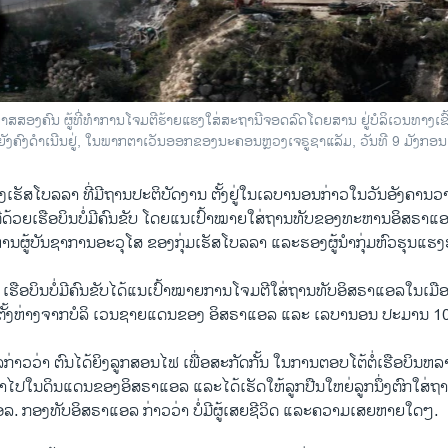
າສສອງຄົນ ຜູ້ທີ່ທໍາການໂຈມຕີຮ້າຍແຮງໃສ່ສະຖານີຈອດລົດໂດຍສານ ຢູ່ບໍລິເວນທາງເ
ັງຄົງດໍາເນີນຢູ່, ໃນພາກຕາເວັນອອກຂອງນະຄອນຫຼວງເຈຣູຊາແລັມ, ວັນທີ 9 ມັງກອນ
ເຮັສໂບລລາ ທີ່ມີຖານປະ​ຕິ​ບັດ​ງານ ຕັ້ງຢູ່ໃນເລບານອນກ່າວໃນວັນອັງຄານວານ
ດ້ວຍເຮືອບິນບໍ່ມີຄົນຂັບ ໂດຍແນເປົ້າໝາຍໃສ່ຖານທັບຂອງທະຫານອິສຣາແອ
ຫານຜູ້ບັນຊາການອະວຸໂສ ຂອງກຸ່ມເຮັສໂບລລາ ແລະຮອງຜູ້ນໍາກຸ່ມຫົວຮຸນແຮ
ເຮືອບິນ​ບໍ່​ມີ​ຄົນ​ຂັບ​ໄດ້​ແນເປົ້າໝາຍການ​ໂຈມ​ຕີໃສ່​ຖານ​ທັບ​ອິສ​ຣາ​ແອລໃນ​ເ
ດ ​ທີ່​ຕັ້ງຫ່າງ​ຈາກບໍລິ ເວນ​ຊາຍ​ແດນຂອງ ​ອິສຣາ​ແອ​ລ ແລະ ເລ​ບາ​ນອນ ປະມານ 1
າວ​ວ່າ ຕົນ​ໄດ້​ຍິງ​ລູກ​ສອນ​ໄຟ ເພື່ອ​ສະ​ກັດ​ກັ້ນ ໃນການ​ຕອບ​ໂຕ້​ຕໍ່​ເຮືອບິນ​ຫລາຍ
າ​ໄປ​ໃນ​ດິນ​ແດນ​ຂອງ​ອິສຣາ​ແອ​ລ ​ແລະ​ໄດ້​ເຮັດ​ໃຫ້​ລູກ​ປືນ​ໃຫຍ່​ລູກ​ນຶ່ງຕົກໃສ່​
​ລ. ກອງທັບອິສຣາແອລ ​ກ່າວ​ວ່າ ບໍ່​ມີ​ຜູ້​ເສຍ​ຊີວິດ ​ແລະຄວາມ​ເສຍ​ຫາຍໃດໆ.