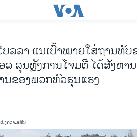
ັສໂບລລາ ແນເປົ້າໝາຍໃສ່ຖານທັບ
ລ ລຸນຫຼັງການໂຈມຕີ ໄດ້ສັງຫານຜ
ການຂອງພວກຫົວຮຸນແຮງ
ເບິ່ງຄວາມເຫັນ