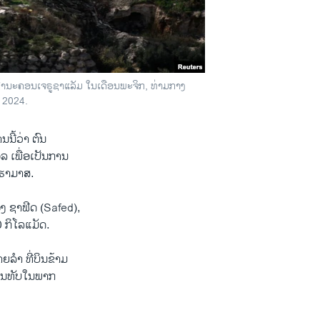
ຂົ້ານະຄອນເຈຣູຊາແລັມ ໃນເດືອນພະຈິກ, ທ່າມກາງ
 2024.
ນີ້ວ່າ ຕົນ
ລ ເພື່ອເປັນການ
ງຮາມາສ.
ມືອງ ຊາຟີດ (Safed),
0 ກິໂລແມັດ.
​ລຳ ​ທີ່ບິນ​ຂ້າມ​
ຖານ​ທັບ​ໃນ​ພາກ