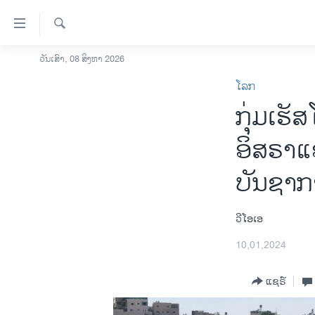
ລິ້ງ
ສຳຫລັບ
ເຂົ້າ
ຄົ້ນຫາ
ວັນເສົາ, 08 ສິງຫາ 2026
ໂຮມເພຈ
ຫາ
ໂລກ
ລາວ
ຂ້າມ
ກຸ່ມເຮ
ຂ້າມ
ອາເມຣິກາ
ຂ້າມ
ການເລືອກຕັ້ງ ປະທານາທີບໍດີ ສະຫະລັດ
ອິສຣາແອ
ໄປ
2024
ຫາ
ບັນຊາ
ຂ່າວ​ຈີນ
ຊອກ
ຄົ້ນ
ໂລກ
ວີໂອເອ
ເອເຊຍ
10,01,2024
ອິດສະຫຼະພາບດ້ານການຂ່າວ
ຊີວິດຊາວລາວ
ແຊຣ໌
ຊຸມຊົນຊາວລາວ