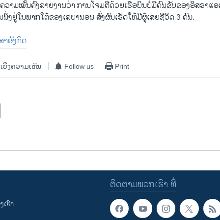
້ານຄວາມໝັ້ນຄົງລາຍງານ​ວ່າ ການ​ໂຈມ​ຕີດ້ວຍເຮືອບິນບໍ່ມີຄົນຂັບຂອງອິສຣາແອລ 
ັນ​ນຶ່ງຢູ່ໃນ​ພາກ​ໃຕ້​ຂອງ​ເລ​ບາ​ນອນ ສົ່ງຜົນເຮັດ​ໃຫ້​ມີ​ຜູ້​ເສຍ​ຊີ​ວິດ 3 ຄົນ.
າສາອັງກິດ
ເບິ່ງຄວາມເຫັນ
Follow us
Print
ຕິດຕາມພວກເຮົາ ທີ່
ເຮົາ