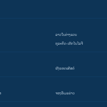
ລາວໃນຕ່າງແດນ
ທຸລະກິດ-ເທັກໂນໂລຈີ
ຟັງພອດແຄັສຕ໌
ສ
ຈອງອີເມລຂ່າວ