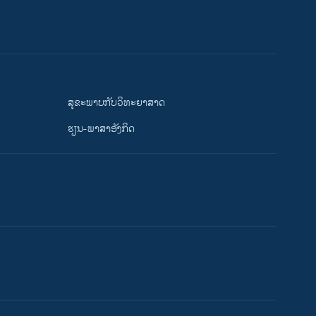
ສຸຂະພາບກັບວິທະຍາສາດ
ຮຽນ-ພາສາອັງກິດ