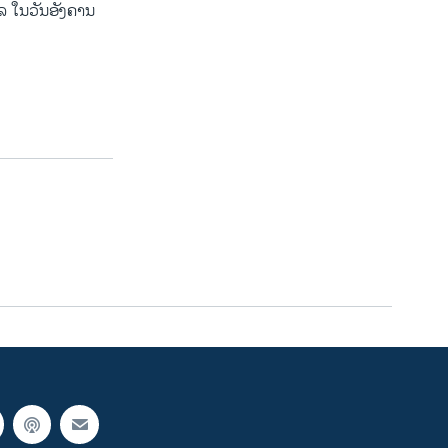
ໃນ​ວັນ​ອັງ​ຄານ​