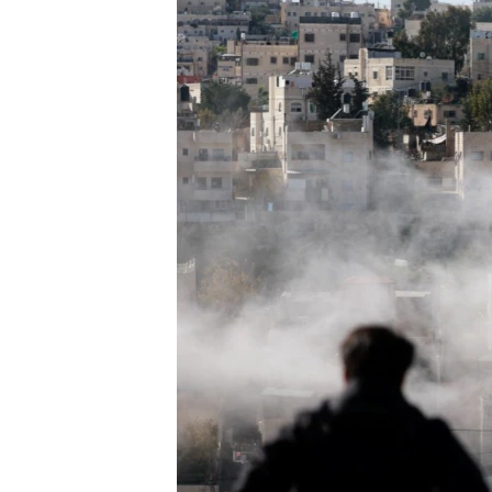
ວິທະຍາສາດ-ເທັກໂນໂລຈີ
ທຸລະກິດ
ພາສາອັງກິດ
ວີດີໂອ
ສຽງ
ລາຍການກະຈາຍສຽງ
ລາຍງານ