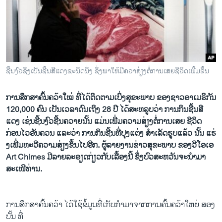
ວິທະຍາສາດ-ເທັກໂນໂລຈີ
ທຸລະກິດ
ພາສາອັງກິດ
ວີດີໂອ
ຊີ້ນງົວຊຶ່ງເປັນຊີ້ນສີແດງຊະນິດນຶ່ງ ຊຶ່ງພາໃຫ້ມີຄວາສ່ຽງຕໍ່ການເສຍຊີວິດເພີ້ມຂຶ້ນ
ສຽງ
ການສຶກສາຄົ້ນຄວ້າໃໝ່ ທີ່ໄດ້ຕິດຕາມເບິ່ງສຸຂະພາບ ຂອງຊາວອາເມຣິກັນ
ລາຍການກະຈາຍສຽງ
ຕິດຕາມພວກເຮົາ ທີ່
120,000 ຄົນ ເປັນເວລາດົນເຖິງ 28 ປີ ໄດ້ສະຫລູບວ່າ ການກິນຊີ້ນສີ
ລາຍງານ
ແດງ ເຊ່ນຊີ້ນງົວຊີ້ນຄວາຍນັ້ນ ແມ່ນເພີ່ມຄວາມສ່ຽງຕໍ່ການເສຍ ຊີວິດ
ກ່ອນໄວອັນຄວນ ແລະວ່າ ການກິນຊີ້ນທີ່ປຸງແຕ່ງ ສໍາເລັດຮູບແລ້ວ ນັ້ນ ແຮ່
ງເພີ່ມທະວີຄວາມສ່ຽງຂຶ້ນໄປອີກ. ຜູ້ລາຍງານຂ່າວສຸຂະພາບ ຂອງວີໂອເອ
ພາສາຕ່າງໆ
Art Chimes ມີລາຍລະອຽດກ່ຽວກັບເລື້ອງນີ້ ຊຶ່ງບົວສະຫວັນຈະນໍາມາ
ສະເໜີທ່ານ.
ການສຶກສາຄົ້ນຄວ້າ ໄດ້ໃຊ້ຂໍ້ມູນທີ່ເກັບກໍາມາຈາກການຄົ້ນຄວ້າໃຫຍ່ ສອງ
ບັ້ນ ທີ່