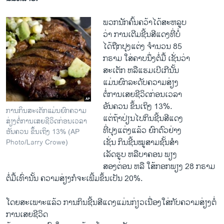
ພວກນັກຄົ້ນຄວ້າໄດ້ສະຫລູບ
ວ່າ ການ​ເຕີມຊີ້ນສີແດງທີ່ບໍ່
ໄດ້ຖືກປຸງແຕ່ງ ຈໍານວນ 85
ກຣາມ ໃສ່ຄາບນຶ່ງຕໍ່ມື້ ເຊັ່ນວ່າ
ສະເຕັກ ຫລືແຮມເບີເກີນັ້ນ
ແມ່ນຍົກລະດັບຄວາມສ່ຽງ
ຕໍ່ການເສຍຊີວິດກ່ອນເວລາ
ອັນຄວນ ຂຶ້ນເຖິງ 13%.
ການກິນສະເຕັກແມ່ນຍົກຄວາມ
ແຕ່ຖ້າປ່ຽນໄປກິນຊີ້ນສີແດງ
ສ່ຽງຕໍ່ການເສຍຊີວິດກ່ອນເວລາ
ທີ່ປຸງແຕ່ງແລ້ວ ຍົກຕົວຢ່າງ
ອັນຄວນ ຂຶ້ນເຖິງ 13% (AP
ເຊັ່ນ ກິນຊີ້ນໝູ​ສາມ​ຊັ້ນ​ສໍາ
Photo/Larry Crowe)
​ເລັດ​ຮູບ ຫລືບາຄອນ ພຽງ
​ສອງ​ຕ່ອນ ຫລື ໃສ້ກອກພຽງ 28 ກຣາມ
ຕໍ່​ມື້ເທົ່ານັ້ນ ຄວາມສ່ຽງກໍຈະເພີ້ມຂຶ້ນເປັນ 20%.
ໂດຍສະເພາະແລ້ວ ການກິນຊີ້ນສີແດງແມ່ນກ່ຽວເນື່ອງໃສ່ກັບຄວາມສ່ຽງຕໍ່
ການເສຍຊີວິດ