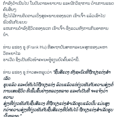
ກໍາລັງດໍາເນີນໄປ ​ໃນ​ບັນດາພະຍາບານ ແລະນັກວິຊາການ ດ້ານ​ການແພດ
ຄົນອື່ນໆ
ຊຶ່ງໄດ້ມີ​ການຕິດຕາມ​ເບິ່ງສຸຂະພາບຂອງພວກ ເຂົາເຈົ້າ ແລ້ວ​ເອົາ​ໄປ​
ພົວພັນກັບແບບ
ແຜນການດໍາລົງຊີວິດຂອງພວກ ເຂົາເຈົ້າ-ຊຶ່ງລວມທັງການກິນອາຫານ
ນໍາ.
ທ່ານ ແຟຣງ ຮູ (Frank Hu) ທີ່ສະ​ຖາ​ບັນ​ສາທາລະນະ​ສຸກຂອງມະຫາ
ວິທະຍາໄລ
ຮາເວີດ ຊຶ່ງເປັນຫົວໜ້າ​ຄະນະຜູ້ຂຽນບົດຄົ້ນຄວ້ານີ້.
ທ່ານ ແຟຣງ ຮູ ກ່າວສະຫລູບວ່າ
“ຊີ້ນສີແດງ ທັງຊະນິດທີ່ຖືກປຸງແຕ່ງສໍາ
ເລັດ
ຮູບ​ແລ້ວ ແລະບໍ່ທັນໄດ້ຖືກປຸງແຕ່ງ ລ້ວນແລ້ວແຕ່ກ່ຽວພັນກັບຄວາມສ່ຽງຕໍ່
ການເສຍຊີວິດ ທີ່ເພີ້ມຂຶ້ນຢ່າງຫລວງຫລາຍ ແລະກໍເປັນທີ່ ຈະແຈ້ງວ່າ
ຄວາມ
ສ່ຽງທີ່ກ່ຽວພັນກັບຊີ້ນສີແດງ ທີ່ຖືກປຸງແຕ່ງສໍາເລັດຮູບແລ້ວນັ້ນ ແມ່ນສູງ
ກວ່າຄວາມສ່ຽງທີ່ກ່ຽວພັນກັບຊີ້ນສີແດງທີ່ບໍ່ທັນໄດ້ ຖືກປຸງແຕ່ງສໍາເລັດຮູບ
ນັ້ນຫລາຍ.”