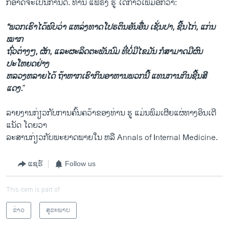
ກໍ​ອາດ​ຈະ​ເປັນ​ການ​ດີ. ທ່ານ ແຟຣງ ຮູ ໄດ້ກ່າວເພີ້ມອີກວ່າ:
“ພວກເຮົາໄດ້ພົບວ່າ ແຫລ່ງທາດໂປຣຕິນອັນອື່ນ ເຊັ່ນປາ, ຊີ້ນໄກ່, ແກ່ນ
ໝາກ
ຖົ່ວຕ່າງໆ, ຜັກ, ແລະຜະລິດຕະພັນນົມ ທີ່ບໍ່ມີໄຂມັນ ກໍສາມາດມີຜົນ
ປະໂຫຍດຢ່າງ
ຫລວງຫລາຍໄດ້ ຖ້າຫາກ​ເຮົາ​ກິນອາຫານພວກນີ້ ແທນການກິນຊີ້ນສີ
ແດງ.
”
ລາຍງານກ່ຽວກັບການຄົ້ນຄວ້າຂອງທ່ານ ຮູ ແມ່ນພິມເຜີຍແຜ່ທາງອິນເຕີ
ແນັດ ​ໂດຍ​ວາ
ລະສານ​ກ່ຽວ​ກັບພະຍາດ​ພາຍ​ໃນ ຫລື Annals of Internal Medicine.
ແຊຣ໌
Follow us
This item is part of
ຂ່າວ
ສຸຂະພາບ