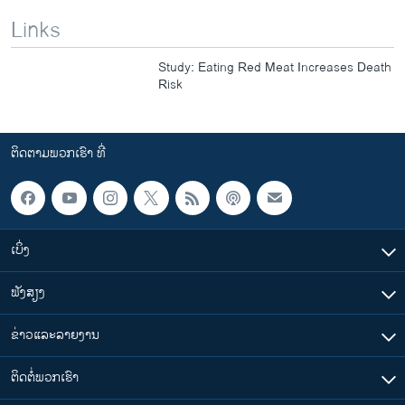
Links
Study: Eating Red Meat Increases Death
Risk
ຕິດຕາມພວກເຮົາ ທີ່
ເບິ່ງ
ຟັງສຽງ
ຂ່າວແລະລາຍງານ
ຕິດຕໍ່ພວກເຮົາ