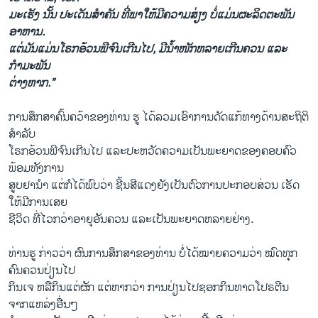
ມະເຮັງ ນັ້ນ ປະເດັນສໍາ​ຄັນ ທີ່ພາໃຫ້ມີຄວາມສ່ຽງ ບໍ່ແມ່ນຜະລິດຕະພັນ
ອາຫານ.
ແຕ່ມັນແມ່ນໂຣກອ້ວນພີຈົນເກີນໄປ, ມີນໍ້າໜັກຫລາຍເກີນຄວນ ແລະ
ກໍາມະພັນ
ຕ່າງຫາກ.”
ການສຶກສາຄົ້ນຄວ້າຂອງທ່ານ ຮູ ໄດ້ລວມເອົາການດັດ​ແກ້ທາງດ້ານສະຖິຕິ
ສໍາລັບ
ໂຣກອ້ວນພີຈົນເກີນໄປ ແລະປະຫວັດຄວາມ​ເປັນ​ພະຍາດຂອງຄອບຄົວ
ພ້ອມທັງການ
ສູບຢານໍາ ​ແຕ່​ກໍ​ໄດ້ພົບວ່າ ຊີ້ນສີແດງຍັງເປັນຕົວການປະກອບສ່ວນ ເຮັດ
ໃຫ້ມີການເສຍ
ຊີວິດ ທີ່ໄວກວ່າອາຍຸອັນຄວນ ແລະ​ເປັນພະຍາດຫລາຍ​ຢ່າງ.
ທ່ານ​ຮູ ກ່າວ​ວ່າ ຜົນ​ການ​ສຶກສາ​ຂອງ​ທ່ານ ບໍ່​ໄດ້​ໝາຍ​ຄວາມວ່າ​ ໝົດ​ທຸກ​
ຄົນ​ຄວນ​ປ່ຽນ​ໄປ
​ກິນ​ເຈ ຫລື​ກິນ​ແຕ່​ຜັກ ​ແຕ່​ຫາກ​ວ່າ ການ​ປ່ຽນ​ໄປ​ຊອກ​ກິນທາດ​ໂປຣຕີນ
ຈາກແຫ​ລ່ງ​ອື່ນ​ໆ