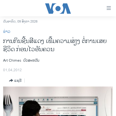
ລິ້ງ
ສຳຫລັບ
ເຂົ້າ
ວັນອາທິດ, 09 ສິງຫາ 2026
ຫາ
ໂຮມເພຈ
ຂ່າວ
ຂ້າມ
ລາວ
ການກິນຊີ້ນສີແດງ ເພີ້ມຄວາມສ່ຽງ ຕໍ່ການເສຍ
ຂ້າມ
ອາເມຣິກາ
ຊີວິດ ກ່ອນໄວອັນຄວນ
ຂ້າມ
ໄປ
ການເລືອກຕັ້ງ ປະທານາທີບໍດີ ສະຫະລັດ 2024
ຫາ
Art Chimes
ບົວສະຫວັນ
ຂ່າວ​ຈີນ
ຊອກ
01,04,2012
ຄົ້ນ
ໂລກ
ແຊຣ໌
ເອເຊຍ
ອິດສະຫຼະພາບດ້ານການຂ່າວ
ຊີວິດຊາວລາວ
ຊຸມຊົນຊາວລາວ