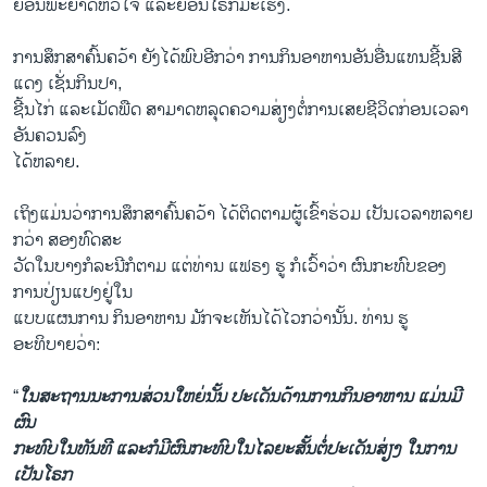
ຍ້ອນພະຍາດຫົວໃຈ ແລະຍ້ອນໂຣກມະເຮັງ.
ການສຶກສາຄົ້ນຄວ້າ ຍັງໄດ້ພົບອີກວ່າ ການກິນອາຫານອັນອື່ນແທນຊີ້ນສີ
ແດງ ເຊັ່ນກິນປາ,
ຊີ້ນໄກ່ ແລະເມັດພືດ ສາມາດຫລຸດຄວາມສ່ຽງຕໍ່ການເສຍຊີວິດກ່ອນເວລາ
ອັນຄວນລົງ
ໄດ້ຫລາຍ.
ເຖິງແມ່ນວ່າການສຶກສາຄົ້ນຄວ້າ ໄດ້ຕິດຕາມຜູ້ເຂົ້າຮ່ວມ ເປັນເວລາຫລາຍ
ກວ່າ ສອງທົດສະ
ວັດໃນບາງກໍລະນີກໍຕາມ ແຕ່ທ່ານ ແຟຣງ ຮູ ກໍເວົ້າວ່າ ຜົນກະທົບຂອງ
ການປ່ຽນແປງຢູ່ໃນ
​ແບບ​ແຜນການ ກິນອາຫານ ມັກຈະເຫັນໄດ້ໄວກວ່ານັ້ນ. ທ່ານ ຮູ
ອະທິບາຍວ່າ:
“
ໃນສະຖານ​ນະ​ການສ່ວນ​ໃຫຍ່​ນັ້ນ ປະເດັນດ້ານການກິນອາຫານ ແມ່ນມີ
ຜົນ
ກະທົບໃນທັນທີ ແລະກໍມີຜົນກະທົບໃນໄລຍະສັ້ນຕໍ່ປະເດັນສ່ຽງ ໃນການ
ເປັນໂຣກ