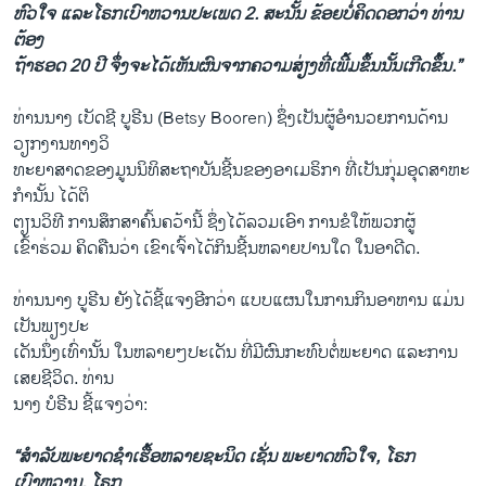
ຫົວໃຈ ແລະໂຣກເບົາຫວານປະເພດ 2. ສະນັ້ນ ຂ້ອຍບໍ່ຄິດດອກວ່າ ທ່ານ
ຕ້ອງ
ຖ້າຮອດ 20 ປີ ຈຶ່ງຈະໄດ້ເຫັນຜົນ​ຈາກຄວາມສ່ຽງທີ່ເພີ້ມຂຶ້ນນັ້ນເກີດຂຶ້ນ.”
ທ່ານນາງ ເບັດຊີ ບູຣີນ (Betsy Booren) ຊຶ່ງເປັນຜູ້ອໍານວຍການດ້ານ
ວຽກງານທາງວິ
ທະຍາສາດຂອງມູນນິທິສະຖາບັນຊີ້ນຂອງອາເມຣິກາ ທີ່ເປັນກຸ່ມອຸດສາຫະ
ກໍານັ້ນ ໄດ້ຕິ
ຕຽນວິທີ ການສຶກສາຄົ້ນຄວ້ານີ້ ຊຶ່ງໄດ້ລວມເອົາ ການຂໍໃຫ້ພວກຜູ້
ເຂົ້າຮ່ວມ ຄິດຄືນວ່າ ເຂົາເຈົ້າໄດ້ກິນຊີ້ນຫລາຍປານໃດ ໃນອາດີດ.
ທ່ານນາງ ບູຣີນ ຍັງໄດ້ຊີ້ແຈງອີກວ່າ ແບບແຜນໃນການກິນອາຫານ ແມ່ນ
ເປັນພຽງປະ
ເດັນນຶ່ງເທົ່ານັ້ນ ໃນຫລາຍໆປະເດັນ ທີ່ມີຜົນກະທົບຕໍ່ພະຍາດ ແລະການ
ເສຍຊີວິດ. ທ່ານ
ນາງ ບໍຣີນ ຊີ້ແຈງວ່າ:
“ສໍາລັບພະຍາດຊໍາເຮື້ອຫລາຍຊະນິດ ເຊັ່ນ ພະຍາດຫົວໃຈ, ໂຣກ
ເບົາຫວານ, ໂຣກ