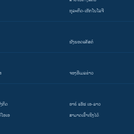
ທຸລະກິດ-ເທັກໂນໂລຈີ
ຟັງພອດແຄັສຕ໌
ສ
ຈອງອີເມລຂ່າວ
ັງ​ກິດ
ອາຣ໌ ແອັຟ ເອ-ລາວ
ວີ​ໂອ​ເອ
ສາມາດເຂົ້າເຖິງໄດ້