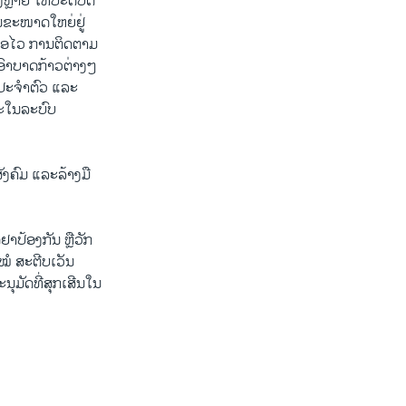
ງຫຼາຍ ໃຫ້ປະຕິບັດ
ັນຂະໜາດໃຫຍ່ຢູ່
ື້ອໄວ ການຕິດຕາມ
ອົາບາດກ້າວຕ່າງໆ
ຣກປະຈຳຕົວ ແລະ
ລະໃນລະບົບ
ັງຄົມ ແລະລ້າງມື
າປ້ອງກັນ ຫຼືວັກ
ໍ ສະຕີບເວັນ
ຸມັດທີ່ສຸກເສີນໃນ