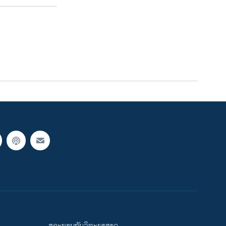
ສຸຂະພາບກັບວິທະຍາສາດ