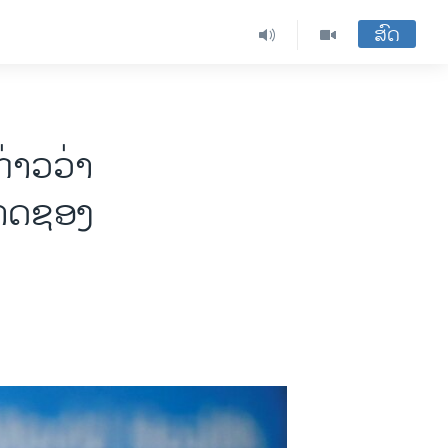
ສົດ
່າວວ່າ
ບາດຊອງ