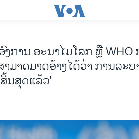
 ອົງການ ອະນາໄມໂລກ ຫຼື WHO ກ
ໍ່ສາມາດມາດອ້າງໄດ້ວ່າ ການລະ
ສິ້ນສຸດແລ້ວ'