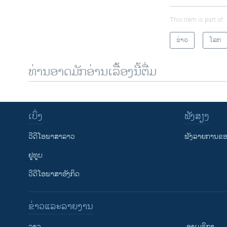
This item is part of
ຂ່າວ
ໂລກ
ທ່ານອາດມັກອ່ານເລື້ອງນີ້ຕື່ມ
ເບິ່ງ
ຟັງສຽງ
ວີດີໂອພາສາລາວ
ຟັງລາຍການຂອງ
ຢູທູບ
ວີດີໂອພາສາອັງກິດ
ຂ່າວແລະລາຍງານ
ລາວ
ອາເມຣິກາ