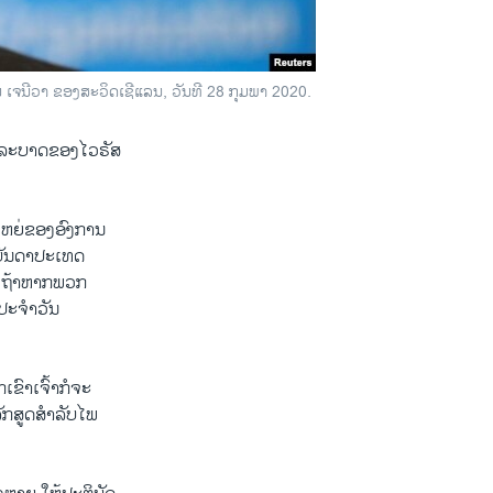
ຈນີວາ ຂອງສະວິດເຊີແລນ, ວັນທີ 28 ກຸມພາ 2020.
ານລະບາດຂອງໄວຣັສ
ໃຫຍ່ຂອງອົງການ
 ບັນດາປະເທດ
ດ” ຖ້າຫາກພວກ
ດປະຈຳວັນ
ຂົາເຈົ້າກໍຈະ
ັກສູດສຳລັບໄພ