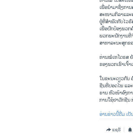
ທ່ານໝໍ ໄດ້ສະເໜີແ
ເພື່ອນຳມາຊຶ່ງການ
ສະໜາມກິລາແລະສະຖ
ຜູ້ທີ່ສຳພັດກັບໄ
ເພື່ອປົກປ້ອງພວກ
ພວກພະນັກງານທີ່ຈ
ສາທາລະນະສຸກຂອງພ
ທ່ານໝໍເທໂດຣສ ຍັ
ຂອງພວກເຂົາເຈົ້າເ
ໃນຂະນະດຽວກັນ ອົ
ຊີນທີ່ປອດໄພ ແລະ
ຮານ ຫົວໜ້າອົງກາ
ການໃຊ້ຢາວັກຊີນ 
ອ່ານຂ່າວນີ້ຕື່ມ ເ
ແຊຣ໌