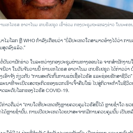
ານເທໂດຣສ ອາດາໂນມ ເກບຣີເຢຊຸດ ເຂົ້າຮ່ວມ ກອງປະຊຸມຖະແຫລງຂ່າວ ໃນນະຄອນ ເ
ນາໄມໂລກ ຫຼື WHO ກຳລັງເຕືອນວ່າ “ບໍ່ມີປະເທດໃດສາມາດອ້າງໄດ້ວ່າ ກ
ນສຸດລົງແລ້ວ.”
ໍ່ບັນດານັກຂ່າວ ໃນລະຫວ່າງກອງປະຊຸມຜ່ານທາງອອນໄລ ຈາກສຳນັກງານ
ນເຈນີວາ ໃນວັນຈັນວານນີ້ ທ່ານເທໂດຣສ ອາດາໂນມ ເກບຣີເຢຊຸດ ໄດ້ກ່າວວ່າ
ຈິງເອົາຈັງ ກ່ຽວກັບ “ການສະກັດກັ້ນການແຜ່ເຊື້ອໄວຣັສ ແລະຊ່ອຍຮັກສາຊີວິ
ິຈາລະນາທີ່ຈະເປີດເສດຖະກິດຂອງພວກເຂົາເຈົ້າຄືນໃໝ່ ໄປສູ່ກິດຈະກຳໃນຊີວິ
າດລະດັບໂລກຂອງໄວຣັສ COVID-19.
ກ່າວຕື່ມວ່າ “ຕາບໃດທີ່ປະເທດທັງຫຼາຍຄວບຄຸມໄວຣັສນີ້ໄດ້ ຫຼາຍຊ່ຳໃດ ພວກເ
ໄດ້ຫຼາຍຊ່ຳນັ້ນ. ການເປີດປະເທດໂດຍປາສະຈາກມີການຄວບຄຸມນັ້ນ ເປັນຫລ