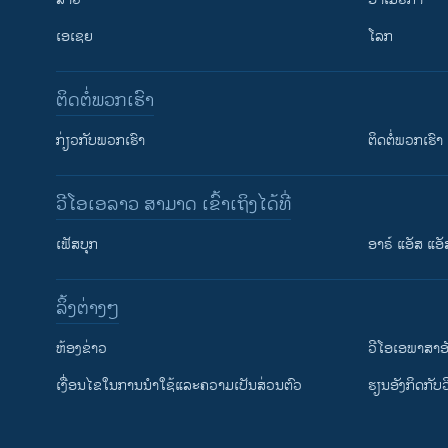
ເອເຊຍ
ໂລກ
ຕິດຕໍ່ພວກເຮົາ
ກ່ຽວກັບພວກເຮົາ
ຕິດຕໍ່ພວກເຮົາ
ວີໂອເອລາວ ສາມາດ ເຂົ້າເຖິງໄດ້ທີ່
ເຟັສບຸກ
ອາຣ໌ ແອັສ ແອັ
​ລິ້ງ​ຕ່າງໆ
ຕິດຕາມພວກເຮົາ ທີ່
​ຫ້ອງ​ຂ່າວ
ວີ​ໂອ​ເອ​ພາ​ສາ​ອ
​ເງື່ອນ​ໄຂ​ໃນ​ການ​ນຳ​ໃຊ້​ແລະຄວາມ​ເປັນ​ສ່​ວນ​ຕົວ
​ຮຽນ​ອັງ​ກິດ​ກັບ​
ພາສາຕ່າງໆ