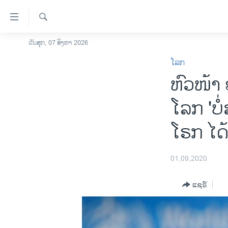
ລິ້ງ
ສຳຫລັບ
ເຂົ້າ
ຄົ້ນຫາ
ວັນສຸກ, 07 ສິງຫາ 2026
ໂຮມເພຈ
ຫາ
ໂລກ
ລາວ
ຂ້າມ
ຫົວໜ້າ
ຂ້າມ
ອາເມຣິກາ
ຂ້າມ
ການເລືອກຕັ້ງ ປະທານາທີບໍດີ ສະຫະລັດ
ໂລກ 'ບ
ໄປ
2024
ຫາ
ໂຣກ ໄດ້
ຂ່າວ​ຈີນ
ຊອກ
ຄົ້ນ
ໂລກ
01,09,2020
ເອເຊຍ
ອິດສະຫຼະພາບດ້ານການຂ່າວ
ແຊຣ໌
ຊີວິດຊາວລາວ
ຊຸມຊົນຊາວລາວ