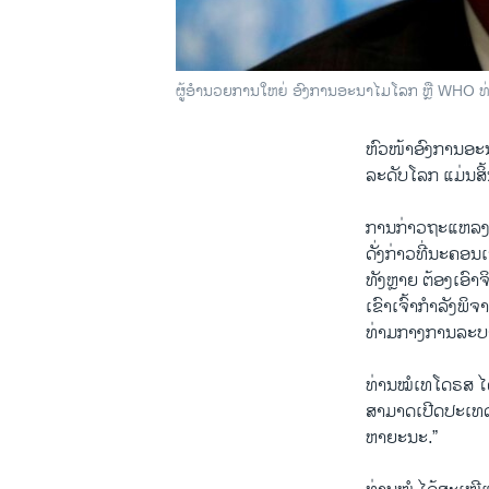
ຜູ້ອຳນວຍການໃຫຍ່ ອົງການອະນາໄມໂລກ ຫຼື WHO ທ່
ຫົວໜ້າອົງການອະ
ລະດັບໂລກ ແມ່ນສິ້
ການກ່າວຖະແຫລງຕ
ດັ່ງກ່າວທີ່ນະຄອ
ທັງຫຼາຍ ຕ້ອງເອົາ
ເຂົາເຈົ້າກຳລັງພ
ທ່າມກາງການລະບ
ທ່ານໝໍເທໂດຣສ ໄດ້
ສາມາດເປີດປະເທດ
ຫາຍະນະ.”