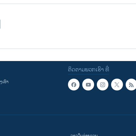
ຕິດຕາມພວກເຮົາ ທີ່
ເຮົາ
ລາວໃນຕ່າງແດນ