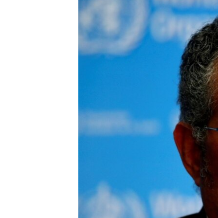
ວິທະຍາສາດ-ເທັກໂນໂລຈີ
ທຸລະກິດ
ພາສາອັງກິດ
ວີດີໂອ
ສຽງ
ລາຍການກະຈາຍສຽງ
ລາຍງານ