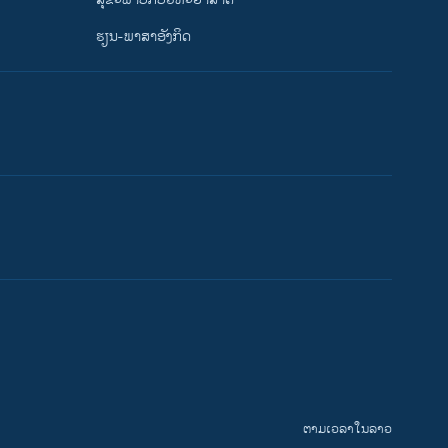
ຮຽນ-ພາສາອັງກິດ
ຕາມເວລາໃນລາວ