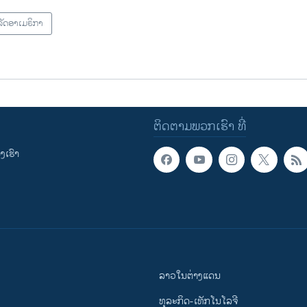
ັດອາເມຣິກາ
ຕິດຕາມພວກເຮົາ ທີ່
ເຮົາ
ລາວໃນຕ່າງແດນ
ທຸລະກິດ-ເທັກໂນໂລຈີ