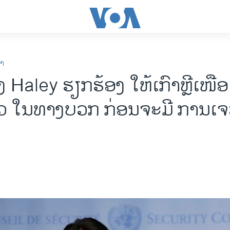
ກາ
 Haley ຮຽກຮ້ອງ ​ໃຫ້​​ເກົາຫຼີ​ເໜືອ ​
​ໃນ​ທາງ​ບວກ ກ່ອນ​​ຈະ​ມີ ​ການ​ເຈ​