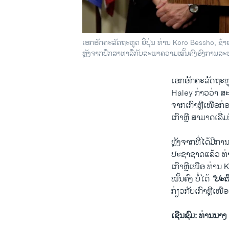
ເອກ​ອັກຄະ​ລັດຖະທູດ​ ຍີ່ປຸ່ນ ທ່ານ Koro Bessho, ຊ້າ
ຫຼັງ​ຈາກປຶກສາ​ຫາລື​ກັບ​ສະພາ​ຄວາມໝັ້ນຄົງ​ອົງການ​ສ
by
ສຽງອາເມຣິກ
ເອກ​ອັກຄະ​ລັດຖະທ
Haley ກ່າວ​ວ່າ ສະ
ຈາກ​ເກົາຫຼີ​ເໜືອກ່ອນ
ເກົາຫຼີ ສາມາດ​ເລີ່​ມຂ
ຫຼັງ​ຈາກ​ທີ່ໄດ້​ມີ
ປະຊາ​ຊາດ​ແລ້ວ ທ່າ
​ເກົາຫຼີ​ເໜືອ ທ່ານ
ໝັ້ນຄົງ ບໍ່​ໄດ້
​“ປະຕິ
​ກ່ຽວ​ກັບ​ເກົາຫຼີ​ເໜືອ
​ເຊີນ​ຊົມ
: ທ່ານ​ນາ