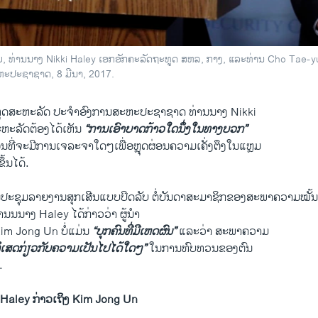
ຍ, ທ່ານ​ນາງ Nikki Haley ເອກ​ອັກຄະ​ລັດຖະທູດ​ ສຫລ, ກາງ, ​ແລະ​ທ່ານ Cho Tae-yul 
ະຫະ​ປະຊາ​ຊາດ, 8 ມີນາ, 2017.
Haley: North Korea is 'Not A Rational Person'
EMBE
າ ວີໂອເອລາວ
ູດ​ສະຫະລັດ ປະ​ຈຳ​ອົງການ​ສະຫະ​ປະຊາ​ຊາດ ທ່ານ​ນາງ Nikki
ຫະລັດຕ້ອງ​ໄດ້​ເຫັນ
“ການ​ເອົາ​ບາດກ້າວ​ໃດ​ນຶ່ງ​ໃນ​ທາງ​ບວກ”
​ທີ່​ຈະ​ມີ​ການ​ເຈ​ລະ​ຈາ​ໃດໆ​ເພື່ອ​ຫຼຸດຜ່ອນ​ຄວາມ​ເຄັ່ງ​ຕຶງ​ໃນ​ແຫຼມ​
ຶ້ນ​ໄດ້.
​ການ​ປະຊຸມລາຍ​ງານສຸກ​ເສີນ​ແບບ​ປິດ​ລັບ ຕໍ່​ບັນດາ​ສະມາ​ຊິກ​ຂອງ​ສະພາ​ຄວາມໝັ
ນ​ນນາງ Haley ​ໄດ້​ກ່າວ​ວ່າ ຜູ້ນຳ
 Kim Jong Un ບໍ່​ແມ່ນ
​“ບຸກຄົນ​ທີ່​ມີ​ເຫດຜົນ” ​
ແລະ​ວ່າ ​ສະພາ​ຄວາມ
​ເສດ​ກ່ຽວ​ກັບ​ຄວາມ​ເປັນ​ໄປ​ໄດ້​ໃດໆ”
​ໃນ​ການ​ທົບ​ທວນ​ຂອງ​ຕົນ
.
ງ Haley ກ່າວ​ເຖິງ Kim Jong Un