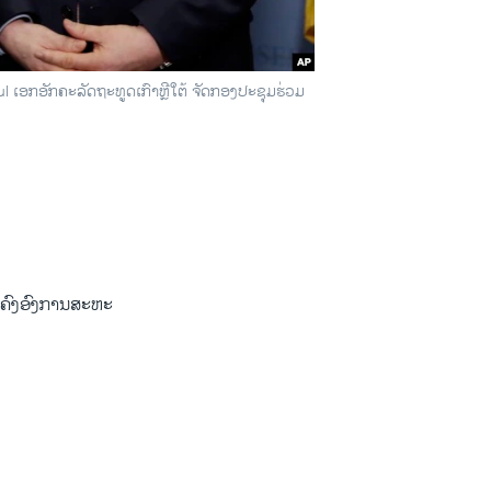
ເອກ​ອັກຄະ​ລັດຖະທູດ​ເກົາຫຼີ​ໃຕ້ ຈັດ​ກອງ​ປະຊຸມຮ່ວມ
D
SHARE
້ນຄົງອົງການ​ສະຫະ​