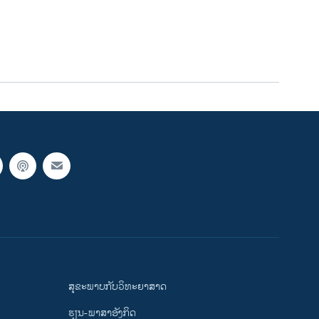
ສຸຂະພາບກັບວິທະຍາສາດ
ຮຽນ-ພາສາອັງກິດ