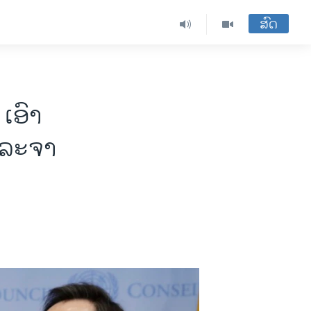
ສົດ
ເອົາ​
ລະ​ຈາ​