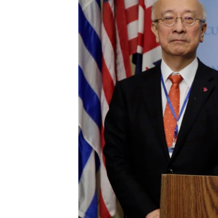
ວິທະຍາສາດ-ເທັກໂນໂລຈີ
ທຸລະກິດ
ພາສາອັງກິດ
ວີດີໂອ
ສຽງ
ລາຍການກະຈາຍສຽງ
ລາຍງານ