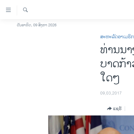
ລິ້ງ
ສຳຫລັບ
ເຂົ້າ
ຄົ້ນຫາ
ວັນອາທິດ, 09 ສິງຫາ 2026
ໂຮມເພຈ
ຫາ
ສະຫະລັດອາເມຣິ
ລາວ
ຂ້າມ
ທ່ານ​ນາງ
ຂ້າມ
ອາເມຣິກາ
ຂ້າມ
ການເລືອກຕັ້ງ ປະທານາທີບໍດີ ສະຫະລັດ
ບາດກ້າວ 
ໄປ
2024
ຫາ
ໃດໆ
ຂ່າວ​ຈີນ
ຊອກ
ຄົ້ນ
ໂລກ
09,03,2017
ເອເຊຍ
ອິດສະຫຼະພາບດ້ານການຂ່າວ
ແຊຣ໌
ຊີວິດຊາວລາວ
ຊຸມຊົນຊາວລາວ