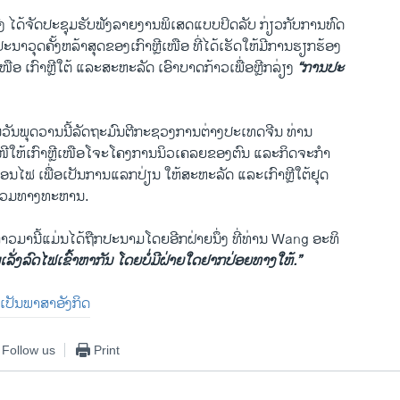
​ໄດ້​ຈັດ​ປະຊຸມ​ຮັບ​ຟັງ​ລາຍ​ງານ​ພິ​ເສດແບບ​ປິດ​ລັບ ກ່ຽວ​ກັບການ​ທົດ
ປະນາ​ວຸດຄັ້ງຫລ້າ​ສຸດຂອງ​ເກົາຫຼີ​ເໜືອ ທີ່​ໄດ້ເຮັດ​ໃຫ້​ມີ​ການ​ຮຽກຮ້ອງ
​ເໜືອ ​ເກົາຫຼີ​ໃຕ້ ​ແລະ​ສະຫະລັດ ​ເອົາ​ບາດກ້າວເພື່ອ​ຫຼີກ​ລ່ຽງ
“ການ​ປະ​
ວັນ​ພຸດ​ວານ​ນີ້ລັດຖະມົນຕີ​ກະຊວງ​ການ​ຕ່າງປະ​ເທດຈີນ ທ່ານ
ໜີ​ໃຫ້​ເກົາຫຼີ​ເໜືອໂຈະໂຄງການ​ນິວ​ເຄລຍຂອງ​ຕົນ ​ແລະ​ກິດຈະກຳ
ສອນ​ໄຟ ເພື່ອເປັນການ​ແລກປ່ຽນ ​ໃຫ້​ສະຫະລັດ ​ແລະ​ເກົາຫຼີ​ໃຕ້ຢຸດ
​ຮ່ວມ​ທາງ​ທະຫານ.
່າວ​ມານີ້ແມ່ນໄດ້​ຖືກ​ປະນາມ​ໂດຍ​ອີກ​ຝ່າຍນຶ່ງ ​ທີ່​ທ່ານ Wang ອະ​ທິ
ເລັ່ງລົດ​ໄຟ​ເຂົ້າຫາ​ກັນ ​ໂດຍບໍ່​ມີ​ຝ່າ​ຍ​ໃດ​ຢາກ​ປ່ອຍທາງໃຫ້.”
ື່ມ​ເປັນ​ພາສາ​ອັງກິດ
Follow us
Print