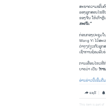
​ສະພາ​ຄວາມໝັ້ນຄົງ 
​ລອງ​ລູກ​ສອນ​ໄຟ​ຂີ​
ຂອງ​ຈີນ ​ໃຫ້​ເກົາຫຼີ
ທະ​ກັນ​.”
ກ່ອນ​ກອງ​ປະຊຸມ​ໃນ
Wang Yi ​ໄດ້​ສະ​ເ
​ຕ່າງໆກ່ຽວ​ກັບ​ລູກ
​ເຊົາ​ການຊ້ອມ​ລົບ
ການເຄື່ອນ​ໄຫວ​ທີ່​ກ
ບາຍວ່າ ​ເປັນ​
“​ການ
ອ່ານ​ຂ່າວ​ນີ້​ເພີ້​ມຕ
ແຊຣ໌
This item is part of