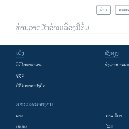
ຂ່າວ
ສະຫະລ
ທ່ານອາດມັກອ່ານເລື້ອງນີ້ຕື່ມ
ເບິ່ງ
ຟັງສຽງ
ວີດີໂອພາສາລາວ
ຟັງລາຍການຂອງ
ຢູທູບ
ວີດີໂອພາສາອັງກິດ
ຂ່າວແລະລາຍງານ
ລາວ
ອາເມຣິກາ
ເອເຊຍ
ໂລກ