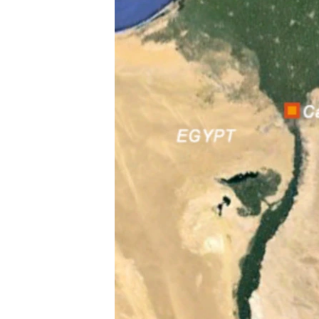
ວິທະຍາສາດ-ເທັກໂນໂລຈີ
ທຸລະກິດ
ພາສາອັງກິດ
ວີດີໂອ
ສຽງ
ລາຍການກະຈາຍສຽງ
ລາຍງານ