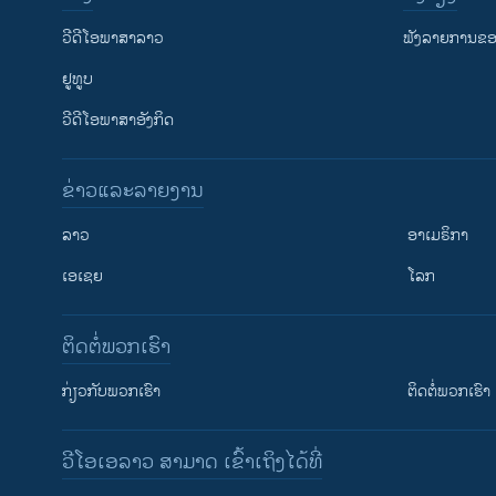
ວີດີໂອພາສາລາວ
ຟັງລາຍການຂອງ
ຢູທູບ
ວີດີໂອພາສາອັງກິດ
ຂ່າວແລະລາຍງານ
ລາວ
ອາເມຣິກາ
ເອເຊຍ
ໂລກ
ຕິດຕໍ່ພວກເຮົາ
ກ່ຽວກັບພວກເຮົາ
ຕິດຕໍ່ພວກເຮົາ
ວີໂອເອລາວ ສາມາດ ເຂົ້າເຖິງໄດ້ທີ່