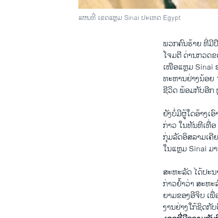
ແຜນທີ່ ເຂດແຫຼມ Sinai ປະເທດ Egypt
ພວກ​ຄົນ​ຮ້າຍ ທີ່ມີ
ໂຈມ​ຕີ ດ່ານກວດ​ຂອ
ເໜືອແຫຼມ Sinai ຂອ
ທະຫານຢ່າງ​ນ້ອຍ 1
​ຊີວິດ ພ້ອມ​ກັບ​ອີກ 
ຍັງ​ບໍ່​ມີ​ຜູ້​ໃດ​ອ້າ
ກ່າວ ​ໃນ​ທັນທີ​ເທື່
ກຸ່ມ​ລັດ​ອິສລາມເຄີຍ​
ໃນ​ແຫຼມ Sinai ມາ​
ສະຫະລັດ ​ໄດ້​ປະນາ
ກ່າວຢ້ຳ​ວ່າ ສະຫະລ
ຍາມຂອງ​ອີ​ຈິບ ​ເພື່
ງານ​ຢ່າງ​ໃກ້ຊິດ​ກັບ​ອີ