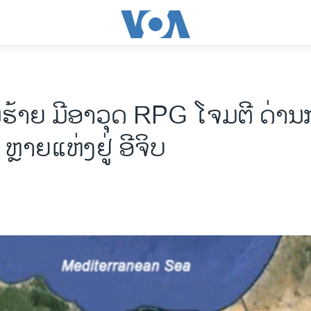
ນ​ຮ້າຍ ມີອາວຸດ RPG ໂຈມຕີ ດ່າ
ຼາຍແຫ່ງຢູ່ ອີຈິບ