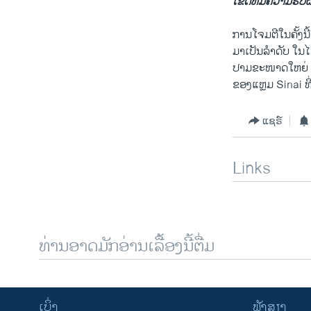
ເຂດທີ່​ມີ​ຄວາມ​ຮັບ
ການ​ໂຈມ​ຕີໃນ​ຄັ້ງນ
ມາເປັນລຳດັບ ​ໃນໄ
ປາມ​ຂະໜາດ​ໃຫຍ່​ ຂອ
ຂອງ​ແຫຼມ Sinai ທີ່
ແຊຣ໌
Links
ທ່ານອາດມັກອ່ານເລື້ອງນີ້ຕື່ມ
ເບິ່ງ
ຟັງສຽງ