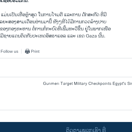
ຜິດ​ຊອບ​ຮ່ວມ​ກັນ.”
ີ້ ແມ່ນ​ເປັນ​ເທື່ອຫຼ້າສຸດ ​ໃນການໂຈມຕີ ແລະການ ດັກສະກັດ ທີ່ມີ
ລຍະສອງສາມເດືອນຜ່ານ​ມາ​ນີ້ ​ທັງໆທີ່ໄດ້ມີການກວດລ້າງປາບ
ງ​ກອງ​ທະຫານ ​ຕໍ່ການ​ກໍ່​ກະບົດ​ທີ່ເພີ້ມທະວີຂຶ້ນ ຢູ່ໃນ​ພາກ​ເໜືອ​
​ມີ​ຊາຍ​ແດນ​ຕິດ​ກັບປະ​ເທດ​ອິສຣາ​ແອ​ລ ​ແລະ ​ເຂດ Gaza ນັ້ນ.
Follow us
Print
Gunmen Target Military Checkpoints Egypt's Si
ຕິດຕາມພວກເຮົາ ທີ່