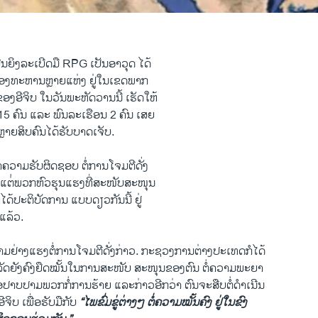
ປືນ​ຍິງ​ລະເບີດມື RPG ເປັນອາວຸດ ​ໄດ້​
ງ​ທະຫານ​ຫຼາຍ​ແຫ່ງ ຢູ່​ໃນ​ເຂດ​ພາກ​
ງອີຈິບ ​ໃນ​ວັນ​ພະຫັດວານ​ນີ້ ເຮັດໃຫ້
5 ຄົນ​ ແລະ ພົນລະ​ເຮືອນ 2 ຄົນ ເສຍ
ຫຼາຍສິບ​ຄົນ​ໄດ້​ຮັບ​ບາດ​ເຈັບ.
ງ​ເອົາ​ຄວາມ​ຮັບຜິດຊອບ ຕໍ່​ການໂຈມ​ຕີດັ່ງ
ອ ​ແຕ່່​ພວກ​ຫົວ​ຮຸນ​ແຮງ​ທີ່​ສະໜັບສະໜຸນ
ໄດ້​ປະຕິບັດ​ການ ​ແບບ​ດຽວ​ກັນ​ນີ້ ຢູ່
ແລ້ວ.
ມ​ຢ່າງແຮງຕໍ່ການ​ໂຈມ​ຕີ​ດັ່ງກ່າວ. ກະຊວງ​ການ​ຕ່າງປະ​ເທດກໍໄດ້
ັດ​ຍັງຄົງ​ຢຶດໝັ້ນ​ໃນ​ການ​ສະໜັບ ສະໜຸນ​ຂອງ​ຕົນ ​ຕໍ່​ຄວາມ​ພະຍາ
ອ​ປາບປາມພວກ​ກໍ່​ການ​ຮ້າຍ ​ແລະ​ກ່າວ​ອີກ​ວ່າ ຕົນ​ຈະ​ສືບ​ຕໍ່​ດຳເນີນ
​ຈິບ ​ເພື່ອ​ຮັບ​ມື​ກັບ
“ໄພ​ຂົ່ມຂູ່ຕ່າງໆ ​ຕໍ່​ຄວາມ​ໝັ້ນຄົງ​ ຢູ່ໃນ​ຂົງ​