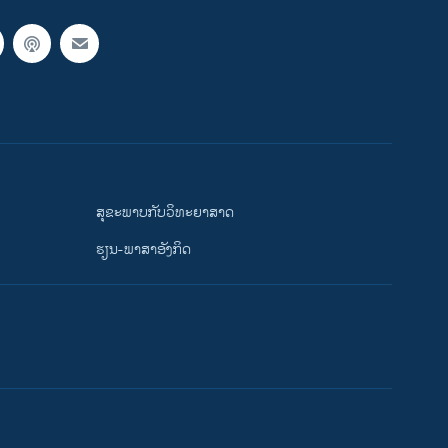
ສຸຂະພາບກັບວິທະຍາສາດ
ຮຽນ-ພາສາອັງກິດ