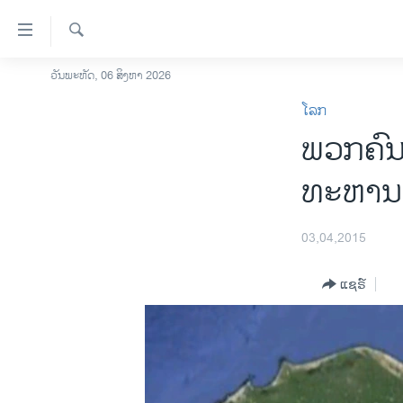
ລິ້ງ
ສຳຫລັບ
ເຂົ້າ
ຄົ້ນຫາ
ວັນພະຫັດ, 06 ສິງຫາ 2026
ໂຮມເພຈ
ຫາ
ໂລກ
ລາວ
ຂ້າມ
ພວກ​ຄົ
ຂ້າມ
ອາເມຣິກາ
ຂ້າມ
ການເລືອກຕັ້ງ ປະທານາທີບໍດີ ສະຫະລັດ
ທະຫານ ຫ
ໄປ
2024
ຫາ
ຂ່າວ​ຈີນ
ຊອກ
03,04,2015
ຄົ້ນ
ໂລກ
ແຊຣ໌
ເອເຊຍ
ອິດສະຫຼະພາບດ້ານການຂ່າວ
ຊີວິດຊາວລາວ
ຊຸມຊົນຊາວລາວ