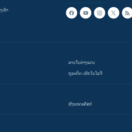
ເຮົາ
ລາວໃນຕ່າງແດນ
ທຸລະກິດ-ເທັກໂນໂລຈີ
ຟັງພອດແຄັສຕ໌