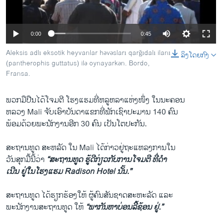
ວິທະຍາສາດ-ເທັກໂນໂລຈີ
ທຸລະກິດ
0:00
0:45
ພາສາອັງກິດ
Aleksis adlı eksotik heyvanlar həvəsları qarğıdalı ilanı
ລິງໂດຍກົງ
ວີດີໂອ
(pantherophis guttatus) ilə oynayarkən. Bordo,
Fransa.
ສຽງ
ພວກ​ມື​ປືນ​ໄດ້​ໂຈມ​ຕີ ​ໂຮງ​ແຮມ​ທີ່​ຫລູຫລາ​ແຫ່ງ​ໜຶ່ງ ​ໃນ​ນະຄອນ
ລາຍການກະຈາຍສຽງ
ຕິດຕາມພວກເຮົາ ທີ່
ຫລວງ Mali ຈັບ​ເອົາບັນດາແຂກທີ່​ພັກ​ເຊົາ​ປະມານ 140 ຄົນ
ລາຍງານ
ພ້ອມ​ດ້ວຍ​ພະນັກງານອີກ 30 ຄົນ ​ເປັນ​ໂຕ​ປະກັນ.
ສະຖານທູດ ສະຫລັດ ​ໃນ Mali ​ໄດ້ກ່າວ​ຢູ່ຖະ​ແຫລ​ງການ​ໃນ​
ພາສາຕ່າງໆ
ວັນ​ສຸກ​ມື້​ນີ້​ວ່າ
“ສະຖານທູດ ຮູ້​ດີ​ກ່ຽວ​ກັບ​ການໂຈມ​ຕີ ທີ່ດຳ​
ເນີນ​ ຢູ່​ໃນໂຮງ​ແຮມ Radison Hotel ນັ້ນ."
ສະຖານທູດ ໄດ້​ຮຽກຮ້ອງ​ໃຫ້ ຜູ້​ຄົນສັນຊາດ​ສະຫະລັດ ​ແລະ
​ພະນັກງານ​ສະຖານທູດ ​ໃຫ້
“ພາກັນ​ຫາ​ບ່ອນລີ້​ຊ້ອນ ຢູ່.”