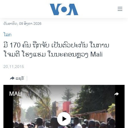
ລິ້ງ
ສຳຫລັບ
ເຂົ້າ
ວັນອາທິດ, 09 ສິງຫາ 2026
ຫາ
ໂຮມເພຈ
ໂລກ
ຂ້າມ
ລາວ
ມີ 170 ຄົນ ຖືກຈັບ ເປັນຕົວປະກັນ ໃນການ
ຂ້າມ
ອາເມຣິກາ
ໂຈມຕີ ໂຮງແຮມ ໃນນະຄອນຫຼວງ Mali
ຂ້າມ
ໄປ
ການເລືອກຕັ້ງ ປະທານາທີບໍດີ ສະຫະລັດ 2024
ຫາ
20,11,2015
ຂ່າວ​ຈີນ
ຊອກ
ແຊຣ໌
ຄົ້ນ
ໂລກ
ເອເຊຍ
MALI
ອິດສະຫຼະພາບດ້ານການຂ່າວ
ຊີວິດຊາວລາວ
No media source currently available
ຊຸມຊົນຊາວລາວ