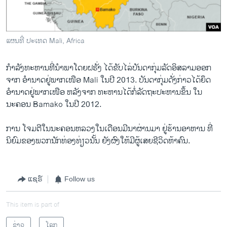
ແຜນທີ່ ປະເທດ Mali, Africa
ກຳລັງທະຫານ​ທີ່​ນຳພາ​ໂດຍ​ຝຣັ່ງ ​ໄດ້​ຂັບ​ໄລ່​ບັນດາ​ກຸ່ມລັດ​ອິສລາມອອກ​
ຈາກ ອຳນາດ​ຢູ່​ພາກ​ເໜືອ Mali ​ໃນ​ປີ 2013. ບັນດາ​ກຸ່ມ​ດັ່ງ​ກ່າວ​ໄດ້​ຍຶດ​
ອຳນາດ​ຢູ່​ພາກ​ເໜືອ ​ຫລັງ​ຈາກ ທະຫານ​ໄດ້​ກໍ່ລັດຖະປະຫານ​ຂຶ້ນ ໃນ
ນະຄອນ Bamako ​ໃນ​ປີ 2012.
ການ​ ໂຈມ​ຕີ​ໃນ​ນະຄອນຫລວງ​ໃນ​ເດືອນ​ມີນາຜ່ານ​ມາ ຢູ່​ຮ້ານ​ອາຫານ ທີ່
ນິຍົມຂອງ​ພວກ​ນັກ​ທ່ອງ​ທ່ຽວນັ້ນ ຍັງ​ຜົງ​ໃຫ້​ມີ​ຜູ້​ເສຍ​ຊີວິດ​ຫ້າ​ຄົນ.
ແຊຣ໌
Follow us
This item is part of
ຂ່າວ
ໂລກ