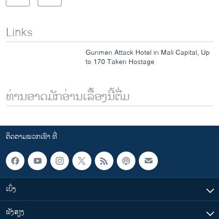
Links
Gunmen Attack Hotel in Mali Capital, Up
to 170 Taken Hostage
ທ່ານອາດມັກອ່ານເລື້ອງນີ້ຕື່ມ
ຕິດຕາມພວກເຮົາ ທີ່
ເບິ່ງ
ຟັງສຽງ