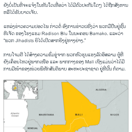
ຍັງ​ບໍ່​ເປັນ​ທີ່ຈະ​ແຈ້ງ​ໃນ​ທັນ​ໃດ​ເທື່ອວ່າ ​ໄດ້​ມີຕົວ​ປະກັນ​ໃດໆ ​ໄດ້​ຖືກ​ສັງຫານ
ຫລື​ໄດ້​ຮັບ​ບາດ​ເຈັບ.
​ແຫ​ລ່ງຂ່າວ​ຄວາ​ມປອດ​ໄພ ກ່າວ​ຕໍ່ ອົງການ​ຂ່າວຝຣັ່ງວ່າ ພວກ​ມື​ປືນ​ຢູ່​ຊັ້ນ​
ທີເຈັດ ຂອງ​ໂຮ​ງ​ແຮມ Radison Blu ​ໃນ​ນະຄອນ Bamako. ແລະ​ວ່າ
“ພວກ Jihadists ຍິ​ໄດ້​ເປີດ​ສາກ​ຍິງ​ຢູ່​ທາງຢ່າງ.”
ການ​ໂຈມ​ຕີ ​ໄດ້​ສ້າງ​ຄວາມ​ຂົ່ມຂູ່​ຈາກ ພວກ​ຫົວ​ຮຸນ​ແຮງ​ລັດ​ອິສລາມ ຜູ້​ທີ່​
ຍັງ​ເຄຶ່ອນ​ໄຫວ​ຢູ່​ພາກ​ເໜືອ ​ແລະ ພາກ​ກາງຂອງ Mali ​ເຖິງ​ແມ່ນ​ວ່າໄດ້​ມີ​
ການມີໜ້າ​ຂອງໜ່ວຍ​ພິທັກ​ສັນຕິພາບ ສະຫະ​ປະຊາ​ຊາດ ຢູ່​ທີ່​ນັ້ນ ກໍ​ຕາມ.