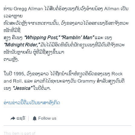
ທ່ານ Gregg Allman ໄດ້ສືບຕໍ່ຮ້ອງເພງກັບວົງອ້າຍນ້ອງ Allman ເປັນ
ເວລາຫຼາຍ
ທົດສະວັດຫຼັງຈາກເຫດການນັ້ນ, ວົງຂອງລາວໄດ້ອອກເພງຣັອກຈັງຫວະ
ໜັກທີ່ມີຊື່
ສຽງ ຄືເພງ
“Whipping Post,” “Ramblin’ Man”
ແລະ ເພງ
“Midnight Rider,”
ມັນໄດ້ມີອິດທິພົນຕໍ່ນັກຂຽນເພງທີ່ມີດົນຕີຈັງຫວະ
ໜັກນັບຫຼາຍຄົນ ຜູ້ທີ່ມີຊື່ສຽງຂຶ້ນມາ
ຕາມຫຼັງ.
ໃນປີ 1995, ວົງຂອງລາວ ໄດ້ຖືກນຳເຂົ້າຫໍກຽດຕິຍົດຂອງເພງ Rock
and Roll. ແລະ ລາວກໍໄດ້ຊະນະລາງວັນ Grammy ສຳລັບສຽງດົນຕີ
ເພງ
“Jessica”
ໃນປີຕໍ່ມາ.
ອ່ານຂ່າວນີ້ຕື່ມເປັນພາສາອັງກິດ
ແຊຣ໌
Follow us
This item is part of