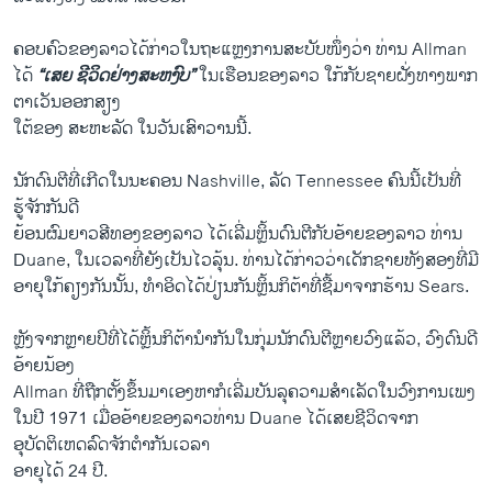
ຄອບຄົວຂອງລາວໄດ້ກ່າວໃນຖະແຫຼງການສະບັບໜຶ່ງວ່າ ທ່ານ Allman
ໄດ້
“ເສຍ ຊີວິດຢ່າງສະຫງົບ”
ໃນເຮືອນຂອງລາວ ໃກ້ກັບຊາຍຝັ່ງທາງພາກ
ຕາເວັນອອກສຽງ
ໃຕ້ຂອງ ສະຫະລັດ ໃນວັນເສົາວານນີ້.
ນັກດົນຕີທີ່ເກີດໃນນະຄອນ Nashville, ລັດ Tennessee ຄົນນີ້ເປັນທີ່
ຮູ້ຈັກກັນດີ
ຍ້ອນຜົມຍາວສີທອງຂອງລາວ ໄດ້ເລີ່ມຫຼິ້ນດົນຕີກັບອ້າຍຂອງລາວ ທ່ານ
Duane, ໃນເວລາທີ່ຍັງເປັນໄວລຸ້ນ. ທ່ານໄດ້ກ່າວວ່າເດັກຊາຍທັງສອງທີ່ມີ
ອາຍຸໃກ້ຄຽງກັນນັ້ນ, ທຳອິດໄດ້ປ່ຽນກັນຫຼິ້ນກິຕ້າທີ່ຊື້ມາຈາກຮ້ານ Sears.
ຫຼັງຈາກຫຼາຍປີທີ່ໄດ້ຫຼິ້ນກິຕ້ານຳກັນໃນກຸ່ມນັກດົນຕີຫຼາຍວົງແລ້ວ, ວົງດົນດີ
ອ້າຍນ້ອງ
Allman ທີ່ຖືກຕັ້ງຂຶ້ນມາເອງຫາກໍເລີ່ມບັນລຸຄວາມສຳເລັດໃນວົງການເພງ
ໃນປີ 1971 ເມື່ອອ້າຍຂອງລາວທ່ານ Duane ໄດ້ເສຍຊີວິດຈາກ
ອຸບັດຕິເຫດລົດຈັກຕຳກັນເວລາ
ອາຍຸໄດ້ 24 ປີ.