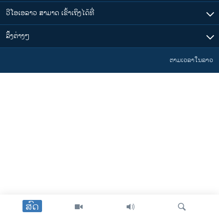
ວີໂອເອລາວ ສາມາດ ເຂົ້າເຖິງໄດ້ທີ່
​ລິ້ງ​ຕ່າງໆ
ຕາມເວລາໃນລາວ
ສົດ