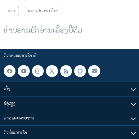
ຂ່າວ
ສະຫະລັດອາເມຣິກາ
ທ່ານອາດມັກອ່ານເລື້ອງນີ້ຕື່ມ
ຕິດຕາມພວກເຮົາ ທີ່
ເບິ່ງ
ຟັງສຽງ
ຂ່າວແລະລາຍງານ
ຕິດຕໍ່ພວກເຮົາ