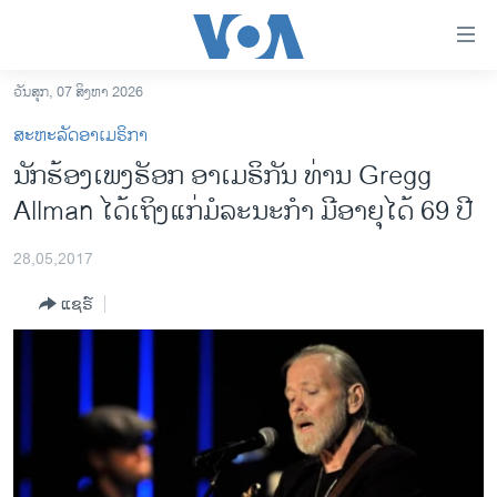
ລິ້ງ
ສຳຫລັບ
ເຂົ້າ
ວັນສຸກ, 07 ສິງຫາ 2026
ຫາ
ໂຮມເພຈ
ສະຫະລັດອາເມຣິກາ
ຂ້າມ
ລາວ
ນັກຮ້ອງເພງຣັອກ ອາເມຣິກັນ ທ່ານ Gregg
ຂ້າມ
ອາເມຣິກາ
Allman ໄດ້ເຖິງແກ່ມໍລະນະກຳ ມີອາຍຸໄດ້ 69 ປີ
ຂ້າມ
ໄປ
ການເລືອກຕັ້ງ ປະທານາທີບໍດີ ສະຫະລັດ 2024
ຫາ
28,05,2017
ຂ່າວ​ຈີນ
ຊອກ
ແຊຣ໌
ຄົ້ນ
ໂລກ
ເອເຊຍ
ອິດສະຫຼະພາບດ້ານການຂ່າວ
ຊີວິດຊາວລາວ
ຊຸມຊົນຊາວລາວ