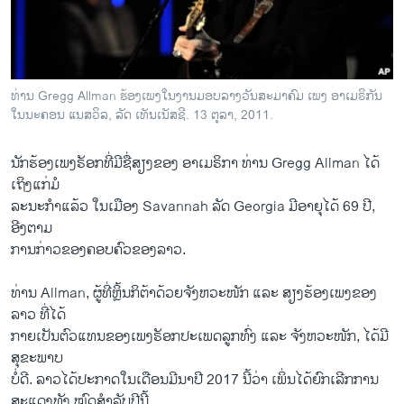
ວິທະຍາສາດ-ເທັກໂນໂລຈີ
ທຸລະກິດ
ພາສາອັງກິດ
ທ່ານ Gregg Allman ຮ້ອງເພງໃນງານມອບລາງວັນສະມາຄົມ ເພງ ອາເມຣິກັນ
ວີດີໂອ
ໃນນະຄອນ ແນສວິລ, ລັດ ເທັນເນັສຊີ. 13 ຕຸລາ, 2011.
ສຽງ
ນັກຮ້ອງເພງຣັອກທີ່ມີຊື່ສຽງຂອງ ອາເມຣິກາ ທ່ານ Gregg Allman ໄດ້
ລາຍການກະຈາຍສຽງ
ເຖິງແກ່ມໍ
ຕິດຕາມພວກເຮົາ ທີ່
ລະນະກຳແລ້ວ ໃນເມືອງ Savannah ລັດ Georgia ມີອາຍຸໄດ້ 69 ປີ,
ລາຍງານ
ອີງຕາມ
ການກ່າວຂອງຄອບຄົວຂອງລາວ.
ພາສາຕ່າງໆ
ທ່ານ Allman, ຜູ້ທີ່ຫຼິ້ນກິຕ້າດ້ວຍຈັງຫວະໜັກ ແລະ ສຽງຮ້ອງເພງຂອງ
ລາວ ທີ່ໄດ້
ກາຍເປັນຕົວແທນຂອງເພງຣັອກປະເພດລູກທົ່ງ ແລະ ຈັງຫວະໜັກ, ໄດ້ມີ
ສຸຂະພາບ
ບໍ່ດີ. ລາວໄດ້ປະກາດໃນເດືອນມີນາປີ 2017 ນີ້ວ່າ ເພິ່ນໄດ້ຍົກເລີກການ
ສະແດງທັງ ໝົດສຳລັບປີນີ້.