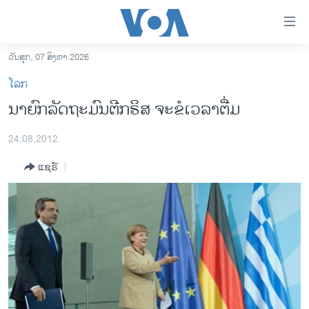
ລິ້ງ
ສຳຫລັບ
ເຂົ້າ
ວັນສຸກ, 07 ສິງຫາ 2026
ຫາ
ໂຮມເພຈ
ໂລກ
ຂ້າມ
ລາວ
ນາຍົກລັດຖະມົນຕີກຣິສ ຈະຂໍເວລາຕື່ມ
ຂ້າມ
ອາເມຣິກາ
ຂ້າມ
24,08,2012
ໄປ
ການເລືອກຕັ້ງ ປະທານາທີບໍດີ ສະຫະລັດ 2024
ຫາ
ແຊຣ໌
ຂ່າວ​ຈີນ
ຊອກ
ຄົ້ນ
ໂລກ
ເອເຊຍ
ອິດສະຫຼະພາບດ້ານການຂ່າວ
ຊີວິດຊາວລາວ
ຊຸມຊົນຊາວລາວ