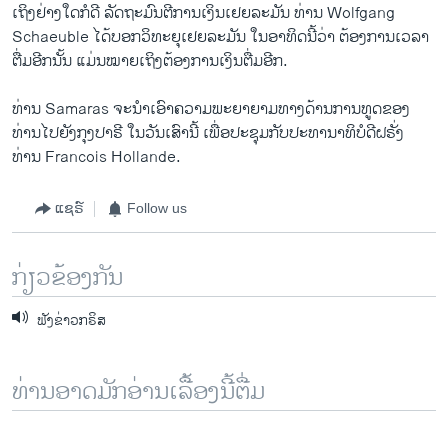
ເຖິງ​ຢ່າງໃດ​ກໍ​ດີ ລັດຖະມົນ​ຕີ​ການ​ເງິນເຢຍລະມັນ ທ່ານ Wolfgang
Schaeuble ​ໄດ້​ບອກ​ວິທະຍຸເຢຍລະ​ມັນ ​ໃນອາທິດ​ນີ້​ວ່າ ຕ້ອງການເວລາ
ຕື່ມອີກນັ້ນ ​ແມ່ນໝາຍ​ເຖິງ​ຕ້ອງການ​ເງິນ​ຕື່ມ​ອີກ.
ທ່ານ Samaras ຈະ​ນໍາ​ເອົາ​ຄວາມ​ພະຍາຍາມ​ທາງດ້ານ​ການທູດຂອງ
ທ່ານໄປ​ຍັງກຸງ​ປາຣີ ​ໃນ​ວັນ​ເສົາ​ນີ້ ​ເພື່ອປະ​ຊຸມ​ກັບປະທານາທິບໍດີ​ຝຣັ່ງ
ທ່ານ Francois Hollande.​
ແຊຣ໌
Follow us
ກ່ຽວຂ້ອງກັນ
ຟັງຂ່າວກຣິສ
ທ່ານອາດມັກອ່ານເລື້ອງນີ້ຕື່ມ