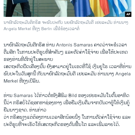
ວິທະຍາສາດ-ເທັກໂນໂລຈີ
ທຸລະກິດ
ນາຍົກລັດຖະມົນຕິກຣິສ ຈະພົບປະກັບ ນຍຍົກລັດຖະມົນຕີ ເຢຍລະມັນ ທ່ານນາງ
ພາສາອັງກິດ
Angela Merkel ທີ່ກຸງ Berlin ເພື່ຂໍຮ້ອງເວລາຕໍ່
ວີດີໂອ
ນາຍົກລັດຖະມົນ​ຕີກຣິສ ທ່ານ Antonis Samaras ຄາດ​ວ່າ​ຈະຂໍ​ເວລາ​
ສຽງ
ຕື່ມ​ອີກ ​ໃນ​ການ​ປະຕິ​ຮູບທີ່​ສຳຄັນໆ ​ແລະຕັດຄ່າໃຊ້ຈ່າຍ​ ເພື່ອ​ໃຫ້​ປະ​ເທດ​
ຂອງທ່ານທີ່​ຕົກ​ຢູ່​ໃນສະພາບ
ລາຍການກະຈາຍສຽງ
ຕິດຕາມພວກເຮົາ ທີ່
ເສດຖະກິດ​ຝືດ​ເຄືອງ​ນັ້ນ ​ຍັງ​ສາມາດ​ຢູ່​ໃນ​ເຂດ​ທີ່​ໃຊ້ ​ເງິນຢູ​ໂຣ ​ເວ​ລາ​ທີ່​ທ່່ານ​
ລາຍງານ
ພົບ​ປະໃນ​ວັນ​ສຸກ​ນີ້ ກັບນາຍົກລັດຖະມົນ​ຕີ ​ເຢຍລະ​ມັນ ທ່ານ​ນາງ Angela
Merkel ທີ່​ກຸງ​ເບີ​ລິນ.
ພາສາຕ່າງໆ
ທ່ານ Samaras ​ໄດ້​ກ່າວ​ຕໍ່​ໜັງສືພິມ Bild ຂອງ​ເຢຍຣະມັນ​ໃນ​ຕົ້ນ​ອາທິດ​
ນີ້​ວ່າ ກຣິສບໍ່​ໄດ້​ຊອກ​ຫາຊ່ອງ​ທາງ ​ເພື່ອ​ຢືມ​ເງິນ​ຕື່​ມຈາກບັນດາຜູ້ໃຫ້​ເງິນກູ້​
ຢືມ​ນາ​ໆຊາ​ດ. ທ່ານກ່າວ
ວ່າ ກຣິສພຽງ​ແຕ່​ຕ້ອງການ​ເວລາ​ອີກ​ນ້ອຍ​ນຶ່ງ ​ໃນ​ການ​ຕັດ​ຄ່າໃຊ້ຈ່າຍ ​ແລະ​
ປະຕິ​ຮູບ​ທີ່​ຈະ​ເຮັດ​ໃຫ້ເສດຖະກິດ​ຂອງ​ຕົນຟື້ນ​ໂຕ ​ແລະເພີ່ມ​ລາຍ​ໄດ້.