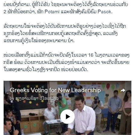
ບ່ອນ​ນັ່ງ​ກໍ​ຕາມ. ຜູ້ທີ່ໄດ້ຮັບ ໄຊຊະນະຈະຕ້ອງໄດ້ຕັ້ງລັດຖະບານຮ່ວມກັບ
2 ພັກທີ່ນ້ອຍກວ່າ, ພັກ Potami ແລະພັກສັງຄົມນິຍົມ Pasok.
ລັດຖະບານ​ໃໝ່​ຈະ​ຕ້ອງ​ໄດ້​ບັນຍັດ​ການ​ປະຕິ​ຮູ​ບຢ່າງ​ວ່ອງ​ໄວເຊິ່ງ​ໄດ້​ຖືກ​
ຮຽກຮ້ອງ​ໂດຍ​ຂໍ້​ສະ​ເໜີ​ການ​ກອບກູ້​ເສດຖະກິດ​ຄັ້ງ​ຫຼ້າ​ສຸດ, ລວມທັງ​
ແຜນການ​ກູ້​ເງິນ​ໃໝ່​ຂອງ​ທະນາຄານ ນຳ.
ໜ່ວຍ​ເລືອກ​ຕັ້ງ​ແມ່ນ​ມີ​ກຳນົດ​ຈະ​ປິດ​ລົງ​ໃນ​ເວລາ 16 ​ໂມງ​ຕາມ​ເວລາ​ຂອງ
ກຣິສ ພ້ອ​ມ ດ້ວຍ​ການ​ປະ​ເມີນ​ຜົນ​ລ່ວງ​ໜ້າ​ແມ່ນ​ຄາດ​ວ່າ ​ຈະ​ເກີດ​ຂຶ້ນ​ພາຍ​
ໃນ​ສອງ​ສາມ​ຊົ່ວ​ໂມງຫຼັງຈາກ​ປິດ ໜ່ວຍ​ປ່ອນ​ບັດ.
Greeks Voting for New Leadership
by
ສຽງອາເມຣິກາ ວີໂອເອລາວ
No media source currently available