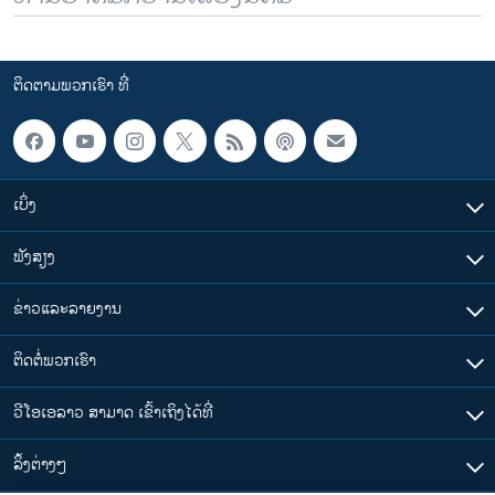
ຕິດຕາມພວກເຮົາ ທີ່
ເບິ່ງ
ຟັງສຽງ
ຂ່າວແລະລາຍງານ
ຕິດຕໍ່ພວກເຮົາ
ວີໂອເອລາວ ສາມາດ ເຂົ້າເຖິງໄດ້ທີ່
​ລິ້ງ​ຕ່າງໆ