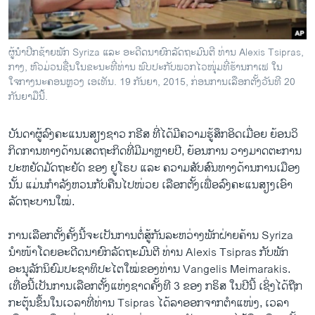
ວິທະຍາສາດ-ເທັກໂນໂລຈີ
ທຸລະກິດ
ຜູ້ນຳປີກຊ້າຍພັກ Syriza ແລະ ອະດີດນາຍົກລັດຖະມົນຕີ ທ່ານ Alexis Tsipras,
ພາສາອັງກິດ
ກາງ, ຫົວມ່ວນຊື່ນໃນຂະນະທີ່ທ່ານ ພົບປະກັບພວກໄວໜຸ່ມທີ່ຮ້ານກາເຟ ໃນ
ໃຈກາງນະຄອນຫຼວງ ເອເທັນ. 19 ກັນຍາ, 2015, ກ່ອນການເລືອກຕັ້ງວັນທີ 20
ວີດີໂອ
ກັນຍາມືນີ້.
ສຽງ
ບັນດາ​ຜູ້​ລົງ​ຄະ​ແນນ​ສຽງ​ຊາວ ກຣີສ ທີ່ໄດ້​ມີ​ຄວາມ​ຮູ້ສຶກ​ອິດ​ເມື່ອຍ ​ຍ້ອນວິ​
ລາຍການກະຈາຍສຽງ
ກິດ​ການ​ທາງ​ດ້ານ​ເສດຖະກິດ​ທີ່​ມີ​ມາຫຼາຍ​ປີ, ຍ້ອນການ ວາງ​ມາດ​ຕະການ​
ຕິດຕາມພວກເຮົາ ທີ່
ລາຍງານ
ປະ​ຫຍັດ​ມັດ​ຖະຍັດ ຂອງ ຢູ​ໂຣບ ​ແລະ ຄວາມ​ສັບສົນ​ທາງ​ດ້ານ​ການ​ເມືອງ
ນັ້ນ ​ແມ່ນ​ກຳລັງ​ຫວນ​ກັບ​ຄືນໄປໜ່ວຍ ເລືອກ​ຕັ້ງ​ເພື່ອ​ລົງ​ຄະ​ແນ​ສຽງເອົາ​
ລັດຖະບານ​ໃໝ່.
ພາສາຕ່າງໆ
ການ​ເລືອກ​ຕັ້ງ​ຄັ້ງ​ນີ້ຈະ​ເປັນ​ການ​ຕໍ່ສູ້​ກັນ​ລະຫວ່າງ​ພັກ​ຝ່າ​ຍຄ້ານ Syriza
ນຳ​ໜ້າ​ໂດຍ​ອະ​ດີດ​ນາຍົກລັດຖະ​ມົນຕີ ທ່ານ Alexis Tsipras ກັບ​ພັກ​
ອະນຸລັກ​ນິຍົມ​ປະ​ຊາ​ທິປະ​ໄຕ​ໃໝ່​ຂອງ​ທ່ານ Vangelis Meimarakis. ​
ເທື່ອນີ້ເປັນ​ການ​ເລືອກ​ຕັ້ງ​ແຫ່ງ​ຊາດ​ຄັ້ງ​ທີ 3 ຂອງ ກຣິສ ​ໃນປີນີ້ ​ເຊິ່ງ​ໄດ້​ຖືກ​
ກະ​ຕຸ້ນ​ຂຶ້ນ​ໃນ​ເວລາ​ທີ່​ທ່ານ Tsipras ​ໄດ້​ລາ​ອອກ​ຈາກ​ຕຳ​ແໜ່​ງ, ​ເວລາ​