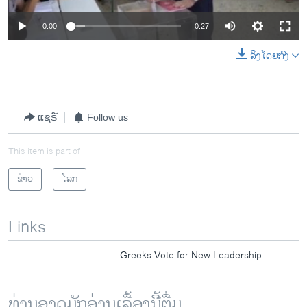
0:00
0:27
ລິງໂດຍກົງ
ແຊຣ໌
Follow us
This item is part of
ຂ່າວ
ໂລກ
Links
Greeks Vote for New Leadership
ທ່ານອາດມັກອ່ານເລື້ອງນີ້ຕື່ມ