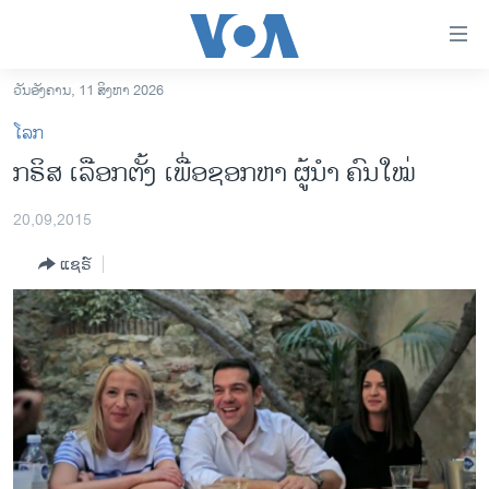
ລິ້ງ
ສຳຫລັບ
ເຂົ້າ
ວັນອັງຄານ, 11 ສິງຫາ 2026
ຫາ
ໂຮມເພຈ
ໂລກ
ຂ້າມ
ລາວ
ກຣິສ ເລືອກຕັ້ງ ເພື່ອຊອກຫາ ຜູ້ນຳ ຄົນໃໝ່
ຂ້າມ
ອາເມຣິກາ
ຂ້າມ
20,09,2015
ໄປ
ການເລືອກຕັ້ງ ປະທານາທີບໍດີ ສະຫະລັດ 2024
ຫາ
ແຊຣ໌
ຂ່າວ​ຈີນ
ຊອກ
ຄົ້ນ
ໂລກ
ເອເຊຍ
ອິດສະຫຼະພາບດ້ານການຂ່າວ
ຊີວິດຊາວລາວ
ຊຸມຊົນຊາວລາວ