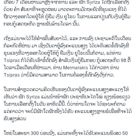
ເກືອ​ບ 7 ​ເດືອນຜ່ານ​ມາ​ຫຼັງ​ຈາກ​ທ່ານ ​ແລະ ພັກ Syriza ໄດ້ຖືກເລືອກຕັ້ງ
ດ້ວຍ ຄຳ ສັນຍາທີ່ຈະຫຼຸດຜ່ອນ ມາດຕະການມັດຖະຍັດທີ່ຮຸນແຮງ ທີ່ໄດ້
ຖືກວາງອອກໂດຍຜູ້ໃຫ້ ກູ້ຢືມ ເງິນ ຢູໂຣບ ໃນການແລກປ່ຽນກັບເງິນກູ້ຢືມ
ກອບກູ້ເສດຖະກິດ ຫຼາຍພັນລ້ານໂດລາ ນັ້ນ.
​ເຖິງແມ່ນຈະ​ໄດ້ໃຫ້ຄຳໝັ້ນສັນຍາ​ໄວ້, ແລະ ການລົງ ປະຊາມະຕິໃນເດືອນ
ກໍລະກົດທີ່ຜ່ານ ມາ ເຊິ່ງບັນດາຜູ້ລົງຄະແນນສຽງ ໄດ້ປະຕິເສດຂໍ້ຕົກລົງທີ່
ຮຸນແຮງທີ່ວາງອອກໂດຍຜູ້ໃຫ້ກູ້ ຢືມເງິນ ຢູໂຣບນັ້ນ​ກໍ​ຕາມ, ​ແຕ່ທ່ານ
Tsipras ກໍໄດ້ຮັບເອົາຂໍ້ຕົກລົງ ສຳລັບເງິນກູ້ຢືມກອບ ກູ້ເສດຖະກິດ 98 ຕື້
ໂດລາເມື່ອເດືອນທີ່ຜ່ານມາ. ທ່ານ Meimarakis ໄດ້ກ່າວຫາ ທ່ານ
Tsipras ວ່າບໍ່ມີຄວາມສາມາດ ໃນການຕໍ່ລອງຂໍ້ຕົກລົງດັ່ງກ່າວ.
ໃນການສຳຫຼວດຄວາມຄິດເຫັນຂອງບັນດາຜູ້ລົງຄະແນນສຽງສະແດງໃຫ້
ເຫັນວ່າ ພັກ Syriza ແມ່ນນຳໜ້າພັກ ປະຊາທິປະໄຕໃໝ່ ພຽງໜ້ອຍດຽວ
ໃນການເລືອກຕັ້ງ​ໃນວັນ ອາທິດມື້ນີ້. ບໍ່ວ່າທ່ານໃດຈະ ໄດ້ຊະນະກໍ​ຕາມ ​
ແຕ່ຄາດວ່າ ຈະ​ບໍ່​ມີພັກໃດພັກໜຶ່ງໄດ້ຮັບ ຄະແນນສຽງຫຼາຍພໍເພື່ອທີ່ຈະໄດ້
ຮັບສຽງສ່ວນ
ໃຫຍ່ໃນສະພາ 300 ບ່ອນ​ນັ່ງ, ແມ່ນກະທັ້ງຈະ​ໄດ້​ຮັບຄະ​ແນນ​ພິ​ເສດ 50