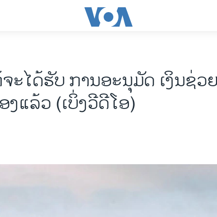
້ຈະໄດ້ຮັບ ການອະນຸມັດ ເງິນຊ່ວຍ
ອງແລ້ວ (ເບິ່ງວີດີໂອ)