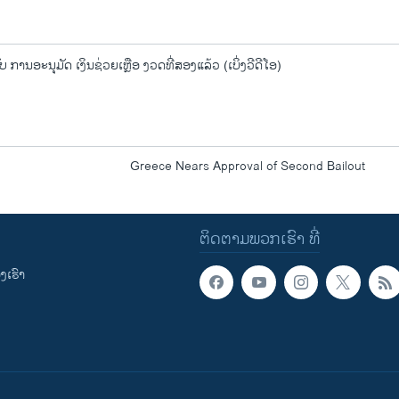
ບ ການອະນຸມັດ ເງິນຊ່ວຍເຫຼືອ ງວດທີ່ສອງແລ້ວ (ເບິ່ງວີດີໂອ)
Greece Nears Approval of Second Bailout
ຕິດຕາມພວກເຮົາ ທີ່
ເຮົາ