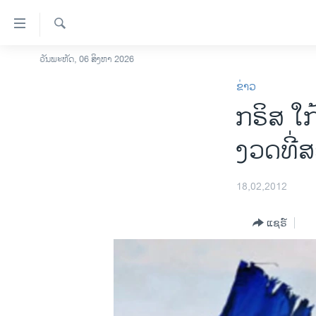
ລິ້ງ
ສຳຫລັບ
ເຂົ້າ
ຄົ້ນຫາ
ວັນພະຫັດ, 06 ສິງຫາ 2026
ໂຮມເພຈ
ຫາ
ຂ່າວ
ລາວ
ຂ້າມ
ກຣິສ ໃກ
ຂ້າມ
ອາເມຣິກາ
ຂ້າມ
ການເລືອກຕັ້ງ ປະທານາທີບໍດີ ສະຫະລັດ
ງວດທີ່ສ
ໄປ
2024
ຫາ
ຂ່າວ​ຈີນ
ຊອກ
18,02,2012
ຄົ້ນ
ໂລກ
ແຊຣ໌
ເອເຊຍ
ອິດສະຫຼະພາບດ້ານການຂ່າວ
ຊີວິດຊາວລາວ
ຊຸມຊົນຊາວລາວ