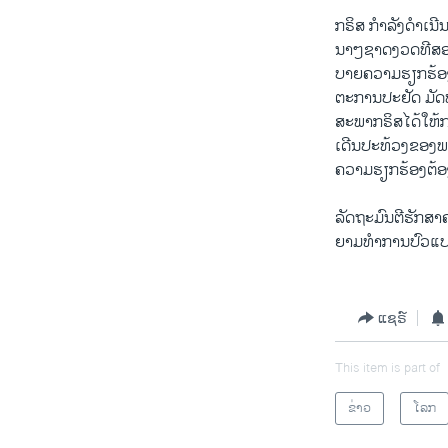
ກຣິສ ກໍາລັງ​ດຳ​ເນີນ​
ນາໆ​ຊາດງວດທີສອງໃ
ບາຍ​ຄວາມ​ຮຽກຮ້ອງ​ຕ້
ຕະການປະຢັດ ມັດທະຍັ
ສະພາກຣິສ​ໄດ້ໃຫ້ການ
ເດີນ​ປະ​ທ້ວງຂອງ​ພວ
ຄວາມ​ຮຽກຮ້ອງ​ຕ້
ລັດ​ຖະ​ມົນຕີຮັກສາ
ຍາມທໍາ​ການ​ປົວ​ແປ
ແຊຣ໌
This item is part of
ຂ່າວ
ໂລກ