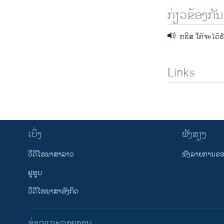
ກ່ຽວຂ້ອງກັນ
ກຣິສ ໃກ້ຈະໄດ້ຮັ
Links
ເບິ່ງ
ຟັງສຽງ
ວີດີໂອພາສາລາວ
ຟັງລາຍການຂອງ
ຢູທູບ
ວີດີໂອພາສາອັງກິດ
ຂ່າວແລະລາຍງານ