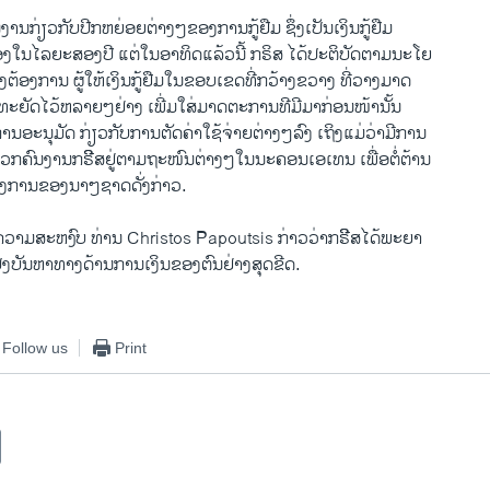
ງານ​ກ່ຽວ​ກັບ​ປີກ​ຫຍ່ອຍ​ຕ່າງໆ​ຂອງ​ການ​ກູ້​ຢືມ ຊຶ່ງ​ເປັນເງິນ​ກູ້​ຢືມ
ນໄລຍະສອງ​ປີ ​ແຕ່ໃນອາທິດ​ແລ້​ວນີ້ ກຣິສ ​ໄດ້ປະຕິບັດ​ຕາມ​ນະ​ໂຍ
ອງການ ​ຜູ້​ໃຫ້​ເງິນ​ກູ້​ຢືມ​ໃນ​ຂອບ​ເຂດ​ທີ່​ກວ້າງຂວາງ ທີ່​ວາງມາ​ດ
ດ​ໄວ້​ຫລາຍໆຢ່າງ ​ເພີ່ມ​ໃສ່​ມາດ​ຕະການທີ​ມີ​ມາ​ກ່ອນ​ໜ້າ​ນັ້ນ​
​ອະນຸມັດ ກ່ຽວ​ກັບ​ການ​ຕັດ​ຄ່າໃຊ້ຈ່າຍ​ຕ່າງໆລົງ ​ເຖິງແມ່​ວ່າມີ​ການ
ກ​ຄົນ​ງານ​ກຣີີສ​ຢູ່ຕາມຖະໜົນ​ຕ່າງໆໃນນ​ະຄອນ​ເອ​ເທ​ນ ເພື່ອ​ຕໍ່ຕ້ານ
ອງການຂອງ​ນາໆ​ຊາດດັ່ງກ່າວ.
​ຄວາມ​ສະຫງົບ ທ່ານ Christos Papoutsis ​ກ່າວ​ວ່າ​ກຣີີສໄດ້​ພະຍາ​
ງບັນຫາ​ທາງ​ດ້ານການ​ເງິນ​ຂອງຕົນ​ຢ່າງ​ສຸດ​ຂີດ.
Follow us
Print