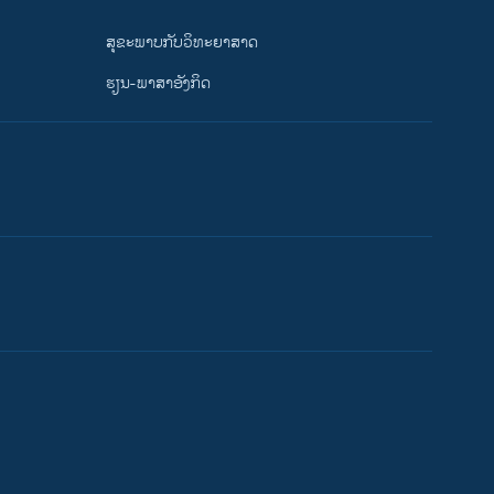
ສຸຂະພາບກັບວິທະຍາສາດ
ຮຽນ-ພາສາອັງກິດ