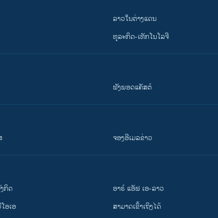
ລາວໃນຕ່າງແດນ
ທຸລະກິດ-ເທັກໂນໂລຈີ
ຟັງພອດແຄັສຕ໌
ສ
ຈອງອີເມລຂ່າວ
ັງ​ກິດ
ອາຣ໌ ແອັຟ ເອ-ລາວ
ວີ​ໂອ​ເອ
ສາມາດເຂົ້າເຖິງໄດ້