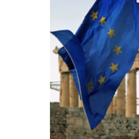
ວິທະຍາສາດ-ເທັກໂນໂລຈີ
ທຸລະກິດ
ພາສາອັງກິດ
ວີດີໂອ
ສຽງ
ລາຍການກະຈາຍສຽງ
ລາຍງານ