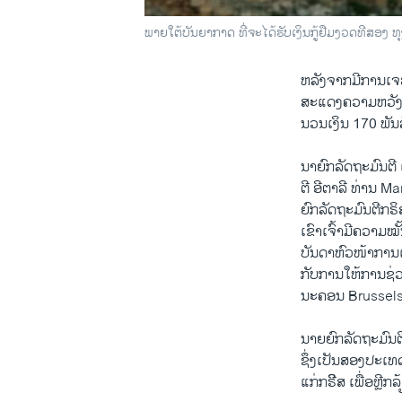
ພາຍໃຕ້ບັນຍາກາດ ທີ່ຈະໄດ້ຮັບເງິນກູ້ຢືມງວດທີສອງ ທ
ຫລັງ​ຈາກ​ມີ​ການ​ເຈ
ສະ​ແດງຄວາມ​ຫວັງ​ໄປ​
ນວນ​ເງິນ 170 ພັນ​ລ
ນາຍົກລັດ​ຖະ​ມົນຕີ
ຕີ ອີ​ຕາ​ລີ ທ່ານ M
ຍົກ​ລັດ​ຖະ​ມົນຕີກ
ເຂົາ​ເຈົ້າ​ມີ​ຄວາມ​
ບັນດາ​ຫົວໜ້າ​ການ​ເງ
ກັບ​ການ​ໃຫ້ການ​ຊ່ວ
ນະ​ຄອນ Brussels
ນາຍ​ຍົກ​ລັດ​ຖະ​ມົນ
ຊຶ່ງ​ເປັນ​ສອງປະ​ເທ
ແກ່​ກຣີີສ ​ເພື່ອ​ຫຼີກ