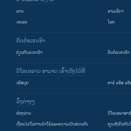
ລາວ
ອາເມຣິກາ
ເອເຊຍ
ໂລກ
ຕິດຕໍ່ພວກເຮົາ
ກ່ຽວກັບພວກເຮົາ
ຕິດຕໍ່ພວກເຮົາ
ວີໂອເອລາວ ສາມາດ ເຂົ້າເຖິງໄດ້ທີ່
ເຟັສບຸກ
ອາຣ໌ ແອັສ ແອັ
​ລິ້ງ​ຕ່າງໆ
ຕິດຕາມພວກເຮົາ ທີ່
​ຫ້ອງ​ຂ່າວ
ວີ​ໂອ​ເອ​ພາ​ສາ​ອ
​ເງື່ອນ​ໄຂ​ໃນ​ການ​ນຳ​ໃຊ້​ແລະຄວາມ​ເປັນ​ສ່​ວນ​ຕົວ
​ຮຽນ​ອັງ​ກິດ​ກັບ​