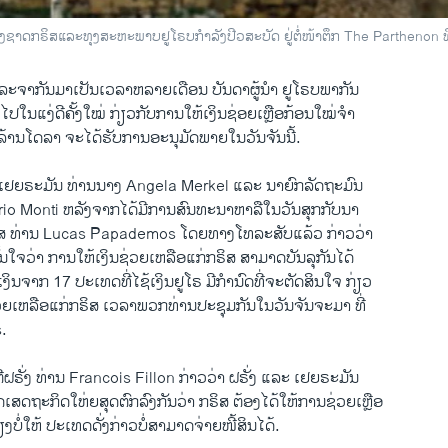
ຸງຊາດກຣິສແລະທຸງສະຫະພາບຢູໂຣບກໍາລັງປີວສະບັດ ຢູ່ຕໍ່ໜ້າຕຶກ The Parthenon ທີ່
ລະຈາ​ກັນ​ມາເປັນ​ເວ​ລາຫລາຍ​ເດືອນ ບັນດາ​ຜູ້​ນໍາ​ ຢູ​ໂຣບພາກັນ​
ໃນ​ແງ່​ດີ​ຄັ້ງ​ໃໝ່ ກ່ຽວ​ກັບ​ການ​ໃຫ້​ເງິນ​ຊ່ອຍ​ເຫຼືອກ້ອນ​ໃໝ່ຈໍາ​
້ານ​ໂດ​ລາ ຈະໄດ້​ຮັບການ​ອະນຸມັດພາຍ​ໃນ​ວັນ​ຈັນ​ນີ້.
 ​ເຢຍຣະ​ມັນ ທ່ານ​ນາງ Angela Merkel ​ແລະ ນາຍົກ​ລັດ​ຖະ​ມົນ
ario Monti ຫລັງ​ຈາກ​ໄດ້​ມີ​ການ​ສົນທະນາ​ຫາລື​ໃນ​ວັນ​ສຸກ​ກັບນາ​
ຣິສ ທ່ານ Lucas Papademos ​ໂດຍ​ທາງ​ໂທລະສັບ​ແລ້ວ ກ່າວ​ວ່າ ​
ໝັ້ນ​ໃຈ​ວ່າ ການໃຫ້​ເງິນ​ຊ່ວຍເຫລືອ​ແກ່ກຣິສ ສາມາດ​ບັນ​ລຸ​ກັນໄດ້
ິນ​ຈາກ 17 ປະ​ເທດ​ທີ່​ໄຊ້​ເງິນ​ຢູ​ໂຣ ມີ​ກຳນົດ​ທີ່ຈະ​ຕັດສິນ​ໃຈ ກ່ຽວ
ຍ​ເຫລືອ​ແກ່ກຣິສ ​ເວລາ​ພວກທ່ານ​ປະ​ຊຸມກັນໃນ​ວັນ​ຈັນຈະ​ມາ ​ທີ່​
.
ຕີ​ຝຣັ່ງ​ ທ່ານ Francois Fillon ກ່າວ​ວ່າ ຝຣັ່ງ ແລະ ເຢຍຣະມັນ
ດເສດ​ຖະກິດໃຫ່ຍສຸດຕົກລົງ​ກັນວ່າ ກຣິສ ຕ້ອງ​ໄດ້ໃຫ້ການ​ຊ່ວຍ​ເຫຼືອ​
ລ້ຽງ​ບໍ່​ໃຫ້ ປະ​ເທດ​ດັ່ງກ່າວ​ບໍ່​ສາມາດ​ຈ່າຍ​ໜີ້ສິນ​ໄດ້.