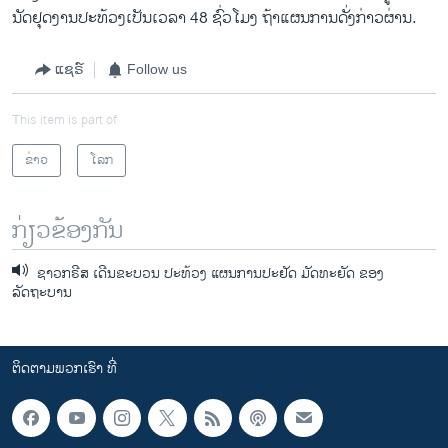
ນັດຢຸດງານປະທ້ວງເປັນເວລາ 48 ຊົ່ວໂມງ ຖ້າ​ແຜນການດັ່ງກ່າວຜ່ານ.
ແຊຣ໌
Follow us
This item is part of
ຂ່າວ
ໂລກ
ກ່ຽວຂ້ອງກັນ
ຊາວກຣີສ ເດີນຂະບວນ ປະທ້ວງ ແຜນການປະຢັດ ມັດທະຍັດ ຂອງ
ລັດຖະບານ
ຕິດຕາມພວກເຮົາ ທີ່