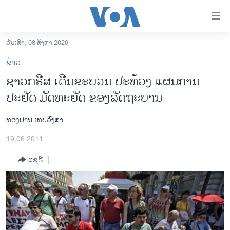
ລິ້ງ
ສຳຫລັບ
ເຂົ້າ
ວັນເສົາ, 08 ສິງຫາ 2026
ຫາ
ໂຮມເພຈ
ຂ່າວ
ຂ້າມ
ລາວ
ຊາວກຣີສ ເດີນຂະບວນ ປະທ້ວງ ແຜນການ
ຂ້າມ
ອາເມຣິກາ
ປະຢັດ ມັດທະຍັດ ຂອງລັດຖະບານ
ຂ້າມ
ໄປ
ການເລືອກຕັ້ງ ປະທານາທີບໍດີ ສະຫະລັດ 2024
ຫາ
ທອງປານ ເທບວົງສາ
ຂ່າວ​ຈີນ
ຊອກ
19,06,2011
ຄົ້ນ
ໂລກ
ແຊຣ໌
ເອເຊຍ
ອິດສະຫຼະພາບດ້ານການຂ່າວ
ຊີວິດຊາວລາວ
ຊຸມຊົນຊາວລາວ