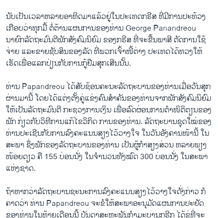
ນັບເປັນເວລາຫລາຍອາທິດມາແລ້ວຢູ່ໃນປະເທດກຣີສ ທີ່ມີການປະທ້ວງ
ເກືອບວ່າທຸກມື້ ຕໍ່ຕ້ານແຜນການຂອງທ່ານ George Panandreou
ນາຍົກລັດຖະມົນຕີພັກສັງຄົມນິຍົມ ຂອງກຣີສ ທີ່ຈະຂື້ນພາສີ ຕັດການໃຊ້
ຈ່າຍ ແລະຂາຍຊັບສິນຂອງລັດ ທີ່ພວກເຈົ້າໜີ້ຕ່າງ ປະ​ເທດ​ໄດ້​ທວງ​ໃຫ້​
ເຮັດ​ເພື່ອແລກປ່ຽນກັບການກູ້ຢືມສຸກເສີນນັ້ນ.
ທ່ານ Papandreou ໄດ້ສັບຊ້ອນຄະນະລັດຖະບານຂອງທ່ານເມື່ອວັນສຸກ
ຜ່ານມານີ້ ໂດຍໄດ້ແຕ່ງຕັ້ງຄູ່ແຂ່ງຄົນສໍາຄັນຂອງທ່ານຈາກພັກສັງຄົມນິຍົມ
ໃຫ້ເປັນລັດຖະມົນຕີ ກະຊວງການເງິນ ເພື່ອລົດຜ່ອນການຕໍາໜິຕິຕຽນຂອງ
ພັກ ກ່ຽວ​ກັບວິທີການແກ້ໄຂວິກິດ ການຂອງທ່ານ. ລັດຖະບານຊຸດໃໝ່ຂອງ
ທ່ານປະເຊີນກັບການລົງຄະແນນສຽງໄວ້ວາງໃຈ ໃນວັນອັງຄານໜ້ານີ້ ໃນ
ສະພາ​ ຊຶ່ງພັກຂອງ​ລັດຖະບານ​ຂອງ​ທ່ານ ເປັນຜູ້ກໍາສຽງສ່ວນ ຫລາຍພຽງ
ໜ້ອຍດຽວ ຄື 155 ບ່ອນນັ່ງ ໃນຈໍານວນທັງໝົດ 300 ບ່ອນນັ່ງ ໃນສະພາ
ແຫ່ງຊາດ.
ຖ້າຫາກວ່າລັດຖະບານຊະນະການລົງຄະແນນສຽງໄວ້ວາງໃຈດັ່ງກ່າວ ກໍ
ຄາດວ່າ ທ່ານ Papandreou ຈະຂໍໃຫ້ສະພາອະນຸມັດແຜນການປະຢັດ
ຂອງທ່ານໃນທ້າຍເດືອນນີ້ ບັນດາສະຫະພັນກໍາມະບານກຣີກ ​ໄດ້ຂູ່ທີ່ຈະ