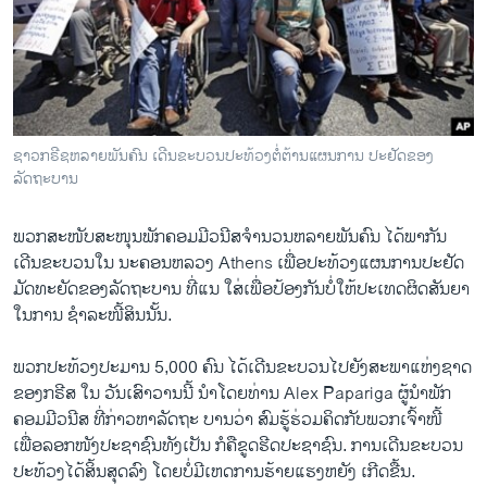
ວິທະຍາສາດ-ເທັກໂນໂລຈີ
ທຸລະກິດ
ພາສາອັງກິດ
ວີດີໂອ
ຊາວກຣີຊຫລາຍພັນຄົນ ເດີນຂະບວນປະທ້ວງຕໍ່ຕ້ານແຜນການ ປະຢັດຂອງ
ສຽງ
ລັດຖະບານ
ລາຍການກະຈາຍສຽງ
ຕິດຕາມພວກເຮົາ ທີ່
ພວກສະໜັບສະໜຸນພັກຄອມມີວນີສຈໍານວນຫລາຍພັນຄົນ ໄດ້ພາກັນ
ລາຍງານ
ເດີນຂະ​ບວນໃນ ນະຄອນຫລວງ Athens ເພື່ອປະທ້ວງແຜນການປະຢັດ
ມັດທະຍັດຂອງ​ລັດຖະບານ ທີ່ແນ ໃສ່ເພື່ອປ້ອງກັນບໍ່ໃຫ້ປະເທດຜິດສັນຍາ​
ໃນການ ຊໍາລະໜີ້ສິນນັ້ນ.
ພາສາຕ່າງໆ
ພວກປະທ້ວງປະມານ 5,000 ຄົນ ໄດ້ເດີນຂະ​ບວນໄປຍັງສະພາ​ແຫ່ງ​ຊາດ
ຂອງກຣີສ ​ໃນ ວັນເສົາວານນີ້ ນໍາໂດຍທ່ານ Alex Papariga ຜູ້ນໍາພັກ
ຄອມມີວນີສ ທີ່ກ່າວຫາລັດຖະ ບານວ່າ ສົມຮູ້ຮ່ວມຄິດກັບພວກເຈົ້າໜີ້
ເພື່ອລອກ​ໜັງປະຊາຊົນທັງ​ເປັນ ກໍ​ຄື​ຂູດ​ຮີດ​ປະຊາຊົນ. ການເດີນຂະບວນ
ປະທ້ວງໄດ້ສິ້ນສຸດລົງ ໂດຍບໍ່ມີເຫດການຮ້າຍແຮງຫຍັງ ເກີດຂື້ນ.