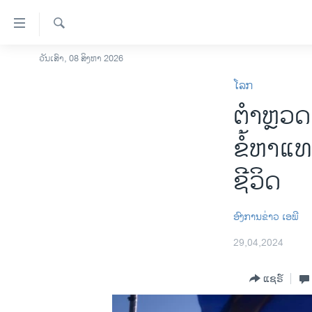
ລິ້ງ
ສຳຫລັບ
ເຂົ້າ
ຄົ້ນຫາ
ວັນເສົາ, 08 ສິງຫາ 2026
ໂຮມເພຈ
ຫາ
ໂລກ
ລາວ
ຂ້າມ
ຕຳຫຼວດ
ຂ້າມ
ອາເມຣິກາ
ຂ້າມ
ການເລືອກຕັ້ງ ປະທານາທີບໍດີ ສະຫະລັດ
ຂໍ້ຫາແທ
ໄປ
2024
ຫາ
ຊີວິດ
ຂ່າວ​ຈີນ
ຊອກ
ຄົ້ນ
ໂລກ
​ອົງ​ການ​ຂ່າວ ເອ​ພີ
ເອເຊຍ
29,04,2024
ອິດສະຫຼະພາບດ້ານການຂ່າວ
ຊີວິດຊາວລາວ
ແຊຣ໌
ຊຸມຊົນຊາວລາວ