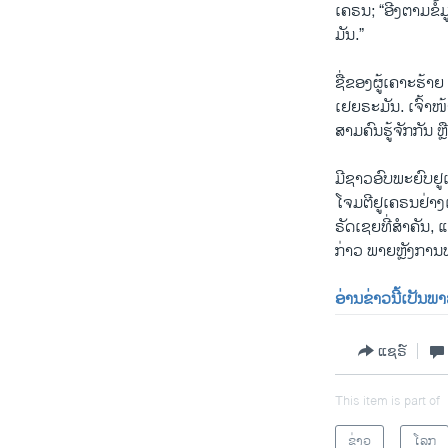
ເຄຣນ; “ອີງຕາມຂໍ້
ມັນ.”
ຊື່ຂອງຜູ້ເຄາະຮ້າ
ເຢຍຣະມັນ. ເຈົ້າ​ໜ້າ​
ສາມຄົນຮູ້ຈັກກັນ ຫຼືບ
ມີຊາວອົບພະຍົບຢູເ
ໂຈມຕີຢູເຄຣນຢ່າງເ
ຣັດເຊຍທີ່ສຳຄັນ, 
ກ່າວ ພາຍຫຼັງກາ
ອ່ານຂ່າວນີ້ເປັນພ
ແຊຣ໌
This item is part of
ຂ່າວ
ໂລກ