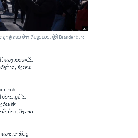
ລູກຢູເຄຣນ ຢ່າງເຕັມຮູບແບບ, ຢູ່ທີ່ Brandenburg
ໃຕ້​ຂອງ​ເຢຍຣະ​ມັນ ​
ານ​ດັ່ງກ່າວ, ອີງຕາມ
armisch-
ໃນບ້ານ ມູຣ໌ໂນ
​ວັນ​ເສົາ
ກຳດັ່ງກ່າວ, ອີງຕາມ
ກ​ຂອງ​ກອງທັບ​ຢູ