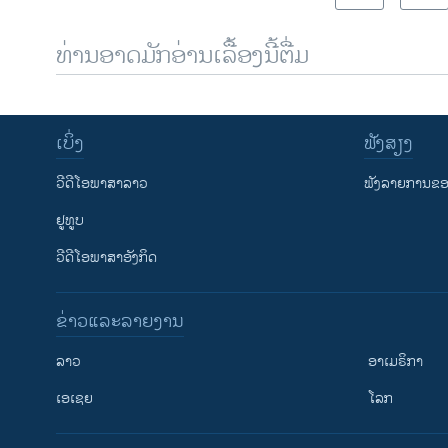
ທ່ານອາດມັກອ່ານເລື້ອງນີ້ຕື່ມ
ເບິ່ງ
ຟັງສຽງ
ວີດີໂອພາສາລາວ
ຟັງລາຍການຂອງ
ຢູທູບ
ວີດີໂອພາສາອັງກິດ
ຂ່າວແລະລາຍງານ
ລາວ
ອາເມຣິກາ
ເອເຊຍ
ໂລກ