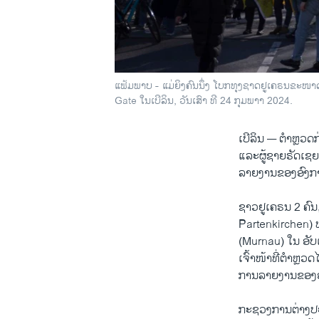
ແຟ້ມພາບ - ແມ່ຍິງຄົນນຶ່ງ ໂບກທຸງຊາດຢູເຄຣນຂະໜາດໃ
Gate ໃນເບີລິນ, ວັນເສົາ ທີ 24 ກຸມພາາ 2024.
ເບີລິນ —
ຕຳຫຼວດ​ກ່
ແລະ​ຜູ້​ຊາຍຣັດ​ເຊຍ​ 
ລາຍງານຂອງອົງກ
ຊາວຢູເຄຣນ 2 ຄົນ
Partenkirchen) ທ
(Murnau) ໃນ ອັບເປ
ເຈົ້າໜ້າທີ່ຕຳຫຼວດ​
ການລາຍງານຂອງອົງ
ກະຊວງ​ການ​ຕ່າງປະ​