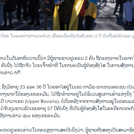
ຫຍ່ ໃນລະຫວ່າງການປະທ້ວງ ເພື່ອລະນຶກເຖິງວັນຄົບຮອບ 2 ປີ ນັບຕັ້ງແຕ່ຣັດເຊຍ ບຸກ
າວ​ໃນ​ວັນ​ອາທິດວານ​ນີ້​ວ່າ ມີຜູ້ຊາຍ​ຊາວ​ຢູ​ເຄຣນ 2 ຄົນ ​ຖືກ​ແທງ​ຕາຍ​ໃນ​ພາກ​
ຄົນ​ນຶ່ງ ​ໄດ້​ຖືກ​ຈັບ ​ໂດຍ​ເຈົ້າໜ້າ​ທີ່ ໃນຖານະ​ເປັນ​ຜູ້​ຕ້ອງ​ສົງ​ໄສ​ ​ໃນ​ການ​ສັງຫ
ານຂ່າວ AP.
, ຊຶ່ງມີອາຍຸ 23 ແລະ 36 ປີ ໂດຍອາໄສຢູ່ໃນເຂດ ກາມິຊ-ພາເທນເຄຍເຊນ (G
າງພາກໃຕ້ຂອງເຢຍຣະມັນ, ໄດ້ຖືກຂ້າຕາຍຢູ່ໃນບໍລິເວນສູນການຄ້າແຫ່ງນຶ່ງ 
ີ ບາວາເຣຍ (Upper Bavaria). ບໍ່​ດົນ​ຫລັງ​ຈາກ​ການ​ສັງຫານ​ໝູ່​ໃນ​ຕອນ​ແລງ
ໄດ້​ຈັບ​ກຸມ​ຊາວ​ຣັດ​ເຊຍ​ອາຍຸ 57 ປີ​ຄົນ​ນຶ່ງ ທີ່ເປັນຜູ້ຕ້ອງສົງໃສໃນຄະດີ​ຄາດ​ຕະ
ການ​ຂ່າວ dpa ຂອງ​ເຢຍຣະ​ມັນ​.
ເທດ​ຢູເຄຣນກ່າວ​ໃນ​ຖະ​ແຫຼງການ​ສະບັບ​ນຶ່ງ​ວ່າ, ຜູ້​ຊາຍ​ທັງ​ສອງ​ເປັນ​ສະມາຊິ