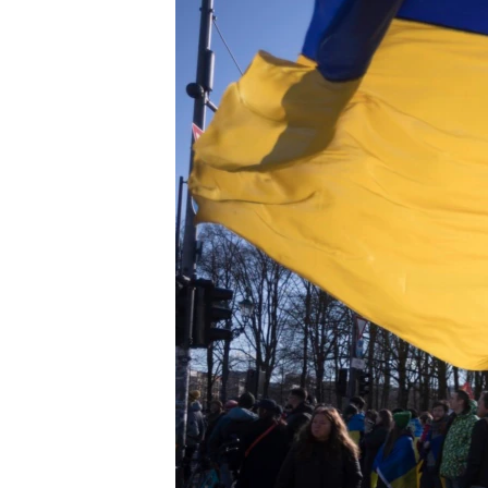
ວິທະຍາສາດ-ເທັກໂນໂລຈີ
ທຸລະກິດ
ພາສາອັງກິດ
ວີດີໂອ
ສຽງ
ລາຍການກະຈາຍສຽງ
ລາຍງານ