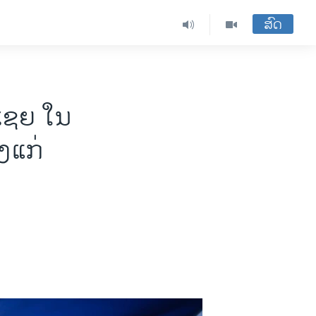
ສົດ
ເຊຍ ໃນ
ງແກ່