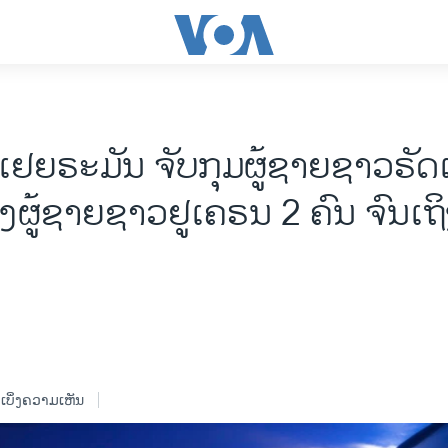
ເຢຍຣະມັນ ຈັບກຸມຜູ້ຊາຍຊາວຣັດ
ງຜູ້ຊາຍຊາວຢູເຄຣນ 2 ຄົນ ຈົນເຖິ
ເບິ່ງຄວາມເຫັນ