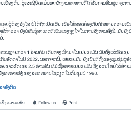
ມູນເບື້ອງຕົ້ນ, ຜູ້ເສຍຊີວິດແມ່ນພະນັກງານທະຫານທີ່ໄດ້ຮັບການຟື້ນຟູທາ
ຍ ແລະຜູ້ຕ້ອງສົງໄສ ບໍ່ໄດ້ຖືກເປີດເຜີຍ ເພື່ອໃຫ້ສອດຄ່ອງກັບກົດໝາຍຄວາມເ
ທີ່​ກ່າວ​ວ່າ ຍັງ​ບໍ່​ທັນ​ຮູ້​ສາ​ເຫດ​ທີ່​ເປັນແຮງຈູງໃຈ​ໃນ​ການ​ສັງຫານ​ຄັ້ງນີ້. ມັນຍັ
ໍ່.
ຄຣນຫຼາຍກວ່າ 1 ລ້ານຄົນ ເດີນທາງເຂົ້າມາໃນເຢຍຣະມັນ ນັບຕັ້ງແຕ່ຣັດເຊຍ 
ຕັມອັດຕາໃນປີ 2022. ນອກຈາກນີ້, ເຢຍຣະມັນ ຍັງເປັນທີ່ຕັ້ງຂອງຊຸມຊົນຜູ້
ແລະຊາວຣັດເຊຍ 2.5 ລ້ານຄົນ ທີ່ມີເຊື້ອສາຍເຢຍຣະມັນ ຊຶ່ງສ່ວນໃຫຍ່ໄດ້ຍ້າຍມ
ນພັງທະລາຍລົງຂອງສະຫະພາບໂຊວຽດ ໃນຕົ້ນຊຸມປີ 1990.
າສາອັງກິດ
ເບິ່ງຄວາມເຫັນ
Follow us
Print