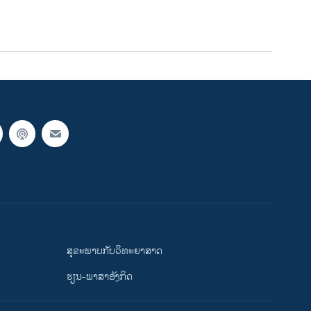
ສຸຂະພາບກັບວິທະຍາສາດ
ຮຽນ-ພາສາອັງກິດ