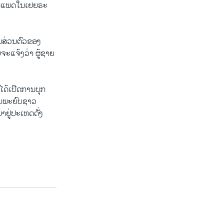
ງການແພດໃນເຢຍຣະ
ປັນສ່ວນຕົວຂອງ
ງບໍ່ຈະແຈ້ງວ່າ ຜູ້ຊາຍ
ໄດ້ເປີດການບຸກ
ອົບພະຍົບຊາວ
າຢູ່ປະເທດດັ່ງ