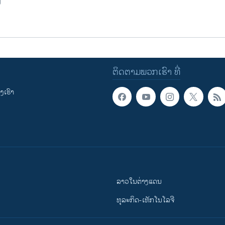
ຕິດຕາມພວກເຮົາ ທີ່
ເຮົາ
ລາວໃນຕ່າງແດນ
ທຸລະກິດ-ເທັກໂນໂລຈີ