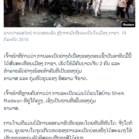
ວິທະຍາສາດ-ເທັກໂນໂລຈີ
ທຸລະກິດ
ພາສາອັງກິດ
ຊາວ​ປາ​ແລ​ສໄຕ​ນ໌ ກວດ​ສອບ​ລົດ ຫຼັງ​ຈາກ​ມັນ​ຖືກ​ລະ​ເບີດ​​ໃນ​ເມື​ອງ ກາຊາ. 19
ວີດີໂອ
ກໍລະກົດ 2015.
ສຽງ
​ເຈົ້າ​ໜ້າ​ທີ່​ກ່າວ​ວ່າ ການລະ​ເບີດ​ຢ່າງ​ຕໍ່​ເນື່ອງ​ຂອງ​ຕອນ​ເຊົ້າ​ວັນ​ອາທິດ​ມື້​ນີ້​
ລາຍການກະຈາຍສຽງ
ໄດ້​ສັ່ນ​ສະ​ເທືອ​ນ​ເມືອງ ກາຊາ, ​ເຮັດໃຫ້​ມີ​ຄົນ​ບາດ​ເຈັບ 2 ຄົນ ​ແລະ
ຕິດຕາມພວກເຮົາ ທີ່
ທຳລາຍ​ລົດ​ຢ່າງ​ໜ້ອຍ​ຫ້າ​ຄັນ​ທີ່​ເປັນ​ຂ​ອງກຸ່ມ​
ລາຍງານ
ຮາ​ມາສ ​ແລະ ກຸ່ມ​ຫົວ​ຮຸນ​ແຮງ ອິສລາມ ຈີ​ຮາດ.
​ເຈົ້າ​ໜ້າ​ທີ່​ຫຼາຍຄົນ​ກ່າວ​ວ່າ ການລະ​ເບີດ​ແມ່ນ​ໄດ້​ແນ​ໃສ່ບ້ານ​ Sheik
ພາສາຕ່າງໆ
Radwan ທີ່ຢູ່​ໃກ້​ຄຽງ, ​ເຊິ່ງ​ເປັນ​ຖານ​ທີ່​ໝັ້ນ​ຂອງ​ກຸ່ມ
ຮາ​ມາສ.
ການ​ໂຈມ​ຕີ​ແມ່ນ​ບໍ່​ມີ​ການ​ອອກ​ມາ​ຮັບຜິດຊອບໂດຍ​ທັນ​ທີ່​ທັນ​ໃດ. ຈັ່ງໃດ​ກໍ​
ຕາມ, ຮູບ​ພາບ​ໃນຈຸດ​ເກີດ​ເຫດ​ຂອງ​ການລະ​ເບີດ​ບ່ອນ​ໜຶ່ງ​ໄດ້​ສະ​ແດງ​ໃຫ້​
ເຫັນ​ທຸງ​ຂອງ​ກຸ່ມ​ລັດ​ອິສລາມ​ຖືກ​ທາສີ​ໄວ້​ຢູ່​ຝາ.