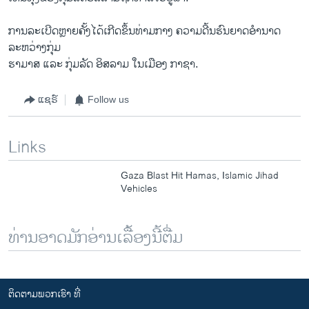
ການລະ​ເບີດ​ຫຼາຍ​ຄັ້ງ​ໄດ້​ເກີດຂຶ້ນ​ທ່າມກາງ ຄວາມ​ດີ້ນຮົນ​ຍາດ​ອຳ​ນາດ​
ລະຫວ່າງກຸ່ມ
ຮາ​ມາສ ​ແລ​ະ ກຸ່ມ​ລັດ ອິສລາມ ​ໃນ​ເມື​ອງ ກາຊາ.
ແຊຣ໌
Follow us
Links
Gaza Blast Hit Hamas, Islamic Jihad
Vehicles
ທ່ານອາດມັກອ່ານເລື້ອງນີ້ຕື່ມ
ຕິດຕາມພວກເຮົາ ທີ່