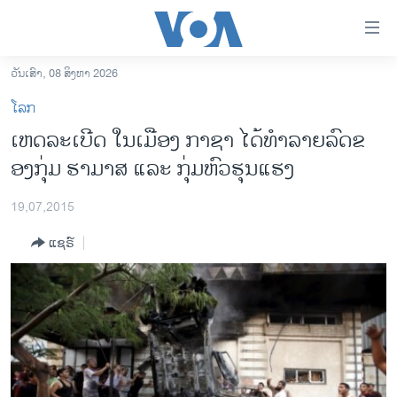
ລິ້ງ
ສຳຫລັບ
ເຂົ້າ
ວັນເສົາ, 08 ສິງຫາ 2026
ຫາ
ໂຮມເພຈ
ໂລກ
ຂ້າມ
ລາວ
ເຫດລະ​ເບີດ ​ໃນ​ເມືອງ ກາຊາ ​ໄດ້ທຳລາຍ​ລົດ​​ຂ​
ຂ້າມ
ອາເມຣິກາ
ອງກຸ່ມ​ ຮາ​ມາສ ​ແລະ ກຸ່ມ​ຫົວ​ຮຸນ​ແຮງ
ຂ້າມ
ໄປ
ການເລືອກຕັ້ງ ປະທານາທີບໍດີ ສະຫະລັດ 2024
ຫາ
19,07,2015
ຂ່າວ​ຈີນ
ຊອກ
ແຊຣ໌
ຄົ້ນ
ໂລກ
ເອເຊຍ
ອິດສະຫຼະພາບດ້ານການຂ່າວ
ຊີວິດຊາວລາວ
ຊຸມຊົນຊາວລາວ