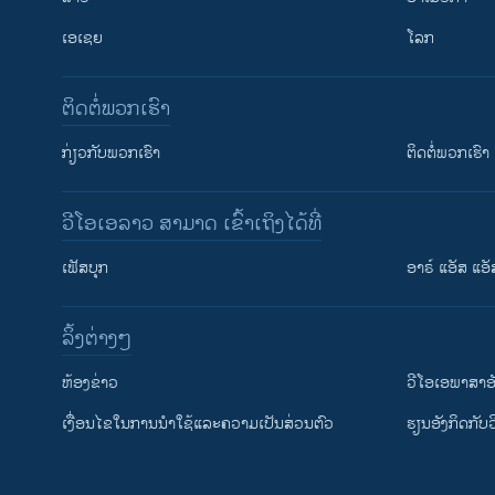
ເອເຊຍ
ໂລກ
ຕິດຕໍ່ພວກເຮົາ
ກ່ຽວກັບພວກເຮົາ
ຕິດຕໍ່ພວກເຮົາ
ວີໂອເອລາວ ສາມາດ ເຂົ້າເຖິງໄດ້ທີ່
ເຟັສບຸກ
ອາຣ໌ ແອັສ ແອັ
​ລິ້ງ​ຕ່າງໆ
ຕິດຕາມພວກເຮົາ ທີ່
​ຫ້ອງ​ຂ່າວ
ວີ​ໂອ​ເອ​ພາ​ສາ​ອ
​ເງື່ອນ​ໄຂ​ໃນ​ການ​ນຳ​ໃຊ້​ແລະຄວາມ​ເປັນ​ສ່​ວນ​ຕົວ
​ຮຽນ​ອັງ​ກິດ​ກັບ​
ພາສາຕ່າງໆ