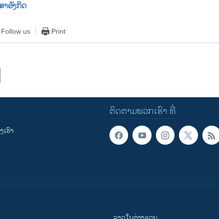
າສາອັງກິດ
Follow us
Print
ຕິດຕາມພວກເຮົາ ທີ່
ເຮົາ
ລາວໃນຕ່າງແດນ