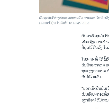
ລັດຖະມົນຕີຕ່າງປະເທດສະຫະລັດ ທ່ານແອນໂທນີ ບລ
ປະເທດຍີ່ປຸ່ນ ໃນວັນທີ 18 ເມສາ 2023
ບັນດາລັດຖະມົນຕີ
ເຫັນເຖິງຄວາມຈຳເ
ຍີ່ປຸ່ນໄດ້ປິດລົງ ໃນ
ໃນຂະນະທີ່ ໃຫ້ຂໍ
ດິນຟ້າອາກາດ ແລະ
ຖະແຫຼງການຮ່ວມກັ
ຈີນຕໍ່ໄຕ້ຫວັນ.
“ພວກ​ເຮົາ​ຢືນຢັນ​
ເປັນອົງປະກອບທີ່ຂາດ
ຮຽກຮ້ອງ​ໃຫ້​ມີ​ການ