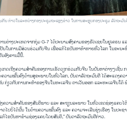
ິງເກັນ ກ່າວໃນລະຫວ່າງກອງປະຊຸມຖະແຫຼງຂ່າວ ໃນການສະຫຼຸບກອງປະຊຸມ ລັດຖະມົ
ການຕ່າງປະເທດຈາກກຸ່ມ G-7 ໄດ້ປະນາມສົງຄາມຂອງຣັດເຊຍໃນຢູເຄຣນ ແລະໄດ
ປັນໃນການມີສ່ວນຮ່ວມກັບຈີນ ເພື່ອແກ້ໄຂບັນຫາທ້າທາຍທົ່ວໂລກ ໃນຂະນະທີ່
ວັນອັງຄານມື້ນີ້.
້ສັງເກດເຖິງຄວາມສໍາຄັນຂອງການເຮັດວຽກຮ່ວມກັບຈີນ ໃນບັນຫາຕ່າງໆເຊັ່ນ
ຄວາມໝັ້ນຄົງດ້ານສຸຂະພາບໃນທົ່ວໂລກ, ບັນດາລັດຖະມົນຕີ ໄດ້ສະແດງຄວ
ນ ກ່ຽວກັບການກະທໍາຂອງຈີນໃນທະເລຈີນ ຕາເວັນອອກ ແລະທະເລຈີນໃຕ້ ພ້
ເຖິງ​ຄວາມ​ສຳຄັນ​ຂອງ​ສັນຕິພາບ ​ແລະ ສະຖຽນ​ລະ​ພາບ​ ໃນ​ທົ່ວ​ເຂດ​ຊ່ອງ​ແຄບ​
ໄປບໍ່ໄດ້ນັ້ນ ໃນດ້ານ​ຄວາມ​ໝັ້ນຄົງ ​ແລະ ຄວາມ​ຈະ​ເລີ​ນຮຸ່ງ​ເຮືອງ​ ໃນ​ປະຊາ​
​ແກ້​ໄຂ​ບັນຫາ​ຂ້າມ​ຊ່ອງ​ແຄບ​ໂດຍ​ສັນຕິ,” ບັນດາລັດຖະມົນຕີກ່າວ.