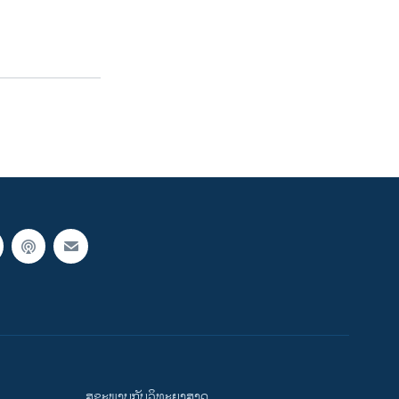
ສຸຂະພາບກັບວິທະຍາສາດ