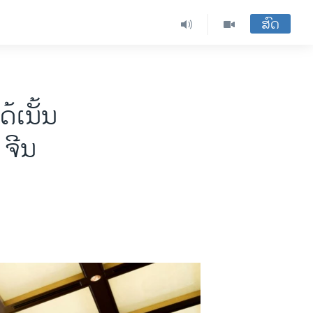
ສົດ
້ເນັ້ນ
 ຈີນ