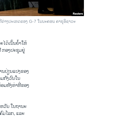
ນຕີຕ່າງປະເທດຂອງ G-7 ໃນນະຄອນ ຄາຣຸອິຊາວະ
້ເນັ້ນຍໍ້າໃຫ້
 ກອງປະຊຸມຢູ່
 ການປ່ຽນແປງຂອງ
າມກັງວົນໃນ
ອມທັງທ່າທີ່ຂອງ
ໄຕ້​ຫວັນ ໃນຖານະ
ຄົມ​ໂລກ, ​ແລະ​