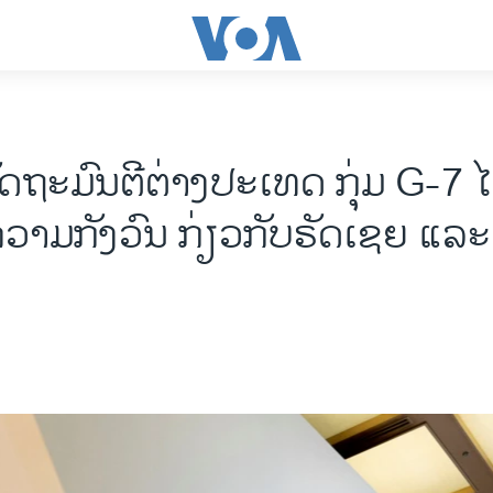
ດຖະມົນຕີຕ່າງປະເທດ ກຸ່ມ G-7 ໄດ
ຄວາມກັງວົນ ກ່ຽວກັບຣັດເຊຍ ແລະ