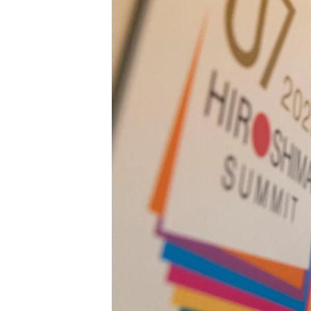
ວິທະຍາສາດ-ເທັກໂນໂລຈີ
ທຸລະກິດ
ພາສາອັງກິດ
ວີດີໂອ
ສຽງ
ລາຍການກະຈາຍສຽງ
ລາຍງານ