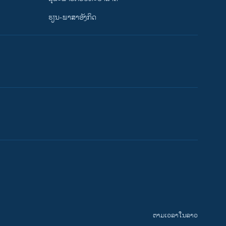
ຮຽນ-ພາສາອັງກິດ
ຕາມເວລາໃນລາວ