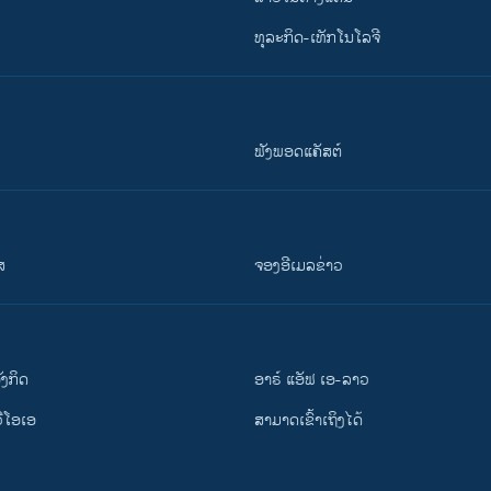
ທຸລະກິດ-ເທັກໂນໂລຈີ
ຟັງພອດແຄັສຕ໌
ສ
ຈອງອີເມລຂ່າວ
ັງ​ກິດ
ອາຣ໌ ແອັຟ ເອ-ລາວ
ວີ​ໂອ​ເອ
ສາມາດເຂົ້າເຖິງໄດ້