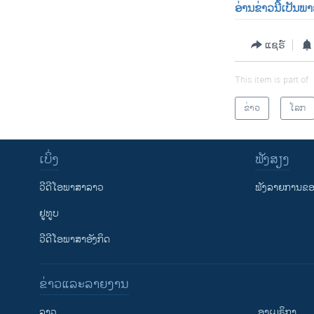
ອ່ານຂ່າວນີ້ເປັນພ
ແຊຣ໌
This item is part of
ຂ່າວ
ໂລກ
ເບິ່ງ
ຟັງສຽງ
ວີດີໂອພາສາລາວ
ຟັງລາຍການຂອງ
ຢູທູບ
ວີດີໂອພາສາອັງກິດ
ຂ່າວແລະລາຍງານ
ລາວ
ອາເມຣິກາ