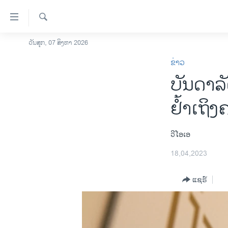
ລິ້ງ
ສຳຫລັບ
ເຂົ້າ
ຄົ້ນຫາ
ວັນສຸກ, 07 ສິງຫາ 2026
ໂຮມເພຈ
ຫາ
ຂ່າວ
ລາວ
ຂ້າມ
ບັນດາລັ
ຂ້າມ
ອາເມຣິກາ
ຂ້າມ
ການເລືອກຕັ້ງ ປະທານາທີບໍດີ ສະຫະລັດ
ຢ້ຳເຖິງ
ໄປ
2024
ຫາ
ຂ່າວ​ຈີນ
ຊອກ
ວີໂອເອ
ຄົ້ນ
ໂລກ
18,04,2023
ເອເຊຍ
ແຊຣ໌
ອິດສະຫຼະພາບດ້ານການຂ່າວ
ຊີວິດຊາວລາວ
ຊຸມຊົນຊາວລາວ