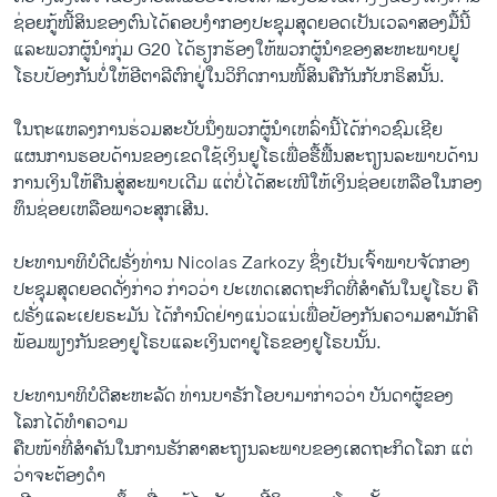
ຊ່ອຍ​ກູ້​ໜີ້​ສິນ​ຂອງ​ຕົນ​ໄດ້​ຄອບ​ງໍາ​ກອງ​ປະຊຸມ​ສຸດ​ຍອດ​ເປັນ​ເວລາສອງ​ມື້​ນີ້ ​
ແລະ​ພວກ​ຜູ້​ນໍາ​ກຸ່ມ G20 ​ໄດ້​ຮຽກຮ້ອງ​ໃຫ້​ພວກ​ຜູ້​ນໍາ​ຂອງ​ສະຫະພາບ​ຢູ​
ໂຣບປ້ອງ​ກັນ​ບໍ່​ໃຫ້​ອີ​ຕາ​ລີ​ຕົກ​ຢູ່​ໃນ​ວິ​ກິດ​ການ​ໜີ້​ສິນ​ຄື​ກັນກັບກຣິສນັ້ນ.
ໃນ​ຖະ​ແຫລ​ງການ​ຮ່ວມ​ສະບັບ​ນຶ່ງ​ພວກ​ຜູ້​ນໍາ​ເຫລົ່າ​ນີ້​ໄດ້​ກ່າວ​ຊົມ​ເຊີຍ
ແຜນການ​ຮອບດ້ານ​ຂອງ​ເຂດ​ໃຊ້​ເງິນ​ຢູ​ໂຣ​ເພື່ອ​ຮື້​ຟື້ນ​ສະຖຽນ​ລະ​ພາບດ້ານ​
ການ​ເງິນ​ໃຫ້​ຄືນ​ສູ່​ສະພາບ​ເດີມ ​ແຕ່​ບໍ່​ໄດ້​ສະ​ເໜີ​ໃຫ້​ເງິນ​ຊ່ອຍ​ເຫລືອ​ໃນ​ກອງ​
ທຶນ​ຊ່ອຍ​ເຫລືອ​ພາວະ​ສຸກ​ເສີນ.
ປະທານາທິບໍດີ​ຝຣັ່ງທ່ານ Nicolas Zarkozy ຊຶ່ງ​ເປັນ​ເຈົ້າພາບ​ຈັດ​ກອງ​
ປະຊຸມ​ສຸດ​ຍອດ​ດັ່ງກ່າວ ກ່າວ​ວ່າ ປະ​ເທດ​ເສດຖະກິດ​ທີ່​ສໍາຄັນ​ໃນ​ຢູ​ໂຣບ ຄື​
ຝຣັ່ງ​ແລະ​ເຢຍຣະມັນ ​ໄດ້​ກໍານົດ​ຢ່າງ​ແນ່​ວ​ແນ່​ເພື່ອ​ປ້ອງ​ກັນຄວາມ​ສາມັກຄີ​
ພ້ອມ​ພຽງ​ກັນ​ຂອງ​ຢູ​ໂຣບ​ແລະ​ເງິນຕາ​ຢູ​ໂຣຂອງ​ຢູ​ໂຣບນັ້ນ.
ປະທານາທິບໍດີ​ສະຫະລັດ ທ່ານ​ບາຣັກ​ໂອ​ບາ​ມາ​ກ່າວ​ວ່າ ບັນດາ​ຜູ້​ຂອງ​
ໂລກ​ໄດ້​ທໍາ​ຄວາມ
ຄືບ​ໜ້າ​ທີ່​ສໍາຄັນ​ໃນ​ການ​ຮັກສາສະຖຽນ​ລະ​ພາບ​ຂອງເສດຖະກິດ​ໂລກ ​ແຕ່​
ວ່າຈະ​ຕ້ອງ​ດໍາ​