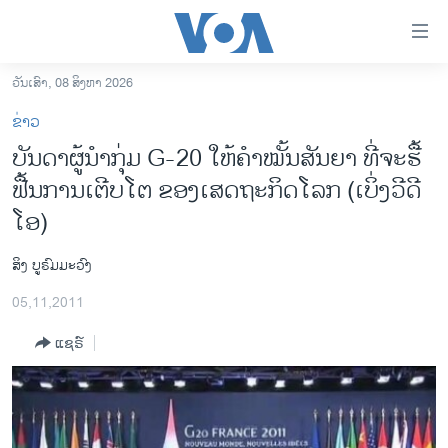
ລິ້ງ
ສຳຫລັບ
ເຂົ້າ
ວັນເສົາ, 08 ສິງຫາ 2026
ຫາ
ໂຮມເພຈ
ຂ່າວ
ຂ້າມ
ລາວ
ບັນດາຜູ້ນໍາກຸ່ມ G-20 ໃຫ້ຄໍາໝັ້ນສັນຍາ ທີ່ຈະຮື້
ຂ້າມ
ອາເມຣິກາ
ຟື້ນການເຕີບໂຕ ຂອງເສດຖະກິດໂລກ (ເບິ່ງວີດີ
ຂ້າມ
ໄປ
ການເລືອກຕັ້ງ ປະທານາທີບໍດີ ສະຫະລັດ 2024
ໂອ)
ຫາ
ຂ່າວ​ຈີນ
ຊອກ
ສິງ ບູຣົມມະວົງ
ຄົ້ນ
ໂລກ
05,11,2011
ເອເຊຍ
ແຊຣ໌
ອິດສະຫຼະພາບດ້ານການຂ່າວ
ຊີວິດຊາວລາວ
ຊຸມຊົນຊາວລາວ