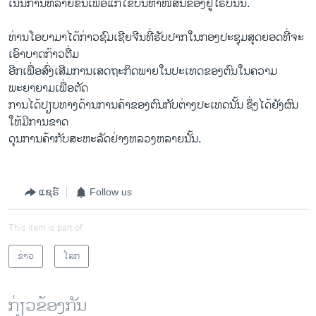
ເນີນ​ການ​ຫລາຍ​ຂຶ້ນ​ເພື່ອ​ແກ້​ໄຂ​ບັນຫາ​ໜີ້​ສິນ​ຂອງ​ຢູ​ໂຣບນັ້ນ.
ທ່ານ​ໂອ​ບາ​ມາ​ໄດ້​ກ່າວ​ຊົມ​ເຊີຍ​ຈີນ​ທີ່​ຮັບປາກ​ໃນ​ກອງ​ປະຊຸມ​ສຸດ​ຍອດ​ທີ່ຈະ​
ເອົາ​ບາດກ້າວ​ຕື່ມ
ອີກ​ເພື່ອ​ສົ່ງ​ເສີມ​ການ​ເສດຖະກິດ​ພາຍ​ໃນ​ປະ​ເທດ​ຂອງ​ຕົນ​ໃນ​ຄວາມ​
ພະຍາຍາມ​ເພື່ອ​ຕັດ
ການ​ໄດ້​ປຽບ​ທາງ​ດ້ານ​ການ​ຄ້າຂອງ​ຕົນກັບ​ຕ່າງປະ​ເທດ​ນັ້ນ ຊຶ່ງ​ໄດ້​ຍັງ​ຜົນ​
ໃຫ້​ມີ​ການ​ຂາດ​
ດຸນ​ການ​ຄ້າກັບ​ສະຫະລັດ​ຢ່າງ​ຫລວງຫລາຍ​ນັ້ນ.
ແຊຣ໌
Follow us
This item is part of
ຂ່າວ
ໂລກ
ກ່ຽວຂ້ອງກັນ