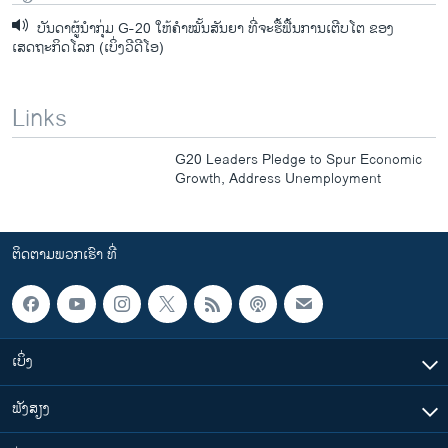
ບັນດາຜູ້ນໍາກຸ່ມ G-20 ໃຫ້ຄໍາໝັ້ນສັນຍາ ທີ່ຈະຮື້ຟື້ນການເຕີບໂຕ ຂອງ
ເສດຖະກິດໂລກ (ເບິ່ງວີດີໂອ)
Links
G20 Leaders Pledge to Spur Economic
Growth, Address Unemployment
ຕິດຕາມພວກເຮົາ ທີ່
ເບິ່ງ
ຟັງສຽງ