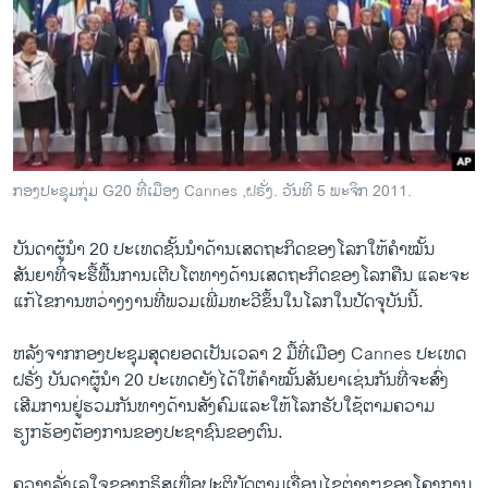
ວິທະຍາສາດ-ເທັກໂນໂລຈີ
ທຸລະກິດ
ພາສາອັງກິດ
ວີດີໂອ
ສຽງ
ກອງປະຊຸມກຸ່ມ G20 ທີ່ເມືອງ Cannes ,ຝຣັ່ງ. ວັນທີ 5 ພະຈິກ 2011.
ລາຍການກະຈາຍສຽງ
ຕິດຕາມພວກເຮົາ ທີ່
ບັນດາ​ຜູ້​ນໍາ​ 20 ປະ​ເທດ​ຊັ້ນ​ນໍາ​ດ້ານ​ເສດຖະກິດ​ຂອງ​ໂລກ​ໃຫ້​ຄໍາ​ໝັ້ນ
ລາຍງານ
ສັນຍາ​ທີ່​ຈະ​ຮື້​ຟື້ນ​ການເຕີບ​ໂຕ​ທາງ​ດ້ານ​ເສດຖະກິດ​ຂອງ​ໂລກ​ຄືນ ​ແລະ​ຈະ​
ແກ້​ໄຂ​ການ​ຫວ່າງ​ງານ​ທີ່​ພວມ​ເພີ່ມ​ທະວີ​ຂຶ້ນ​ໃນ​ໂລກໃນ​ປັດຈຸ​ບັນ​ນີ້.
ພາສາຕ່າງໆ
ຫລັງ​ຈາກ​ກອງ​ປະຊຸມ​ສຸດ​ຍອດ​ເປັນ​ເວ​ລາ 2 ມື້​ທີ່​ເມືອງ Cannes ປະ​ເທດ​
ຝຣັ່ງ ບັນດາ​ຜູ້​ນໍາ 20 ປະ​ເທດ​ຍັງ​ໄດ້​ໃຫ້​ຄໍາ​ໝັ້ນ​ສັນຍາ​ເຊ່ນ​ກັນທີ່ຈະ​ສົ່ງ​
ເສີມການ​ຢູ່​ຮວມກັນ​ທາງ​ດ້ານ​ສັງຄົມ​ແລະ​ໃຫ້​ໂລກ​ຮັບ​ໃຊ້​ຕາມ​ຄວາມ​
ຮຽກຮ້ອງ​ຕ້ອງການ​ຂອງ​ປະຊາຊົນ​ຂອງ​ຕົນ.
ຄວາ​ງລັ່ງ​ເລ​ໃຈ​ຂອງ​ກຣິສ​ເພື່ອ​ປະຕິບັດ​ຕາມ​ເງື່ອນ​ໄຂ​ຕ່າງໆ​ຂອງໂຄງການ​