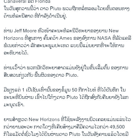
Canaveral ລັດ Florida
ໃນວັນສຸກວານນີ້ວ່າ ດາວ Pluto ພວມຖືກຫລໍ່ຫລອມໂດຍຂັ້ນຕອນທາງ
ດ້ານທໍລະນີສາດ ທີ່ກຳລັງດຳເນີນຢູ່.
ທ່ານ Jeff Moore ຫົວໜ້າຄະນະທໍລະນີວິທະຍາຂອງຍານ New
Horizons ທີ່ສູນກາງ ຄົ້ນຄວ້າ Ames ຂອງອົງການ NASA ທີ່ລັດແຄລີ
ຟໍເນຍກ່າວວ່າ ລັກສະນະພູມປະເທດ ແບບນີ້ແມ່ນຍາກທີ່ຈະໃຫ້ການ
ອະທິບາຍໄດ້.
ທ່ານເວົ້າວ່າ ພວກນັກວິທະຍາສາດແມ່ນຍັງຢູ່ໃນຂັ້ນເລີ້ມຕົ້ນ ຂອງການ
ສືບສວນກ່ຽວກັບ ພື້ນຜິວຂອງດາວ Pluto.
ມີພຽງແຕ່ 1 ເປີເຊັນເທົ່ານັ້ນຂອງຂໍ້ມູນ 50 ກີກາໄບທ໌ ທີ່ໄດ້ບັນທຶກ ໃນ
NASA Reveals Closest Look Ever at Pluto
ຂະນະທີ່ບິນຜ່ານ ເຂົ້າໄປໃກ້ໆດາວ Pluto ໄດ້ຖືກສົ່ງກັບຄືນຍາຍັງໂລກ
EMBED
SHARE
ມະນຸດເຮົາ.
by
ສຽງອາເມຣິກາ ວີໂອເອລາວ
ຍານສຳຫຼວດ New Horizons ທີ່ໃຊ້ພະລັງງານນິວເຄລຍແມ່ນແລ່ນໄວ
ກວ່າຍານອະວະ ກາດໃດໆທີ່ເຄີຍສ້າງມາຄືມີຄວາມໄວກວ່າ 49,500
ກິໂລແມັດຕໍ່ຊົ່ວໂມງໄດ້ບິນຜ່ານດາວ Pluto ໃນວັນອັງຄານແລ້ວໂດຍມີ