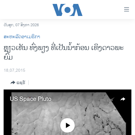
ລິ້ງ
ສຳຫລັບ
ເຂົ້າ
ວັນສຸກ, 07 ສິງຫາ 2026
ຫາ
ໂຮມເພຈ
ສະຫະລັດອາເມຣິກາ
ຂ້າມ
ລາວ
ຫຼຽວເຫັນ ທົ່ງພຽງ ທີ່ເປັນນ້ຳກ້ອນ ເທິງດາວພະ
ຂ້າມ
ອາເມຣິກາ
ຍົມ
ຂ້າມ
ໄປ
ການເລືອກຕັ້ງ ປະທານາທີບໍດີ ສະຫະລັດ 2024
ຫາ
18,07,2015
ຂ່າວ​ຈີນ
ຊອກ
ແຊຣ໌
ຄົ້ນ
ໂລກ
ເອເຊຍ
US Space Pluto
ອິດສະຫຼະພາບດ້ານການຂ່າວ
ຊີວິດຊາວລາວ
No media source currently available
ຊຸມຊົນຊາວລາວ