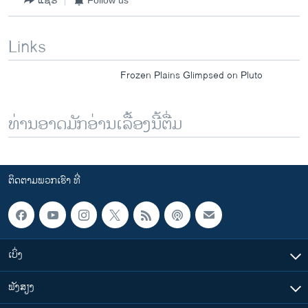
Links
Frozen Plains Glimpsed on Pluto
ທ່ານອາດມັກອ່ານເລື້ອງນີ້ຕື່ມ
ຕິດຕາມພວກເຮົາ ທີ່
ເບິ່ງ
ຟັງສຽງ