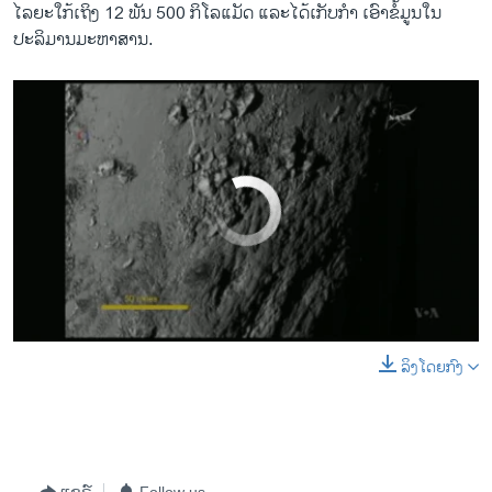
ໄລຍະໃກ້ເຖິງ 12 ພັນ 500 ກິໂລແມັດ ແລະໄດ້ເກັບກຳ ເອົາຂໍ້ມູນໃນ
ປະລິມານມະຫາສານ.
No media source currently available
ລິງໂດຍກົງ
0:00
0:02:03
EMBED
SHARE
ແຊຣ໌
Follow us