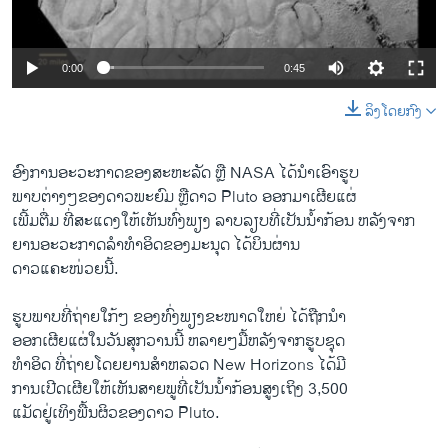
ວິທະຍາສາດ-ເທັກໂນໂລຈີ
ທຸລະກິດ
0:00
0:45
ພາສາອັງກິດ
ລິງໂດຍກົງ
ວີດີໂອ
ສຽງ
ອົງການອະວະກາດຂອງສະຫະລັດ ຫຼື NASA ໄດ້ນຳເອົາຮູບ
ພາບຕ່າງໆຂອງດາວພະຍົມ ຫຼືດາວ Pluto ອອກມາເຜີຍແຜ່
ລາຍການກະຈາຍສຽງ
ຕິດຕາມພວກເຮົາ ທີ່
ເພີ້ມຕື່ມ ທີ່ສະແດງໃຫ້ເຫັນທົ່ງພຽງ ລາບລຽບທີ່ເປັນນ້ຳກ້ອນ ຫລັງຈາກ
ລາຍງານ
ຍານອະວະກາດລຳທຳອິດຂອງມະນຸດ ໄດ້ບິນຜ່ານ
ດາວແຄະໜ່ວຍນີ້.
ພາສາຕ່າງໆ
ຮູບພາບທີ່ຖ່າຍໃກ້ໆ ຂອງທົ່ງພຽງຂະໜາດໃຫຍ່ ໄດ້ຖືກນຳ
ອອກເຜີຍແຜ່ໃນວັນສຸກວານນີ້ ຫລາຍໆມື້ຫລັງຈາກຮູບຊຸດ
ທຳອິດ ທີ່ຖ່າຍໂດຍຍານສຳຫລວດ New Horizons ໄດ້ມີ
ການເປີດເຜີຍໃຫ້ເຫັນສາຍພູທີ່ເປັນນ້ຳກ້ອນສູງເຖິງ 3,500
ແມັດຢູ່ເທິງພື້ນຜິວຂອງດາວ Pluto.