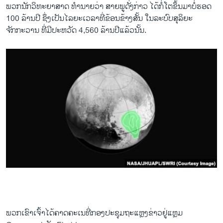
ພວກນັກວິທະຍາສາດ ທຳນາຍວ່າ ສາຍພູດັ່ງກ່າວ ໄດ້ກໍ່ໂຕຂຶ້ນມາບໍ່ຮອດ
100 ລ້ານປີ ຊຶ່ງເປັນໄລຍະເວລາທີ່ຂ້ອນຂ້າງສັ້ນ ໃນລະບົບສຸລິຍະ
ຈັກກະວານ ທີ່ມີປະຫວັດ 4,560 ລ້ານປີແລ້ວນັ້ນ.
ພວກເຂົາເຈົ້າໄດ້ຄາດຄະເນທີ່ກອງປະຊຸມຖະແຫຼງຂ່າວຢູ່ແຫຼມ